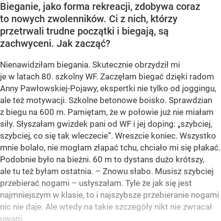
Bieganie, jako forma rekreacji, zdobywa coraz
to nowych zwolenników. Ci z nich, którzy
przetrwali trudne początki i biegają, są
zachwyceni. Jak zacząć?
Nienawidziłam biegania. Skutecznie obrzydził mi
je w latach 80. szkolny WF. Zaczęłam biegać dzięki radom
Anny Pawłowskiej-Pojawy, ekspertki nie tylko od joggingu,
ale też motywacji. Szkolne betonowe boisko. Sprawdzian
z biegu na 600 m. Pamiętam, że w połowie już nie miałam
siły. Słyszałam gwizdek pani od WF i jej doping: „szybciej,
szybciej, co się tak wleczecie”. Wreszcie koniec. Wszystko
mnie bolało, nie mogłam złapać tchu, chciało mi się płakać.
Podobnie było na bieżni. 60 m to dystans dużo krótszy,
ale tu też byłam ostatnia. – Znowu słabo. Musisz szybciej
przebierać nogami – usłyszałam. Tyle że jak się jest
najmniejszym w klasie, to i najszybsze przebieranie nogami
nic nie daje. Ale wtedy na takie szczegóły nikt nie zwracał
uwagi.