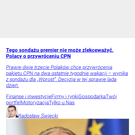
Tego sondażu premier nie może zlekceważyć.
Polacy o przywróceniu CPN
Prawie dwie trzecie Polaków chce przywrócenia
pakietu CPN na dwa ostatnie tygodnie wakacji – wynika
z sondażu dla „Wprost”. Decyzja w tej sprawie lada
dzień.
Finanse i inwestycje
Firmy i rynki
Gospodarka
Twój
portfel
Motoryzacja
Tylko u Nas
Radosław
Święcki