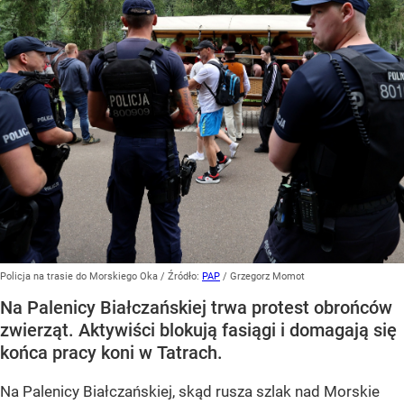
Policja na trasie do Morskiego Oka
/ Źródło:
PAP
/
Grzegorz Momot
Na Palenicy Białczańskiej trwa protest obrońców
zwierząt. Aktywiści blokują fasiągi i domagają się
końca pracy koni w Tatrach.
Na Palenicy Białczańskiej, skąd rusza szlak nad Morskie