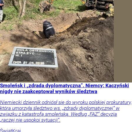
Smoleńsk i „zdrada dyplomatyczna”. Niemcy: Kaczyński
nigdy nie zaakceptował wyników śledztwa
Niemiecki dziennik odniósł się do wyroku polskiej prokuratury,
która umorzyła śledztwo ws. „zdrady dyplomatycznej” w
związku z katastrofą smoleńską. Według „FAZ” decyzja
„raczej nie uspokoi sytuacji”.
Świat
Kraj