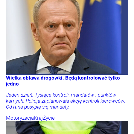
Wielka obława drogówki. Będą kontrolować tylko
jedno
Jeden dzień. Tysiące kontroli, mandatów i punktów
karnych. Policja zaplanowała akcję kontroli kierowców.
Od rana posypią się mandaty.
Motoryzacja
Kraj
Życie