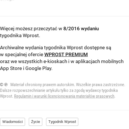
Więcej możesz przeczytać w
8/2016 wydaniu
tygodnika Wprost
.
Archiwalne wydania tygodnika Wprost dostępne są
w specjalnej ofercie
WPROST PREMIUM
oraz we wszystkich e-kioskach i w aplikacjach mobilnych
App Store
i
Google Play
.
© ℗
Materiał chroniony prawem autorskim. Wszelkie prawa zastrzeżone.
Dalsze rozpowszechnianie artykułu tylko za zgodą wydawcy tygodnika
Wprost.
Regulamin i warunki licencjonowania materiałów prasowych
.
Wiadomości
Życie
Tygodnik Wprost