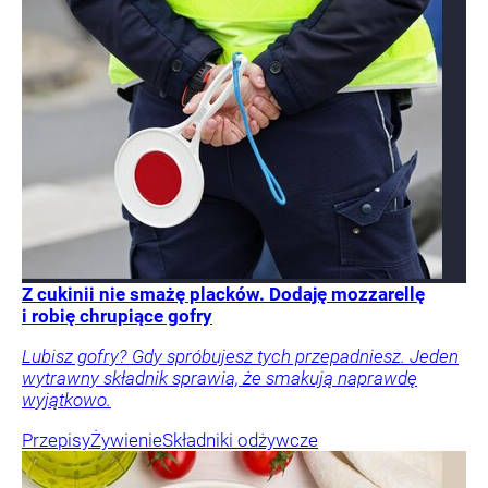
Z cukinii nie smażę placków. Dodaję mozzarellę
i robię chrupiące gofry
Lubisz gofry? Gdy spróbujesz tych przepadniesz. Jeden
wytrawny składnik sprawia, że smakują naprawdę
wyjątkowo.
Przepisy
Żywienie
Składniki odżywcze