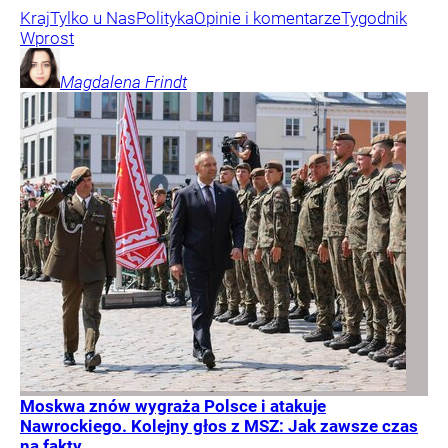
Kraj
Tylko u Nas
Polityka
Opinie i komentarze
Tygodnik
Wprost
Magdalena
Frindt
Moskwa znów wygraża Polsce i atakuje
Nawrockiego. Kolejny głos z MSZ: Jak zawsze czas
na fakty