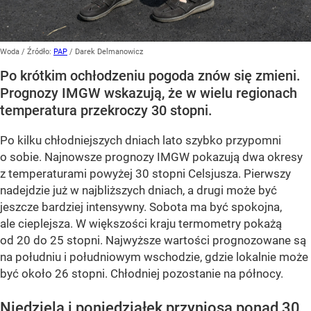
Woda
/ Źródło:
PAP
/
Darek Delmanowicz
Po krótkim ochłodzeniu pogoda znów się zmieni.
Prognozy IMGW wskazują, że w wielu regionach
temperatura przekroczy 30 stopni.
Po kilku chłodniejszych dniach lato szybko przypomni
o sobie. Najnowsze prognozy IMGW pokazują dwa okresy
z temperaturami powyżej 30 stopni Celsjusza. Pierwszy
nadejdzie już w najbliższych dniach, a drugi może być
jeszcze bardziej intensywny. Sobota ma być spokojna,
ale cieplejsza. W większości kraju termometry pokażą
od 20 do 25 stopni. Najwyższe wartości prognozowane są
na południu i południowym wschodzie, gdzie lokalnie może
być około 26 stopni. Chłodniej pozostanie na północy.
Niedziela i poniedziałek przyniosą ponad 30