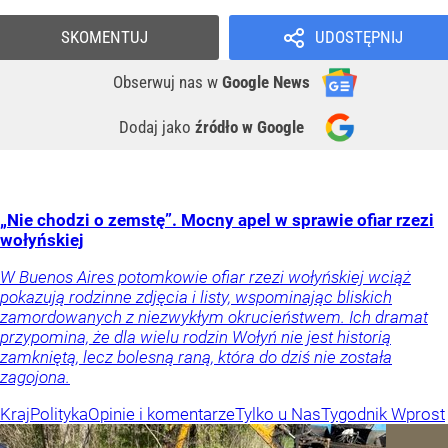
SKOMENTUJ
UDOSTĘPNIJ
Obserwuj nas
w
Google News
Dodaj jako
źródło w Google
„Nie chodzi o zemstę”. Mocny apel w sprawie ofiar rzezi
wołyńskiej
W Buenos Aires potomkowie ofiar rzezi wołyńskiej wciąż
pokazują rodzinne zdjęcia i listy, wspominając bliskich
zamordowanych z niezwykłym okrucieństwem. Ich dramat
przypomina, że dla wielu rodzin Wołyń nie jest historią
zamkniętą, lecz bolesną raną, która do dziś nie została
zagojona.
Kraj
Polityka
Opinie i komentarze
Tylko u Nas
Tygodnik Wprost