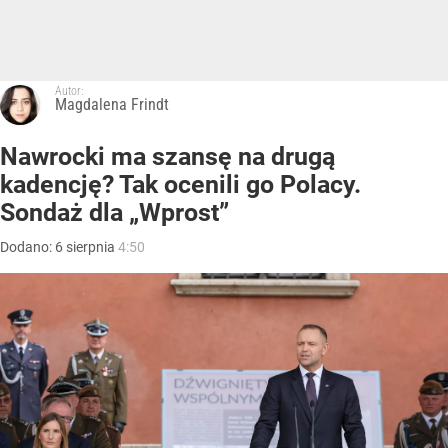
Autor:
Magdalena Frindt
Nawrocki ma szansę na drugą
kadencję? Tak ocenili go Polacy.
Sondaż dla „Wprost”
Dodano:
6
sierpnia
4:50