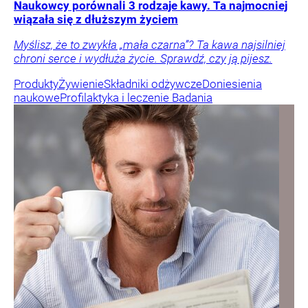
Naukowcy porównali 3 rodzaje kawy. Ta najmocniej
wiązała się z dłuższym życiem
Myślisz, że to zwykła „mała czarna”? Ta kawa najsilniej
chroni serce i wydłuża życie. Sprawdź, czy ją pijesz.
Produkty
Żywienie
Składniki odżywcze
Doniesienia
naukowe
Profilaktyka i leczenie
Badania