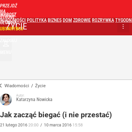
PRZEJDŹ
NA
WPROST
STRONĘ
WIADOMOŚCI
POLITYKA
BIZNES
DOM
ZDROWIE
ROZRYWKA
TYGODN
GŁÓWNĄ
ŻYCIE
UBSKRYBUJ
ZALOGUJ
MENU
Wiadomości
/
Życie
Autor:
Katarzyna Nowicka
Jak zacząć biegać (i nie przestać)
21
lutego
2016
20:00
/
10
marca
2016
15:58