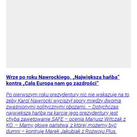
Wrze po roku Nawrockiego. „Największa hańba”
kontra „Cała Europa nam go zazdrości”
Po pierwszym roku prezydentury nic nie wskazuje na to,
żeby Karol Nawrocki wyciszył spory między dwoma
zwaśnionymi politycznymi obozami. – Dotychczas
największą hańbą na karcie jego prezydentury jest
chyba zawetowanie SAFE – ocenia Mariusz Witczak z
KO. – Mamy głowę państwa, z której możemy być
dumni – kontruje Marek Jakubiak z Rozwoju Plus.