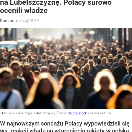
na Lubelszczyznę. Polacy surowo
ocenili władze
Dodano:
dzisiaj
18:39
Tłum w mieście, zdjęcie ilustracyjne
/ Źródło:
Shutterstock
/
carlos castilla
W najnowszym sondażu Polacy wypowiedzieli się
ws. reakcji władz po wtargnięciu rakiety w polską