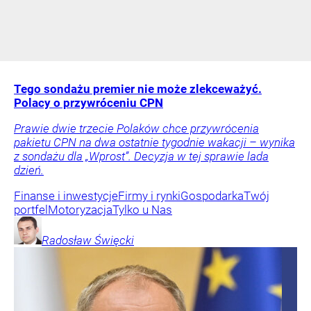
Tego sondażu premier nie może zlekceważyć.
Polacy o przywróceniu CPN
Prawie dwie trzecie Polaków chce przywrócenia
pakietu CPN na dwa ostatnie tygodnie wakacji – wynika
z sondażu dla „Wprost”. Decyzja w tej sprawie lada
dzień.
Finanse i inwestycje
Firmy i rynki
Gospodarka
Twój
portfel
Motoryzacja
Tylko u Nas
Radosław
Święcki