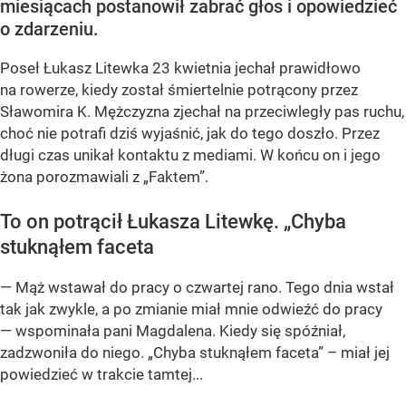
miesiącach postanowił zabrać głos i opowiedzieć
o zdarzeniu.
Poseł Łukasz Litewka 23 kwietnia jechał prawidłowo
na rowerze, kiedy został śmiertelnie potrącony przez
Sławomira K. Mężczyzna zjechał na przeciwległy pas ruchu,
choć nie potrafi dziś wyjaśnić, jak do tego doszło. Przez
długi czas unikał kontaktu z mediami. W końcu on i jego
żona porozmawiali z „Faktem”.
To on potrącił Łukasza Litewkę. „Chyba
stuknąłem faceta
— Mąż wstawał do pracy o czwartej rano. Tego dnia wstał
tak jak zwykle, a po zmianie miał mnie odwieźć do pracy
— wspominała pani Magdalena. Kiedy się spóźniał,
zadzwoniła do niego. „Chyba stuknąłem faceta” – miał jej
powiedzieć w trakcie tamtej...