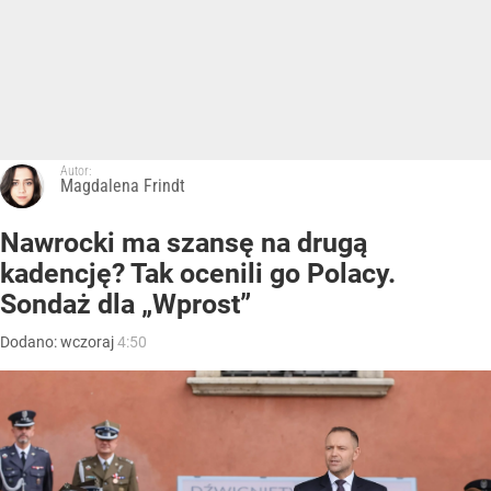
Autor:
Magdalena Frindt
Nawrocki ma szansę na drugą
kadencję? Tak ocenili go Polacy.
Sondaż dla „Wprost”
Dodano:
wczoraj
4:50