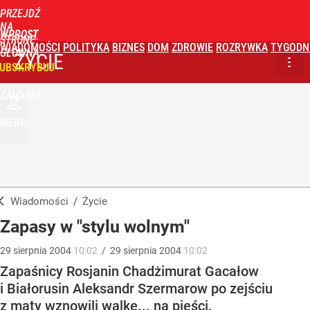
PRZEJDŹ
NA
WPROST
STRONĘ
WIADOMOŚCI
POLITYKA
BIZNES
DOM
ZDROWIE
ROZRYWKA
TYGODN
GŁÓWNĄ
ŻYCIE
UBSKRYBUJ
ZALOGUJ
MENU
Wiadomości
/
Życie
Zapasy w "stylu wolnym"
29
sierpnia
2004
10:02
/
29
sierpnia
2004
10:02
Zapaśnicy Rosjanin Chadżimurat Gacałow
i Białorusin Aleksandr Szermarow po zejściu
z maty wznowili walkę... na pięści.