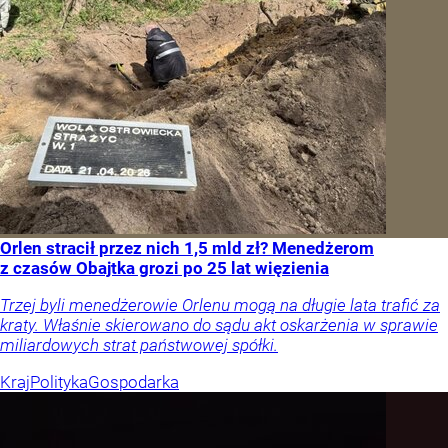
Orlen stracił przez nich 1,5 mld zł? Menedżerom
z czasów Obajtka grozi po 25 lat więzienia
Trzej byli menedżerowie Orlenu mogą na długie lata trafić za
kraty. Właśnie skierowano do sądu akt oskarżenia w sprawie
miliardowych strat państwowej spółki.
Kraj
Polityka
Gospodarka