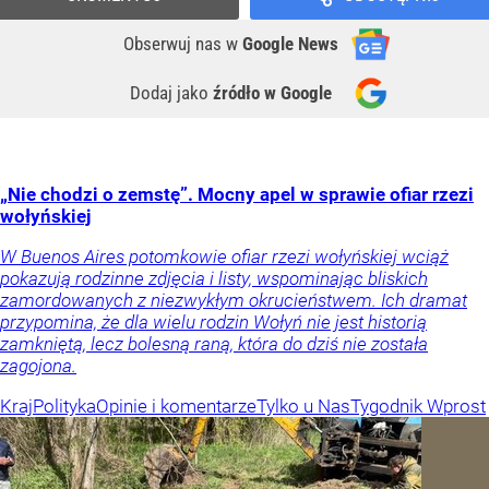
Obserwuj nas
w
Google News
Dodaj jako
źródło w Google
„Nie chodzi o zemstę”. Mocny apel w sprawie ofiar rzezi
wołyńskiej
W Buenos Aires potomkowie ofiar rzezi wołyńskiej wciąż
pokazują rodzinne zdjęcia i listy, wspominając bliskich
zamordowanych z niezwykłym okrucieństwem. Ich dramat
przypomina, że dla wielu rodzin Wołyń nie jest historią
zamkniętą, lecz bolesną raną, która do dziś nie została
zagojona.
Kraj
Polityka
Opinie i komentarze
Tylko u Nas
Tygodnik Wprost