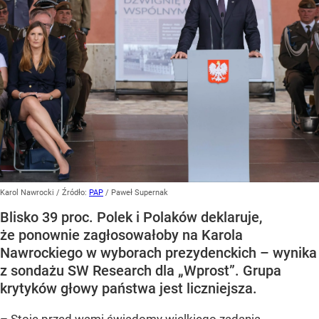
Karol Nawrocki
/ Źródło:
PAP
/
Paweł Supernak
Blisko 39 proc. Polek i Polaków deklaruje,
że ponownie zagłosowałoby na Karola
Nawrockiego w wyborach prezydenckich – wynika
z sondażu SW Research dla „Wprost”. Grupa
krytyków głowy państwa jest liczniejsza.
– Stoję przed wami świadomy wielkiego zadania