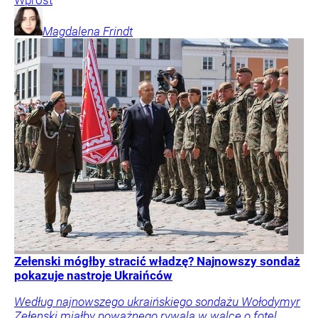
Wprost
Magdalena
Frindt
Zełenski mógłby stracić władzę? Najnowszy sondaż
pokazuje nastroje Ukraińców
Według najnowszego ukraińskiego sondażu Wołodymyr
Zełenski miałby poważnego rywala w walce o fotel