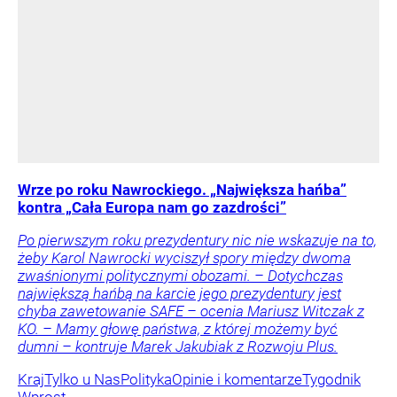
Wrze po roku Nawrockiego. „Największa hańba”
kontra „Cała Europa nam go zazdrości”
Po pierwszym roku prezydentury nic nie wskazuje na to,
żeby Karol Nawrocki wyciszył spory między dwoma
zwaśnionymi politycznymi obozami. – Dotychczas
największą hańbą na karcie jego prezydentury jest
chyba zawetowanie SAFE – ocenia Mariusz Witczak z
KO. – Mamy głowę państwa, z której możemy być
dumni – kontruje Marek Jakubiak z Rozwoju Plus.
Kraj
Tylko u Nas
Polityka
Opinie i komentarze
Tygodnik