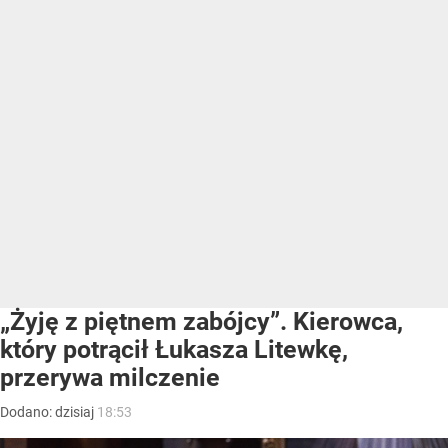
„Żyję z piętnem zabójcy”. Kierowca,
który potrącił Łukasza Litewkę,
przerywa milczenie
Dodano:
dzisiaj
18:53