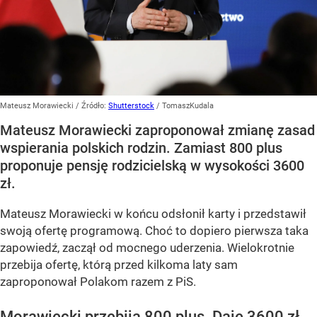
Mateusz Morawiecki
/ Źródło:
Shutterstock
/
TomaszKudala
Mateusz Morawiecki zaproponował zmianę zasad
wspierania polskich rodzin. Zamiast 800 plus
proponuje pensję rodzicielską w wysokości 3600
zł.
Mateusz Morawiecki w końcu odsłonił karty i przedstawił
swoją ofertę programową. Choć to dopiero pierwsza taka
zapowiedź, zaczął od mocnego uderzenia. Wielokrotnie
przebija ofertę, którą przed kilkoma laty sam
zaproponował Polakom razem z PiS.
Morawiecki przebija 800 plus. Daje 3600 zł