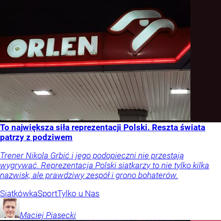
To największa siła reprezentacji Polski. Reszta świata
patrzy z podziwem
Trener Nikola Grbić i jego podopieczni nie przestają
wygrywać. Reprezentacja Polski siatkarzy to nie tylko kilka
nazwisk, ale prawdziwy zespół i grono bohaterów.
Siatkówka
Sport
Tylko u Nas
Maciej
Piasecki