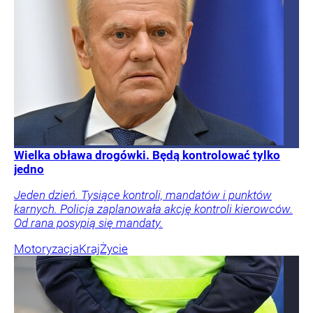
Wielka obława drogówki. Będą kontrolować tylko
jedno
Jeden dzień. Tysiące kontroli, mandatów i punktów
karnych. Policja zaplanowała akcję kontroli kierowców.
Od rana posypią się mandaty.
Motoryzacja
Kraj
Życie