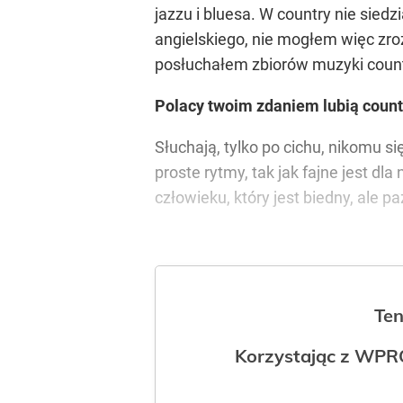
jazzu i bluesa. W country nie sied
angielskiego, nie mogłem więc zro
posłuchałem zbiorów muzyki count
Polacy twoim zdaniem lubią count
Słuchają, tylko po cichu, nikomu si
proste rytmy, tak jak fajne jest dl
człowieku, który jest biedny, ale 
Ten
Korzystając z WPR