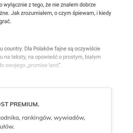
ło wyłącznie z tego, że nie znałem dobrze
ażne. Jak zrozumiałem, o czym śpiewam, i kiedy
grać.
lu country. Dla Polaków fajne są oczywiście
ędu na teksty, na opowieść o prostym, białym
 do swojego „promise land”.
ROST PREMIUM.
odnika, rankingów, wywiadów,
kułów.