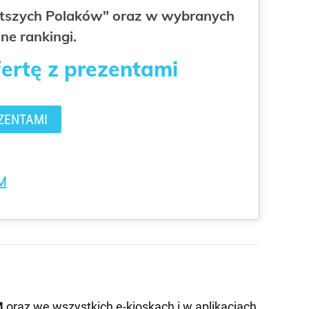
gatszych Polaków" oraz w wybranych
ne rankingi.
fertę z prezentami
ZENTAMI
M
M
oraz we wszystkich e-kioskach i w aplikacjach