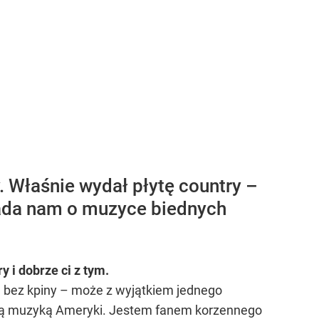
. Właśnie wydał płytę country –
iada nam o muzyce biednych
 i dobrze ci z tym.
u, bez kpiny – może z wyjątkiem jednego
zną muzyką Ameryki. Jestem fanem korzennego