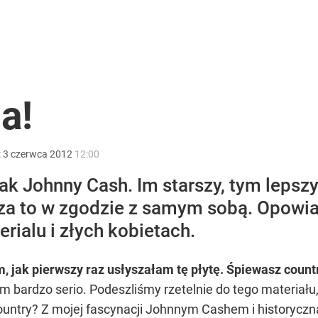
ntzenem. „Jestem otwarty”
ono kwarantannę
a!
:
3
czerwca
2012
12:00
ntra „Cała Europa nam go zazdrości”
ak Johnny Cash. Im starszy, tym lepszy
 za to w zgodzie z samym sobą. Opow
erialu i złych kobietach.
ak pierwszy raz usłyszałam tę płytę. Śpiewasz country
bum bardzo serio. Podeszliśmy rzetelnie do tego materiał
ountry? Z mojej fascynacji Johnnym Cashem i historyc