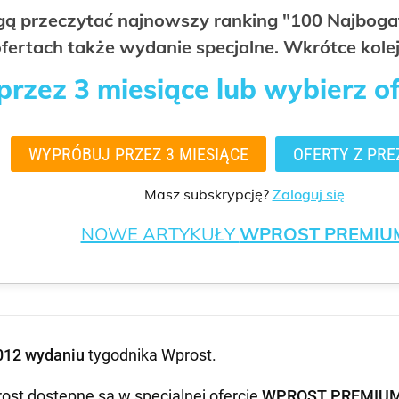
ogą przeczytać najnowszy ranking "100 Najbo
fertach także wydanie specjalne. Wkrótce kolej
rzez 3 miesiące lub wybierz o
WYPRÓBUJ PRZEZ 3 MIESIĄCE
OFERTY Z PRE
Masz subskrypcję?
Zaloguj się
NOWE ARTYKUŁY
WPROST PREMIU
012 wydaniu
tygodnika Wprost
.
ost dostępne są w specjalnej ofercie
WPROST PREMIU