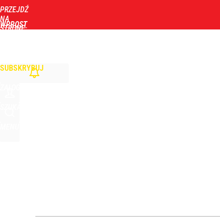
PRZEJDŹ
Udostępnij
0
Skomentuj
NA
WPROST
STRONĘ
GŁÓWNĄ
WIADOMOŚCI
POLITYKA
BIZNES
DOM
ZDROWIE
ROZRYWKA
TYGOD
Orlen stracił przez nich 1,5 mld zł? Menedżerom z 
SUBSKRYBUJ
3
ZALOGUJ
Atak na 15-latka Kamiennej Górze. Trwa obława z
SZUKAJ
MENU
dodaj
„Nie chodzi o zemstę”. Mocny apel w sprawie ofiar 
dodaj