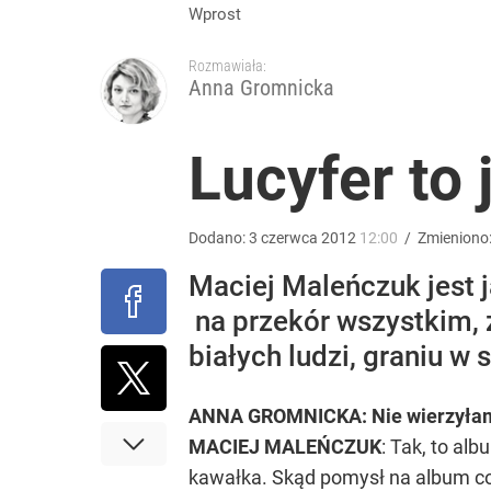
Morawiecki powoła partię. Chce współpracy z Me
Wprost
Rozmawiała:
1
Anna Gromnicka
Masowe zatrucia nad polskim morzem. Wprowadz
Lucyfer to j
dodaj
Dodano:
3
czerwca
2012
12:00
/
Zmieniono
Wrze po roku Nawrockiego. „Największa hańba” ko
Maciej Maleńczuk jest j
na przekór wszystkim,
17
białych ludzi, graniu w s
ANNA GROMNICKA: Nie wierzyłam, j
MACIEJ MALEŃCZUK
: Tak, to al
kawałka. Skąd pomysł na album c