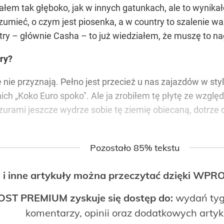
ziałem tak głęboko, jak w innych gatunkach, ale to wynika
zumieć, o czym jest piosenka, a w country to szalenie w
ry – głównie Casha – to już wiedziałem, że muszę to na
ry?
ę nie przyznają. Pełno jest przecież u nas zajazdów w sty
a nich „Koko Euro spoko". Ale ja zrobiłem tę płytę ze wzgl
pazurami jeszcze wydrze sobie tę ziemię obiecaną, dotrze
Pozostało 85% tekstu
 i inne artykuły można przeczytać dzięki WP
OST PREMIUM zyskuje się dostęp do:
wydań tyg
komentarzy, opinii oraz dodatkowych arty