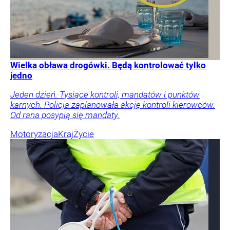
Wielka obława drogówki. Będą kontrolować tylko
jedno
Jeden dzień. Tysiące kontroli, mandatów i punktów
karnych. Policja zaplanowała akcję kontroli kierowców.
Od rana posypią się mandaty.
Motoryzacja
Kraj
Życie