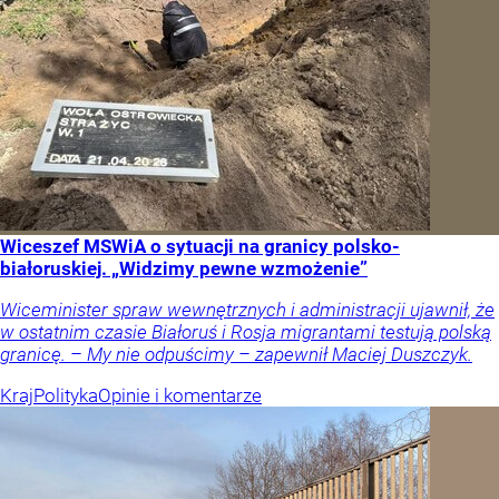
Wiceszef MSWiA o sytuacji na granicy polsko-
białoruskiej. „Widzimy pewne wzmożenie”
Wiceminister spraw wewnętrznych i administracji ujawnił, że
w ostatnim czasie Białoruś i Rosja migrantami testują polską
granicę. – My nie odpuścimy – zapewnił Maciej Duszczyk.
Kraj
Polityka
Opinie i komentarze