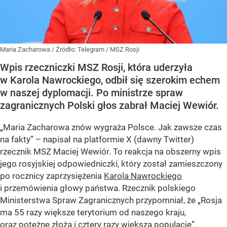
Maria Zacharowa
/ Źródło:
Telegram
/
MSZ Rosji
Wpis rzeczniczki MSZ Rosji, która uderzyła
w Karola Nawrockiego, odbił się szerokim echem
w naszej dyplomacji. Po ministrze spraw
zagranicznych Polski głos zabrał Maciej Wewiór.
„Maria Zacharowa znów wygraża Polsce. Jak zawsze czas
na fakty” – napisał na platformie X (dawny Twitter)
rzecznik MSZ Maciej Wewiór. To reakcja na obszerny wpis
jego rosyjskiej odpowiedniczki, który został zamieszczony
po rocznicy zaprzysiężenia
Karola Nawrockiego
i przemówienia głowy państwa. Rzecznik polskiego
Ministerstwa Spraw Zagranicznych przypomniał, że „Rosja
ma 55 razy większe terytorium od naszego kraju,
oraz potężne złoża i cztery razy większą populację”.