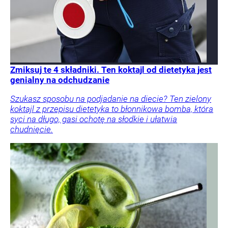
Zmiksuj te 4 składniki. Ten koktajl od dietetyka jest
genialny na odchudzanie
Szukasz sposobu na podjadanie na diecie? Ten zielony
koktajl z przepisu dietetyka to błonnikowa bomba, która
syci na długo, gasi ochotę na słodkie i ułatwia
chudnięcie.