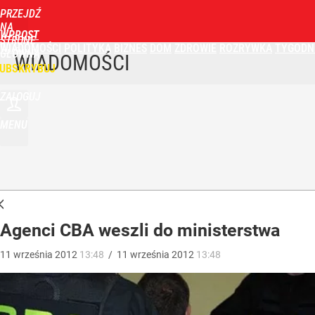
PRZEJDŹ
NA
WPROST
STRONĘ
WIADOMOŚCI
POLITYKA
BIZNES
DOM
ZDROWIE
ROZRYWKA
TYGODN
GŁÓWNĄ
WIADOMOŚCI
UBSKRYBUJ
ZALOGUJ
MENU
Agenci CBA weszli do ministerstwa
11
września
2012
13:48
/
11
września
2012
13:48