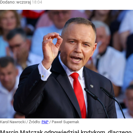
Dodano:
wczoraj
18:04
Karol Nawrocki
/ Źródło:
PAP
/
Paweł Supernak
Marcin Matczak odpowiedział krytykom, dlaczego