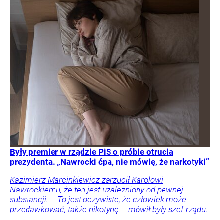
Były premier w rządzie PiS o próbie otrucia
prezydenta. „Nawrocki ćpa, nie mówię, że narkotyki”
Kazimierz Marcinkiewicz zarzucił Karolowi
Nawrockiemu, że ten jest uzależniony od pewnej
substancji. – To jest oczywiste, że człowiek może
przedawkować, także nikotynę – mówił były szef rządu.