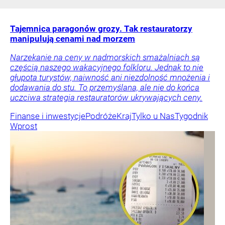
Tajemnica paragonów grozy. Tak restauratorzy
manipulują cenami nad morzem
Narzekanie na ceny w nadmorskich smażalniach są
częścią naszego wakacyjnego folkloru. Jednak to nie
głupota turystów, naiwność ani niezdolność mnożenia i
dodawania do stu. To przemyślana, ale nie do końca
uczciwa strategia restauratorów ukrywających ceny.
Finanse i inwestycje
Podróże
Kraj
Tylko u Nas
Tygodnik
Wprost