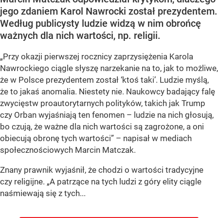
jego zdaniem Karol Nawrocki został prezydentem.
Według publicysty ludzie widzą w nim obrońcę
ważnych dla nich wartości, np. religii.
„Przy okazji pierwszej rocznicy zaprzysiężenia Karola
Nawrockiego ciągle słyszę narzekanie na to, jak to możliwe,
że w Polsce prezydentem został ‘ktoś taki’. Ludzie myślą,
że to jakaś anomalia. Niestety nie. Naukowcy badający falę
zwycięstw proautorytarnych polityków, takich jak Trump
czy Orban wyjaśniają ten fenomen – ludzie na nich głosują,
bo czują, że ważne dla nich wartości są zagrożone, a oni
obiecują obronę tych wartości” – napisał w mediach
społecznościowych Marcin Matczak.
Znany prawnik wyjaśnił, że chodzi o wartości tradycyjne
czy religijne. „A patrzące na tych ludzi z góry elity ciągle
naśmiewają się z tych...