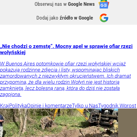
Obserwuj nas
w
Google News
Dodaj jako
źródło w Google
„Nie chodzi o zemstę”. Mocny apel w sprawie ofiar rzezi
wołyńskiej
W Buenos Aires potomkowie ofiar rzezi wołyńskiej wciąż
pokazują rodzinne zdjęcia i listy, wspominając bliskich
zamordowanych z niezwykłym okrucieństwem. Ich dramat
przypomina, że dla wielu rodzin Wołyń nie jest historią
zamkniętą, lecz bolesną raną, która do dziś nie została
zagojona.
Kraj
Polityka
Opinie i komentarze
Tylko u Nas
Tygodnik Wprost