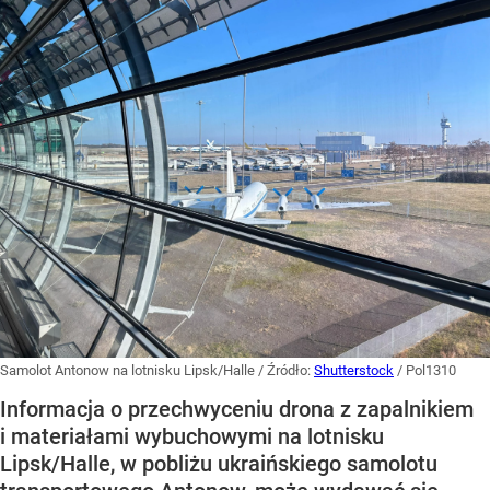
Samolot Antonow na lotnisku Lipsk/Halle
/ Źródło:
Shutterstock
/
Pol1310
Informacja o przechwyceniu drona z zapalnikiem
i materiałami wybuchowymi na lotnisku
Lipsk/Halle, w pobliżu ukraińskiego samolotu