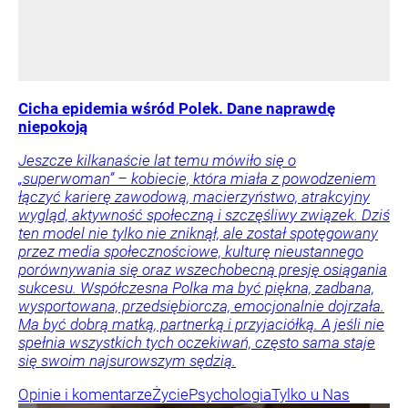
Cicha epidemia wśród Polek. Dane naprawdę
niepokoją
Jeszcze kilkanaście lat temu mówiło się o
„superwoman” – kobiecie, która miała z powodzeniem
łączyć karierę zawodową, macierzyństwo, atrakcyjny
wygląd, aktywność społeczną i szczęśliwy związek. Dziś
ten model nie tylko nie zniknął, ale został spotęgowany
przez media społecznościowe, kulturę nieustannego
porównywania się oraz wszechobecną presję osiągania
sukcesu. Współczesna Polka ma być piękna, zadbana,
wysportowana, przedsiębiorcza, emocjonalnie dojrzała.
Ma być dobrą matką, partnerką i przyjaciółką. A jeśli nie
spełnia wszystkich tych oczekiwań, często sama staje
się swoim najsurowszym sędzią.
Opinie i komentarze
Życie
Psychologia
Tylko u Nas