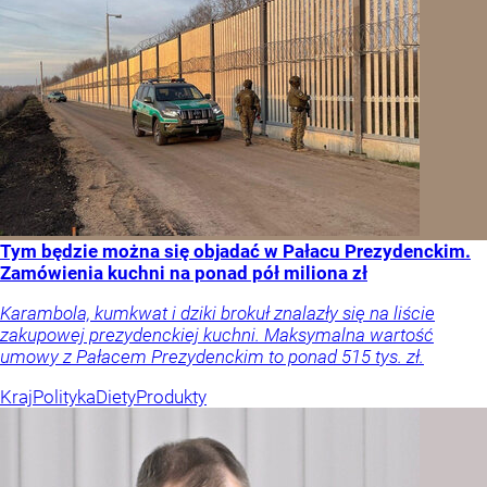
Tym będzie można się objadać w Pałacu Prezydenckim.
Zamówienia kuchni na ponad pół miliona zł
Karambola, kumkwat i dziki brokuł znalazły się na liście
zakupowej prezydenckiej kuchni. Maksymalna wartość
umowy z Pałacem Prezydenckim to ponad 515 tys. zł.
Kraj
Polityka
Diety
Produkty