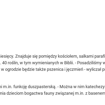
esięcy. Znajduje się pomiędzy kościołem, salkami paraf
40 roślin, w tym wymienianych w Biblii. - Posadziliśmy 
u w ogrodzie będzie także pszenica i jęczmień - wylicza
i m.in. funkcję duszpasterską. - Można w nim katechezy p
nia dzieciom bogactwa fauny związanej m.in. z basene