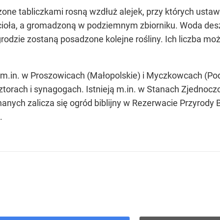
ne tabliczkami rosną wzdłuż alejek, przy których ustawi
cioła, a gromadzoną w podziemnym zbiorniku. Woda de
rodzie zostaną posadzone kolejne rośliny. Ich liczba mo
m.in. w Proszowicach (Małopolskie) i Myczkowcach (Podk
ztorach i synagogach. Istnieją m.in. w Stanach Zjednoczon
znanych zalicza się ogród biblijny w Rezerwacie Przyrody Bib
.