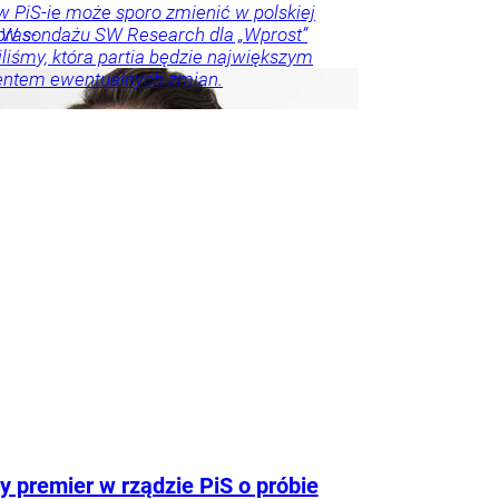
 PiS-ie może sporo zmienić w polskiej
. W sondażu SW Research dla „Wprost”
pras-
liśmy, która partia będzie największym
entem ewentualnych zmian.
o u
Trela
tyka
y premier w rządzie PiS o próbie