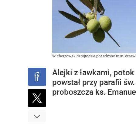
W chorzowskim ogrodzie posadzono m.in. drzewka
Alejki z ławkami, potok
powstał przy parafii św
proboszcza ks. Emanuel