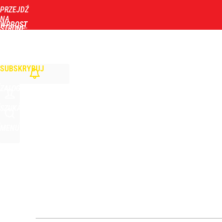
PRZEJDŹ
Udostępnij
1
Skomentuj
NA
WPROST
STRONĘ
GŁÓWNĄ
WIADOMOŚCI
POLITYKA
BIZNES
DOM
ZDROWIE
ROZRYWKA
TYGOD
Stanowski przemawiał u Nawrockiego. Giertych: „W
SUBSKRYBUJ
2
ZALOGUJ
Taki plan ma dotyczyć Hołowni. Miller i Komorowsk
SZUKAJ
MENU
dodaj
Wiceszef MSWiA o sytuacji na granicy polsko-biał
dodaj