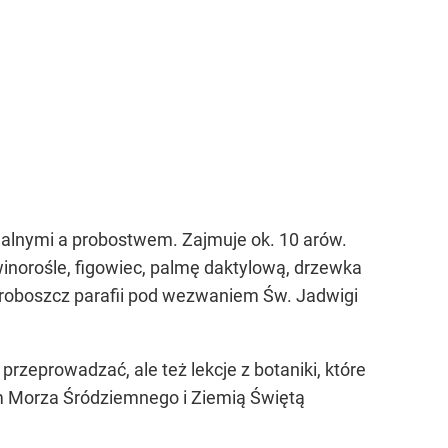
ialnymi a probostwem. Zajmuje ok. 10 arów.
winorośle, figowiec, palmę daktylową, drzewka
ł proboszcz parafii pod wezwaniem Św. Jadwigi
rzeprowadzać, ale też lekcje z botaniki, które
m Morza Śródziemnego i Ziemią Świętą