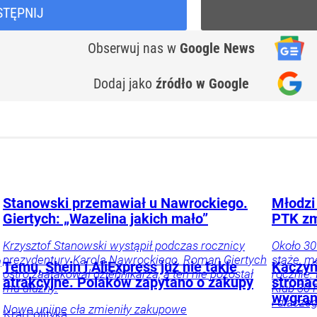
STĘPNIJ
Obserwuj nas
w
Google News
Dodaj jako
źródło w Google
Stanowski przemawiał u Nawrockiego.
Młodzi 
Giertych: „Wazelina jakich mało”
PTK zm
Krzysztof Stanowski wystąpił podczas rocznicy
Około 30
prezydentury Karola Nawrockiego. Roman Giertych
staże, m
ą
Temu, Shein i AliExpress już nie takie
Kaczyń
ostro zaatakował dziennikarza, a ten nie pozostał
rocznie.
atrakcyjne. Polaków zapytano o zakupy
strona
mu dłużny.
Klub 30 
wygran
i dlacze
Nowe unijne cła zmieniły zakupowe
Kraj
Polityka