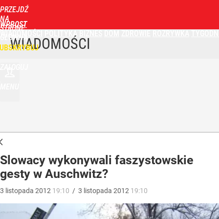
PRZEJDŹ
NA
WPROST
STRONĘ
WIADOMOŚCI
POLITYKA
BIZNES
DOM
ZDROWIE
ROZRYWKA
TYGODN
GŁÓWNĄ
WIADOMOŚCI
UBSKRYBUJ
ZALOGUJ
MENU
Slowacy wykonywali faszystowskie
gesty w Auschwitz?
3
listopada
2012
19:10
/
3
listopada
2012
19:10