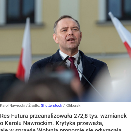
Karol Nawrocki
/ Źródło:
Shutterstock
/
KSikorski
Res Futura przeanalizowała 272,8 tys. wzmianek
o Karolu Nawrockim. Krytyka przeważa,
ale w sprawie Wołynia proporcje się odwracają.