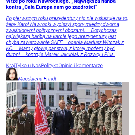
Wrze po roku Nawrockiego. „Największa hańba”
kontra „Cała Europa nam go zazdrości”
Po pierwszym roku prezydentury nic nie wskazuje na to,
żeby Karol Nawrocki wyciszył spory między dwoma
zwaśnionymi politycznymi obozami. – Dotychczas
największą hańbą na karcie jego prezydentury jest
chyba zawetowanie SAFE – ocenia Mariusz Witczak z
KO. – Mamy głowę państwa, z której możemy być
dumni – kontruje Marek Jakubiak z Rozwoju Plus.
Kraj
Tylko u Nas
Polityka
Opinie i komentarze
Magdalena
Frindt