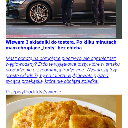
Wlewam 3 składniki do tostera. Po kilku minutach
mam chrupiące „tosty” bez chleba
Masz ochotę na chrupiące pieczywo, ale ograniczasz
węglowodany? Zrób te wyjątkowe tosty, które w smaku
do złudzenia przypominają tradycyjne. Wystarczą trzy
proste składniki, by na talerzu wylądowała pyszna,
sycąca przekąska, która nie obciąża żołądka.
Przepisy
Produkty
Żywienie