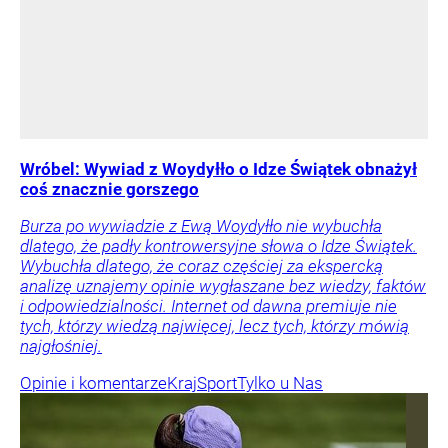
Wróbel: Wywiad z Woydyłło o Idze Świątek obnażył
coś znacznie gorszego
Burza po wywiadzie z Ewą Woydyłło nie wybuchła
dlatego, że padły kontrowersyjne słowa o Idze Świątek.
Wybuchła dlatego, że coraz częściej za ekspercką
analizę uznajemy opinie wygłaszane bez wiedzy, faktów
i odpowiedzialności. Internet od dawna premiuje nie
tych, którzy wiedzą najwięcej, lecz tych, którzy mówią
najgłośniej.
Opinie i komentarze
Kraj
Sport
Tylko u Nas