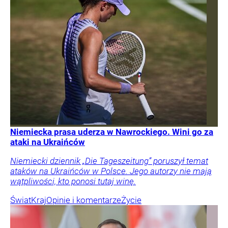
Niemiecka prasa uderza w Nawrockiego. Wini go za
ataki na Ukraińców
Niemiecki dziennik „Die Tageszeitung” poruszył temat
ataków na Ukraińców w Polsce. Jego autorzy nie mają
wątpliwości, kto ponosi tutaj winę.
Świat
Kraj
Opinie i komentarze
Życie