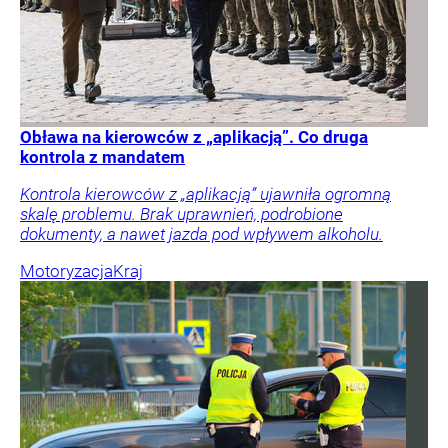
Obława na kierowców z „aplikacją”. Co druga
kontrola z mandatem
Kontrola kierowców z „aplikacją” ujawniła ogromną
skalę problemu. Brak uprawnień, podrobione
dokumenty, a nawet jazda pod wpływem alkoholu.
Motoryzacja
Kraj