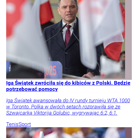
Iga Świątek zwróciła się do kibiców z Polski. Będzie
potrzebować pomocy
Iga Świątek awansowała do IV rundy turnieju WTA 1000
w Toronto. Polka w dwóch setach rozprawiła się ze
Szwajcarką Viktorija Golubic, wygrywając 6:2, 6:1.
Tenis
Sport