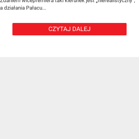
Zdaniem wicepremiera taki kierunek jest „nierealistyczny”,
a działania Pałacu...
CZYTAJ DALEJ