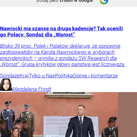
Dodaj jako
źródło w Google
Nawrocki ma szansę na drugą kadencję? Tak ocenili
go Polacy. Sondaż dla „Wprost”
Blisko 39 proc. Polek i Polaków deklaruje, że ponownie
zagłosowałoby na Karola Nawrockiego w wyborach
prezydenckich – wynika z sondażu SW Research dla
„Wprost”. Grupa krytyków głowy państwa jest liczniejsza.
Sondaże
Kraj
Tylko u Nas
Polityka
Opinie i komentarze
Magdalena
Frindt