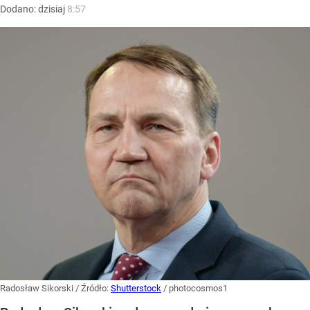
Dodano:
dzisiaj
8:57
Radosław Sikorski
/ Źródło:
Shutterstock
/
photocosmos1