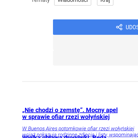
UDO
„Nie chodzi o zemstę”. Mocny apel
w sprawie ofiar rzezi wołyńskiej
W Buenos Aires potomkowie ofiar rzezi wołyńskiej
wciąż pokazują rodzinne zdjęcia i listy, wspominają
Wielka obława drogówki. Będą