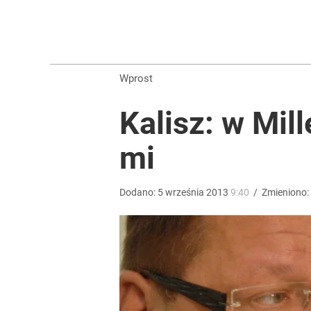
Farmacja: wzrost pod presją. co czeka branżę do 
1
Wprost
Wrze po roku Nawrockiego. „Największa hańba” ko
Kalisz: w Mill
16
mi
Olbrychski napisał list do Tuska, doszło do interw
Dodano:
5
września
2013
9:40
/
Zmieniono:
dodaj