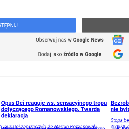
STĘPNIJ
Obserwuj nas
w
Google News
Dodaj jako
źródło w Google
Opus Dei reaguje ws. sensacyjnego tropu
Bezrobo
dotyczącego Romanowskiego. Twarda
nie był
deklaracja
Stopa be
c
wynika z
Opus Dei zaprzeczyło, że Marcin Romanowski
Wrze po roku Nawrockiego. „Największa
Jak Ewa