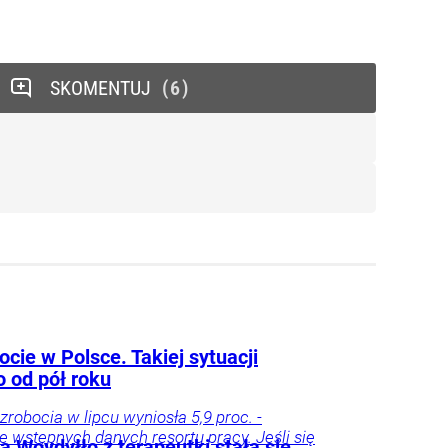
SKOMENTUJ
6
cie w Polsce. Takiej sytuacji
o od pół roku
zrobocia w lipcu wyniosła 5,9 proc. -
e wstępnych danych resortu pracy. Jeśli się
 Woydyłło z terapeutki stała się