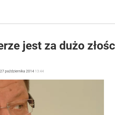
2030 roku?
ntra „Cała Europa nam go zazdrości”
erze jest za dużo złośc
encji. Poseł PiS: Fascynujące odklejenie
27
października
2014
13:44