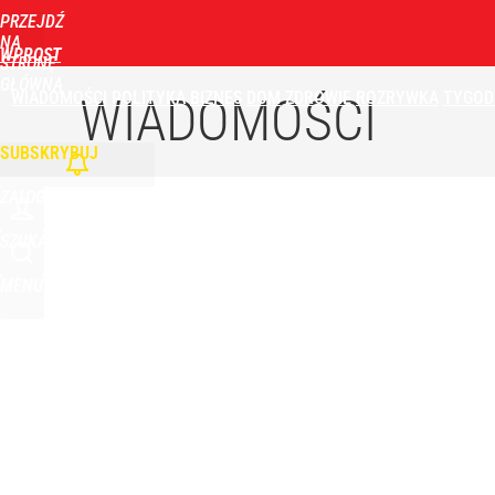
PRZEJDŹ
Udostępnij
6
Skomentuj
NA
WPROST
STRONĘ
GŁÓWNĄ
WIADOMOŚCI
POLITYKA
BIZNES
DOM
ZDROWIE
ROZRYWKA
TYGOD
Opus Dei reaguje ws. sensacyjnego tropu dotycz
WIADOMOŚCI
SUBSKRYBUJ
dodaj
ZALOGUJ
„Nie chodzi o zemstę”. Mocny apel w sprawie ofiar 
SZUKAJ
MENU
dodaj
Nowy prezes Sądu Najwyższego grzmi po słowach 
dodaj