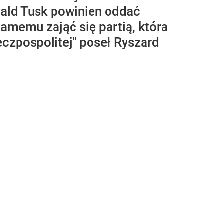
nald Tusk powinien oddać
memu zająć się partią, która
czpospolitej" poseł Ryszard