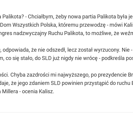
Palikota? - Chciałbym, żeby nowa partia Palikota była j
 Dom Wszystkich Polska, któremu przewodzę - mówi Kalis
ngres nadzwyczajny Ruchu Palikota, to możliwe, że weźm
, odpowiada, że nie odszedł, lecz został wyrzucony. Nie
, co się stało, do SLD już nigdy nie wrócę - podkreśla pos
złości. Chyba zazdrości mi najwyższego, po prezydencie
aje, że jego zdaniem SLD powinien przystąpić do ruchu Eur
Millera - ocenia Kalisz.