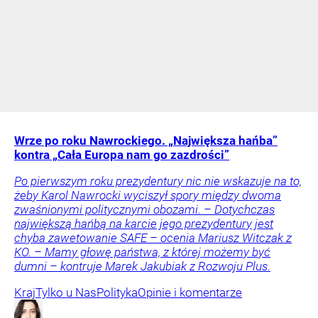
Wrze po roku Nawrockiego. „Największa hańba”
kontra „Cała Europa nam go zazdrości”
Po pierwszym roku prezydentury nic nie wskazuje na to,
żeby Karol Nawrocki wyciszył spory między dwoma
zwaśnionymi politycznymi obozami. – Dotychczas
największą hańbą na karcie jego prezydentury jest
chyba zawetowanie SAFE – ocenia Mariusz Witczak z
KO. – Mamy głowę państwa, z której możemy być
dumni – kontruje Marek Jakubiak z Rozwoju Plus.
Kraj
Tylko u Nas
Polityka
Opinie i komentarze