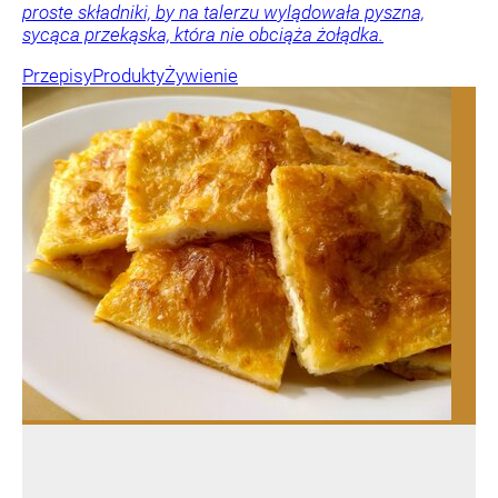
proste składniki, by na talerzu wylądowała pyszna,
sycąca przekąska, która nie obciąża żołądka.
Przepisy
Produkty
Żywienie