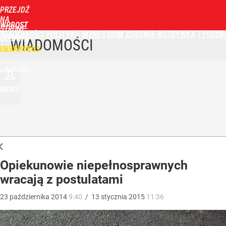
PRZEJDŹ
NA
WPROST
STRONĘ
WIADOMOŚCI
POLITYKA
BIZNES
DOM
ZDROWIE
ROZRYWKA
TYGODN
GŁÓWNĄ
WIADOMOŚCI
UBSKRYBUJ
ZALOGUJ
MENU
Opiekunowie niepełnosprawnych
wracają z postulatami
23
października
2014
9:40
/
13
stycznia
2015
11:36