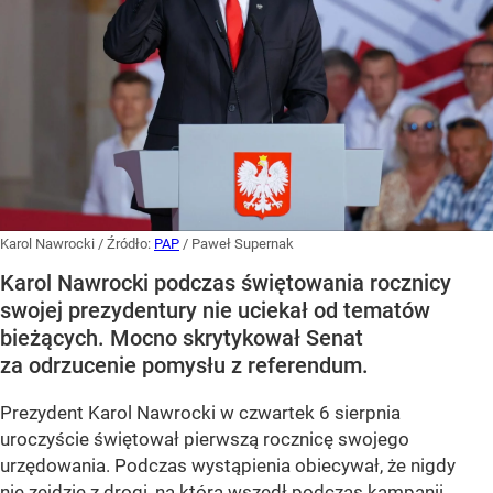
Karol Nawrocki
/ Źródło:
PAP
/
Paweł Supernak
Karol Nawrocki podczas świętowania rocznicy
swojej prezydentury nie uciekał od tematów
bieżących. Mocno skrytykował Senat
za odrzucenie pomysłu z referendum.
Prezydent Karol Nawrocki w czwartek 6 sierpnia
uroczyście świętował pierwszą rocznicę swojego
urzędowania. Podczas wystąpienia obiecywał, że nigdy
nie zejdzie z drogi, na którą wszedł podczas kampanii