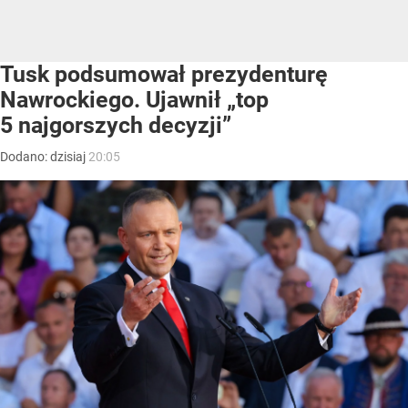
Tusk podsumował prezydenturę
Nawrockiego. Ujawnił „top
5 najgorszych decyzji”
Dodano:
dzisiaj
20:05