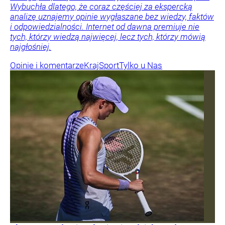
Wybuchła dlatego, że coraz częściej za ekspercką
analizę uznajemy opinie wygłaszane bez wiedzy, faktów
i odpowiedzialności. Internet od dawna premiuje nie
tych, którzy wiedzą najwięcej, lecz tych, którzy mówią
najgłośniej.
Opinie i komentarze
Kraj
Sport
Tylko u Nas