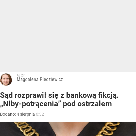
Autor:
Magdalena Pledziewicz
Sąd rozprawił się z bankową fikcją.
„Niby-potrącenia” pod ostrzałem
Dodano:
4
sierpnia
6:32