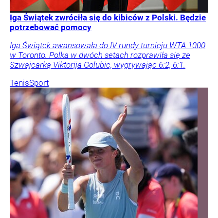
Iga Świątek zwróciła się do kibiców z Polski. Będzie
potrzebować pomocy
Iga Świątek awansowała do IV rundy turnieju WTA 1000
w Toronto. Polka w dwóch setach rozprawiła się ze
Szwajcarką Viktorija Golubic, wygrywając 6:2, 6:1.
Tenis
Sport