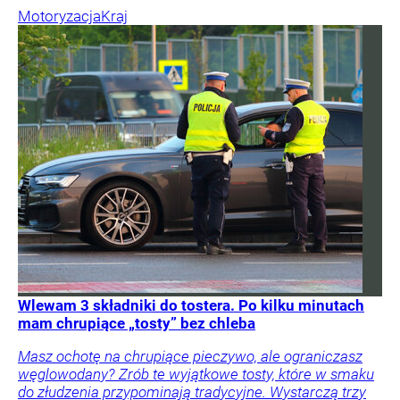
Motoryzacja
Kraj
Wlewam 3 składniki do tostera. Po kilku minutach
mam chrupiące „tosty” bez chleba
Masz ochotę na chrupiące pieczywo, ale ograniczasz
węglowodany? Zrób te wyjątkowe tosty, które w smaku
do złudzenia przypominają tradycyjne. Wystarczą trzy