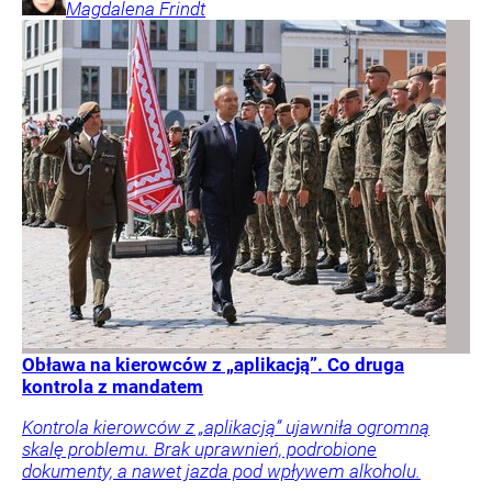
Magdalena
Frindt
Obława na kierowców z „aplikacją”. Co druga
kontrola z mandatem
Kontrola kierowców z „aplikacją” ujawniła ogromną
skalę problemu. Brak uprawnień, podrobione
dokumenty, a nawet jazda pod wpływem alkoholu.