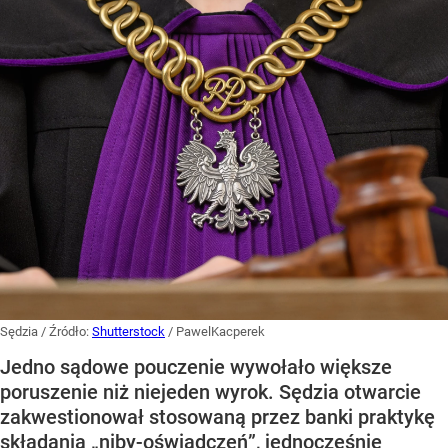
Sędzia
/ Źródło:
Shutterstock
/
PawelKacperek
Jedno sądowe pouczenie wywołało większe
poruszenie niż niejeden wyrok. Sędzia otwarcie
zakwestionował stosowaną przez banki praktykę
składania „niby-oświadczeń”, jednocześnie