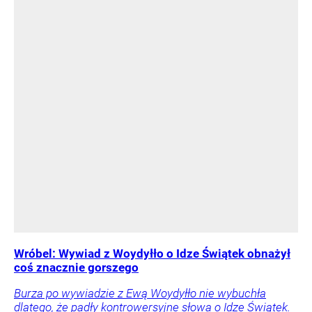
Wróbel: Wywiad z Woydyłło o Idze Świątek obnażył
coś znacznie gorszego
Burza po wywiadzie z Ewą Woydyłło nie wybuchła
dlatego, że padły kontrowersyjne słowa o Idze Świątek.