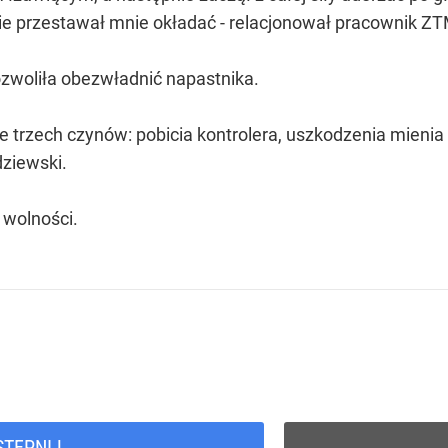
nie przestawał mnie okładać - relacjonował pracownik Z
ozwoliła obezwładnić napastnika.
e trzech czynów: pobicia kontrolera, uszkodzenia mienia
dziewski.
 wolności.
STĘPNIJ