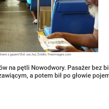
nikiem z gazem"(fot. sxc.hu)
Źródło:
FreeImages.com
tów na pętli Nowodwory. Pasażer bez b
zawiącym, a potem bił po głowie poje