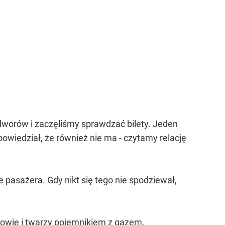
odworów i zaczęliśmy sprawdzać bilety. Jeden
wiedział, że również nie ma - czytamy relację
e pasażera. Gdy nikt się tego nie spodziewał,
głowie i twarzy pojemnikiem z gazem.