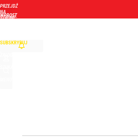
PRZEJDŹ
Udostępnij
0
Skomentuj
NA
WPROST
STRONĘ
GŁÓWNĄ
WIADOMOŚCI
POLITYKA
BIZNES
DOM
ZDROWIE
ROZRYWKA
TYGOD
Narzekają na Nawrockiego „jak ktoś taki został 
SUBSKRYBUJ
3
ZALOGUJ
„Nie chodzi o zemstę”. Mocny apel w sprawie ofiar 
SZUKAJ
MENU
dodaj
Moskwa znów wygraża Polsce i atakuje Nawrockieg
dodaj