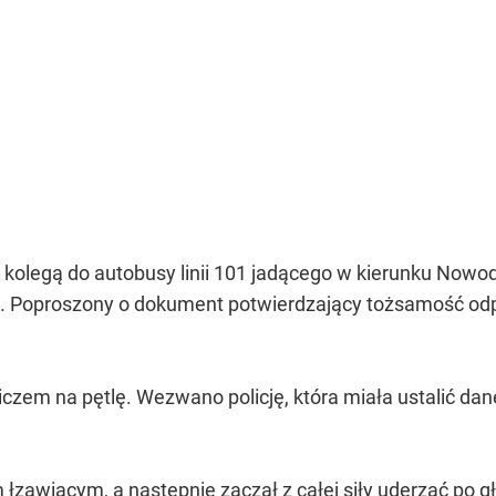
z kolegą do autobusy linii 101 jadącego w kierunku Now
. Poproszony o dokument potwierdzający tożsamość odpo
iczem na pętlę. Wezwano policję, która miała ustalić dan
łzawiącym, a następnie zaczął z całej siły uderzać po 