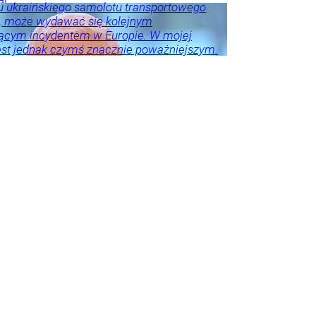
u ukraińskiego samolotu transportowego
, może wydawać się kolejnym
ącym incydentem w Europie. W mojej
est jednak czymś znacznie poważniejszym.
ł ostrzegawczy.