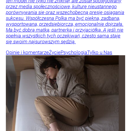
ten model nie tylko nie zniknął, ale został spotęgowany
przez media społecznościowe, kulturę nieustannego
porównywania się oraz wszechobecną presję osiągania
sukcesu. Współczesna Polka ma być piękna, zadbana,
wysportowana, przedsiębiorcza, emocjonalnie dojrzała.
Ma być dobrą matką, partnerką i przyjaciółką. A jeśli nie
spełnia wszystkich tych oczekiwań, często sama staje
się swoim najsurowszym sędzią.
Opinie i komentarze
Życie
Psychologia
Tylko u Nas