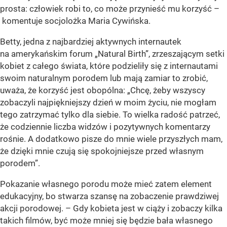
prosta: człowiek robi to, co może przynieść mu korzyść –
komentuje socjolożka Maria Cywińska.
Betty, jedna z najbardziej aktywnych internautek
na amerykańskim forum „Natural Birth”, zrzeszającym setki
kobiet z całego świata, które podzieliły się z internautami
swoim naturalnym porodem lub mają zamiar to zrobić,
uważa, że korzyść jest obopólna: „Chcę, żeby wszyscy
zobaczyli najpiękniejszy dzień w moim życiu, nie mogłam
tego zatrzymać tylko dla siebie. To wielka radość patrzeć,
że codziennie liczba widzów i pozytywnych komentarzy
rośnie. A dodatkowo pisze do mnie wiele przyszłych mam,
że dzięki mnie czują się spokojniejsze przed własnym
porodem”.
Pokazanie własnego porodu może mieć zatem element
edukacyjny, bo stwarza szansę na zobaczenie prawdziwej
akcji porodowej. – Gdy kobieta jest w ciąży i zobaczy kilka
takich filmów, być może mniej się będzie bała własnego