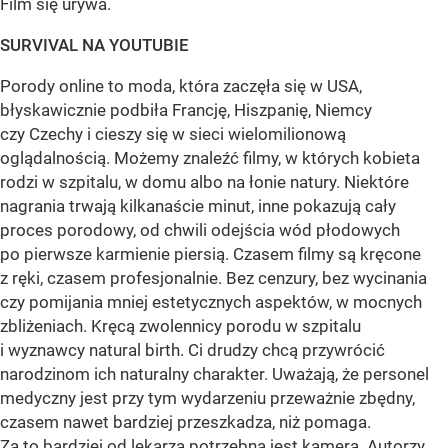
Film się urywa.
SURVIVAL NA YOUTUBIE
Porody online to moda, która zaczęła się w USA,
błyskawicznie podbiła Francję, Hiszpanię, Niemcy
czy Czechy i cieszy się w sieci wielomilionową
oglądalnością. Możemy znaleźć filmy, w których kobieta
rodzi w szpitalu, w domu albo na łonie natury. Niektóre
nagrania trwają kilkanaście minut, inne pokazują cały
proces porodowy, od chwili odejścia wód płodowych
po pierwsze karmienie piersią. Czasem filmy są kręcone
z ręki, czasem profesjonalnie. Bez cenzury, bez wycinania
czy pomijania mniej estetycznych aspektów, w mocnych
zbliżeniach. Kręcą zwolennicy porodu w szpitalu
i wyznawcy natural birth. Ci drudzy chcą przywrócić
narodzinom ich naturalny charakter. Uważają, że personel
medyczny jest przy tym wydarzeniu przeważnie zbędny,
czasem nawet bardziej przeszkadza, niż pomaga.
Za to bardziej od lekarza potrzebna jest kamera. Autorzy