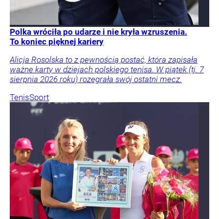
Polka wróciła po udarze i nie kryła wzruszenia.
To koniec pięknej kariery
Alicja Rosolska to z pewnością postać, która zapisała
ważne karty w dziejach polskiego tenisa. W piątek (tj. 7
sierpnia 2026 roku) rozegrała swój ostatni mecz.
Tenis
Sport