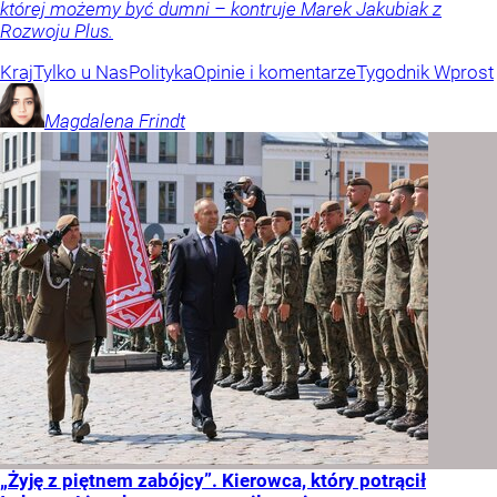
której możemy być dumni – kontruje Marek Jakubiak z
Rozwoju Plus.
Kraj
Tylko u Nas
Polityka
Opinie i komentarze
Tygodnik Wprost
Magdalena
Frindt
„Żyję z piętnem zabójcy”. Kierowca, który potrącił