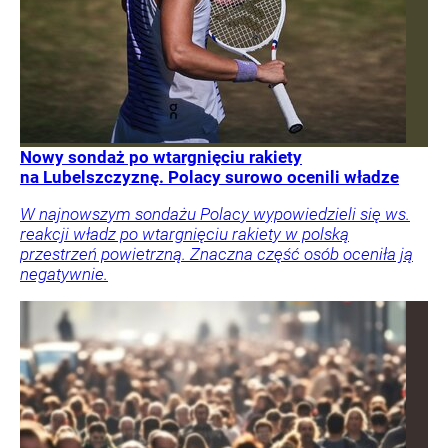
Nowy sondaż po wtargnięciu rakiety
na Lubelszczyznę. Polacy surowo ocenili władze
W najnowszym sondażu Polacy wypowiedzieli się ws.
reakcji władz po wtargnięciu rakiety w polską
przestrzeń powietrzną. Znaczna część osób oceniła ją
negatywnie.