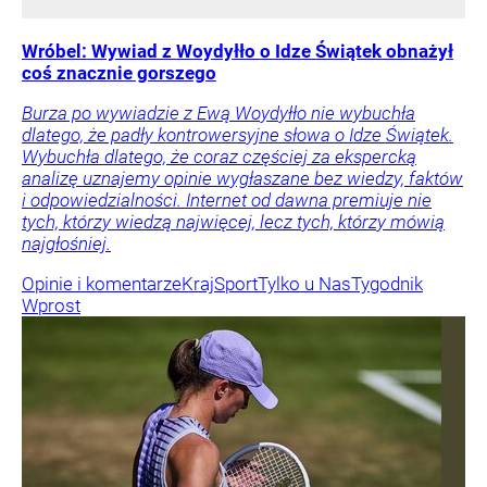
Wróbel: Wywiad z Woydyłło o Idze Świątek obnażył
coś znacznie gorszego
Burza po wywiadzie z Ewą Woydyłło nie wybuchła
dlatego, że padły kontrowersyjne słowa o Idze Świątek.
Wybuchła dlatego, że coraz częściej za ekspercką
analizę uznajemy opinie wygłaszane bez wiedzy, faktów
i odpowiedzialności. Internet od dawna premiuje nie
tych, którzy wiedzą najwięcej, lecz tych, którzy mówią
najgłośniej.
Opinie i komentarze
Kraj
Sport
Tylko u Nas
Tygodnik
Wprost