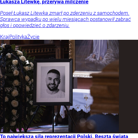
Łukasza Litewkę, przerywa milczenie
Poseł Łukasz Litewka zmarł po zderzeniu z samochodem.
Sprawca wypadku po wielu miesiącach postanowił zabrać
głos i opowiedzieć o zdarzeniu.
Kraj
Polityka
Życie
To największa siła reprezentacji Polski. Reszta świata