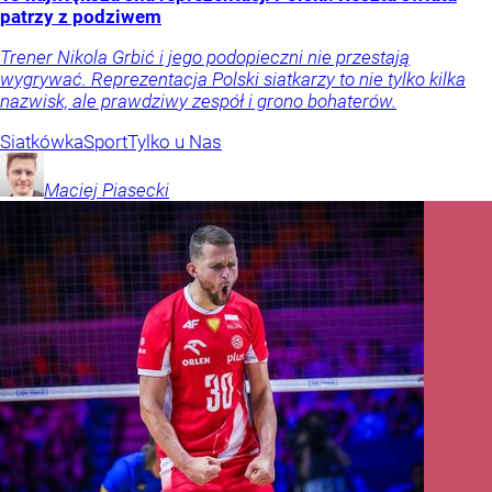
patrzy z podziwem
Trener Nikola Grbić i jego podopieczni nie przestają
wygrywać. Reprezentacja Polski siatkarzy to nie tylko kilka
nazwisk, ale prawdziwy zespół i grono bohaterów.
Siatkówka
Sport
Tylko u Nas
Maciej
Piasecki