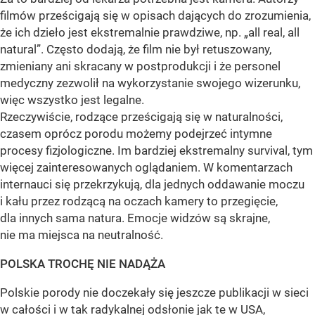
filmów prześcigają się w opisach dających do zrozumienia,
że ich dzieło jest ekstremalnie prawdziwe, np. „all real, all
natural”. Często dodają, że film nie był retuszowany,
zmieniany ani skracany w postprodukcji i że personel
medyczny zezwolił na wykorzystanie swojego wizerunku,
więc wszystko jest legalne.
Rzeczywiście, rodzące prześcigają się w naturalności,
czasem oprócz porodu możemy podejrzeć intymne
procesy fizjologiczne. Im bardziej ekstremalny survival, tym
więcej zainteresowanych oglądaniem. W komentarzach
internauci się przekrzykują, dla jednych oddawanie moczu
i kału przez rodzącą na oczach kamery to przegięcie,
dla innych sama natura. Emocje widzów są skrajne,
nie ma miejsca na neutralność.
POLSKA TROCHĘ NIE NADĄŻA
Polskie porody nie doczekały się jeszcze publikacji w sieci
w całości i w tak radykalnej odsłonie jak te w USA,