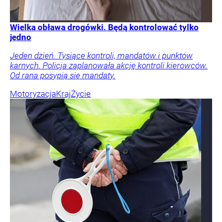
Wielka obława drogówki. Będą kontrolować tylko
jedno
Jeden dzień. Tysiące kontroli, mandatów i punktów
karnych. Policja zaplanowała akcję kontroli kierowców.
Od rana posypią się mandaty.
Motoryzacja
Kraj
Życie