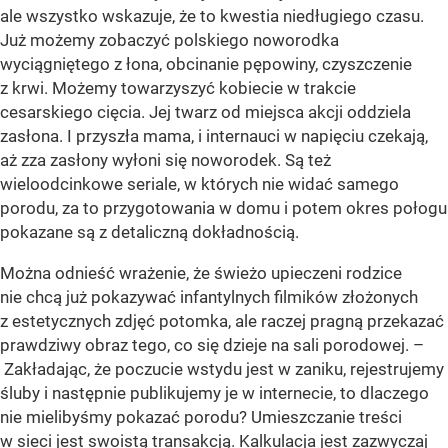
ale wszystko wskazuje, że to kwestia niedługiego czasu.
Już możemy zobaczyć polskiego noworodka
wyciągniętego z łona, obcinanie pępowiny, czyszczenie
z krwi. Możemy towarzyszyć kobiecie w trakcie
cesarskiego cięcia. Jej twarz od miejsca akcji oddziela
zasłona. I przyszła mama, i internauci w napięciu czekają,
aż zza zasłony wyłoni się noworodek. Są też
wieloodcinkowe seriale, w których nie widać samego
porodu, za to przygotowania w domu i potem okres połogu
pokazane są z detaliczną dokładnością.
Można odnieść wrażenie, że świeżo upieczeni rodzice
nie chcą już pokazywać infantylnych filmików złożonych
z estetycznych zdjęć potomka, ale raczej pragną przekazać
prawdziwy obraz tego, co się dzieje na sali porodowej. –
Zakładając, że poczucie wstydu jest w zaniku, rejestrujemy
śluby i następnie publikujemy je w internecie, to dlaczego
nie mielibyśmy pokazać porodu? Umieszczanie treści
w sieci jest swoistą transakcją. Kalkulacja jest zazwyczaj