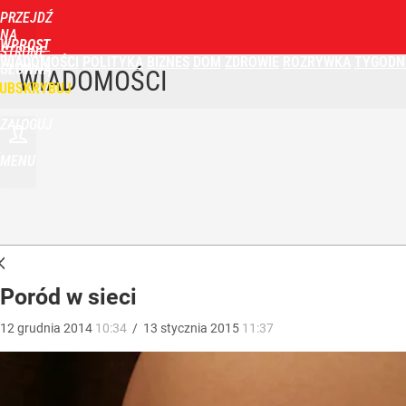
PRZEJDŹ
NA
WPROST
STRONĘ
WIADOMOŚCI
POLITYKA
BIZNES
DOM
ZDROWIE
ROZRYWKA
TYGODN
GŁÓWNĄ
WIADOMOŚCI
UBSKRYBUJ
ZALOGUJ
MENU
Poród w sieci
12
grudnia
2014
10:34
/
13
stycznia
2015
11:37