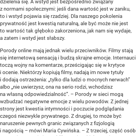
dzielenia się. A wstyd jest bezpośrednio związany
z normami społecznymi: jeśli dana wartość jest w zaniku,
to i wstyd pojawia się rzadziej. Dla naszego pokolenia
prywatność jest kwestią naturalną, ale być może nie jest
to wartość tak głęboko zakorzeniona, jak nam się wydaje,
a zatem i wstyd jest słabszy.
Porody online mają jednak wielu przeciwników. Filmy stają
się internetową sensacją i budzą skrajne emocje. Internauci
toczą wojny na komentarze, prześcigając się w krytyce
i ocenie. Niektórzy kopiują filmy, nadają im nowe tytuły
i dodają ostrzeżenia: „tylko dla ludzi o mocnych nerwach”
albo „nie uwierzysz, ona na serio rodzi, wchodzisz
na własną odpowiedzialność”. – Porody w sieci mogą
wzbudzać negatywne emocje z wielu powodów. Z jednej
strony jest kwestia intymności i poczucie podglądania
czegoś niezwykle prywatnego. Z drugiej, to może być
naruszenie pewnych granic związanych z fizjologią
i nagością – mówi Maria Cywińska. – Z trzeciej, część osób