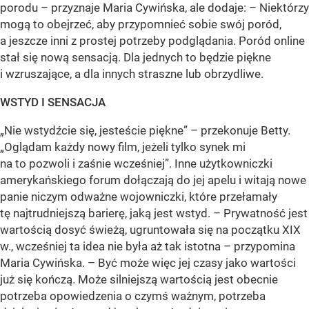
porodu – przyznaje Maria Cywińska, ale dodaje: – Niektórzy
mogą to obejrzeć, aby przypomnieć sobie swój poród,
a jeszcze inni z prostej potrzeby podglądania. Poród online
stał się nową sensacją. Dla jednych to będzie piękne
i wzruszające, a dla innych straszne lub obrzydliwe.
WSTYD I SENSACJA
„Nie wstydźcie się, jesteście piękne” – przekonuje Betty.
„Oglądam każdy nowy film, jeżeli tylko synek mi
na to pozwoli i zaśnie wcześniej”. Inne użytkowniczki
amerykańskiego forum dołączają do jej apelu i witają nowe
panie niczym odważne wojowniczki, które przełamały
tę najtrudniejszą barierę, jaką jest wstyd. – Prywatność jest
wartością dosyć świeżą, ugruntowała się na początku XIX
w., wcześniej ta idea nie była aż tak istotna – przypomina
Maria Cywińska. – Być może więc jej czasy jako wartości
już się kończą. Może silniejszą wartością jest obecnie
potrzeba opowiedzenia o czymś ważnym, potrzeba