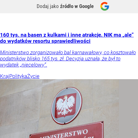
Dodaj jako
źródło w Google
160 tys. na basen z kulkami i inne atrakcje. NIK ma „ale”
do wydatków resortu sprawiedliwości
Ministerstwo zorganizowało bal karnawałowy, co kosztowało
podatników blisko 165 tys. zł. Decyzja uznała, że był to
wydatek „niecelowy”.
Kraj
Polityka
Życie