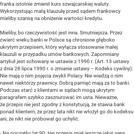
franka istotnie zmienił kurs szwajcarskiej waluty.
Wykorzystując małą klauzulę przed sądem frankowcy
mieliby szansę na obniżenie wartości kredytu.
Mieliby, bo rzeczywistość jest inna. Smutniejsza. Przez
ćwierć wieku banki w Polsce są chronione głęboko
ukrytym przepisem, który wyłącza stosowanie małej
klauzuli w przypadku umów bankowych. Zapomniany
artykuł jest schowany w ustawie z 1990 r.
(Art. 13 ustawy
z dnia 28 lipca 1990 r. o zmianie ustawy – Kodeks cywilny).
Nie mają o nim pojęcia zwykli Polacy. Nie wiedzą o nim
nawet niektórzy prawnicy. Dobrą pamięć mają za to banki.
Podczas starć z klientami w sądach mogą ukrytym
paragrafem szybko zasznurować im usta. Nieważne,
że przepis nie jest zgodny z konstytucją, że stawia bank
ponad klientem, że przez lata nikt nie włożył go do kodeksu
ani, że nikt nie próbował go uchylić.
- Na początku lat 90. ten przepis miał jeszcze jakiś sens,