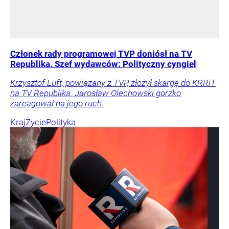
Członek rady programowej TVP doniósł na TV
Republika. Szef wydawców: Polityczny cyngiel
Krzysztof Luft, powiązany z TVP, złożył skargę do KRRiT
na TV Republika. Jarosław Olechowski gorzko
zareagował na jego ruch.
Kraj
Życie
Polityka