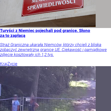
Turyści z Niemiec pojechali pod granicę. Słono
za to zapłacą
Straż Graniczna ukarała Niemców, którzy chcieli z bliska
zobaczyć zewnętrzną granicę UE. Ciekawość i pamiątkowe
zdjęcie kosztowały ich 1,2 tys.
Kraj
Życie