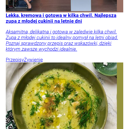
Lekka, kremowa i gotowa w kilka chwil. Najlepsza
zupa z młodej cukinii na letnie dni
Aksamitna, delikatna i gotowa w zaledwie kilka chwil.
Zupa z młodej cukinii to idealny pomysł na letni obiad.
Poznaj sprawdzony przepis oraz wskazówki, dzięki
którym zawsze wychodzi idealnie.
Przepisy
Żywienie