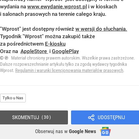
wydania na
www.ewydanie.wprost.pl
i w kioskach
i salonach prasowych na terenie całego kraju.
"Wprost" jest dostępny również
w wersji do słuchania.
Tygodnik "Wprost" można zakupić także
za pośrednictwem
E-kiosku
Oraz na
AppleStore
i
GooglePlay
© ℗
Materiał chroniony prawem autorskim. Wszelkie prawa zastrzeżone.
Dalsze rozpowszechnianie artykułu tylko za zgodą wydawcy tygodnika
Wprost.
Regulamin i warunki licencjonowania materiałów prasowych
.
Tylko u Nas
SKOMENTUJ
UDOSTĘPNIJ
30
Obserwuj nas
w
Google News