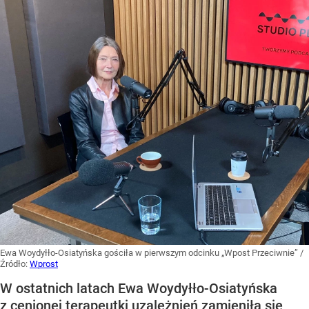
Ewa Woydyłło-Osiatyńska gościła w pierwszym odcinku „Wpost Przeciwnie”
/
Źródło:
Wprost
W ostatnich latach Ewa Woydyłło-Osiatyńska
z cenionej terapeutki uzależnień zamieniła się