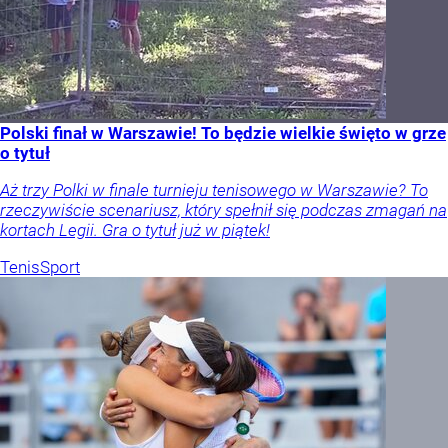
Polski finał w Warszawie! To będzie wielkie święto w grze
o tytuł
Aż trzy Polki w finale turnieju tenisowego w Warszawie? To
rzeczywiście scenariusz, który spełnił się podczas zmagań na
kortach Legii. Gra o tytuł już w piątek!
Tenis
Sport