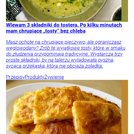
Wlewam 3 składniki do tostera. Po kilku minutach
mam chrupiące „tosty” bez chleba
Masz ochotę na chrupiące pieczywo, ale ograniczasz
węglowodany? Zrób te wyjątkowe tosty, które w smaku
do złudzenia przypominają tradycyjne. Wystarczą trzy
proste składniki, by na talerzu wylądowała pyszna,
sycąca przekąska, która nie obciąża żołądka.
Przepisy
Produkty
Żywienie