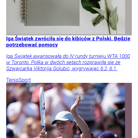
Iga Świątek zwróciła się do kibiców z Polski. Będzie
potrzebować pomocy
Iga Świątek awansowała do IV rundy turnieju WTA 1000
w Toronto. Polka w dwóch setach rozprawiła się ze
Szwajcarką Viktorija Golubic, wygrywając 6:2, 6:1.
Tenis
Sport