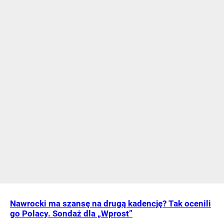
Nawrocki ma szansę na drugą kadencję? Tak ocenili
go Polacy. Sondaż dla „Wprost”