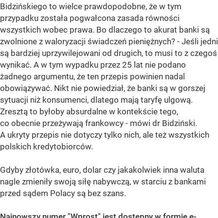
Bidzińskiego to wielce prawdopodobne, że w tym
przypadku została pogwałcona zasada równości
wszystkich wobec prawa. Bo dlaczego to akurat banki są
zwolnione z waloryzacji świadczeń pieniężnych? - Jeśli jedni
są bardziej uprzywilejowani od drugich, to musi to z czegoś
wynikać. A w tym wypadku przez 25 lat nie podano
żadnego argumentu, że ten przepis powinien nadal
obowiązywać. Nikt nie powiedział, że banki są w gorszej
sytuacji niż konsumenci, dlatego mają taryfę ulgową.
Zresztą to byłoby absurdalne w kontekście tego,
co obecnie przeżywają frankowcy - mówi dr Bidziński.
A ukryty przepis nie dotyczy tylko nich, ale też wszystkich
polskich kredytobiorców.
Gdyby złotówka, euro, dolar czy jakakolwiek inna waluta
nagle zmieniły swoją siłę nabywczą, w starciu z bankami
przed sądem Polacy są bez szans.
Najnowszy numer "Wprost" jest dostępny w formie e-