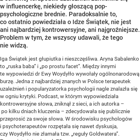
w influencerkę, niekiedy głoszącą pop-
psychologiczne brednie. Paradoksalnie to,
co ostatnio powiedziała o Idze Świątek, nie jest
ani najbardziej kontrowersyjne, ani najgroźniejsze.
Problem w tym, że wszyscy udawali, że tego
nie widzą.
Iga Świątek jest głupiutka i nieszczęśliwa. Aryna Sabalenko
to „ruska baba” i „po prostu facet”. Między innymi
te wypowiedzi dr Ewy Woydyłło wywołały ogólnonarodową
burzę. Jedna z najbardziej znanych w Polsce terapeutek
uzależnień i popularyzatorka psychologii nagle znalazła się
w ogniu krytyki. Podcast, w którym wypowiedziała
kontrowersyjne słowa, zniknął z sieci, a ich autorka –
po kilku dniach kluczenia – zdecydowała się publicznie
przeprosić za swoje słowa. W środowisku psychologów
i psychoterapeutów rozpętała się nawet dyskusja,
czy Woydyłło nie złamała tzw. „reguły Goldwatera”.