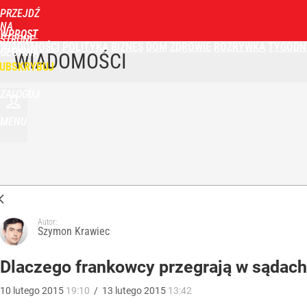
PRZEJDŹ
NA
WPROST
STRONĘ
WIADOMOŚCI
POLITYKA
BIZNES
DOM
ZDROWIE
ROZRYWKA
TYGODN
GŁÓWNĄ
WIADOMOŚCI
UBSKRYBUJ
ZALOGUJ
MENU
Autor:
Szymon Krawiec
Dlaczego frankowcy przegrają w sądach
10
lutego
2015
19:10
/
13
lutego
2015
13:42