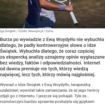
Iga Świątek
/ Źródło:
Newspix.pl
/
Zuma
Burza po wywiadzie z Ewą Woydyłło nie wybuchła
dlatego, że padły kontrowersyjne słowa o Idze
Świątek. Wybuchła dlatego, że coraz częściej
za ekspercką analizę uznajemy opinie wygłaszane
bez wiedzy, faktów i odpowiedzialności. Internet
od dawna premiuje nie tych, którzy wiedzą
najwięcej, lecz tych, którzy mówią najgłośniej.
Wywiad o Idze Swiątek z Ewą Woydyłło, terapeutką
uzależnień, wywołał takie zamieszanie, że aż jego twórcy
zdjęli go z Internetu. I jeszcze się pokajali. Tyle że...
rozmówczyni bardzo sprawnie posłużyła się językiem