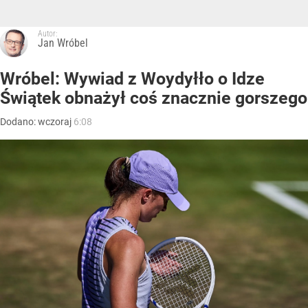
Autor:
Jan Wróbel
Wróbel: Wywiad z Woydyłło o Idze
Świątek obnażył coś znacznie gorszego
Dodano:
wczoraj
6:08