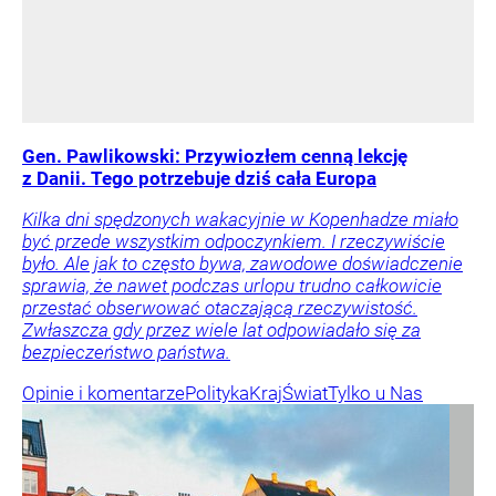
Gen. Pawlikowski: Przywiozłem cenną lekcję
z Danii. Tego potrzebuje dziś cała Europa
Kilka dni spędzonych wakacyjnie w Kopenhadze miało
być przede wszystkim odpoczynkiem. I rzeczywiście
było. Ale jak to często bywa, zawodowe doświadczenie
sprawia, że nawet podczas urlopu trudno całkowicie
przestać obserwować otaczającą rzeczywistość.
Zwłaszcza gdy przez wiele lat odpowiadało się za
bezpieczeństwo państwa.
Opinie i komentarze
Polityka
Kraj
Świat
Tylko u Nas