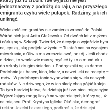
którzy już to zrobili. Ale wyjazd nie jest
jednoznaczny z podróżą do raju, a na przyszłego
emigranta czyha wiele pułapek. Radzimy, jak ich
uniknąć.
Większość emigrantów nie zamierza wracać do Polski.
Wśród nich jest Anita Głażewska. Od dwóch lat z mężem
i córką są w Szkocji. Twierdzi, że decyzja o wyjeździe była
najlepszą, jaką podjęła w życiu. – Tu stać nas na wynajem
mieszkania, a Oliwia ma wreszcie swój pokój. Jeśli chodzi
o dzieci, to właściwie muszę myśleć tylko o mundurku
do szkoły i drugim śniadaniu. Podręczniki są za darmo.
Podobnie jak basen, kino, lekarz, a nawet leki na receptę –
mówi. W podobnym tonie wypowiada się wielu naszych
rodaków. Nic dziwnego, że w ich ślady chcą pójść kolejni.
To tym bardziej łatwe, że działają już tzw. sieci migracyjne.
Wyjeżdżający mogą liczyć na wsparcie tych, którzy są już
na miejscu. Prof. Krystyna Iglicka-Okólska, demograf
i rektor Uczelni Łazarskiego, podkreśla, że dzisiejsi