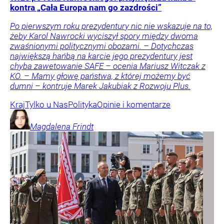
kontra „Cała Europa nam go zazdrości”
Po pierwszym roku prezydentury nic nie wskazuje na to,
żeby Karol Nawrocki wyciszył spory między dwoma
zwaśnionymi politycznymi obozami. – Dotychczas
największą hańbą na karcie jego prezydentury jest
chyba zawetowanie SAFE – ocenia Mariusz Witczak z
KO. – Mamy głowę państwa, z której możemy być
dumni – kontruje Marek Jakubiak z Rozwoju Plus.
Kraj
Tylko u Nas
Polityka
Opinie i komentarze
Magdalena
Frindt