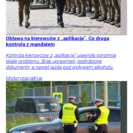
Obława na kierowców z „aplikacją”. Co druga
kontrola z mandatem
Kontrola kierowców z „aplikacją” ujawniła ogromną
skalę problemu. Brak uprawnień, podrobione
dokumenty, a nawet jazda pod wpływem alkoholu.
Motoryzacja
Kraj