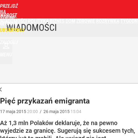
PRZEJDŹ
NA
WPROST
STRONĘ
WIADOMOŚCI
POLITYKA
BIZNES
DOM
ZDROWIE
ROZRYWKA
TYGODN
GŁÓWNĄ
WIADOMOŚCI
UBSKRYBUJ
ZALOGUJ
MENU
Pięć przykazań emigranta
17
maja
2015
20:00
/
26
maja
2015
15:04
Aż 1,3 mln Polaków deklaruje, że na pewno
wyjedzie za granicę. Sugerują się sukcesem tych,