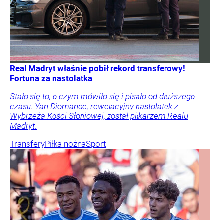
Real Madryt właśnie pobił rekord transferowy!
Fortuna za nastolatka
Stało się to, o czym mówiło się i pisało od dłuższego
czasu. Yan Diomande, rewelacyjny nastolatek z
Wybrzeża Kości Słoniowej, został piłkarzem Realu
Madryt.
Transfery
Piłka nożna
Sport