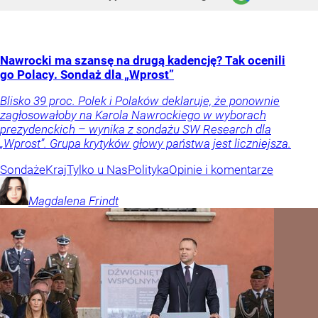
Nawrocki ma szansę na drugą kadencję? Tak ocenili
go Polacy. Sondaż dla „Wprost”
Blisko 39 proc. Polek i Polaków deklaruje, że ponownie
zagłosowałoby na Karola Nawrockiego w wyborach
prezydenckich – wynika z sondażu SW Research dla
„Wprost”. Grupa krytyków głowy państwa jest liczniejsza.
Sondaże
Kraj
Tylko u Nas
Polityka
Opinie i komentarze
Magdalena
Frindt