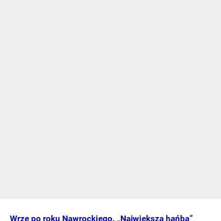
Wrze po roku Nawrockiego. „Największa hańba”