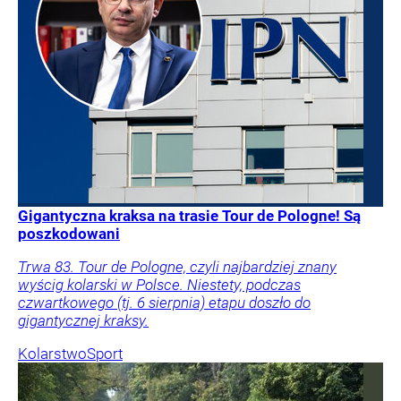
Gigantyczna kraksa na trasie Tour de Pologne! Są
poszkodowani
Trwa 83. Tour de Pologne, czyli najbardziej znany
wyścig kolarski w Polsce. Niestety, podczas
czwartkowego (tj. 6 sierpnia) etapu doszło do
gigantycznej kraksy.
Kolarstwo
Sport