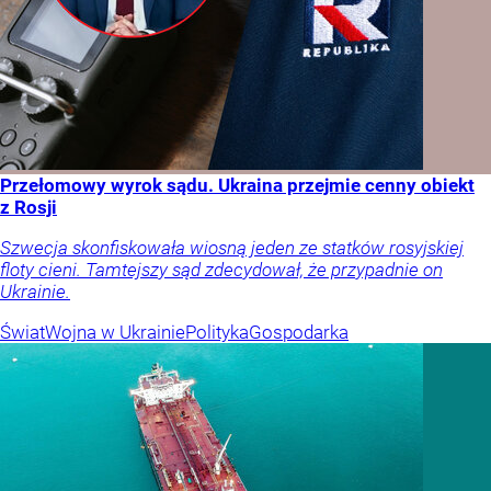
Przełomowy wyrok sądu. Ukraina przejmie cenny obiekt
z Rosji
Szwecja skonfiskowała wiosną jeden ze statków rosyjskiej
floty cieni. Tamtejszy sąd zdecydował, że przypadnie on
Ukrainie.
Świat
Wojna w Ukrainie
Polityka
Gospodarka