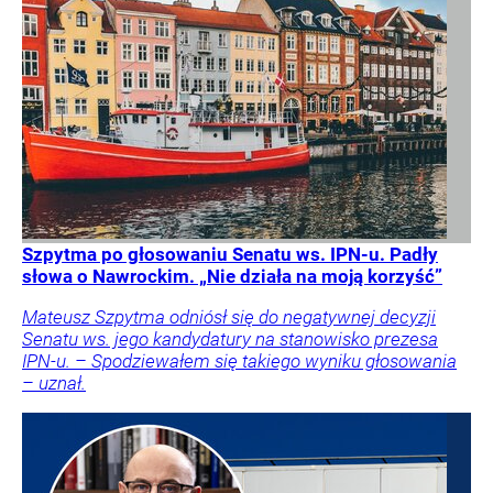
Szpytma po głosowaniu Senatu ws. IPN-u. Padły
słowa o Nawrockim. „Nie działa na moją korzyść”
Mateusz Szpytma odniósł się do negatywnej decyzji
Senatu ws. jego kandydatury na stanowisko prezesa
IPN-u. – Spodziewałem się takiego wyniku głosowania
– uznał.