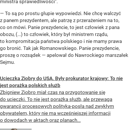
ministra sprawiedliwości”
.
— To są po prostu głupie wypowiedzi. Nie chcę walczyć
z panem prezydentem, ale patrzę z przerażeniem na to,
co on mówi. Panie prezydencie, to jest człowiek z pana
obozu, (...) to człowiek, który był ministrem rządu,
to kompromitacja państwa polskiego i nie mamy prawa
go bronić. Tak jak Romanowskiego. Panie prezydencie,
proszę o rozsądek — apelował do Nawrockiego marszałek
Sejmu.
Ucieczka Ziobry do USA. Były prokurator krajowy: To nie
jest porażka polskich służb
Zbigniew Ziobro miał czas na przygotowanie się
do ucieczki. To nie jest porażka służb, ale przewaga
gwarancji procesowych polityka-posła nad zwykłym
obywatelem, który nie ma wcześniejszej informacji
o dowodach w aktach oraz planach...