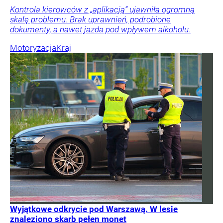
Kontrola kierowców z „aplikacją” ujawniła ogromną
skalę problemu. Brak uprawnień, podrobione
dokumenty, a nawet jazda pod wpływem alkoholu.
Motoryzacja
Kraj
Wyjątkowe odkrycie pod Warszawą. W lesie
znaleziono skarb pełen monet