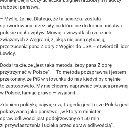
Monikę Olejnik, czy ucieczka Zbigniewa Ziobry świadczy
słabości państwa.
– Myślę, że nie. Dlatego, że ta ucieczka została
spowodowana przez siły, na które nie do końca państwo
polskie miało wpływ. Mówię o wszystkich rzeczach
związanych z Węgrami, z jakąś niejasną sytuacją,
przerzucenia pana Ziobry z Węgier do USA – stwierdził lider
Lewicy.
Dodał także, że
„jest taka metoda, żeby pana Ziobrę
przytrzymać w Polsce”
. – To metoda pozaprawna i jestem
przekonany, że PiS w stosunku do nas kiedyś by chętnie
to zastosowało. My nie chcemy naprawiać sytuacji prawnej
w Polsce, łamiąc prawo — wyjaśnił.
Zdaniem polityką największą tragedią jest to, że Polska jest
pokazywana jako państwo,
„w którym minister
sprawiedliwości jest podejrzewany o 150 mln
zł przywłaszczenia i ucieka przed sprawiedliwością”
.