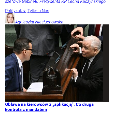
szefowa Gabinetu Prezydenta RP Lecha Kaczyńskiego.
Polityka
Kraj
Tylko u Nas
Agnieszka
Niesłuchowska
Obława na kierowców z „aplikacją”. Co druga
kontrola z mandatem