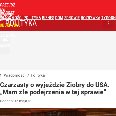
PRZEJDŹ
NA
WPROST
STRONĘ
WIADOMOŚCI
POLITYKA
BIZNES
DOM
ZDROWIE
ROZRYWKA
TYGODN
GŁÓWNĄ
POLITYKA
UBSKRYBUJ
ZALOGUJ
MENU
Wiadomości
/
Polityka
Czarzasty o wyjeździe Ziobry do USA.
„Mam złe podejrzenia w tej sprawie”
Dodano:
15
maja
6:11