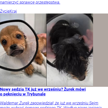
namierzyć sprawcę przestępstwa.
Życie
Kraj
Nowy sędzia TK już we wrześniu? Żurek mówi
o pęknięciu w Trybunale
Waldemar Żurek zapowiedział, że już we wrześniu Sejm
może wybrać ósmego sędziego TK. Według niego jesienią