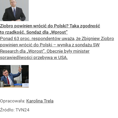
Ziobro powinien wrócić do Polski? Taka zgodność
to rzadkość. Sondaż dla „Wprost”
Ponad 63 proc. respondentów uważa, że Zbigniew Ziobro
powinien wrócić do Polski – wynika z sondażu SW
Research dla „Wprost”. Obecnie były minister
sprawiedliwości przebywa w USA.
Opracowała:
Karolina Trela
Źródło:
TVN24