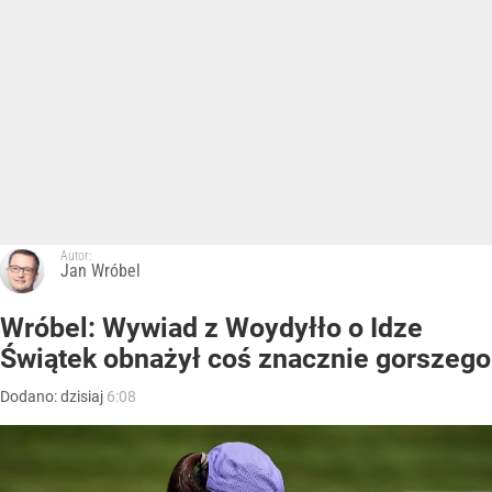
Autor:
Jan Wróbel
Wróbel: Wywiad z Woydyłło o Idze
Świątek obnażył coś znacznie gorszego
Dodano:
dzisiaj
6:08