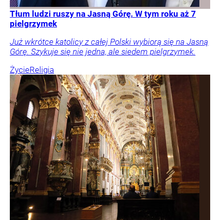
Tłum ludzi ruszy na Jasną Górę. W tym roku aż 7
pielgrzymek
Już wkrótce katolicy z całej Polski wybiorą się na Jasną
Górę. Szykuje się nie jedna, ale siedem pielgrzymek.
Życie
Religia