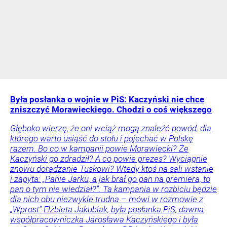
Była posłanka o wojnie w PiS: Kaczyński nie chce
zniszczyć Morawieckiego. Chodzi o coś większego
Głęboko wierzę, że oni wciąż mogą znaleźć powód, dla
którego warto usiąść do stołu i pojechać w Polskę
razem. Bo co w kampanii powie Morawiecki? Że
Kaczyński go zdradził? A co powie prezes? Wyciągnie
znowu doradzanie Tuskowi? Wtedy ktoś na sali wstanie
i zapyta: „Panie Jarku, a jak brał go pan na premiera, to
pan o tym nie wiedział?”. Ta kampania w rozbiciu będzie
dla nich obu niezwykle trudna – mówi w rozmowie z
„Wprost” Elżbieta Jakubiak, była posłanka PiS, dawna
współpracowniczka Jarosława Kaczyńskiego i była