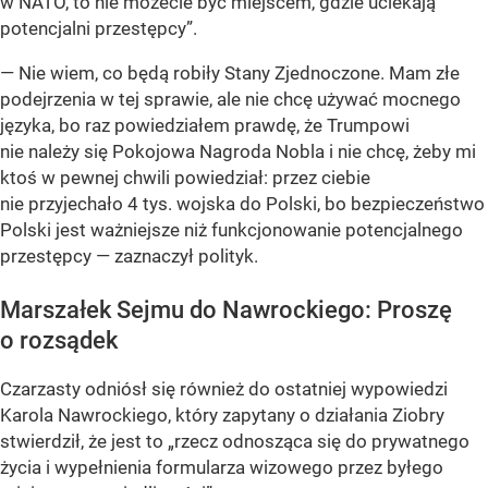
w NATO, to nie możecie być miejscem, gdzie uciekają
potencjalni przestępcy”
.
— Nie wiem, co będą robiły Stany Zjednoczone. Mam złe
podejrzenia w tej sprawie, ale nie chcę używać mocnego
języka, bo raz powiedziałem prawdę, że Trumpowi
nie należy się Pokojowa Nagroda Nobla i nie chcę, żeby mi
ktoś w pewnej chwili powiedział: przez ciebie
nie przyjechało 4 tys. wojska do Polski, bo bezpieczeństwo
Polski jest ważniejsze niż funkcjonowanie potencjalnego
przestępcy — zaznaczył polityk.
Marszałek Sejmu do Nawrockiego: Proszę
o rozsądek
Czarzasty odniósł się również do ostatniej wypowiedzi
Karola Nawrockiego, który zapytany o działania Ziobry
stwierdził, że jest to
„rzecz odnosząca się do prywatnego
życia i wypełnienia formularza wizowego przez byłego