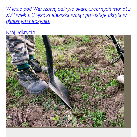
W lesie pod Warszawą odkryto skarb srebrnych monet z
XVII wieku. Część znaleziska wciąż pozostaje ukryta w
glinianym naczyniu.
Kraj
Odkrycia