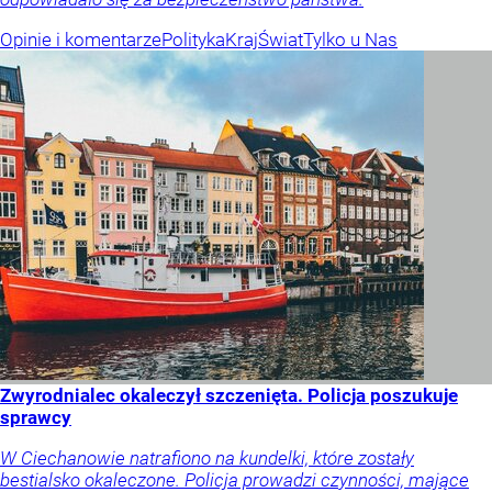
Opinie i komentarze
Polityka
Kraj
Świat
Tylko u Nas
Zwyrodnialec okaleczył szczenięta. Policja poszukuje
sprawcy
W Ciechanowie natrafiono na kundelki, które zostały
bestialsko okaleczone. Policja prowadzi czynności, mające