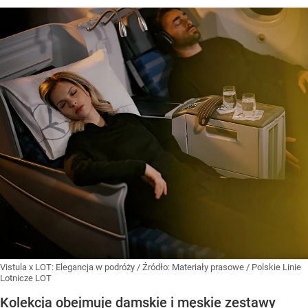
Vistula x LOT: Elegancja w podróży
/ Źródło:
Materiały prasowe
/
Polskie Linie
Lotnicze LOT
Kolekcja obejmuje damskie i męskie zestawy