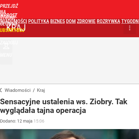
PRZEJDŹ
NA
WPROST
STRONĘ
WIADOMOŚCI
POLITYKA
BIZNES
DOM
ZDROWIE
ROZRYWKA
TYGODN
GŁÓWNĄ
KRAJ
UBSKRYBUJ
ZALOGUJ
MENU
Wiadomości
/
Kraj
Sensacyjne ustalenia ws. Ziobry. Tak
wyglądała tajna operacja
Dodano:
12
maja
15:06