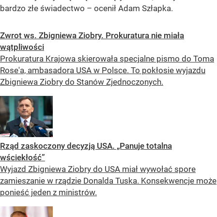
bardzo złe świadectwo – ocenił Adam Szłapka.
Zwrot ws. Zbigniewa Ziobry. Prokuratura nie miała
wątpliwości
Prokuratura Krajowa skierowała specjalne pismo do Toma
Rose'a, ambasadora USA w Polsce. To pokłosie wyjazdu
Zbigniewa Ziobry do Stanów Zjednoczonych.
Rząd zaskoczony decyzją USA. „Panuje totalna
wściekłość”
Wyjazd Zbigniewa Ziobry do USA miał wywołać spore
zamieszanie w rządzie Donalda Tuska. Konsekwencje może
ponieść jeden z ministrów.