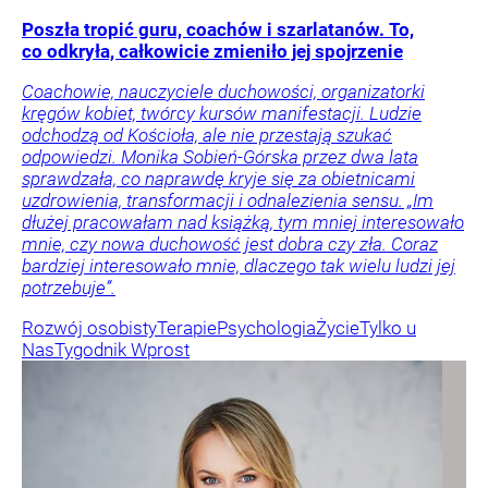
Poszła tropić guru, coachów i szarlatanów. To,
co odkryła, całkowicie zmieniło jej spojrzenie
Coachowie, nauczyciele duchowości, organizatorki
kręgów kobiet, twórcy kursów manifestacji. Ludzie
odchodzą od Kościoła, ale nie przestają szukać
odpowiedzi. Monika Sobień-Górska przez dwa lata
sprawdzała, co naprawdę kryje się za obietnicami
uzdrowienia, transformacji i odnalezienia sensu. „Im
dłużej pracowałam nad książką, tym mniej interesowało
mnie, czy nowa duchowość jest dobra czy zła. Coraz
bardziej interesowało mnie, dlaczego tak wielu ludzi jej
potrzebuje”.
Rozwój osobisty
Terapie
Psychologia
Życie
Tylko u
Nas
Tygodnik Wprost