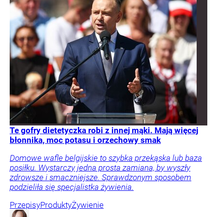
Te gofry dietetyczka robi z innej mąki. Mają więcej
błonnika, moc potasu i orzechowy smak
Domowe wafle belgijskie to szybka przekąska lub baza
posiłku. Wystarczy jedna prosta zamiana, by wyszły
zdrowsze i smaczniejsze. Sprawdzonym sposobem
podzieliła się specjalistka żywienia.
Przepisy
Produkty
Żywienie