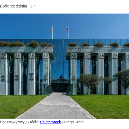
Dodano:
dzisiaj
12:41
Sąd Najwyższy
/ Źródło:
Shutterstock
/
Diego Grandi