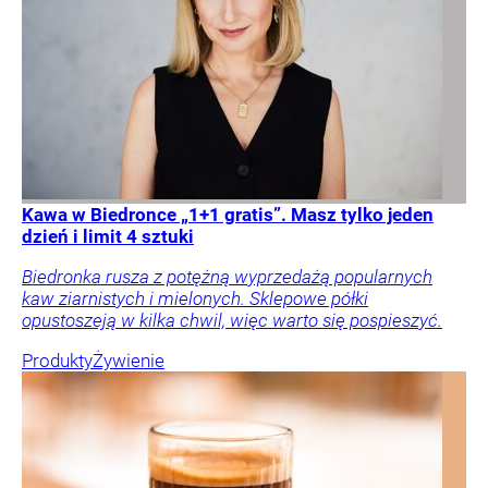
Kawa w Biedronce „1+1 gratis”. Masz tylko jeden
dzień i limit 4 sztuki
Biedronka rusza z potężną wyprzedażą popularnych
kaw ziarnistych i mielonych. Sklepowe półki
opustoszeją w kilka chwil, więc warto się pospieszyć.
Produkty
Żywienie