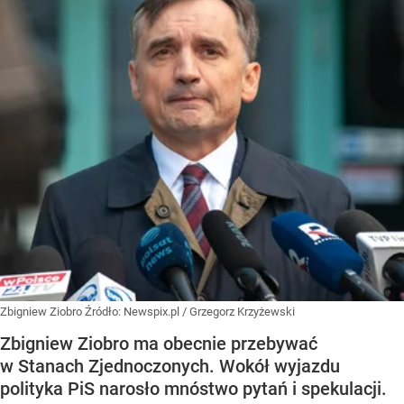
Zbigniew Ziobro
Źródło:
Newspix.pl
/
Grzegorz Krzyżewski
Zbigniew Ziobro ma obecnie przebywać
w Stanach Zjednoczonych. Wokół wyjazdu
polityka PiS narosło mnóstwo pytań i spekulacji.