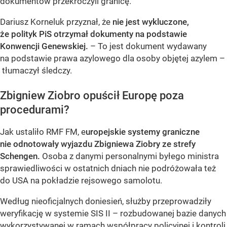
dokumentów przekroczyli granicę.
Dariusz Korneluk przyznał, że
nie jest wykluczone,
że polityk PiS otrzymał dokumenty na podstawie
Konwencji Genewskiej.
– To jest dokument wydawany
na podstawie prawa azylowego dla osoby objętej azylem –
tłumaczył śledczy.
Zbigniew Ziobro opuścił Europę poza
procedurami?
Jak ustaliło RMF FM, e
uropejskie systemy graniczne
nie odnotowały wyjazdu Zbigniewa Ziobry ze strefy
Schengen.
Osoba z danymi personalnymi byłego ministra
sprawiedliwości w ostatnich dniach nie podróżowała też
do USA na pokładzie rejsowego samolotu.
Według nieoficjalnych doniesień, służby przeprowadziły
weryfikację w systemie SIS II – rozbudowanej bazie danych
wykorzystywanej w ramach współpracy policyjnej i kontroli