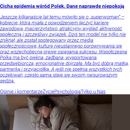
Cicha epidemia wśród Polek. Dane naprawdę niepokoją
Jeszcze kilkanaście lat temu mówiło się o „superwoman” –
kobiecie, która miała z powodzeniem łączyć karierę
zawodową, macierzyństwo, atrakcyjny wygląd, aktywność
społeczną i szczęśliwy związek. Dziś ten model nie tylko nie
zniknął, ale został spotęgowany przez media
społecznościowe, kulturę nieustannego porównywania się
oraz wszechobecną presję osiągania sukcesu. Współczesna
Polka ma być piękna, zadbana, wysportowana,
przedsiębiorcza, emocjonalnie dojrzała. Ma być dobrą matką,
partnerką i przyjaciółką. A jeśli nie spełnia wszystkich tych
oczekiwań, często sama staje się swoim najsurowszym
sędzią.
Opinie i komentarze
Życie
Psychologia
Tylko u Nas