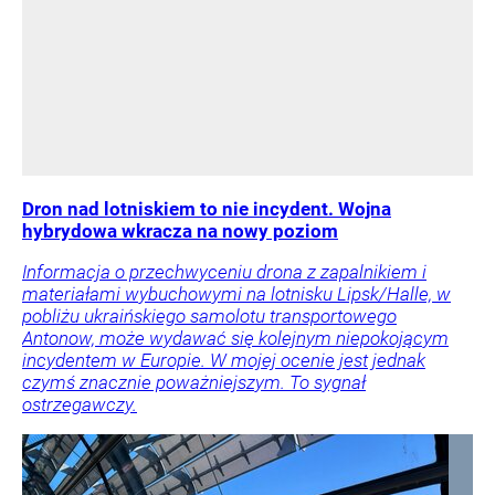
Dron nad lotniskiem to nie incydent. Wojna
hybrydowa wkracza na nowy poziom
Informacja o przechwyceniu drona z zapalnikiem i
materiałami wybuchowymi na lotnisku Lipsk/Halle, w
pobliżu ukraińskiego samolotu transportowego
Antonow, może wydawać się kolejnym niepokojącym
incydentem w Europie. W mojej ocenie jest jednak
czymś znacznie poważniejszym. To sygnał
ostrzegawczy.