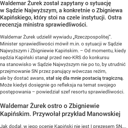
Waldemar Żurek został zapytany o sytuację
w Sądzie Najwyższym, a konkretnie o Zbigniewa
Kapińskiego, który stoi na czele instytucji. Ostra
recenzja ministra sprawiedliwości.
Waldemar Żurek udzielił wywiadu „Rzeczpospolitej”.
Minister sprawiedliwości mówił m.in. o sytuacji w Sądzie
Najwyższym i Zbigniewie Kapińskim. – Od momentu, kiedy
sędzia Kapiński stanął przed neo-KRS do konkursu
na stanowisko w Sądzie Najwyższym nie po to, by utrudnić
przejmowanie SN przez panujący wówczas reżim,
ale by dostać awans,
stał się dla mnie postacią tragiczną
.
Może kiedyś dosięgnie go refleksja na temat swojego
postępowania – powiedział szef resortu sprawiedliwości.
Waldemar Żurek ostro o Zbigniewie
Kapińskim. Przywołał przykład Manowskiej
Jak dodał, w jego ocenie Kapiński nie jest I prezesem SN,...