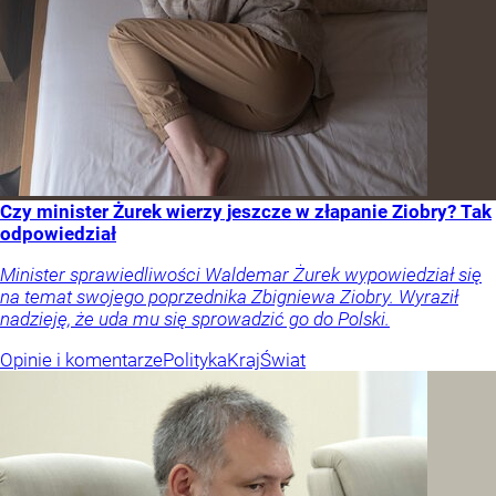
Czy minister Żurek wierzy jeszcze w złapanie Ziobry? Tak
odpowiedział
Minister sprawiedliwości Waldemar Żurek wypowiedział się
na temat swojego poprzednika Zbigniewa Ziobry. Wyraził
nadzieję, że uda mu się sprowadzić go do Polski.
Opinie i komentarze
Polityka
Kraj
Świat