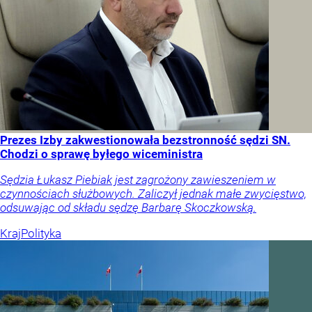
Prezes Izby zakwestionowała bezstronność sędzi SN.
Chodzi o sprawę byłego wiceministra
Sędzia Łukasz Piebiak jest zagrożony zawieszeniem w
czynnościach służbowych. Zaliczył jednak małe zwycięstwo,
odsuwając od składu sędzę Barbarę Skoczkowską.
Kraj
Polityka