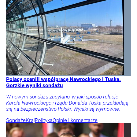
Polacy ocenili współpracę Nawrockiego i Tuska.
Gorzkie wyniki sondażu
W nowym sondażu zapytano, w jaki sposób relacje
Karola Nawrockiego i rządu Donalda Tuska przekładają
się na bezpieczeństwo Polski. Wyniki są wymowne.
Sondaże
Kraj
Polityka
Opinie i komentarze