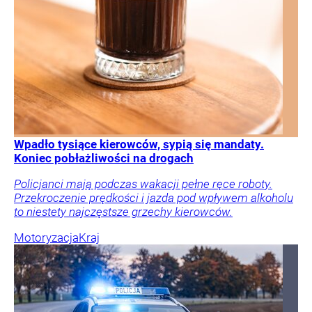
Wpadło tysiące kierowców, sypią się mandaty.
Koniec pobłażliwości na drogach
Policjanci mają podczas wakacji pełne ręce roboty.
Przekroczenie prędkości i jazda pod wpływem alkoholu
to niestety najczęstsze grzechy kierowców.
Motoryzacja
Kraj