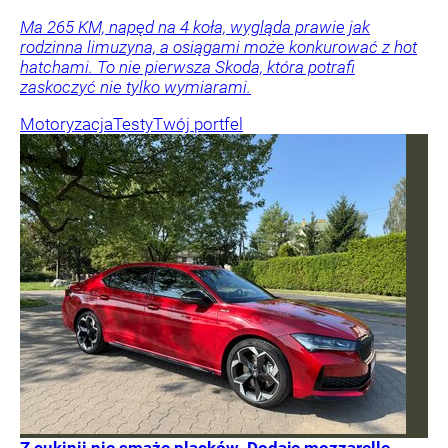
Ma 265 KM, napęd na 4 koła, wygląda prawie jak
rodzinna limuzyna, a osiągami może konkurować z hot
hatchami. To nie pierwsza Skoda, która potrafi
zaskoczyć nie tylko wymiarami.
Motoryzacja
Testy
Twój portfel
Z cukinii nie smażę placków. Dodaję mozzarellę