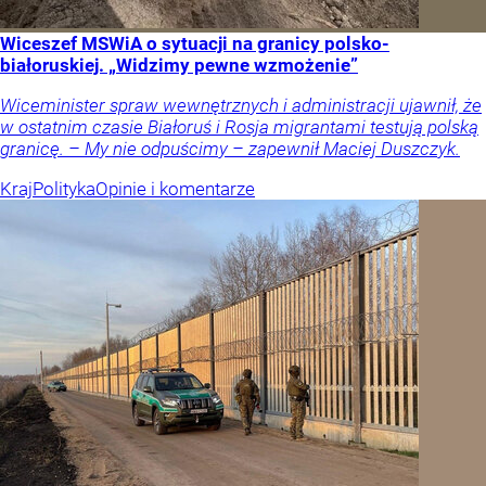
Wiceszef MSWiA o sytuacji na granicy polsko-
białoruskiej. „Widzimy pewne wzmożenie”
Wiceminister spraw wewnętrznych i administracji ujawnił, że
w ostatnim czasie Białoruś i Rosja migrantami testują polską
granicę. – My nie odpuścimy – zapewnił Maciej Duszczyk.
Kraj
Polityka
Opinie i komentarze