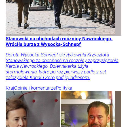
Stanowski na obchodach rocznicy Nawrockiego.
Wróciła burza z Wysocką-Schnepf
Dorota Wysocka-Schnepf skrytykowała Krzysztofa
Stanowskiego za obecność na rocznicy zaprzysiężenia
Karola Nawrockiego. Dziennikarka użyła
sformułowania, które po raz pierwszy padło z ust
założyciela Kanału Zero pod jej adresem.
Kraj
Opinie i komentarze
Polityka