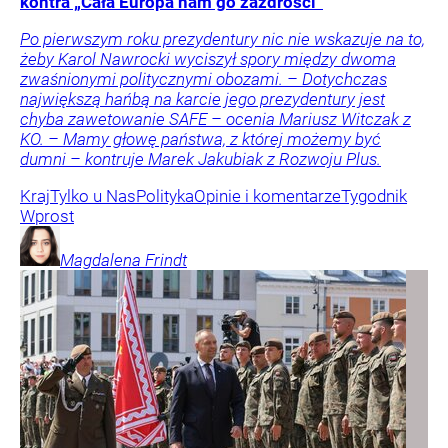
kontra „Cała Europa nam go zazdrości”
Po pierwszym roku prezydentury nic nie wskazuje na to,
żeby Karol Nawrocki wyciszył spory między dwoma
zwaśnionymi politycznymi obozami. – Dotychczas
największą hańbą na karcie jego prezydentury jest
chyba zawetowanie SAFE – ocenia Mariusz Witczak z
KO. – Mamy głowę państwa, z której możemy być
dumni – kontruje Marek Jakubiak z Rozwoju Plus.
Kraj
Tylko u Nas
Polityka
Opinie i komentarze
Tygodnik
Wprost
Magdalena
Frindt