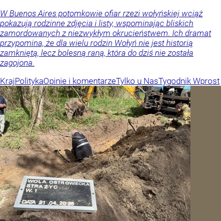
W Buenos Aires potomkowie ofiar rzezi wołyńskiej wciąż
pokazują rodzinne zdjęcia i listy, wspominając bliskich
zamordowanych z niezwykłym okrucieństwem. Ich dramat
przypomina, że dla wielu rodzin Wołyń nie jest historią
zamkniętą, lecz bolesną raną, która do dziś nie została
zagojona.
Kraj
Polityka
Opinie i komentarze
Tylko u Nas
Tygodnik Wprost