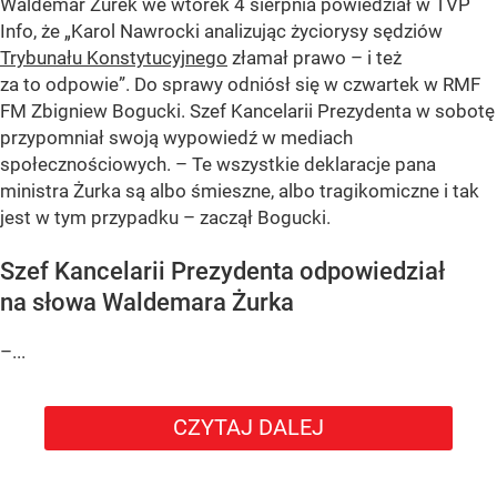
Waldemar Żurek we wtorek 4 sierpnia powiedział w TVP
Info, że „Karol Nawrocki analizując życiorysy sędziów
Trybunału Konstytucyjnego
złamał prawo – i też
za to odpowie”. Do sprawy odniósł się w czwartek w RMF
FM Zbigniew Bogucki. Szef Kancelarii Prezydenta w sobotę
przypomniał swoją wypowiedź w mediach
społecznościowych. – Te wszystkie deklaracje pana
ministra Żurka są albo śmieszne, albo tragikomiczne i tak
jest w tym przypadku – zaczął Bogucki.
Szef Kancelarii Prezydenta odpowiedział
na słowa Waldemara Żurka
–...
CZYTAJ DALEJ