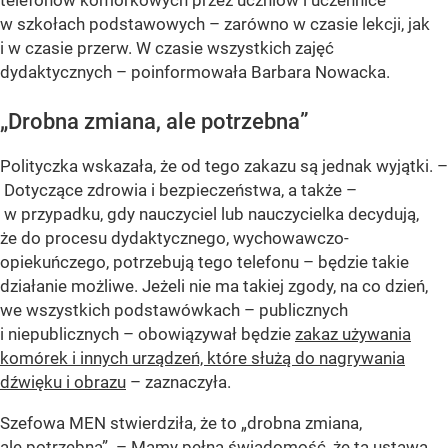
telefonów komórkowych przez uczniów i uczennice
w szkołach podstawowych – zarówno w czasie lekcji, jak
i w czasie przerw. W czasie wszystkich zajęć
dydaktycznych – poinformowała Barbara Nowacka.
„Drobna zmiana, ale potrzebna”
Polityczka wskazała, że od tego zakazu są jednak wyjątki. –
Dotyczące zdrowia i bezpieczeństwa, a także –
w przypadku, gdy nauczyciel lub nauczycielka decydują,
że do procesu dydaktycznego, wychowawczo-
opiekuńczego, potrzebują tego telefonu – będzie takie
działanie możliwe. Jeżeli nie ma takiej zgody, na co dzień,
we wszystkich podstawówkach – publicznych
i niepublicznych – obowiązywał będzie
zakaz używania
komórek i innych urządzeń, które służą do nagrywania
dźwięku i obrazu
– zaznaczyła.
Szefowa MEN stwierdziła, że to „drobna zmiana,
ale potrzebna”. – Mamy pełną świadomość, że ta ustawa