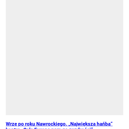
Wrze po roku Nawrockiego. „Największa hańba”