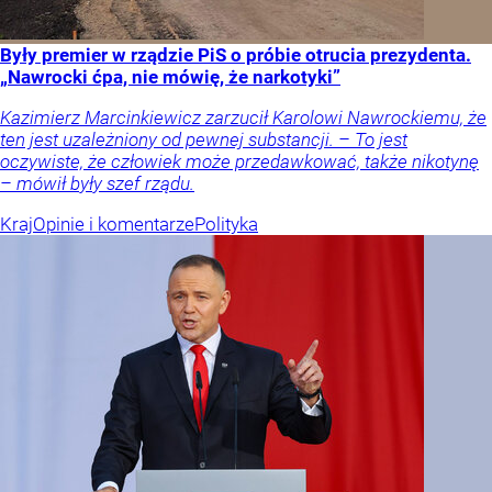
Były premier w rządzie PiS o próbie otrucia prezydenta.
„Nawrocki ćpa, nie mówię, że narkotyki”
Kazimierz Marcinkiewicz zarzucił Karolowi Nawrockiemu, że
ten jest uzależniony od pewnej substancji. – To jest
oczywiste, że człowiek może przedawkować, także nikotynę
– mówił były szef rządu.
Kraj
Opinie i komentarze
Polityka