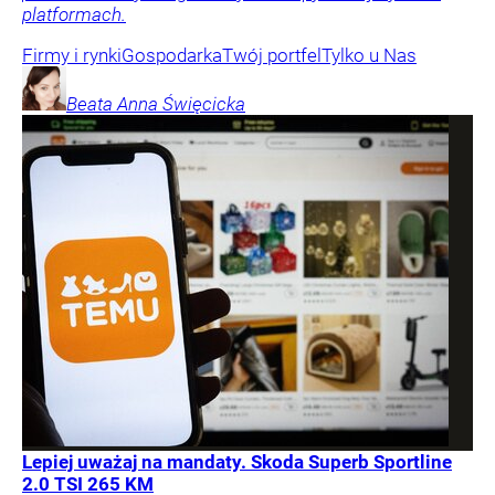
platformach.
Firmy i rynki
Gospodarka
Twój portfel
Tylko u Nas
Beata Anna
Święcicka
Lepiej uważaj na mandaty. Skoda Superb Sportline
2.0 TSI 265 KM