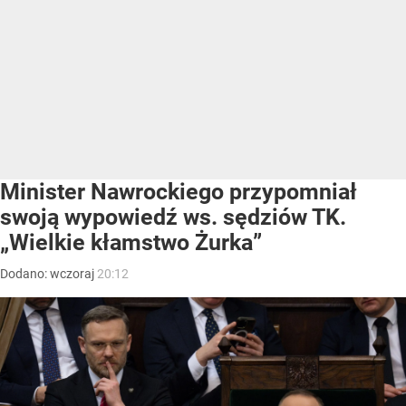
Minister Nawrockiego przypomniał
swoją wypowiedź ws. sędziów TK.
„Wielkie kłamstwo Żurka”
Dodano:
wczoraj
20:12