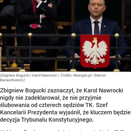
Zbigniew Bogucki i Karol Nawrocki
/ Źródło:
Newspix.pl
/
Marcin
Banaszkiewicz
Zbigniew Bogucki zaznaczył, że Karol Nawrocki
nigdy nie zadeklarował, że nie przyjmie
ślubowania od czterech sędziów TK. Szef
Kancelarii Prezydenta wyjaśnił, że kluczem będzie
decyzja Trybunału Konstytucyjnego.