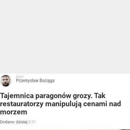
Autor:
Przemysław Bociąga
Tajemnica paragonów grozy. Tak
restauratorzy manipulują cenami nad
morzem
Dodano:
dzisiaj
5:31