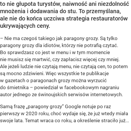
to nie głupota turystów, naiwność ani niezdolność
mnożenia i dodawania do stu. To przemyślana,
ale nie do końca uczciwa strategia restauratorów
ukrywających ceny.
– Nie ma czegoś takiego jak paragony grozy. Są tylko
paragony grozy dla idiotów, którzy nie potrafią czytać.
Bo sprawdzasz co jest w menu i w tym momencie
nie musisz się martwić, czy zapłacisz więcej czy mniej.
Ale jeżeli ludzie nie czytają menu, nie czytają cen, to potem
są mocno zdziwieni. Więc wszystkie te publikacje
w gazetach o paragonach grozy można wyrzucić
do śmietnika – powiedział w facebookowym nagraniu
autor jednego ze świnoujskich serwisów internetowych.
Samą frazę „paragony grozy” Google notuje po raz
pierwszy w 2020 roku, choć wydaje się, że już wtedy miała
swoje lata. Temat wraca co roku, a określenie straciło już...