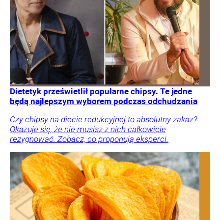
Dietetyk prześwietlił popularne chipsy. Te jedne
będą najlepszym wyborem podczas odchudzania
Czy chipsy na diecie redukcyjnej to absolutny zakaz?
Okazuje się, że nie musisz z nich całkowicie
rezygnować. Zobacz, co proponują eksperci.