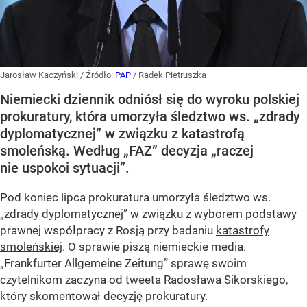
Jarosław Kaczyński
/ Źródło:
PAP
/
Radek Pietruszka
Niemiecki dziennik odniósł się do wyroku polskiej
prokuratury, która umorzyła śledztwo ws. „zdrady
dyplomatycznej” w związku z katastrofą
smoleńską. Według „FAZ” decyzja „raczej
nie uspokoi sytuacji”.
Pod koniec lipca prokuratura umorzyła śledztwo ws.
„zdrady dyplomatycznej” w związku z wyborem podstawy
prawnej współpracy z Rosją przy badaniu
katastrofy
smoleńskiej
. O sprawie piszą niemieckie media.
„Frankfurter Allgemeine Zeitung” sprawę swoim
czytelnikom zaczyna od tweeta Radosława Sikorskiego,
który skomentował decyzję prokuratury.