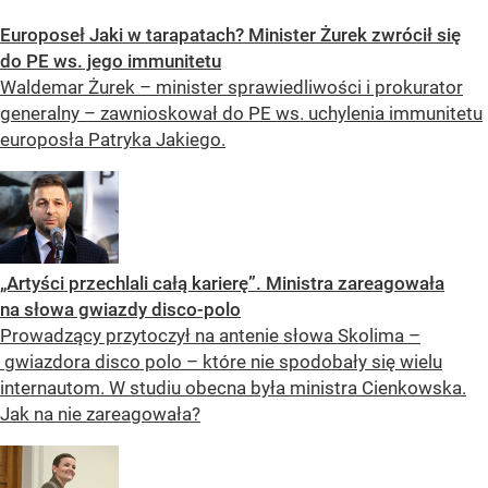
Europoseł Jaki w tarapatach? Minister Żurek zwrócił się
do PE ws. jego immunitetu
Waldemar Żurek – minister sprawiedliwości i prokurator
generalny – zawnioskował do PE ws. uchylenia immunitetu
europosła Patryka Jakiego.
„Artyści przechlali całą karierę”. Ministra zareagowała
na słowa gwiazdy disco-polo
Prowadzący przytoczył na antenie słowa Skolima –
gwiazdora disco polo – które nie spodobały się wielu
internautom. W studiu obecna była ministra Cienkowska.
Jak na nie zareagowała?