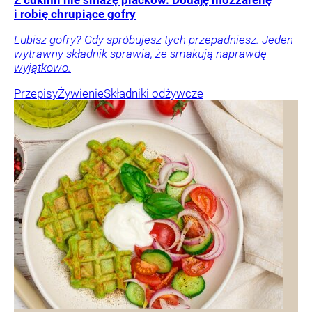
i robię chrupiące gofry
Lubisz gofry? Gdy spróbujesz tych przepadniesz. Jeden
wytrawny składnik sprawia, że smakują naprawdę
wyjątkowo.
Przepisy
Żywienie
Składniki odżywcze