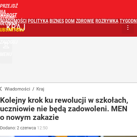
PRZEJDŹ
NA
WPROST
STRONĘ
WIADOMOŚCI
POLITYKA
BIZNES
DOM
ZDROWIE
ROZRYWKA
TYGODN
GŁÓWNĄ
KRAJ
UBSKRYBUJ
ZALOGUJ
MENU
Wiadomości
/
Kraj
Kolejny krok ku rewolucji w szkołach,
uczniowie nie będą zadowoleni. MEN
o nowym zakazie
Dodano:
2
czerwca
12:50