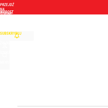
PRZEJDŹ
Udostępnij
0
Skomentuj
NA
WPROST
STRONĘ
GŁÓWNĄ
WIADOMOŚCI
POLITYKA
BIZNES
DOM
ZDROWIE
ROZRYWKA
TYGOD
SUBSKRYBUJ
ZALOGUJ
SZUKAJ
MENU