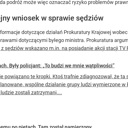
 Każda podróż może więc oznaczać ryzyko problemów praw
ejny wniosek w sprawie sędziów
nformacje dotyczące działań Prokuratury Krajowej wobec
awami dotyczącymi byłego ministra. Prokuratura argumen
z sędziów wskazano m.in. na posiadanie akcji stacji TV 
h. Były policjant: „To budzi we mnie wątpliwości”
e powiązano te kropki. Ktoś trafnie zdiagnozował, że ta s
planowane, wspólne działanie grupy ludzi wymierzone w k
ludzie zostali zatrzymani,...
emu po piętach. Tam został namierzony