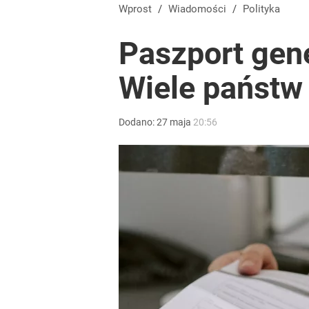
Wprost
/
Wiadomości
/
Polityka
Paszport gene
Wiele państw
Dodano:
27
maja
20:56