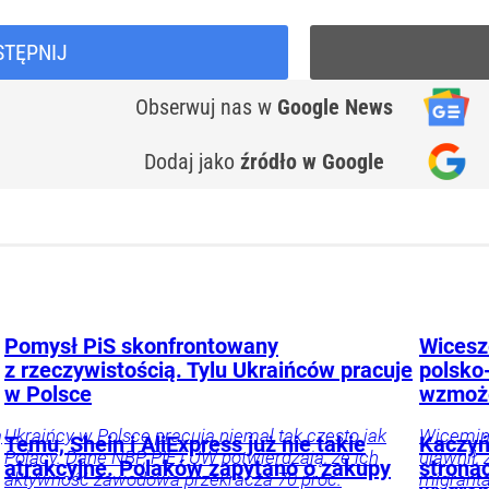
STĘPNIJ
Obserwuj nas
w
Google News
Dodaj jako
źródło w Google
Pomysł PiS skonfrontowany
Wicesz
z rzeczywistością. Tylu Ukraińców pracuje
polsko
w Polsce
wzmoż
ą
Ukraińcy w Polsce pracują niemal tak często jak
Wicemini
Temu, Shein i AliExpress już nie takie
Kaczyń
Polacy. Dane NBP, PIE i UW potwierdzają, że ich
ujawnił,
atrakcyjne. Polaków zapytano o zakupy
strona
aktywność zawodowa przekracza 70 proc.
migranta