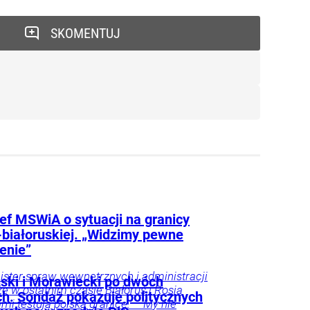
SKOMENTUJ
ef MSWiA o sytuacji na granicy
-białoruskiej. „Widzimy pewne
enie”
ster spraw wewnętrznych i administracji
ski i Morawiecki po dwóch
 że w ostatnim czasie Białoruś i Rosja
ch. Sondaż pokazuje politycznych
mi testują polską granicę. – My nie