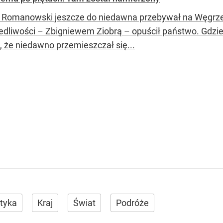
 Romanowski jeszcze do niedawna przebywał na Węgrzec
edliwości – Zbigniewem Ziobrą – opuścił państwo. Gdzie 
, że niedawno przemieszczał się...
ityka
Kraj
Świat
Podróże