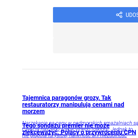
UDO
Tajemnica paragonów grozy. Tak
restauratorzy manipulują cenami nad
morzem
Narzekanie na ceny w nadmorskich smażalniach s
Tego sondażu premier nie może
częścią naszego wakacyjnego folkloru. Jednak to
zlekceważyć. Polacy o przywróceniu CPN
nie głupota turystów, naiwność ani niezdolność