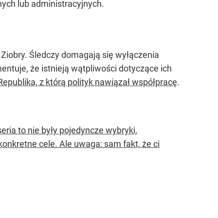
nych lub administracyjnych.
 Ziobry. Śledczy domagają się wyłączenia
tuje, że istnieją wątpliwości dotyczące ich
Republika, z którą polityk nawiązał współpracę
.
eria to nie były pojedyncze wybryki,
onkretne cele. Ale uwaga: sam fakt, że ci