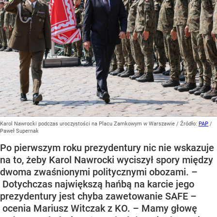
Karol Nawrocki podczas uroczystości na Placu Zamkowym w Warszawie
/ Źródło:
PAP
/
Paweł Supernak
Po pierwszym roku prezydentury nic nie wskazuje
na to, żeby Karol Nawrocki wyciszył spory między
dwoma zwaśnionymi politycznymi obozami. –
Dotychczas największą hańbą na karcie jego
prezydentury jest chyba zawetowanie SAFE –
ocenia Mariusz Witczak z KO. – Mamy głowę