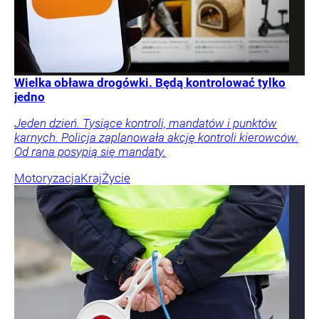
Wielka obława drogówki. Będą kontrolować tylko
jedno
Jeden dzień. Tysiące kontroli, mandatów i punktów
karnych. Policja zaplanowała akcję kontroli kierowców.
Od rana posypią się mandaty.
Motoryzacja
Kraj
Życie