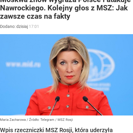
Nawrockiego. Kolejny głos z MSZ: Jak
zawsze czas na fakty
Dodano:
dzisiaj
17:01
Maria Zacharowa
/ Źródło:
Telegram
/
MSZ Rosji
Wpis rzeczniczki MSZ Rosji, która uderzyła