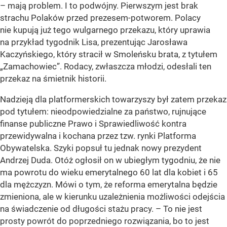
– mają problem. I to podwójny. Pierwszym jest brak
strachu Polaków przed prezesem-potworem. Polacy
nie kupują już tego wulgarnego przekazu, który uprawia
na przykład tygodnik Lisa, prezentując Jarosława
Kaczyńskiego, który stracił w Smoleńsku brata, z tytułem
„Zamachowiec”. Rodacy, zwłaszcza młodzi, odesłali ten
przekaz na śmietnik historii.
Nadzieją dla platformerskich towarzyszy był zatem przekaz
pod tytułem: nieodpowiedzialne za państwo, rujnujące
finanse publiczne Prawo i Sprawiedliwość kontra
przewidywalna i kochana przez tzw. rynki Platforma
Obywatelska. Szyki popsuł tu jednak nowy prezydent
Andrzej Duda. Otóż ogłosił on w ubiegłym tygodniu, że nie
ma powrotu do wieku emerytalnego 60 lat dla kobiet i 65
dla mężczyzn. Mówi o tym, że reforma emerytalna będzie
zmieniona, ale w kierunku uzależnienia możliwości odejścia
na świadczenie od długości stażu pracy. – To nie jest
prosty powrót do poprzedniego rozwiązania, bo to jest