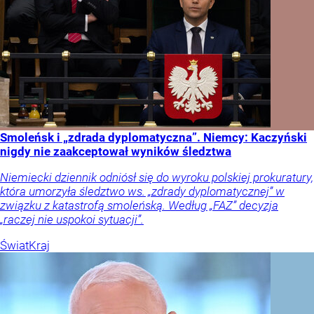
Smoleńsk i „zdrada dyplomatyczna”. Niemcy: Kaczyński
nigdy nie zaakceptował wyników śledztwa
Niemiecki dziennik odniósł się do wyroku polskiej prokuratury,
która umorzyła śledztwo ws. „zdrady dyplomatycznej” w
związku z katastrofą smoleńską. Według „FAZ” decyzja
„raczej nie uspokoi sytuacji”.
Świat
Kraj