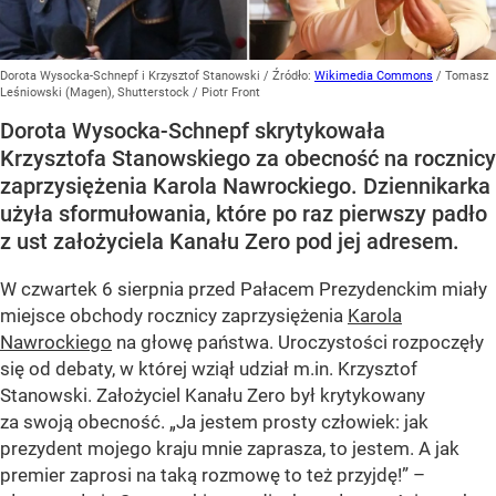
Dorota Wysocka-Schnepf i Krzysztof Stanowski
/ Źródło:
Wikimedia Commons
/
Tomasz
Leśniowski (Magen), Shutterstock / Piotr Front
Dorota Wysocka-Schnepf skrytykowała
Krzysztofa Stanowskiego za obecność na rocznicy
zaprzysiężenia Karola Nawrockiego. Dziennikarka
użyła sformułowania, które po raz pierwszy padło
z ust założyciela Kanału Zero pod jej adresem.
W czwartek 6 sierpnia przed Pałacem Prezydenckim miały
miejsce obchody rocznicy zaprzysiężenia
Karola
Nawrockiego
na głowę państwa. Uroczystości rozpoczęły
się od debaty, w której wziął udział m.in. Krzysztof
Stanowski. Założyciel Kanału Zero był krytykowany
za swoją obecność. „Ja jestem prosty człowiek: jak
prezydent mojego kraju mnie zaprasza, to jestem. A jak
premier zaprosi na taką rozmowę to też przyjdę!” –