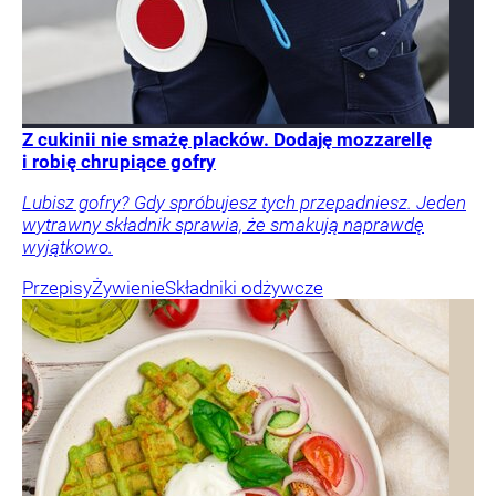
Z cukinii nie smażę placków. Dodaję mozzarellę
i robię chrupiące gofry
Lubisz gofry? Gdy spróbujesz tych przepadniesz. Jeden
wytrawny składnik sprawia, że smakują naprawdę
wyjątkowo.
Przepisy
Żywienie
Składniki odżywcze