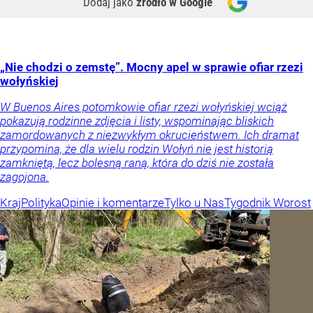
Dodaj jako
źródło w Google
„Nie chodzi o zemstę”. Mocny apel w sprawie ofiar rzezi
wołyńskiej
W Buenos Aires potomkowie ofiar rzezi wołyńskiej wciąż
pokazują rodzinne zdjęcia i listy, wspominając bliskich
zamordowanych z niezwykłym okrucieństwem. Ich dramat
przypomina, że dla wielu rodzin Wołyń nie jest historią
zamkniętą, lecz bolesną raną, która do dziś nie została
zagojona.
Kraj
Polityka
Opinie i komentarze
Tylko u Nas
Tygodnik Wprost