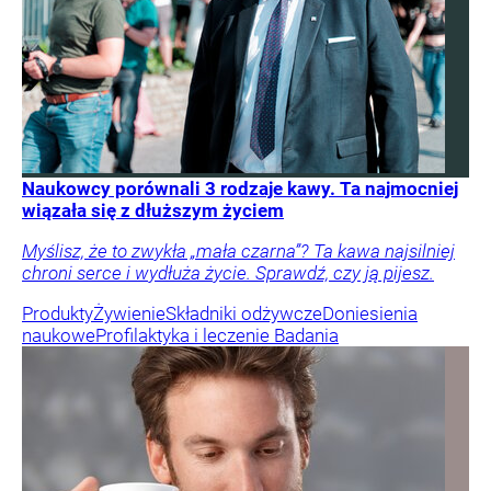
Naukowcy porównali 3 rodzaje kawy. Ta najmocniej
wiązała się z dłuższym życiem
Myślisz, że to zwykła „mała czarna”? Ta kawa najsilniej
chroni serce i wydłuża życie. Sprawdź, czy ją pijesz.
Produkty
Żywienie
Składniki odżywcze
Doniesienia
naukowe
Profilaktyka i leczenie
Badania