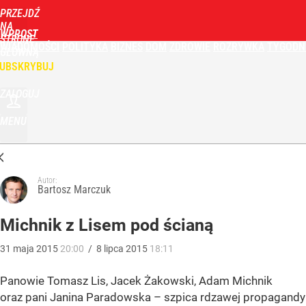
PRZEJDŹ
NA
WPROST
STRONĘ
WIADOMOŚCI
POLITYKA
BIZNES
DOM
ZDROWIE
ROZRYWKA
TYGODN
GŁÓWNĄ
UBSKRYBUJ
ZALOGUJ
MENU
Autor:
Bartosz Marczuk
Michnik z Lisem pod ścianą
31
maja
2015
20:00
/
8
lipca
2015
18:11
Panowie Tomasz Lis, Jacek Żakowski, Adam Michnik
oraz pani Janina Paradowska – szpica rdzawej propagandy