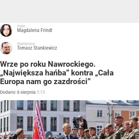
Autor:
Magdalena Frindt
Współpraca:
Tomasz Stankiewicz
Wrze po roku Nawrockiego.
„Największa hańba” kontra „Cała
Europa nam go zazdrości”
Dodano:
6
sierpnia
5:15