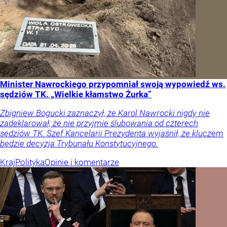
Minister Nawrockiego przypomniał swoją wypowiedź ws.
sędziów TK. „Wielkie kłamstwo Żurka”
Zbigniew Bogucki zaznaczył, że Karol Nawrocki nigdy nie
zadeklarował, że nie przyjmie ślubowania od czterech
sędziów TK. Szef Kancelarii Prezydenta wyjaśnił, że kluczem
będzie decyzja Trybunału Konstytucyjnego.
Kraj
Polityka
Opinie i komentarze