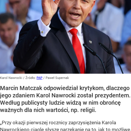
Karol Nawrocki
/ Źródło:
PAP
/
Paweł Supernak
Marcin Matczak odpowiedział krytykom, dlaczego
jego zdaniem Karol Nawrocki został prezydentem.
Według publicysty ludzie widzą w nim obrońcę
ważnych dla nich wartości, np. religii.
„Przy okazji pierwszej rocznicy zaprzysiężenia Karola
Nawrockiego ciągle słyszę narzekanie na to, jak to możliwe,