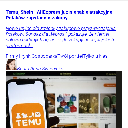
Temu, Shein i AliExpress już nie takie atrakcyjne.
Polaków zapytano o zakupy
Nowe unijne cła zmieniły zakupowe przyzwyczajenia
Polaków. Sondaż dla „Wprost” pokazuje, że niemal
połowa badanych ograniczyła zakupy na azjatyckich
platformach.
Firmy i rynki
Gospodarka
Twój portfel
Tylko u Nas
Beata Anna
Święcicka