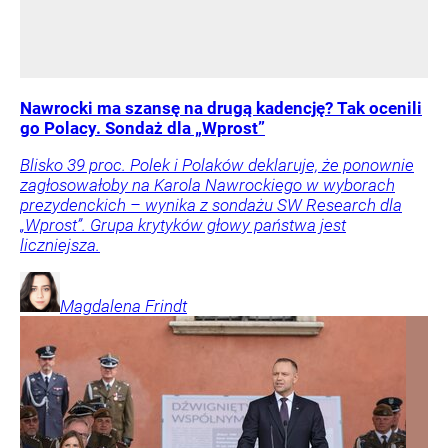
Nawrocki ma szansę na drugą kadencję? Tak ocenili
go Polacy. Sondaż dla „Wprost”
Blisko 39 proc. Polek i Polaków deklaruje, że ponownie
zagłosowałoby na Karola Nawrockiego w wyborach
prezydenckich – wynika z sondażu SW Research dla
„Wprost”. Grupa krytyków głowy państwa jest
liczniejsza.
Magdalena
Frindt