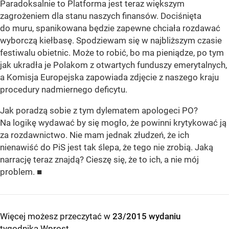
Paradoksalnie to Platforma jest teraz większym
zagrożeniem dla stanu naszych finansów. Dociśnięta
do muru, spanikowana będzie zapewne chciała rozdawać
wyborczą kiełbasę. Spodziewam się w najbliższym czasie
festiwalu obietnic. Może to robić, bo ma pieniądze, po tym
jak ukradła je Polakom z otwartych funduszy emerytalnych,
a Komisja Europejska zapowiada zdjęcie z naszego kraju
procedury nadmiernego deficytu.
Jak poradzą sobie z tym dylematem apologeci PO?
Na logikę wydawać by się mogło, że powinni krytykować ją
za rozdawnictwo. Nie mam jednak złudzeń, że ich
nienawiść do PiS jest tak ślepa, że tego nie zrobią. Jaką
narrację teraz znajdą? Cieszę się, że to ich, a nie mój
problem. ■
Więcej możesz przeczytać w
23/2015 wydaniu
tygodnika Wprost
.