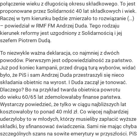
połączenie wieku z długością okresu składkowego. To jest
proponowane przez Solidarność 40 lat składkowych i wiek.
Raczej w tym kierunku będzie zmierzało to rozwiązanie (…)
– powiedział w RMF FM Andrzej Duda. Tego rodzaju
kierunek reformy jest uzgodniony z Solidarnością i jej
szefem Piotrem Dudą.
To niezwykle ważna deklaracja, co najmniej z dwóch
powodów. Pierwszym jest odpowiedzialność za państwo.
Już pod koniec kampanii, przed drugą turą wyborów, widać
było, że PiS i sam Andrzej Duda przestraszyli się nieco
składania obietnic na wyrost. I Duda zaczął je tonować.
Dlaczego? Bo na przykład twarda obietnica powrotu
do wieku 60/65 lat zdemolowałaby finanse państwa.
Wystarczy powiedzieć, że tylko w ciągu najbliższych lat
kosztowałoby to ponad 40 mld zł. Co więcej najbardziej
uderzyłoby to w młodych, którzy musieliby zapłacić wyższe
składki, by sfinansować świadczenia. Sami nie mając chyba
szczególnych szans na sowite emerytury w przyszłości. PiS