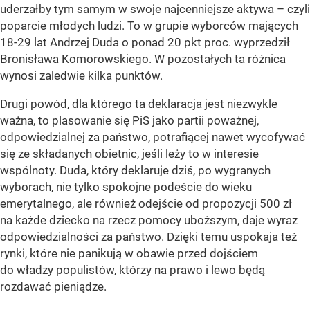
uderzałby tym samym w swoje najcenniejsze aktywa – czyli
poparcie młodych ludzi. To w grupie wyborców mających
18-29 lat Andrzej Duda o ponad 20 pkt proc. wyprzedził
Bronisława Komorowskiego. W pozostałych ta różnica
wynosi zaledwie kilka punktów.
Drugi powód, dla którego ta deklaracja jest niezwykle
ważna, to plasowanie się PiS jako partii poważnej,
odpowiedzialnej za państwo, potrafiącej nawet wycofywać
się ze składanych obietnic, jeśli leży to w interesie
wspólnoty. Duda, który deklaruje dziś, po wygranych
wyborach, nie tylko spokojne podeście do wieku
emerytalnego, ale również odejście od propozycji 500 zł
na każde dziecko na rzecz pomocy uboższym, daje wyraz
odpowiedzialności za państwo. Dzięki temu uspokaja też
rynki, które nie panikują w obawie przed dojściem
do władzy populistów, którzy na prawo i lewo będą
rozdawać pieniądze.