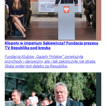
Kłopoty w imperium Sakiewicza? Fundacja prezesa
TV Republika pod kreską
Fundacja Klubów „Gazety Polskiej” zwiększyła
przychody i darowizny, ale i tak zakończyła rok stratą.
Skala wpłat jest daleko za Republiką.