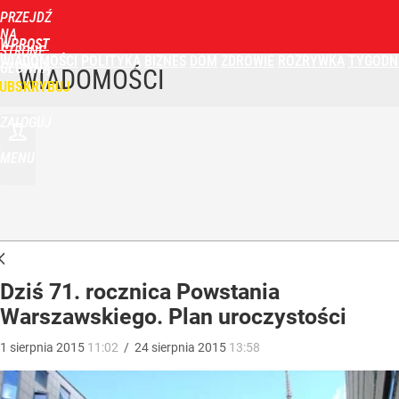
PRZEJDŹ
NA
WPROST
STRONĘ
WIADOMOŚCI
POLITYKA
BIZNES
DOM
ZDROWIE
ROZRYWKA
TYGODN
GŁÓWNĄ
WIADOMOŚCI
UBSKRYBUJ
ZALOGUJ
MENU
Dziś 71. rocznica Powstania
Warszawskiego. Plan uroczystości
1
sierpnia
2015
11:02
/
24
sierpnia
2015
13:58