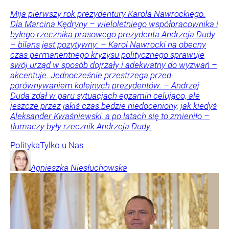
Mija pierwszy rok prezydentury Karola Nawrockiego.
Dla Marcina Kędryny – wieloletniego współpracownika i
byłego rzecznika prasowego prezydenta Andrzeja Dudy
– bilans jest pozytywny: – Karol Nawrocki na obecny
czas permanentnego kryzysu politycznego sprawuje
swój urząd w sposób dojrzały i adekwatny do wyzwań –
akcentuje. Jednocześnie przestrzega przed
porównywaniem kolejnych prezydentów. – Andrzej
Duda zdał w paru sytuacjach egzamin celująco, ale
jeszcze przez jakiś czas będzie niedoceniony, jak kiedyś
Aleksander Kwaśniewski, a po latach się to zmieniło –
tłumaczy były rzecznik Andrzeja Dudy.
Polityka
Tylko u Nas
Agnieszka
Niesłuchowska