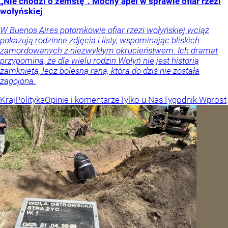
„Nie chodzi o zemstę”. Mocny apel w sprawie ofiar rzezi
wołyńskiej
W Buenos Aires potomkowie ofiar rzezi wołyńskiej wciąż
pokazują rodzinne zdjęcia i listy, wspominając bliskich
zamordowanych z niezwykłym okrucieństwem. Ich dramat
przypomina, że dla wielu rodzin Wołyń nie jest historią
zamkniętą, lecz bolesną raną, która do dziś nie została
zagojona.
Kraj
Polityka
Opinie i komentarze
Tylko u Nas
Tygodnik Wprost