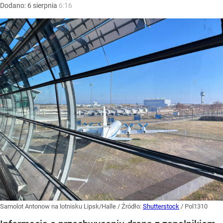
Dodano:
6
sierpnia
6:16
Samolot Antonow na lotnisku Lipsk/Halle
/ Źródło:
Shutterstock
/
Pol1310