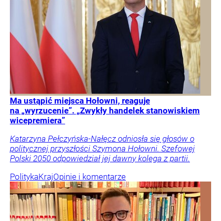
Ma ustąpić miejsca Hołowni, reaguje
na „wyrzucenie”. „Zwykły handelek stanowiskiem
wicepremiera”
Katarzyna Pełczyńska-Nałęcz odniosła się głosów o
politycznej przyszłości Szymona Hołowni. Szefowej
Polski 2050 odpowiedział jej dawny kolega z partii.
Polityka
Kraj
Opinie i komentarze