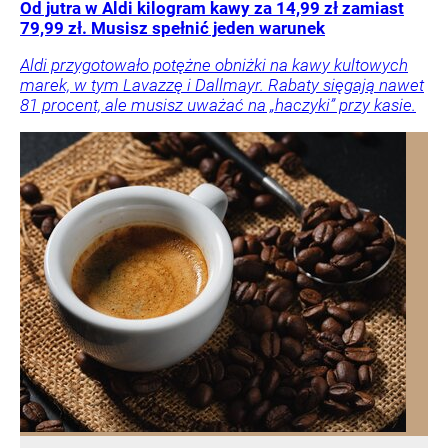
Od jutra w Aldi kilogram kawy za 14,99 zł zamiast
79,99 zł. Musisz spełnić jeden warunek
Aldi przygotowało potężne obniżki na kawy kultowych
marek, w tym Lavazzę i Dallmayr. Rabaty sięgają nawet
81 procent, ale musisz uważać na „haczyki” przy kasie.