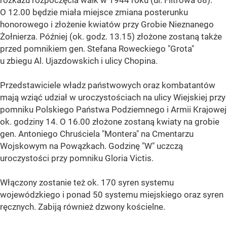
rozkazu rozpoczęcia walk w 1944 roku (ul. Filtrowa 68).
O 12.00 będzie miała miejsce zmiana posterunku
honorowego i złożenie kwiatów przy Grobie Nieznanego
Żołnierza. Później (ok. godz. 13.15) złożone zostaną także
przed pomnikiem gen. Stefana Roweckiego "Grota"
u zbiegu Al. Ujazdowskich i ulicy Chopina.
Przedstawiciele władz państwowych oraz kombatantów
mają wziąć udział w uroczystościach na ulicy Wiejskiej przy
pomniku Polskiego Państwa Podziemnego i Armii Krajowej
ok. godziny 14. O 16.00 złożone zostaną kwiaty na grobie
gen. Antoniego Chruściela "Montera" na Cmentarzu
Wojskowym na Powązkach. Godzinę "W" uczczą
uroczystości przy pomniku Gloria Victis.
Włączony zostanie też ok. 170 syren systemu
wojewódzkiego i ponad 50 systemu miejskiego oraz syren
ręcznych. Zabiją również dzwony kościelne.