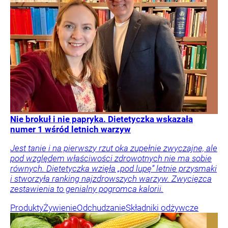
Nie brokuł i nie papryka. Dietetyczka wskazała
numer 1 wśród letnich warzyw
Jest tanie i na pierwszy rzut oka zupełnie zwyczajne, ale
pod względem właściwości zdrowotnych nie ma sobie
równych. Dietetyczka wzięła „pod lupę” letnie przysmaki
i stworzyła ranking najzdrowszych warzyw. Zwycięzca
zestawienia to genialny pogromca kalorii.
Produkty
Żywienie
Odchudzanie
Składniki odżywcze