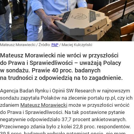
Mateusz Morawiecki
/ Źródło:
PAP
/
Maciej Kulczyński
Mateusz Morawiecki nie wróci w przyszłości
do Prawa i Sprawiedliwości – uważają Polacy
w sondażu. Prawie 40 proc. badanych
na trudności z odpowiedzią na to zagadnienie.
Agencja Badań Rynku i Opinii SW Research w najnowszym
sondażu zapytała Polaków na zlecenie portalu rp.pl, czy ich
zdaniem
Mateusz Morawiecki
może w przyszłości wrócić
do Prawa i Sprawiedliwości. Na tak postawione pytanie
negatywnie odpowiedziało 37,7 procent ankietowanych.
Przeciwnego zdania było z kolei 22,8 proc. respondentów.
39,5 proc. badanych wybrało natomiast opcję „nie mam