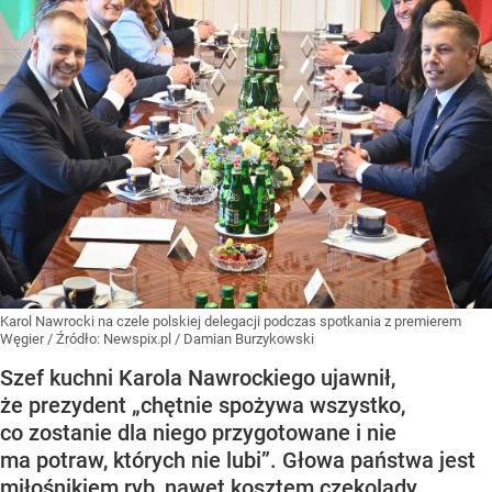
Karol Nawrocki na czele polskiej delegacji podczas spotkania z premierem
Węgier
/ Źródło:
Newspix.pl
/
Damian Burzykowski
Szef kuchni Karola Nawrockiego ujawnił,
że prezydent „chętnie spożywa wszystko,
co zostanie dla niego przygotowane i nie
ma potraw, których nie lubi”. Głowa państwa jest
miłośnikiem ryb, nawet kosztem czekolady.