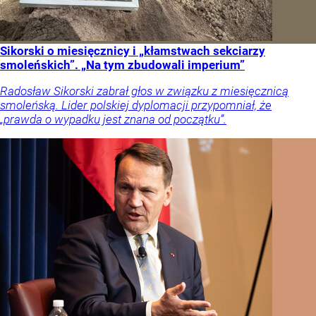
Sikorski o miesięcznicy i „kłamstwach sekciarzy
smoleńskich”. „Na tym zbudowali imperium”
Radosław Sikorski zabrał głos w związku z miesięcznicą
smoleńską. Lider polskiej dyplomacji przypomniał, że
„prawda o wypadku jest znana od początku”.