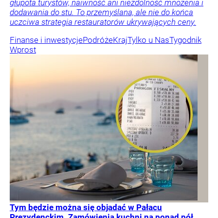
głupota turystów, naiwność ani niezdolność mnożenia i
dodawania do stu. To przemyślana, ale nie do końca
uczciwa strategia restauratorów ukrywających ceny.
Finanse i inwestycje
Podróże
Kraj
Tylko u Nas
Tygodnik
Wprost
Tym będzie można się objadać w Pałacu
Prezydenckim. Zamówienia kuchni na ponad pół