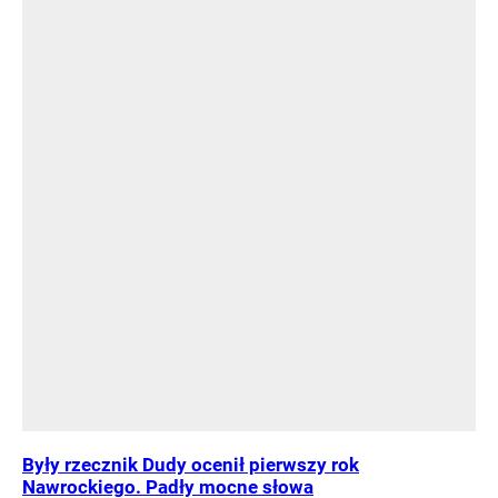
Były rzecznik Dudy ocenił pierwszy rok
Nawrockiego. Padły mocne słowa