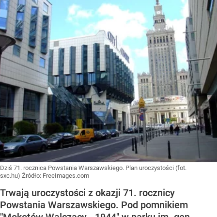
Dziś 71. rocznica Powstania Warszawskiego. Plan uroczystości (fot.
sxc.hu)
Źródło:
FreeImages.com
Trwają uroczystości z okazji 71. rocznicy
Powstania Warszawskiego. Pod pomnikiem