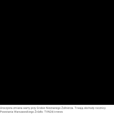
Uroczysta zmiana warty przy Grobie Nieznanego Żołnierza. Trwają obchody rocznicy
Powstania Warszawskiego
Źródło:
TVN24/x-news