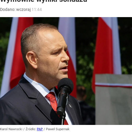
Dodano:
wczoraj
11:44
Karol Nawrocki
/ Źródło:
PAP
/
Paweł Supernak