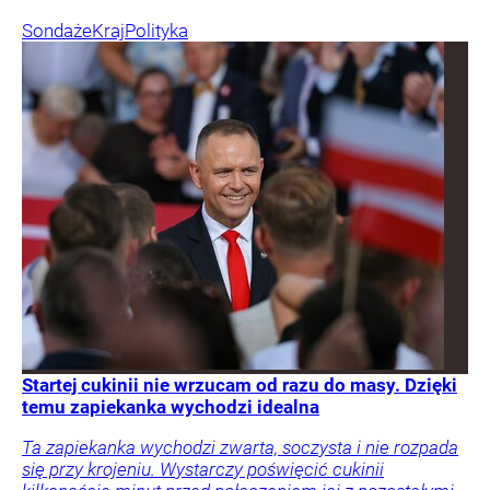
Sondaże
Kraj
Polityka
Startej cukinii nie wrzucam od razu do masy. Dzięki
temu zapiekanka wychodzi idealna
Ta zapiekanka wychodzi zwarta, soczysta i nie rozpada
się przy krojeniu. Wystarczy poświęcić cukinii