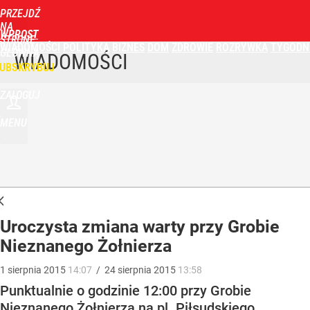
PRZEJDŹ
NA
WPROST
STRONĘ
WIADOMOŚCI
POLITYKA
BIZNES
DOM
ZDROWIE
ROZRYWKA
TYGODN
GŁÓWNĄ
WIADOMOŚCI
UBSKRYBUJ
ZALOGUJ
MENU
Uroczysta zmiana warty przy Grobie
Nieznanego Żołnierza
1
sierpnia
2015
14:07
/
24
sierpnia
2015
13:58
Punktualnie o godzinie 12:00 przy Grobie
Nieznanego Żołnierza na pl. Piłsudskiego