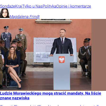
Sondaże
Kraj
Tylko u Nas
Polityka
Opinie i komentarze
Magdalena
Frindt
Ludzie Morawieckiego mogą stracić mandaty. Na liście
znane nazwiska