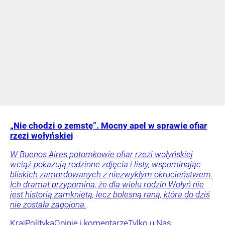
„Nie chodzi o zemstę”. Mocny apel w sprawie ofiar
rzezi wołyńskiej
W Buenos Aires potomkowie ofiar rzezi wołyńskiej
wciąż pokazują rodzinne zdjęcia i listy, wspominając
bliskich zamordowanych z niezwykłym okrucieństwem.
Ich dramat przypomina, że dla wielu rodzin Wołyń nie
jest historią zamkniętą, lecz bolesną raną, która do dziś
nie została zagojona.
Kraj
Polityka
Opinie i komentarze
Tylko u Nas