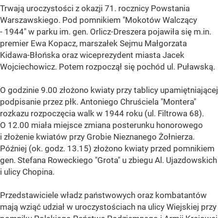
Trwają uroczystości z okazji 71. rocznicy Powstania
Warszawskiego. Pod pomnikiem "Mokotów Walczący
- 1944" w parku im. gen. Orlicz-Dreszera pojawiła się m.in.
premier Ewa Kopacz, marszałek Sejmu Małgorzata
Kidawa-Błońska oraz wiceprezydent miasta Jacek
Wojciechowicz. Potem rozpoczął się pochód ul. Puławską.
O godzinie 9.00 złożono kwiaty przy tablicy upamiętniającej
podpisanie przez płk. Antoniego Chruściela "Montera"
rozkazu rozpoczęcia walk w 1944 roku (ul. Filtrowa 68).
O 12.00 miała miejsce zmiana posterunku honorowego
i złożenie kwiatów przy Grobie Nieznanego Żołnierza.
Później (ok. godz. 13.15) złożono kwiaty przed pomnikiem
gen. Stefana Roweckiego "Grota" u zbiegu Al. Ujazdowskich
i ulicy Chopina.
Przedstawiciele władz państwowych oraz kombatantów
mają wziąć udział w uroczystościach na ulicy Wiejskiej przy