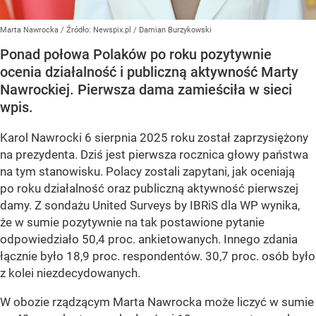
Marta Nawrocka
/ Źródło:
Newspix.pl
/
Damian Burzykowski
Ponad połowa Polaków po roku pozytywnie
ocenia działalność i publiczną aktywność Marty
Nawrockiej. Pierwsza dama zamieściła w sieci
wpis.
Karol Nawrocki 6 sierpnia 2025 roku został zaprzysiężony
na prezydenta. Dziś jest pierwsza rocznica głowy państwa
na tym stanowisku. Polacy zostali zapytani, jak oceniają
po roku działalność oraz publiczną aktywność pierwszej
damy. Z sondażu United Surveys by IBRiS dla WP wynika,
że w sumie pozytywnie na tak postawione pytanie
odpowiedziało 50,4 proc. ankietowanych. Innego zdania
łącznie było 18,9 proc. respondentów. 30,7 proc. osób było
z kolei niezdecydowanych.
W obozie rządzącym Marta Nawrocka może liczyć w sumie