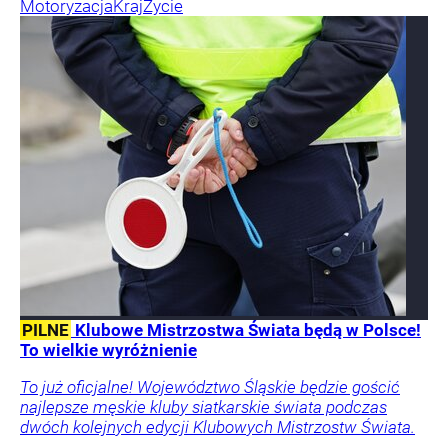
Motoryzacja
Kraj
Życie
PILNE
Klubowe Mistrzostwa Świata będą w Polsce!
To wielkie wyróżnienie
To już oficjalne! Województwo Śląskie będzie gościć
najlepsze męskie kluby siatkarskie świata podczas
dwóch kolejnych edycji Klubowych Mistrzostw Świata.