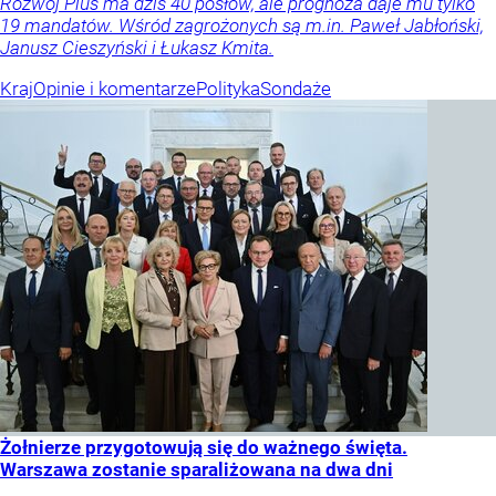
Rozwój Plus ma dziś 40 posłów, ale prognoza daje mu tylko
19 mandatów. Wśród zagrożonych są m.in. Paweł Jabłoński,
Janusz Cieszyński i Łukasz Kmita.
Kraj
Opinie i komentarze
Polityka
Sondaże
Żołnierze przygotowują się do ważnego święta.
Warszawa zostanie sparaliżowana na dwa dni