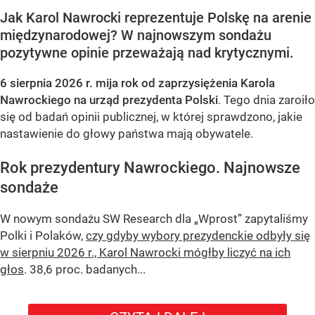
Jak Karol Nawrocki reprezentuje Polskę na arenie
międzynarodowej? W najnowszym sondażu
pozytywne opinie przeważają nad krytycznymi.
6 sierpnia 2026 r. mija rok od zaprzysiężenia Karola
Nawrockiego na urząd prezydenta Polski
. Tego dnia zaroiło
się od badań opinii publicznej, w której sprawdzono, jakie
nastawienie do głowy państwa mają obywatele.
Rok prezydentury Nawrockiego. Najnowsze
sondaże
W nowym sondażu
SW Research
dla „Wprost” zapytaliśmy
Polki i Polaków,
czy gdyby wybory prezydenckie odbyły się
w sierpniu 2026 r., Karol Nawrocki mógłby liczyć na ich
głos
. 38,6 proc. badanych...