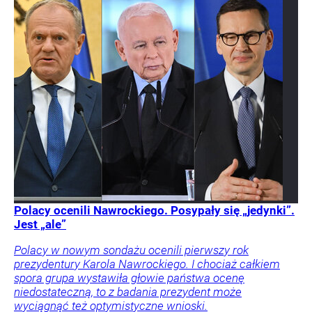
Polacy ocenili Nawrockiego. Posypały się „jedynki”.
Jest „ale”
Polacy w nowym sondażu ocenili pierwszy rok
prezydentury Karola Nawrockiego. I chociaż całkiem
spora grupa wystawiła głowie państwa ocenę
niedostateczną, to z badania prezydent może
wyciągnąć też optymistyczne wnioski.