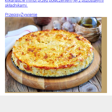
kilkanaście minut przed połączeniem jej z pozostałymi
składnikami.
Przepisy
Żywienie