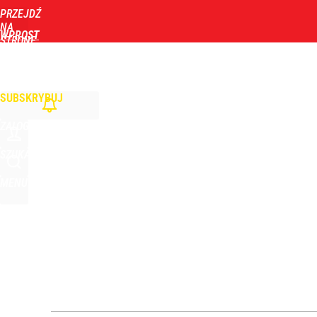
PRZEJDŹ
Udostępnij
24
Skomentuj
NA
WPROST
STRONĘ
GŁÓWNĄ
WIADOMOŚCI
POLITYKA
BIZNES
DOM
ZDROWIE
ROZRYWKA
TYGOD
„Nie chodzi o zemstę”. Mocny apel w sprawie ofiar 
SUBSKRYBUJ
dodaj
ZALOGUJ
To największa siła reprezentacji Polski. Reszta ś
SZUKAJ
MENU
dodaj
Atak na 15-latka Kamiennej Górze. Trwa obława z
dodaj