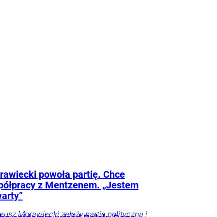
spodarka
Twój
otoryzacja
Tylko
awiecki powoła partię. Chce
półpracy z Mentzenem. „Jestem
arty”
eusz Morawiecki założy partię polityczną i