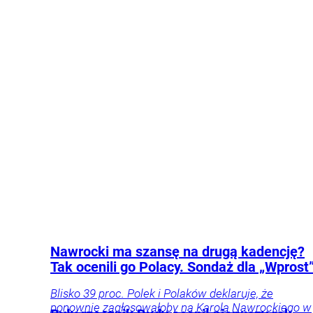
Wprost
osobą, która miała napaść na chłopca. Nie
wykluczono, że agresorów mogło być więcej.
Kraj
Życie
Nawrocki ma szansę na drugą kadencję?
Tak ocenili go Polacy. Sondaż dla „Wprost
Blisko 39 proc. Polek i Polaków deklaruje, że
ponownie zagłosowałoby na Karola Nawrockiego w