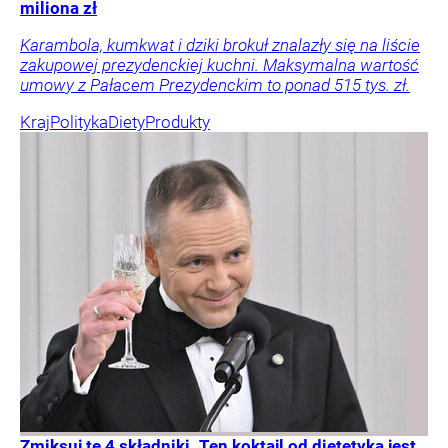
miliona zł
Karambola, kumkwat i dziki brokuł znalazły się na liście
zakupowej prezydenckiej kuchni. Maksymalna wartość
umowy z Pałacem Prezydenckim to ponad 515 tys. zł.
Kraj
Polityka
Diety
Produkty
Zmiksuj te 4 składniki. Ten koktajl od dietetyka jest