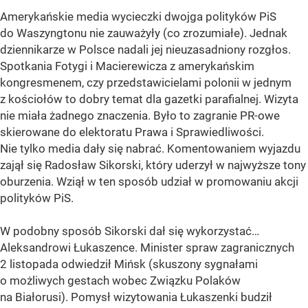
Amerykańskie media wycieczki dwojga polityków PiS
do Waszyngtonu nie zauważyły (co zrozumiałe). Jednak
dziennikarze w Polsce nadali jej nieuzasadniony rozgłos.
Spotkania Fotygi i Macierewicza z amerykańskim
kongresmenem, czy przedstawicielami polonii w jednym
z kościołów to dobry temat dla gazetki parafialnej. Wizyta
nie miała żadnego znaczenia. Było to zagranie PR-owe
skierowane do elektoratu Prawa i Sprawiedliwości.
Nie tylko media dały się nabrać. Komentowaniem wyjazdu
zajął się Radosław Sikorski, który uderzył w najwyższe tony
oburzenia. Wziął w ten sposób udział w promowaniu akcji
polityków PiS.
W podobny sposób Sikorski dał się wykorzystać…
Aleksandrowi Łukaszence. Minister spraw zagranicznych
2 listopada odwiedził Mińsk (skuszony sygnałami
o możliwych gestach wobec Związku Polaków
na Białorusi). Pomysł wizytowania Łukaszenki budził