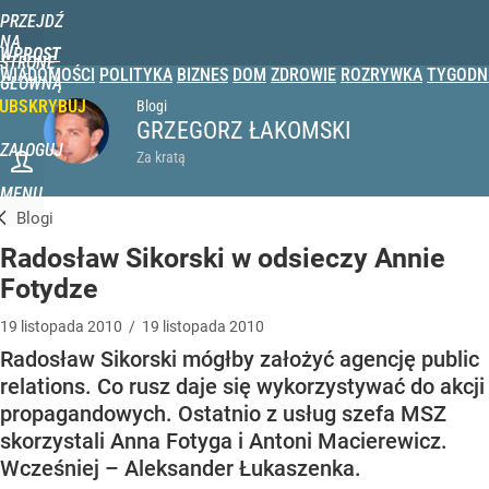
PRZEJDŹ
NA
WPROST
STRONĘ
WIADOMOŚCI
POLITYKA
BIZNES
DOM
ZDROWIE
ROZRYWKA
TYGODN
GŁÓWNĄ
UBSKRYBUJ
Blogi
GRZEGORZ ŁAKOMSKI
ZALOGUJ
Za kratą
MENU
Blogi
Radosław Sikorski w odsieczy Annie
Fotydze
19
listopada
2010
/
19
listopada
2010
Radosław Sikorski mógłby założyć agencję public
relations. Co rusz daje się wykorzystywać do akcji
propagandowych. Ostatnio z usług szefa MSZ
skorzystali Anna Fotyga i Antoni Macierewicz.
Wcześniej – Aleksander Łukaszenka.