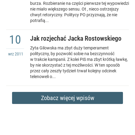
burza. Rozbieranie na części pierwsze tej wypowiedzi
nie miało większego sensu. Ot , nieco ostrzejszy
chwyt retoryczny. Politycy PO przyznają, że nie
potrafią...
10
Jak rozjechać Jacka Rostowskiego
Zyta Gilowska ma zbyt duży temperament
polityczny, by pozwolić sobie na bezczynność
wrz
2011
w trakcie kampanii. Z kolei PiS ma zbyt krótką ławkę,
by nie skorzystać z tej możliwości. W ten sposób
przez cały zeszły tydzień trwał kolejny odcinek
telenoweli o...
Zobacz więcej wpisów