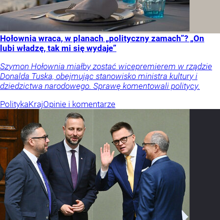
Hołownia wraca, w planach „polityczny zamach”? „On
lubi władzę, tak mi się wydaje”
Szymon Hołownia miałby zostać wicepremierem w rządzie
Donalda Tuska, obejmując stanowisko ministra kultury i
dziedzictwa narodowego. Sprawę komentowali politycy.
Polityka
Kraj
Opinie i komentarze