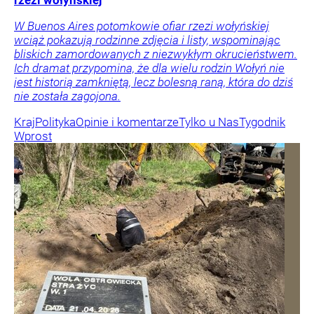
rzezi wołyńskiej
W Buenos Aires potomkowie ofiar rzezi wołyńskiej
wciąż pokazują rodzinne zdjęcia i listy, wspominając
bliskich zamordowanych z niezwykłym okrucieństwem.
Ich dramat przypomina, że dla wielu rodzin Wołyń nie
jest historią zamkniętą, lecz bolesną raną, która do dziś
nie została zagojona.
Kraj
Polityka
Opinie i komentarze
Tylko u Nas
Tygodnik
Wprost