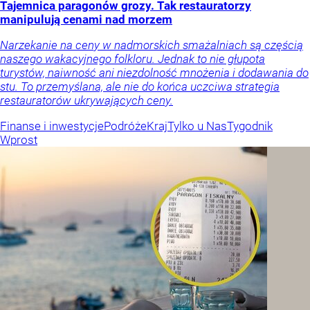
Tajemnica paragonów grozy. Tak restauratorzy
manipulują cenami nad morzem
Narzekanie na ceny w nadmorskich smażalniach są częścią
naszego wakacyjnego folkloru. Jednak to nie głupota
turystów, naiwność ani niezdolność mnożenia i dodawania do
stu. To przemyślana, ale nie do końca uczciwa strategia
restauratorów ukrywających ceny.
Finanse i inwestycje
Podróże
Kraj
Tylko u Nas
Tygodnik
Wprost