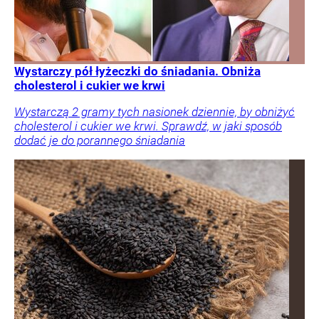
Wystarczy pół łyżeczki do śniadania. Obniża
cholesterol i cukier we krwi
Wystarczą 2 gramy tych nasionek dziennie, by obniżyć
cholesterol i cukier we krwi. Sprawdź, w jaki sposób
dodać je do porannego śniadania