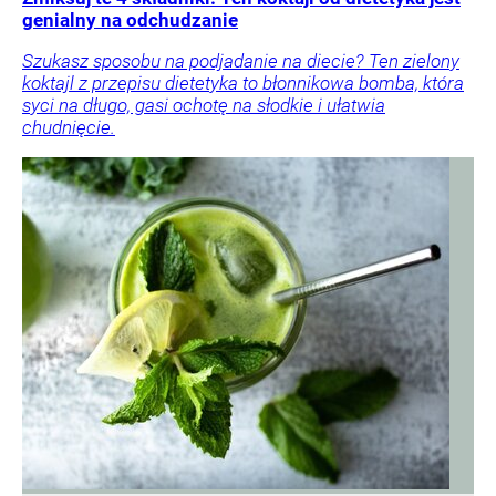
genialny na odchudzanie
Szukasz sposobu na podjadanie na diecie? Ten zielony
koktajl z przepisu dietetyka to błonnikowa bomba, która
syci na długo, gasi ochotę na słodkie i ułatwia
chudnięcie.