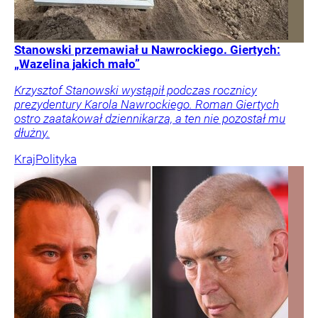
Stanowski przemawiał u Nawrockiego. Giertych:
„Wazelina jakich mało”
Krzysztof Stanowski wystąpił podczas rocznicy
prezydentury Karola Nawrockiego. Roman Giertych
ostro zaatakował dziennikarza, a ten nie pozostał mu
dłużny.
Kraj
Polityka