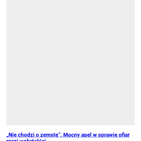
„Nie chodzi o zemstę”. Mocny apel w sprawie ofiar