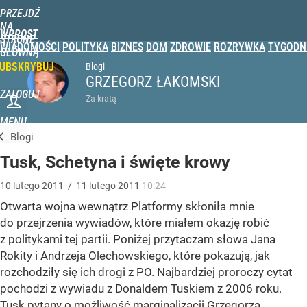
PRZEJDŹ
NA
WPROST
STRONĘ
WIADOMOŚCI
POLITYKA
BIZNES
DOM
ZDROWIE
ROZRYWKA
TYGODN
GŁÓWNĄ
UBSKRYBUJ
Blogi
GRZEGORZ ŁAKOMSKI
ZALOGUJ
Za kratą
MENU
Blogi
Tusk, Schetyna i święte krowy
10
lutego
2011
/
11
lutego
2011
10:24
Otwarta wojna wewnątrz Platformy skłoniła mnie
do przejrzenia wywiadów, które miałem okazję robić
z politykami tej partii. Poniżej przytaczam słowa Jana
Rokity i Andrzeja Olechowskiego, które pokazują, jak
rozchodziły się ich drogi z PO. Najbardziej proroczy cytat
pochodzi z wywiadu z Donaldem Tuskiem z 2006 roku.
Tusk pytany o możliwość marginalizacji Grzegorza