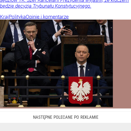
sędziów TK. Szef Kancelarii Prezydenta wyjaśnił, że kluczem
będzie decyzja Trybunału Konstytucyjnego.
Kraj
Polityka
Opinie i komentarze