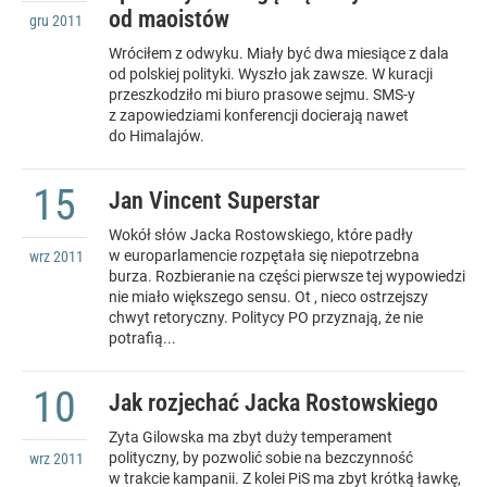
od maoistów
gru
2011
Wróciłem z odwyku. Miały być dwa miesiące z dala
od polskiej polityki. Wyszło jak zawsze. W kuracji
przeszkodziło mi biuro prasowe sejmu. SMS-y
z zapowiedziami konferencji docierają nawet
do Himalajów.
15
Jan Vincent Superstar
Wokół słów Jacka Rostowskiego, które padły
w europarlamencie rozpętała się niepotrzebna
wrz
2011
burza. Rozbieranie na części pierwsze tej wypowiedzi
nie miało większego sensu. Ot , nieco ostrzejszy
chwyt retoryczny. Politycy PO przyznają, że nie
potrafią...
10
Jak rozjechać Jacka Rostowskiego
Zyta Gilowska ma zbyt duży temperament
polityczny, by pozwolić sobie na bezczynność
wrz
2011
w trakcie kampanii. Z kolei PiS ma zbyt krótką ławkę,