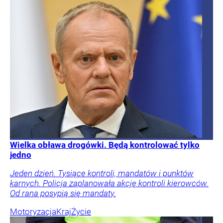
Wielka obława drogówki. Będą kontrolować tylko
jedno
Jeden dzień. Tysiące kontroli, mandatów i punktów
karnych. Policja zaplanowała akcję kontroli kierowców.
Od rana posypią się mandaty.
Motoryzacja
Kraj
Życie