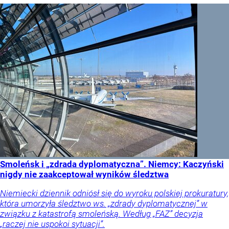
Smoleńsk i „zdrada dyplomatyczna”. Niemcy: Kaczyński
nigdy nie zaakceptował wyników śledztwa
Niemiecki dziennik odniósł się do wyroku polskiej prokuratury,
która umorzyła śledztwo ws. „zdrady dyplomatycznej” w
związku z katastrofą smoleńską. Według „FAZ” decyzja
„raczej nie uspokoi sytuacji”.