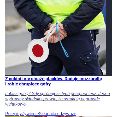
Z cukinii nie smażę placków. Dodaję mozzarellę
i robię chrupiące gofry
Lubisz gofry? Gdy spróbujesz tych przepadniesz. Jeden
wytrawny składnik sprawia, że smakują naprawdę
wyjątkowo.
Przepisy
Żywienie
Składniki odżywcze