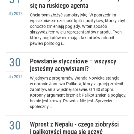
się na ruskiego agenta
sty
2012
Chciałbym złożyć samokrytykę. W poprzednim
wpisie miałem czelność kpić z polityków, którzy zbyt
ochoczo zmieniają poglądy. W ten sposób
skrzywdziłem wielu reprezentantów narodu. Tych,
którzy poglądów nie mają. Jak mi uświadomił
pewien politolog i...
30
Powstanie styczniowe – wszyscy
jesteśmy actywistami?
sty
2012
W jednym z programów Wanda Nowicka stanęła
w obronie Janusza Palikota, który z gracją zmienił
zapatrywania w jednej sprawie. O 180 stopni.
Koronny argument brzmiał: Palikot zmienia poglądy,
bo nie jest krową. Prawda. Nie jest. Sprzeciw
społeczny...
30
Wprost z Nepalu - czego ziobryści
i palikotyści mogą się uczyć