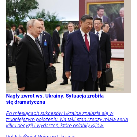
Nagły zwrot ws. Ukrainy. Sytuacja zrobiła
się dramatyczna
Po miesiącach sukcesów Ukraina znalazła się w
trudniejszym położeniu. Na taki stan rzeczy miała seria
kilku decyzji i wydarzeń, które osłabiły Kijów.
Polityka
Świat
Wojna w Ukrainie