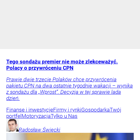
Tego sondażu premier nie może zlekceważyć.
Polacy o przywróceniu CPN
Prawie dwie trzecie Polaków chce przywrócenia
pakietu CPN na dwa ostatnie tygodnie wakacji – wynika
z sondażu dla „Wprost”. Decyzja w tej sprawie lada
dzień.
Finanse i inwestycje
Firmy i rynki
Gospodarka
Twój
portfel
Motoryzacja
Tylko u Nas
Radosław
Święcki