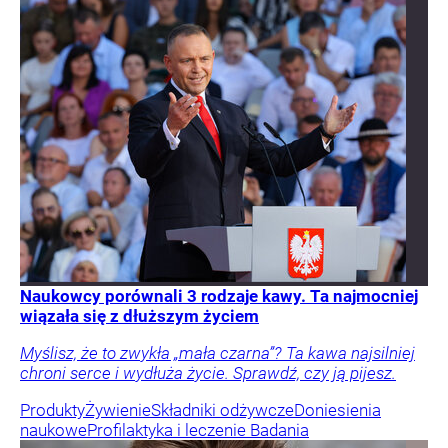
Naukowcy porównali 3 rodzaje kawy. Ta najmocniej
wiązała się z dłuższym życiem
Myślisz, że to zwykła „mała czarna”? Ta kawa najsilniej
chroni serce i wydłuża życie. Sprawdź, czy ją pijesz.
Produkty
Żywienie
Składniki odżywcze
Doniesienia
naukowe
Profilaktyka i leczenie
Badania