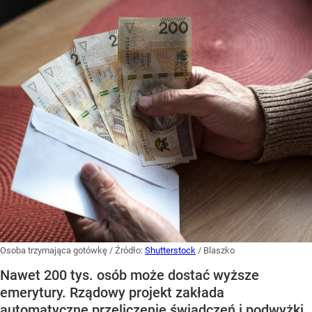
Osoba trzymająca gotówkę
/ Źródło:
Shutterstock
/
Blaszko
Nawet 200 tys. osób może dostać wyższe
emerytury. Rządowy projekt zakłada
automatyczne przeliczenie świadczeń i podwyżki