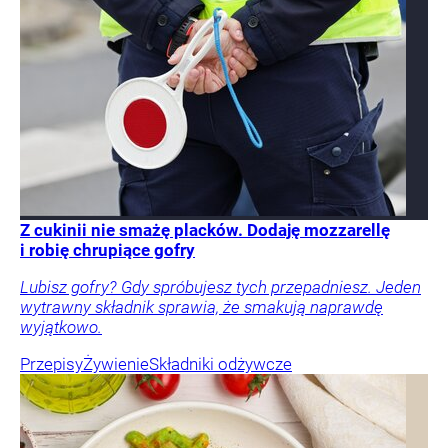
Z cukinii nie smażę placków. Dodaję mozzarellę
i robię chrupiące gofry
Lubisz gofry? Gdy spróbujesz tych przepadniesz. Jeden
wytrawny składnik sprawia, że smakują naprawdę
wyjątkowo.
Przepisy
Żywienie
Składniki odżywcze