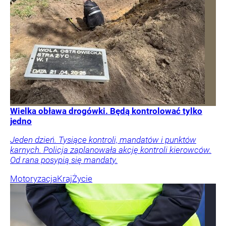
Wielka obława drogówki. Będą kontrolować tylko
jedno
Jeden dzień. Tysiące kontroli, mandatów i punktów
karnych. Policja zaplanowała akcję kontroli kierowców.
Od rana posypią się mandaty.
Motoryzacja
Kraj
Życie