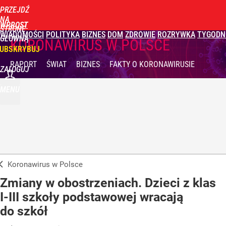
PRZEJDŹ
NA
WPROST
STRONĘ
WIADOMOŚCI
POLITYKA
BIZNES
DOM
ZDROWIE
ROZRYWKA
TYGODN
GŁÓWNĄ
KORONAWIRUS W POLSCE
UBSKRYBUJ
RAPORT
ŚWIAT
BIZNES
FAKTY
O KORONAWIRUSIE
ZALOGUJ
MENU
Koronawirus w Polsce
Zmiany w obostrzeniach. Dzieci z klas
I-III szkoły podstawowej wracają
do szkół