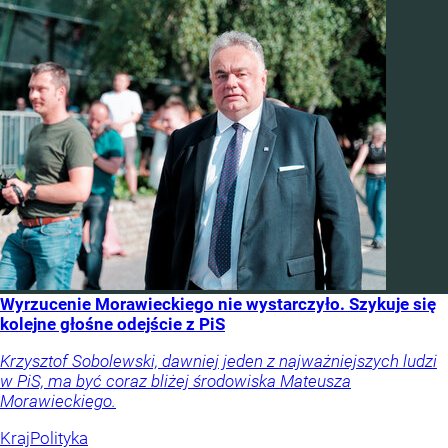
Wyrzucenie Morawieckiego nie wystarczyło. Szykuje się
kolejne głośne odejście z PiS
Krzysztof Sobolewski, dawniej jeden z najważniejszych ludzi
w PiS, ma być coraz bliżej środowiska Mateusza
Morawieckiego.
Kraj
Polityka