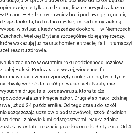
że decyzja w sprawie powrotu uczniów do szkół będzie
opierać się nie tylko na dziennej liczbie nowych zakażeń
w Polsce. – Będziemy również brali pod uwagę to, co się
dzieje dookoła, bo trudno myśleć, że będziemy zieloną
wyspą, w sytuacji, kiedy wszędzie dookoła – w Niemczech,
Czechach, Wielkiej Brytanii szczególnie dzieją się rzeczy,
które wskazują już na uruchomienie trzeciej fali – tłumaczył
szef resortu zdrowia.
Nauka zdalna to w ostatnim roku codzienność uczniów
z całej Polski. Podczas pierwszej, wiosennej fali
koronawirusa dzieci rozpoczęły naukę zdalną, by jedynie
na chwilę wrócić do szkół po wakacjach. Następnie
wybuchła druga fala koronawirusa, która także
spowodowała zamknięcie szkół. Drugi etap nauki zdalnej
trwa już od 24 października. Od tego czasu do szkół
nie uczęszczają uczniowie podstawówek, szkół średnich
i studenci, z niewielkimi odstępstwami. Nauka zdalna
została w ostatnim czasie przedłużona do 3 stycznia. Od 4