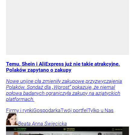
Temu, Shein i AliExpress już nie takie atrakcyjne.
Polaków zapytano o zakupy
Nowe unijne cła zmieniły zakupowe przyzwyczajenia
Polaków. Sondaż dla „Wprost” pokazuje, że niemal
połowa badanych ograniczyła zakupy na azjatyckich
platformach.
Firmy i rynki
Gospodarka
Twój portfel
Tylko u Nas
Beata Anna
Święcicka