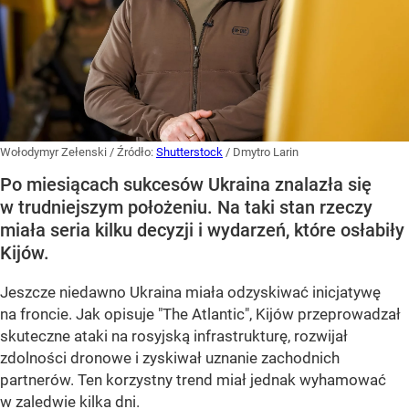
Wołodymyr Zełenski
/ Źródło:
Shutterstock
/
Dmytro Larin
Po miesiącach sukcesów Ukraina znalazła się
w trudniejszym położeniu. Na taki stan rzeczy
miała seria kilku decyzji i wydarzeń, które osłabiły
Kijów.
Jeszcze niedawno Ukraina miała odzyskiwać inicjatywę
na froncie. Jak opisuje "The Atlantic", Kijów przeprowadzał
skuteczne ataki na rosyjską infrastrukturę, rozwijał
zdolności dronowe i zyskiwał uznanie zachodnich
partnerów. Ten korzystny trend miał jednak wyhamować
w zaledwie kilka dni.