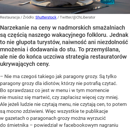
Restauracja
/ Źródło:
Shutterstock
/
Twitter/@ChLiberator
Narzekanie na ceny w nadmorskich smażalniach
są częścią naszego wakacyjnego folkloru. Jednak
to nie głupota turystów, naiwność ani niezdolność
mnożenia i dodawania do stu. To przemyślana,
ale nie do końca uczciwa strategia restauratorów
ukrywających ceny.
– Nie ma czegoś takiego jak paragony grozy. Są tylko
paragony grozy dla idiotów, którzy nie potrafią czytać.
Bo sprawdzasz co jest w menu i w tym momencie
nie musisz się martwić, czy zapłacisz więcej czy mniej.
Ale jeżeli ludzie nie czytają menu, nie czytają cen, to potem
są mocno zdziwieni. Więc wszystkie te publikacje
w gazetach o paragonach grozy można wyrzucić
do śmietnika – powiedział w facebookowym nagraniu