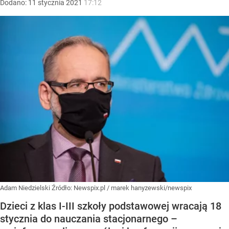
Dodano:
11
stycznia
2021
17:12
Adam Niedzielski
Źródło:
Newspix.pl
/
marek hanyzewski/newspix
Dzieci z klas I-III szkoły podstawowej wracają 18
stycznia do nauczania stacjonarnego –