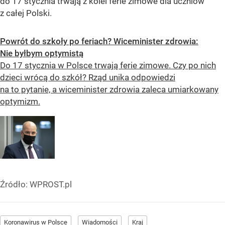
do 17 stycznia trwają z kolei ferie zimowe dla uczniów
z całej Polski.
Powrót do szkoły po feriach? Wiceminister zdrowia:
Nie byłbym optymistą
Do 17 stycznia w Polsce trwają ferie zimowe. Czy po nich
dzieci wrócą do szkół? Rząd unika odpowiedzi
na to pytanie, a wiceminister zdrowia zaleca umiarkowany
optymizm.
Źródło:
WPROST.pl
Koronawirus w Polsce
Wiadomości
Kraj