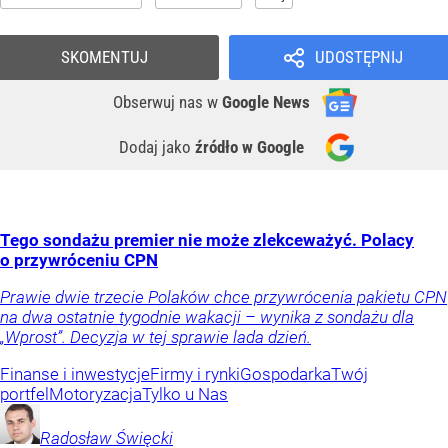
SKOMENTUJ
UDOSTĘPNIJ
Obserwuj nas
w
Google News
Dodaj jako
źródło w Google
Tego sondażu premier nie może zlekceważyć. Polacy
o przywróceniu CPN
Prawie dwie trzecie Polaków chce przywrócenia pakietu CPN
na dwa ostatnie tygodnie wakacji – wynika z sondażu dla
„Wprost”. Decyzja w tej sprawie lada dzień.
Finanse i inwestycje
Firmy i rynki
Gospodarka
Twój
portfel
Motoryzacja
Tylko u Nas
Radosław
Święcki