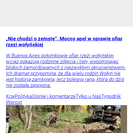
„Nie chodzi o zemstę”. Mocny apel w sprawie ofiar
rzezi wołyńskiej
W Buenos Aires potomkowie ofiar rzezi wołyńskiej
wciąż pokazują rodzinne zdjęcia i listy, wspominając
bliskich zamordowanych z niezwykłym okrucieństwem.
Ich dramat przypomina, że dla wielu rodzin Wołyń nie
jest historią zamkniętą, lecz bolesną raną, która do dziś
nie została zagojona.
Kraj
Polityka
Opinie i komentarze
Tylko u Nas
Tygodnik
Wprost