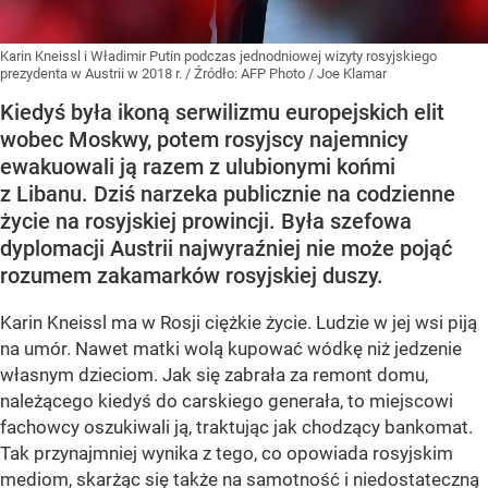
Karin Kneissl i Władimir Putin podczas jednodniowej wizyty rosyjskiego
prezydenta w Austrii w 2018 r.
/ Źródło:
AFP Photo / Joe Klamar
Kiedyś była ikoną serwilizmu europejskich elit
wobec Moskwy, potem rosyjscy najemnicy
ewakuowali ją razem z ulubionymi końmi
z Libanu. Dziś narzeka publicznie na codzienne
życie na rosyjskiej prowincji. Była szefowa
dyplomacji Austrii najwyraźniej nie może pojąć
rozumem zakamarków rosyjskiej duszy.
Karin Kneissl ma w Rosji ciężkie życie. Ludzie w jej wsi piją
na umór. Nawet matki wolą kupować wódkę niż jedzenie
własnym dzieciom. Jak się zabrała za remont domu,
należącego kiedyś do carskiego generała, to miejscowi
fachowcy oszukiwali ją, traktując jak chodzący bankomat.
Tak przynajmniej wynika z tego, co opowiada rosyjskim
mediom, skarżąc się także na samotność i niedostateczną