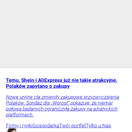
Temu, Shein i AliExpress już nie takie atrakcyjne.
Polaków zapytano o zakupy
Nowe unijne cła zmieniły zakupowe przyzwyczajenia
Polaków. Sondaż dla „Wprost” pokazuje, że niemal
połowa badanych ograniczyła zakupy na azjatyckich
platformach.
Firmy i rynki
Gospodarka
Twój portfel
Tylko u Nas