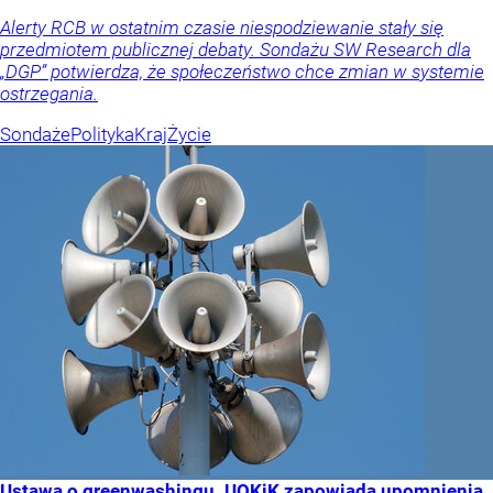
Alerty RCB w ostatnim czasie niespodziewanie stały się
przedmiotem publicznej debaty. Sondażu SW Research dla
„DGP” potwierdza, że społeczeństwo chce zmian w systemie
ostrzegania.
Sondaże
Polityka
Kraj
Życie
Ustawa o greenwashingu. UOKiK zapowiada upomnienia,