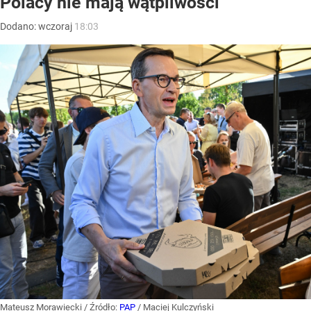
Polacy nie mają wątpliwości
Dodano:
wczoraj
18:03
Mateusz Morawiecki
/ Źródło:
PAP
/
Maciej Kulczyński