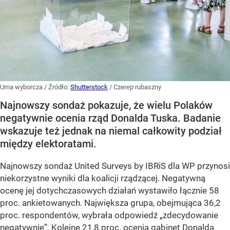
Urna wyborcza
/ Źródło:
Shutterstock
/
Czerep rubaszny
Najnowszy sondaż pokazuje, że wielu Polaków
negatywnie ocenia rząd Donalda Tuska. Badanie
wskazuje też jednak na niemal całkowity podział
między elektoratami.
Najnowszy sondaż United Surveys by IBRiS dla WP przynosi
niekorzystne wyniki dla koalicji rządzącej. Negatywną
ocenę jej dotychczasowych działań wystawiło łącznie 58
proc. ankietowanych. Największa grupa, obejmująca 36,2
proc. respondentów, wybrała odpowiedź „zdecydowanie
negatywnie”. Kolejne 21,8 proc. ocenia gabinet Donalda