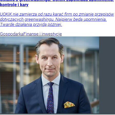
kontrole i kary
UOKiK nie zamierza od razu karać firm po zmianie przepisów
dotyczących greenwashingu. Najpierw będą upomnienia.
Twarde działania przyjdą później.
Gospodarka
Finanse i inwestycje