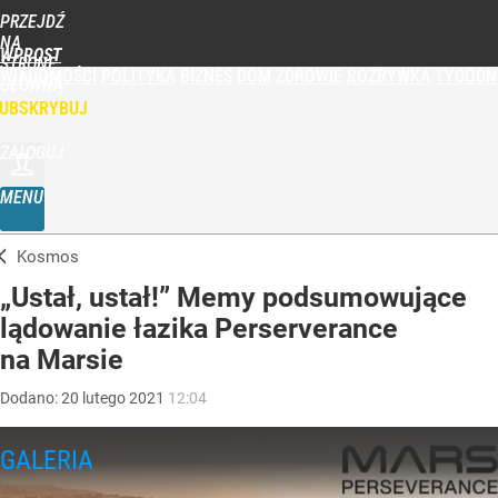
PRZEJDŹ
NA
WPROST
STRONĘ
WIADOMOŚCI
POLITYKA
BIZNES
DOM
ZDROWIE
ROZRYWKA
TYGODN
GŁÓWNĄ
UBSKRYBUJ
ZALOGUJ
MENU
Kosmos
„Ustał, ustał!” Memy podsumowujące
lądowanie łazika Perserverance
na Marsie
Dodano:
20
lutego
2021
12:04