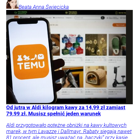
Beata Anna
Święcicka
Od jutra w Aldi kilogram kawy za 14,99 zł zamiast
79,99 zł. Musisz spełnić jeden warunek
Aldi przygotowało potężne obniżki na kawy kultowych
marek, w tym Lavazzę i Dallmayr. Rabaty sięgają nawet
81 procent, ale musisz uważać na „haczyki” przy kasie.