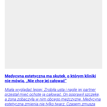
Medycyna estetyczna ma skutek, o którym kliniki
nie mówią. „Nie chcę jej całować”
Miała wyglądać lepiej. Zrobiła usta i nagle jej partner
przestał mieć ochotę ją całować. On poprawił szczękę,
a żona zobaczyła w nim obcego mężczyznę. Medycyna
estetyczna zmienia nie tylko twarz. Czasem zmusza