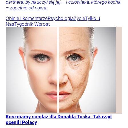
partnera, by nauczył się jej – i człowieka, którego kocha
– zupełnie od nowa.
Opinie i komentarze
Psychologia
Życie
Tylko u
Nas
Tygodnik Wprost
Koszmarny sondaż dla Donalda Tuska. Tak rząd
ocenili Polacy