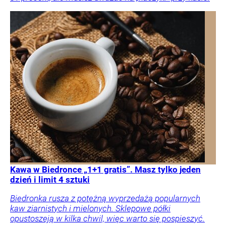
Kawa w Biedronce „1+1 gratis”. Masz tylko jeden
dzień i limit 4 sztuki
Biedronka rusza z potężną wyprzedażą popularnych
kaw ziarnistych i mielonych. Sklepowe półki
opustoszeją w kilka chwil, więc warto się pospieszyć.