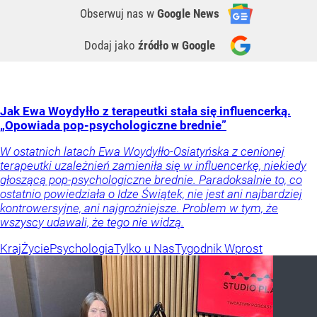
Obserwuj nas
w
Google News
Dodaj jako
źródło w Google
Jak Ewa Woydyłło z terapeutki stała się influencerką.
„Opowiada pop-psychologiczne brednie”
W ostatnich latach Ewa Woydyłło-Osiatyńska z cenionej
terapeutki uzależnień zamieniła się w influencerkę, niekiedy
głoszącą pop-psychologiczne brednie. Paradoksalnie to, co
ostatnio powiedziała o Idze Świątek, nie jest ani najbardziej
kontrowersyjne, ani najgroźniejsze. Problem w tym, że
wszyscy udawali, że tego nie widzą.
Kraj
Życie
Psychologia
Tylko u Nas
Tygodnik Wprost