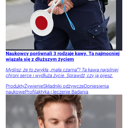
Naukowcy porównali 3 rodzaje kawy. Ta najmocniej
wiązała się z dłuższym życiem
Myślisz, że to zwykła „mała czarna”? Ta kawa najsilniej
chroni serce i wydłuża życie. Sprawdź, czy ją pijesz.
Produkty
Żywienie
Składniki odżywcze
Doniesienia
naukowe
Profilaktyka i leczenie
Badania