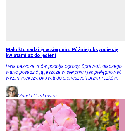
Mało kto sadzi ją w sierpniu. Później obsypuje się
kwiatami aż do jesieni
Lwia paszcza znów podbija ogrody. Sprawdź, dlaczego
warto posadzić ją jeszcze w sierpniu i jak pielęgnować
wyżlin większy, by kwitł do pierwszych przymrozków.
Magda
Grefkowicz