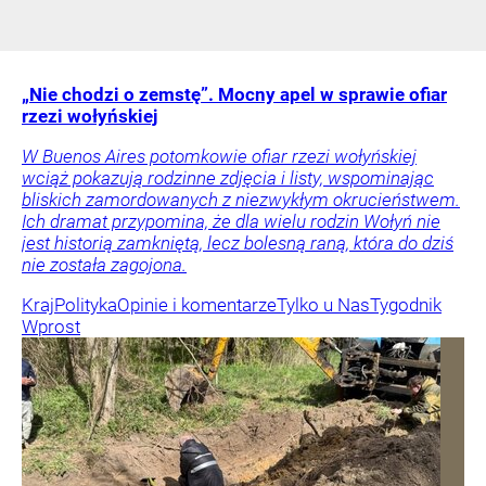
„Nie chodzi o zemstę”. Mocny apel w sprawie ofiar
rzezi wołyńskiej
W Buenos Aires potomkowie ofiar rzezi wołyńskiej
wciąż pokazują rodzinne zdjęcia i listy, wspominając
bliskich zamordowanych z niezwykłym okrucieństwem.
Ich dramat przypomina, że dla wielu rodzin Wołyń nie
jest historią zamkniętą, lecz bolesną raną, która do dziś
nie została zagojona.
Kraj
Polityka
Opinie i komentarze
Tylko u Nas
Tygodnik
Wprost