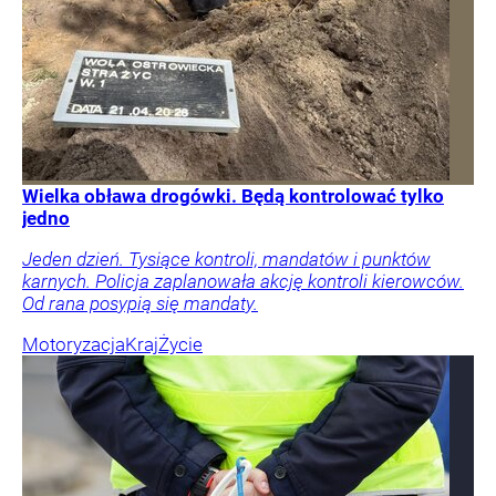
Wielka obława drogówki. Będą kontrolować tylko
jedno
Jeden dzień. Tysiące kontroli, mandatów i punktów
karnych. Policja zaplanowała akcję kontroli kierowców.
Od rana posypią się mandaty.
Motoryzacja
Kraj
Życie