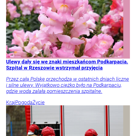
Ulewy dały się we znaki mieszkańcom Podkarpacia.
Szpital w Rzeszowie wstrzymał przyjęcia
Przez całą Polskę przechodzą w ostatnich dniach liczne
i silne ulewy. Wyjątkowo ciężko było na Podkarpaciu,
gdzie woda zalała pomieszczenia szpitalne.
Kraj
Pogoda
Życie