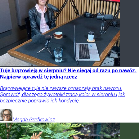
Tuje brązowieją w sierpniu? Nie sięgaj od razu po nawóz.
Najpierw sprawdź tę jedną rzecz
Brązowiejące tuje nie zawsze oznaczają brak nawozu.
Sprawdź, dlaczego żywotniki tracą kolor w sierpniu i jak
bezpiecznie poprawić ich kondycję.
Magda
Grefkowicz