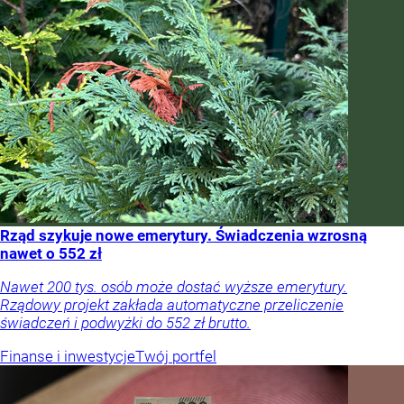
Rząd szykuje nowe emerytury. Świadczenia wzrosną
nawet o 552 zł
Nawet 200 tys. osób może dostać wyższe emerytury.
Rządowy projekt zakłada automatyczne przeliczenie
świadczeń i podwyżki do 552 zł brutto.
Finanse i inwestycje
Twój portfel