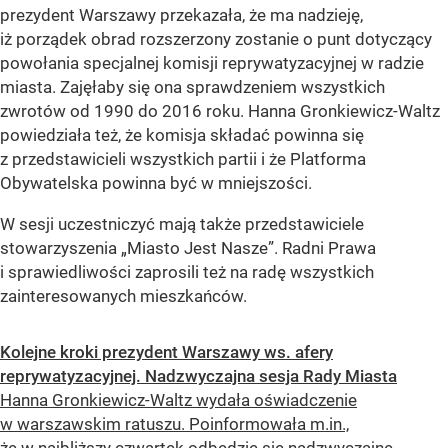
prezydent Warszawy przekazała, że ma nadzieję,
iż porządek obrad rozszerzony zostanie o punt dotyczący
powołania specjalnej komisji reprywatyzacyjnej w radzie
miasta. Zajęłaby się ona sprawdzeniem wszystkich
zwrotów od 1990 do 2016 roku. Hanna Gronkiewicz-Waltz
powiedziała też, że komisja składać powinna się
z przedstawicieli wszystkich partii i że Platforma
Obywatelska powinna być w mniejszości.
W sesji uczestniczyć mają także przedstawiciele
stowarzyszenia „Miasto Jest Nasze”. Radni Prawa
i sprawiedliwości zaprosili też na radę wszystkich
zainteresowanych mieszkańców.
Kolejne kroki prezydent Warszawy ws. afery
reprywatyzacyjnej. Nadzwyczajna sesja Rady Miasta
Hanna Gronkiewicz-Waltz wydała oświadczenie
w warszawskim ratuszu. Poinformowała m.in.,