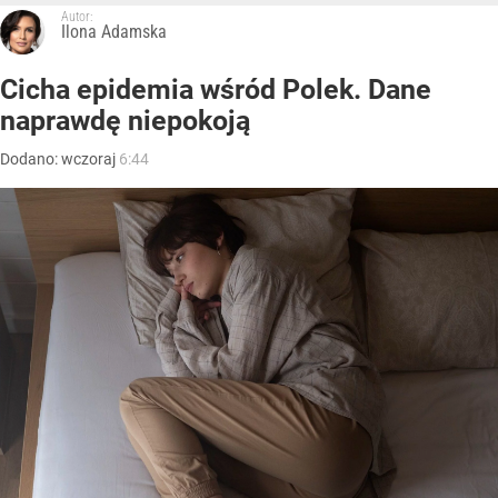
Autor:
Ilona Adamska
Cicha epidemia wśród Polek. Dane
naprawdę niepokoją
Dodano:
wczoraj
6:44