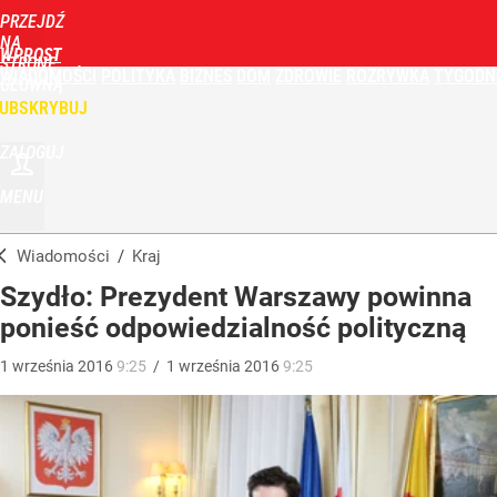
PRZEJDŹ
NA
WPROST
STRONĘ
WIADOMOŚCI
POLITYKA
BIZNES
DOM
ZDROWIE
ROZRYWKA
TYGODN
GŁÓWNĄ
UBSKRYBUJ
ZALOGUJ
MENU
Wiadomości
/
Kraj
Szydło: Prezydent Warszawy powinna
ponieść odpowiedzialność polityczną
1
września
2016
9:25
/
1
września
2016
9:25