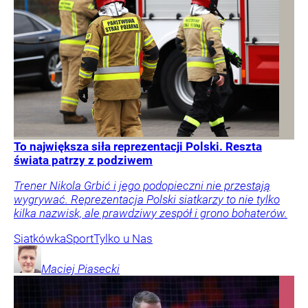
To największa siła reprezentacji Polski. Reszta
świata patrzy z podziwem
Trener Nikola Grbić i jego podopieczni nie przestają
wygrywać. Reprezentacja Polski siatkarzy to nie tylko
kilka nazwisk, ale prawdziwy zespół i grono bohaterów.
Siatkówka
Sport
Tylko u Nas
Maciej
Piasecki