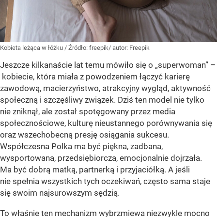
Kobieta leżąca w łóżku
/ Źródło:
freepik/ autor: Freepik
Jeszcze kilkanaście lat temu mówiło się o „superwoman” –
kobiecie, która miała z powodzeniem łączyć karierę
zawodową, macierzyństwo, atrakcyjny wygląd, aktywność
społeczną i szczęśliwy związek. Dziś ten model nie tylko
nie zniknął, ale został spotęgowany przez media
społecznościowe, kulturę nieustannego porównywania się
oraz wszechobecną presję osiągania sukcesu.
Współczesna Polka ma być piękna, zadbana,
wysportowana, przedsiębiorcza, emocjonalnie dojrzała.
Ma być dobrą matką, partnerką i przyjaciółką. A jeśli
nie spełnia wszystkich tych oczekiwań, często sama staje
się swoim najsurowszym sędzią.
To właśnie ten mechanizm wybrzmiewa niezwykle mocno