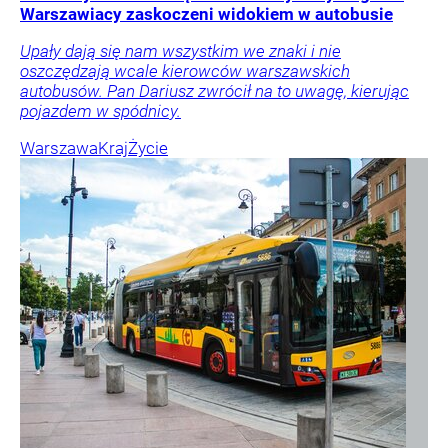
Warszawiacy zaskoczeni widokiem w autobusie
Upały dają się nam wszystkim we znaki i nie
oszczędzają wcale kierowców warszawskich
autobusów. Pan Dariusz zwrócił na to uwagę, kierując
pojazdem w spódnicy.
Warszawa
Kraj
Życie