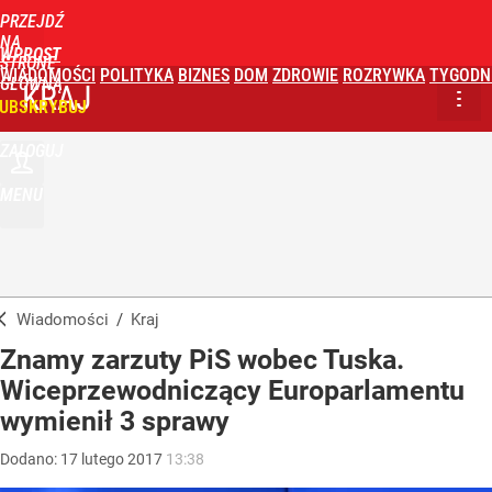
PRZEJDŹ
NA
WPROST
STRONĘ
WIADOMOŚCI
POLITYKA
BIZNES
DOM
ZDROWIE
ROZRYWKA
TYGODN
GŁÓWNĄ
KRAJ
UBSKRYBUJ
ZALOGUJ
MENU
Wiadomości
/
Kraj
Znamy zarzuty PiS wobec Tuska.
Wiceprzewodniczący Europarlamentu
wymienił 3 sprawy
Dodano:
17
lutego
2017
13:38