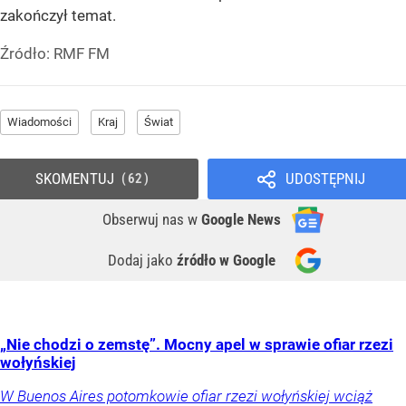
zakończył temat.
Źródło:
RMF FM
Wiadomości
Kraj
Świat
SKOMENTUJ
UDOSTĘPNIJ
62
Obserwuj nas
w
Google News
Dodaj jako
źródło w Google
„Nie chodzi o zemstę”. Mocny apel w sprawie ofiar rzezi
wołyńskiej
W Buenos Aires potomkowie ofiar rzezi wołyńskiej wciąż