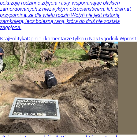
pokazują rodzinne zdjęcia i listy, wspominając bliskich
zamordowanych z niezwykłym okrucieństwem. Ich dramat
przypomina, że dla wielu rodzin Wołyń nie jest historią
zamkniętą, lecz bolesną raną, która do dziś nie została
zagojona.
Kraj
Polityka
Opinie i komentarze
Tylko u Nas
Tygodnik Wprost