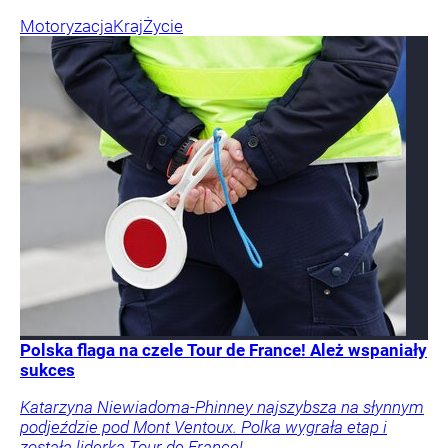
Motoryzacja
Kraj
Życie
Polska flaga na czele Tour de France! Ależ wspaniały
sukces
Katarzyna Niewiadoma-Phinney najszybsza na słynnym
podjeździe pod Mont Ventoux. Polka wygrała etap i
została liderką Tour de France!