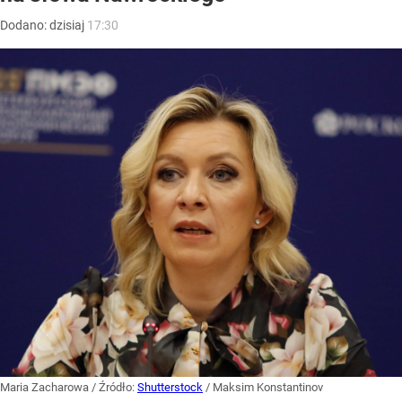
Dodano:
dzisiaj
17:30
Maria Zacharowa
/ Źródło:
Shutterstock
/
Maksim Konstantinov