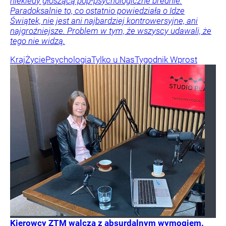
niekiedy głoszącą pop-psychologiczne brednie.
Paradoksalnie to, co ostatnio powiedziała o Idze
Świątek, nie jest ani najbardziej kontrowersyjne, ani
najgroźniejsze. Problem w tym, że wszyscy udawali, że
tego nie widzą.
Kraj
Życie
Psychologia
Tylko u Nas
Tygodnik Wprost
Kierowcy ZTM walczą z absurdalnym wymogiem.