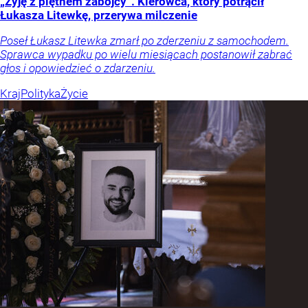
„Żyję z piętnem zabójcy”. Kierowca, który potrącił
Łukasza Litewkę, przerywa milczenie
Poseł Łukasz Litewka zmarł po zderzeniu z samochodem.
Sprawca wypadku po wielu miesiącach postanowił zabrać
głos i opowiedzieć o zdarzeniu.
Kraj
Polityka
Życie