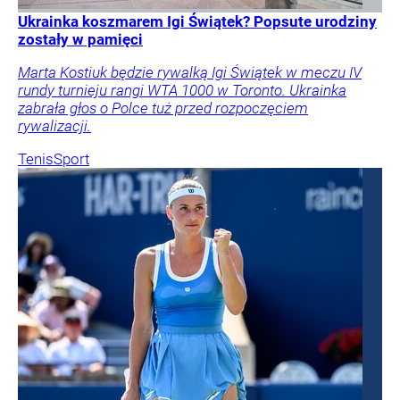
Ukrainka koszmarem Igi Świątek? Popsute urodziny
zostały w pamięci
Marta Kostiuk będzie rywalką Igi Świątek w meczu IV
rundy turnieju rangi WTA 1000 w Toronto. Ukrainka
zabrała głos o Polce tuż przed rozpoczęciem
rywalizacji.
Tenis
Sport