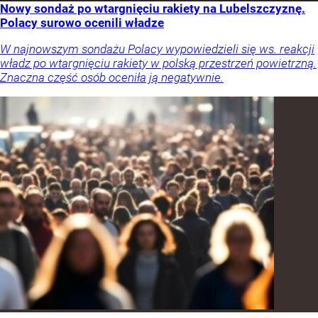
Nowy sondaż po wtargnięciu rakiety na Lubelszczyznę.
Polacy surowo ocenili władze
W najnowszym sondażu Polacy wypowiedzieli się ws. reakcji
władz po wtargnięciu rakiety w polską przestrzeń powietrzną.
Znaczna część osób oceniła ją negatywnie.