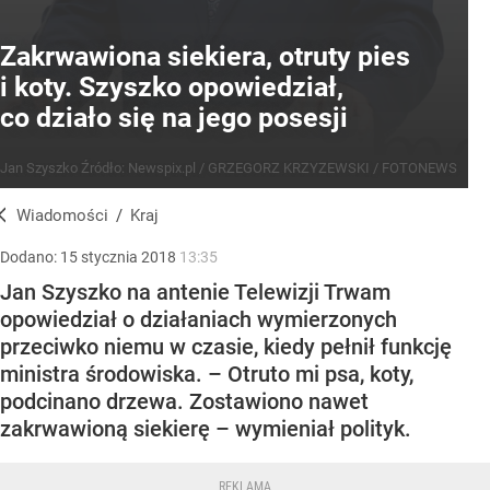
Zakrwawiona siekiera, otruty pies
i koty. Szyszko opowiedział,
co działo się na jego posesji
Jan Szyszko
Źródło:
Newspix.pl
/
GRZEGORZ KRZYZEWSKI / FOTONEWS
Wiadomości
/
Kraj
Dodano:
15
stycznia
2018
13:35
Jan Szyszko na antenie Telewizji Trwam
opowiedział o działaniach wymierzonych
przeciwko niemu w czasie, kiedy pełnił funkcję
ministra środowiska. – Otruto mi psa, koty,
podcinano drzewa. Zostawiono nawet
zakrwawioną siekierę – wymieniał polityk.