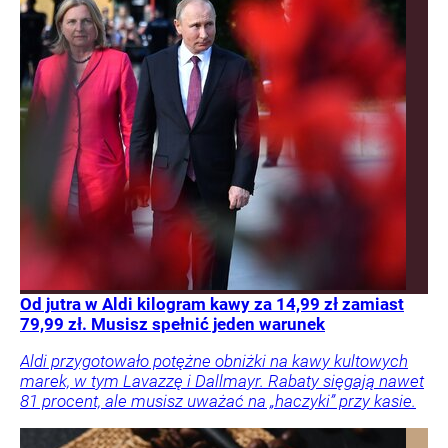
Od jutra w Aldi kilogram kawy za 14,99 zł zamiast
79,99 zł. Musisz spełnić jeden warunek
Aldi przygotowało potężne obniżki na kawy kultowych
marek, w tym Lavazzę i Dallmayr. Rabaty sięgają nawet
81 procent, ale musisz uważać na „haczyki” przy kasie.