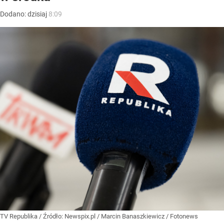
Dodano:
dzisiaj
8:09
TV Republika
/ Źródło:
Newspix.pl
/
Marcin Banaszkiewicz / Fotonews