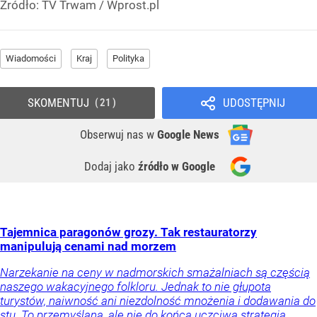
Źródło:
TV Trwam
/
Wprost.pl
Wiadomości
Kraj
Polityka
SKOMENTUJ
UDOSTĘPNIJ
21
Obserwuj nas
w
Google News
Dodaj jako
źródło w Google
Tajemnica paragonów grozy. Tak restauratorzy
manipulują cenami nad morzem
Narzekanie na ceny w nadmorskich smażalniach są częścią
naszego wakacyjnego folkloru. Jednak to nie głupota
turystów, naiwność ani niezdolność mnożenia i dodawania do
stu. To przemyślana, ale nie do końca uczciwa strategia