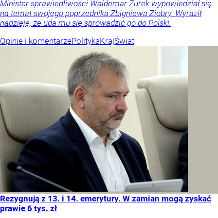
Minister sprawiedliwości Waldemar Żurek wypowiedział się
na temat swojego poprzednika Zbigniewa Ziobry. Wyraził
nadzieję, że uda mu się sprowadzić go do Polski.
Opinie i komentarze
Polityka
Kraj
Świat
Rezygnują z 13. i 14. emerytury. W zamian mogą zyskać
prawie 6 tys. zł