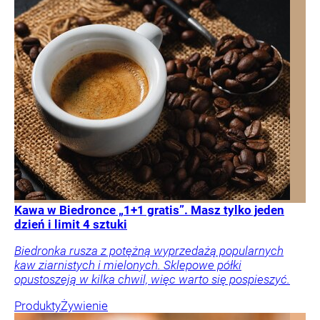
Kawa w Biedronce „1+1 gratis”. Masz tylko jeden
dzień i limit 4 sztuki
Biedronka rusza z potężną wyprzedażą popularnych
kaw ziarnistych i mielonych. Sklepowe półki
opustoszeją w kilka chwil, więc warto się pospieszyć.
Produkty
Żywienie