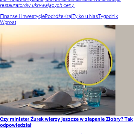
restauratorów ukrywających ceny.
Finanse i inwestycje
Podróże
Kraj
Tylko u Nas
Tygodnik
Wprost
Czy minister Żurek wierzy jeszcze w złapanie Ziobry? Tak
odpowiedział