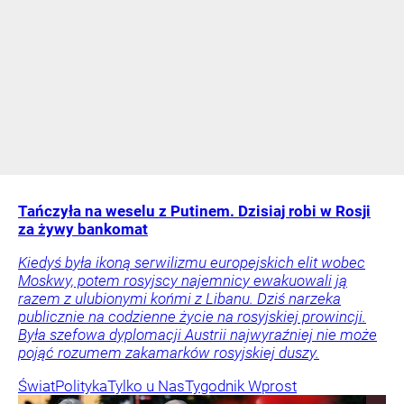
Tańczyła na weselu z Putinem. Dzisiaj robi w Rosji
za żywy bankomat
Kiedyś była ikoną serwilizmu europejskich elit wobec
Moskwy, potem rosyjscy najemnicy ewakuowali ją
razem z ulubionymi końmi z Libanu. Dziś narzeka
publicznie na codzienne życie na rosyjskiej prowincji.
Była szefowa dyplomacji Austrii najwyraźniej nie może
pojąć rozumem zakamarków rosyjskiej duszy.
Świat
Polityka
Tylko u Nas
Tygodnik Wprost