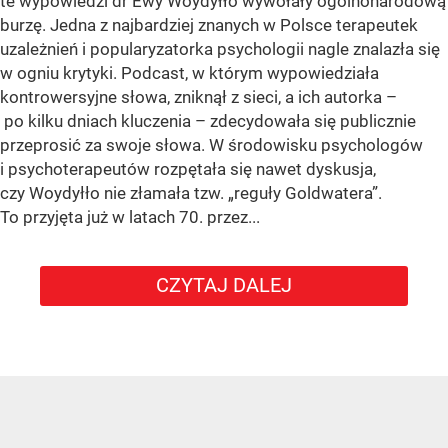
te wypowiedzi dr Ewy Woydyłło wywołały ogólnonarodową
burzę. Jedna z najbardziej znanych w Polsce terapeutek
uzależnień i popularyzatorka psychologii nagle znalazła się
w ogniu krytyki. Podcast, w którym wypowiedziała
kontrowersyjne słowa, zniknął z sieci, a ich autorka –
po kilku dniach kluczenia – zdecydowała się publicznie
przeprosić za swoje słowa. W środowisku psychologów
i psychoterapeutów rozpętała się nawet dyskusja,
czy Woydyłło nie złamała tzw. „reguły Goldwatera”.
To przyjęta już w latach 70. przez...
CZYTAJ DALEJ