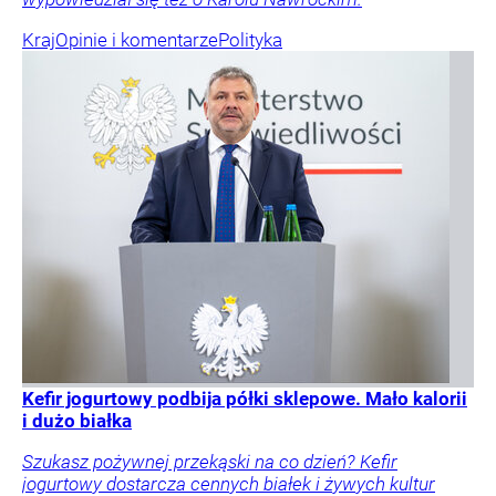
Kraj
Opinie i komentarze
Polityka
Kefir jogurtowy podbija półki sklepowe. Mało kalorii
i dużo białka
Szukasz pożywnej przekąski na co dzień? Kefir
jogurtowy dostarcza cennych białek i żywych kultur