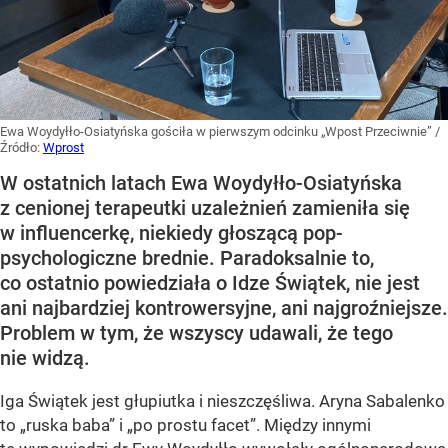
Ewa Woydyłło-Osiatyńska gościła w pierwszym odcinku „Wpost Przeciwnie”
/
Źródło:
Wprost
W ostatnich latach Ewa Woydyłło-Osiatyńska
z cenionej terapeutki uzależnień zamieniła się
w influencerkę, niekiedy głoszącą pop-
psychologiczne brednie. Paradoksalnie to,
co ostatnio powiedziała o Idze Świątek, nie jest
ani najbardziej kontrowersyjne, ani najgroźniejsze.
Problem w tym, że wszyscy udawali, że tego
nie widzą.
Iga Świątek jest głupiutka i nieszczęśliwa. Aryna Sabalenko
to „ruska baba” i „po prostu facet”. Między innymi