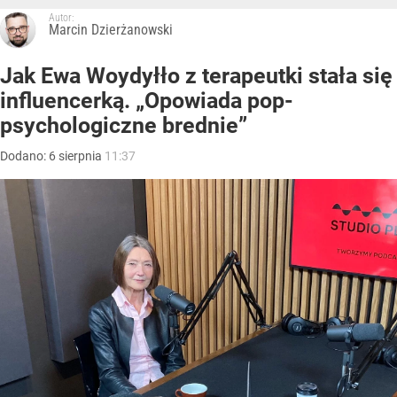
Autor:
Marcin Dzierżanowski
Jak Ewa Woydyłło z terapeutki stała się
influencerką. „Opowiada pop-
psychologiczne brednie”
Dodano:
6
sierpnia
11:37