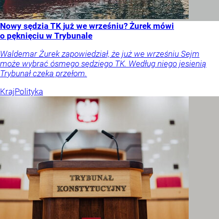
Nowy sędzia TK już we wrześniu? Żurek mówi
o pęknięciu w Trybunale
Waldemar Żurek zapowiedział, że już we wrześniu Sejm
może wybrać ósmego sędziego TK. Według niego jesienią
Trybunał czeka przełom.
Kraj
Polityka