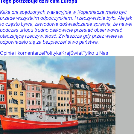
Tego potrzebuje dziś cała Europa
Kilka dni spędzonych wakacyjnie w Kopenhadze miało być
przede wszystkim odpoczynkiem. I rzeczywiście było. Ale jak
to często bywa, zawodowe doświadczenie sprawia, że nawet
podczas urlopu trudno całkowicie przestać obserwować
otaczającą rzeczywistość. Zwłaszcza gdy przez wiele lat
odpowiadało się za bezpieczeństwo państwa.
Opinie i komentarze
Polityka
Kraj
Świat
Tylko u Nas