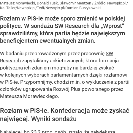
Mateusz Morawiecki, Donald Tusk, Sławomir Mentzen
/ Źródło:
Newspix.pl
/
Kai Taller/Newspix.pl/Tedi/Newspix.pl/Damian Burzykowski
Rozłam w PiS-ie może sporo zmienić w polskiej
polityce. W sondażu SW Research dla „Wprost”
sprawdziliśmy, która partia będzie największym
beneficjentem ewentualnych zmian.
W badaniu przeprowadzonym przez pracownię
SW
Research
zapytaliśmy ankietowanych, która formacja
polityczna ich zdaniem mogłaby najbardziej zyskać
w kolejnych wyborach parlamentarnych dzięki rozłamowi
w
PiS
-ie. Przypomnijmy, chodzi m.in. o wykluczenie z partii
członków ugrupowania Rozwój Plus powołanego przez
Mateusza Morawieckiego.
Rozłam w PiS-ie. Konfederacja może zyskać
najwięcej. Wyniki sondażu
Najwięcej, bo 23,2 proc. osób uznało, że największą