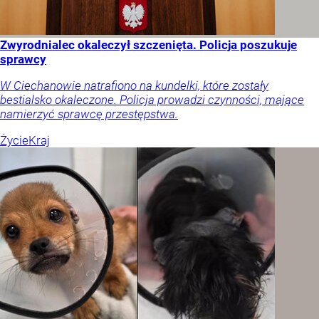
Zwyrodnialec okaleczył szczenięta. Policja poszukuje
sprawcy
W Ciechanowie natrafiono na kundelki, które zostały
bestialsko okaleczone. Policja prowadzi czynności, mające
namierzyć sprawcę przestępstwa.
Życie
Kraj