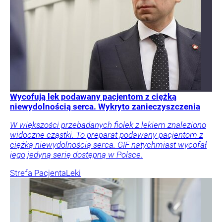
Wycofują lek podawany pacjentom z ciężką
niewydolnością serca. Wykryto zanieczyszczenia
W większości przebadanych fiolek z lekiem znaleziono
widoczne cząstki. To preparat podawany pacjentom z
ciężką niewydolnością serca. GIF natychmiast wycofał
jego jedyną serię dostępną w Polsce.
Strefa Pacjenta
Leki