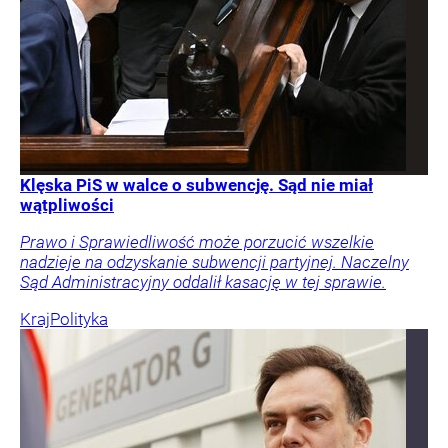
Klęska PiS w walce o subwencję. Sąd nie miał
wątpliwości
Prawo i Sprawiedliwość może porzucić wszelkie
nadzieje na odzyskanie subwencji partyjnej. Naczelny
Sąd Administracyjny oddalił kasację w tej sprawie.
Kraj
Polityka