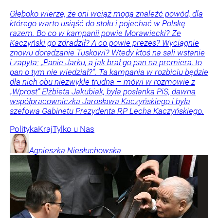
Głęboko wierzę, że oni wciąż mogą znaleźć powód, dla
którego warto usiąść do stołu i pojechać w Polskę
razem. Bo co w kampanii powie Morawiecki? Że
Kaczyński go zdradził? A co powie prezes? Wyciągnie
znowu doradzanie Tuskowi? Wtedy ktoś na sali wstanie
i zapyta: „Panie Jarku, a jak brał go pan na premiera, to
pan o tym nie wiedział?”. Ta kampania w rozbiciu będzie
dla nich obu niezwykle trudna – mówi w rozmowie z
„Wprost” Elżbieta Jakubiak, była posłanka PiS, dawna
współpracowniczka Jarosława Kaczyńskiego i była
szefowa Gabinetu Prezydenta RP Lecha Kaczyńskiego.
Polityka
Kraj
Tylko u Nas
Agnieszka
Niesłuchowska