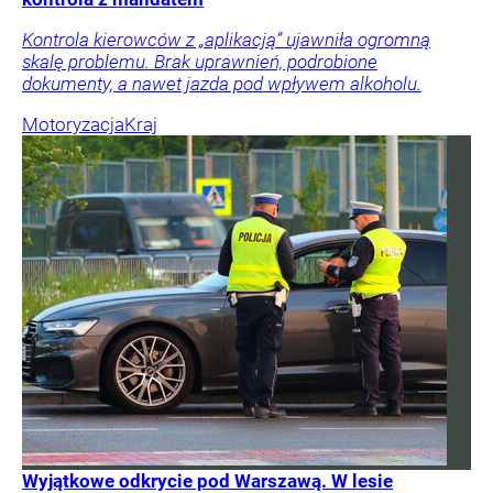
Kontrola kierowców z „aplikacją” ujawniła ogromną
skalę problemu. Brak uprawnień, podrobione
dokumenty, a nawet jazda pod wpływem alkoholu.
Motoryzacja
Kraj
Wyjątkowe odkrycie pod Warszawą. W lesie