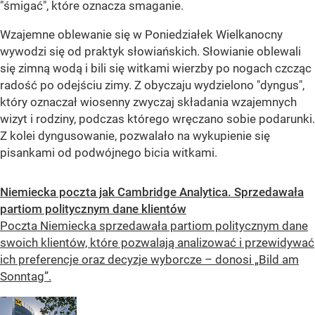
"śmigać", które oznacza smaganie.
Wzajemne oblewanie się w Poniedziałek Wielkanocny
wywodzi się od praktyk słowiańskich. Słowianie oblewali
się zimną wodą i bili się witkami wierzby po nogach czcząc
radość po odejściu zimy. Z obyczaju wydzielono "dyngus",
który oznaczał wiosenny zwyczaj składania wzajemnych
wizyt i rodziny, podczas którego wręczano sobie podarunki.
Z kolei dyngusowanie, pozwalało na wykupienie się
pisankami od podwójnego bicia witkami.
Niemiecka poczta jak Cambridge Analytica. Sprzedawała
partiom politycznym dane klientów
Poczta Niemiecka sprzedawała partiom politycznym dane
swoich klientów, które pozwalają analizować i przewidywać
ich preferencje oraz decyzje wyborcze – donosi „Bild am
Sonntag”.