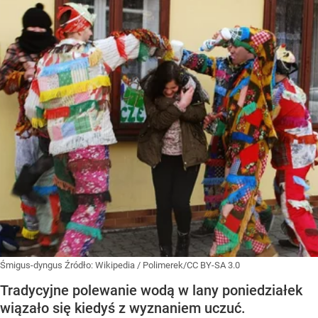
Śmigus-dyngus
Źródło:
Wikipedia
/
Polimerek/CC BY-SA 3.0
Tradycyjne polewanie wodą w lany poniedziałek
wiązało się kiedyś z wyznaniem uczuć.