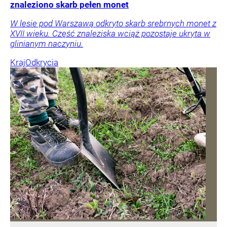
znaleziono skarb pełen monet
W lesie pod Warszawą odkryto skarb srebrnych monet z
XVII wieku. Część znaleziska wciąż pozostaje ukryta w
glinianym naczyniu.
Kraj
Odkrycia