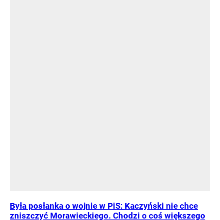
Była posłanka o wojnie w PiS: Kaczyński nie chce
zniszczyć Morawieckiego. Chodzi o coś większego