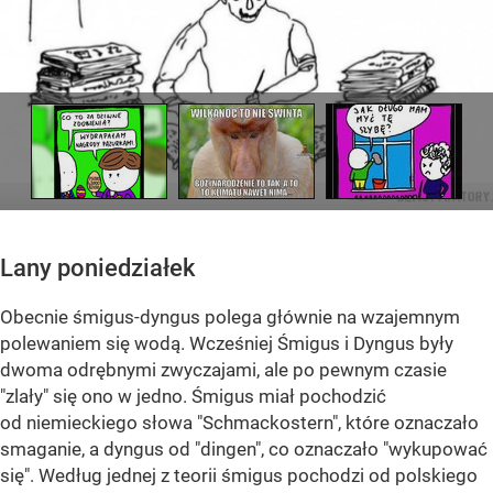
Lany poniedziałek
Obecnie śmigus-dyngus polega głównie na wzajemnym
polewaniem się wodą. Wcześniej Śmigus i Dyngus były
dwoma odrębnymi zwyczajami, ale po pewnym czasie
"zlały" się ono w jedno. Śmigus miał pochodzić
od niemieckiego słowa "Schmackostern", które oznaczało
smaganie, a dyngus od "dingen", co oznaczało "wykupować
się". Według jednej z teorii śmigus pochodzi od polskiego