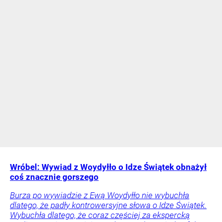
Wróbel: Wywiad z Woydyłło o Idze Świątek obnażył
coś znacznie gorszego
Burza po wywiadzie z Ewą Woydyłło nie wybuchła
dlatego, że padły kontrowersyjne słowa o Idze Świątek.
Wybuchła dlatego, że coraz częściej za ekspercką