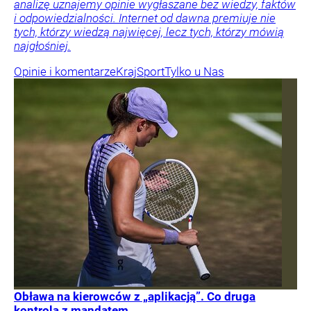
analizę uznajemy opinie wygłaszane bez wiedzy, faktów
i odpowiedzialności. Internet od dawna premiuje nie
tych, którzy wiedzą najwięcej, lecz tych, którzy mówią
najgłośniej.
Opinie i komentarze
Kraj
Sport
Tylko u Nas
Obława na kierowców z „aplikacją”. Co druga
kontrola z mandatem