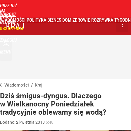
PRZEJDŹ
NA
WPROST
STRONĘ
WIADOMOŚCI
POLITYKA
BIZNES
DOM
ZDROWIE
ROZRYWKA
TYGODN
GŁÓWNĄ
KRAJ
UBSKRYBUJ
ZALOGUJ
MENU
Wiadomości
/
Kraj
Dziś śmigus-dyngus. Dlaczego
w Wielkanocny Poniedziałek
tradycyjnie oblewamy się wodą?
Dodano:
2
kwietnia
2018
6:48