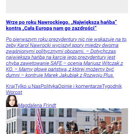
Wrze po roku Nawrockiego. „Największa hańba”
kontra „Cała Europa nam go zazdrości”
Po pierwszym roku prezydentury nic nie wskazuje na to,
żeby Karol Nawrocki wyciszył spory między dwoma
zwaśnionymi politycznymi obozami. – Dotychczas
największą hańbą na karcie jego prezydentury jest
chyba zawetowanie SAFE – ocenia Mariusz Witczak z
KO. – Mamy głowę państwa, z której możemy być
dumni – kontruje Marek Jakubiak z Rozwoju Plus.
Kraj
Tylko u Nas
Polityka
Opinie i komentarze
Tygodnik
Wprost
Magdalena
Frindt