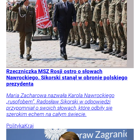
Rzeczniczka MSZ Rosji ostro o słowach
Nawrockiego. Sikorski stanął w obronie polskiego
prezydenta
Maria Zacharowa nazwała Karola Nawrockiego
„rusofobem”. Radosław Sikorski w odpowiedzi
przypomniał o swoich słowach, które odbiły się
szerokim echem na całym świecie.
Polityka
Kraj