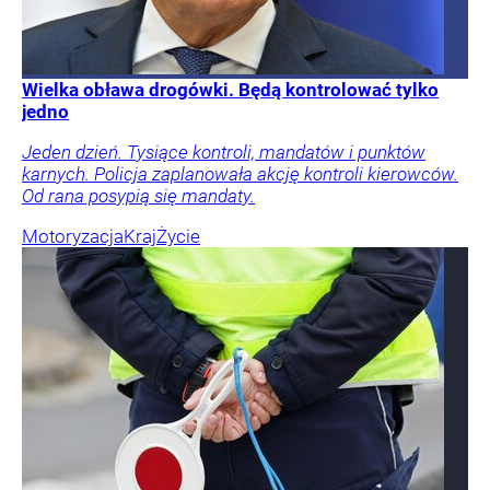
Wielka obława drogówki. Będą kontrolować tylko
jedno
Jeden dzień. Tysiące kontroli, mandatów i punktów
karnych. Policja zaplanowała akcję kontroli kierowców.
Od rana posypią się mandaty.
Motoryzacja
Kraj
Życie