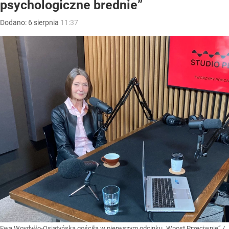
psychologiczne brednie”
Dodano:
6
sierpnia
11:37
Ewa Woydyłło-Osiatyńska gościła w pierwszym odcinku „Wpost Przeciwnie”
/