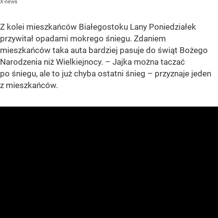
X-news
Z kolei mieszkańców Białegostoku Lany Poniedziałek
przywitał opadami mokrego śniegu. Zdaniem
mieszkańców taka auta bardziej pasuje do świąt Bożego
Narodzenia niż Wielkiejnocy. – Jajka można taczać
po śniegu, ale to już chyba ostatni śnieg – przyznaje jeden
z mieszkańców.