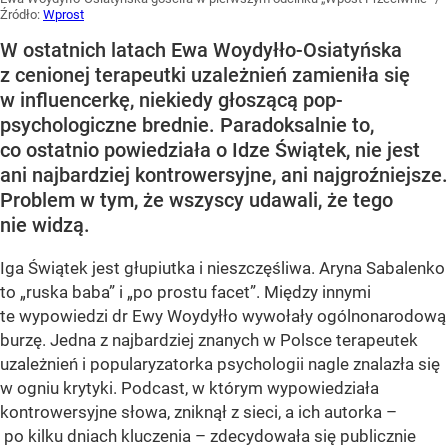
Źródło:
Wprost
W ostatnich latach Ewa Woydyłło-Osiatyńska
z cenionej terapeutki uzależnień zamieniła się
w influencerkę, niekiedy głoszącą pop-
psychologiczne brednie. Paradoksalnie to,
co ostatnio powiedziała o Idze Świątek, nie jest
ani najbardziej kontrowersyjne, ani najgroźniejsze.
Problem w tym, że wszyscy udawali, że tego
nie widzą.
Iga Świątek jest głupiutka i nieszczęśliwa. Aryna Sabalenko
to „ruska baba” i „po prostu facet”. Między innymi
te wypowiedzi dr Ewy Woydyłło wywołały ogólnonarodową
burzę. Jedna z najbardziej znanych w Polsce terapeutek
uzależnień i popularyzatorka psychologii nagle znalazła się
w ogniu krytyki. Podcast, w którym wypowiedziała
kontrowersyjne słowa, zniknął z sieci, a ich autorka –
po kilku dniach kluczenia – zdecydowała się publicznie