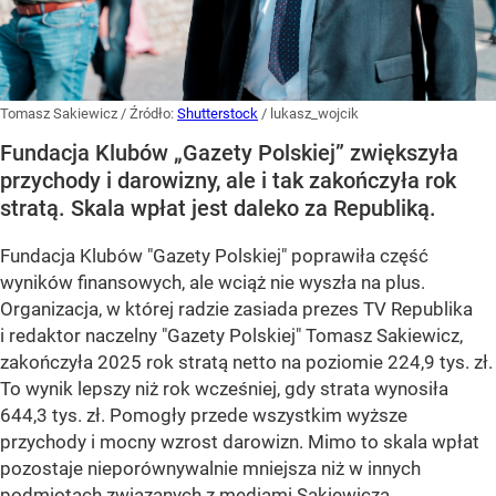
Tomasz Sakiewicz
/ Źródło:
Shutterstock
/
lukasz_wojcik
Fundacja Klubów „Gazety Polskiej” zwiększyła
przychody i darowizny, ale i tak zakończyła rok
stratą. Skala wpłat jest daleko za Republiką.
Fundacja Klubów "Gazety Polskiej" poprawiła część
wyników finansowych, ale wciąż nie wyszła na plus.
Organizacja, w której radzie zasiada prezes TV Republika
i redaktor naczelny "Gazety Polskiej" Tomasz Sakiewicz,
zakończyła 2025 rok stratą netto na poziomie 224,9 tys. zł.
To wynik lepszy niż rok wcześniej, gdy strata wynosiła
644,3 tys. zł. Pomogły przede wszystkim wyższe
przychody i mocny wzrost darowizn. Mimo to skala wpłat
pozostaje nieporównywalnie mniejsza niż w innych
podmiotach związanych z mediami Sakiewicza.