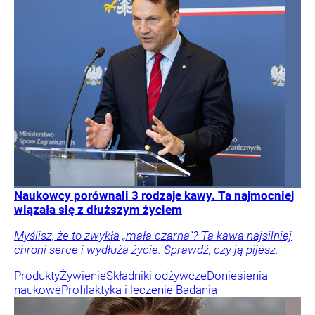
Naukowcy porównali 3 rodzaje kawy. Ta najmocniej
wiązała się z dłuższym życiem
Myślisz, że to zwykła „mała czarna”? Ta kawa najsilniej
chroni serce i wydłuża życie. Sprawdź, czy ją pijesz.
Produkty
Żywienie
Składniki odżywcze
Doniesienia
naukowe
Profilaktyka i leczenie
Badania