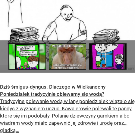
Dziś śmigus-dyngus. Dlaczego w Wielkanocny
Poniedziałek tradycyjnie oblewamy się wodą?
Tradycyjne polewanie wodą w lany poniedziałek wiązało się
kiedyś z wyznaniem uczuć. Kawalerowie polewali te panny,
które się im podobały. Polanie dziewczyny garnkiem albo
wiadrem wody miało zapewnić jej zdrowie i urodę oraz...
gładką...