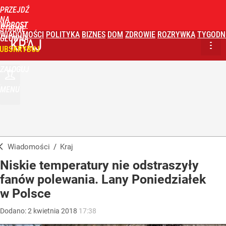
PRZEJDŹ
NA
WPROST
STRONĘ
WIADOMOŚCI
POLITYKA
BIZNES
DOM
ZDROWIE
ROZRYWKA
TYGODN
GŁÓWNĄ
KRAJ
UBSKRYBUJ
ZALOGUJ
MENU
Wiadomości
/
Kraj
Niskie temperatury nie odstraszyły
fanów polewania. Lany Poniedziałek
w Polsce
Dodano:
2
kwietnia
2018
17:38