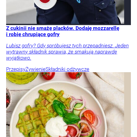
Z cukinii nie smażę placków. Dodaję mozzarellę
i robię chrupiące gofry
Lubisz gofry? Gdy spróbujesz tych przepadniesz. Jeden
wytrawny składnik sprawia, że smakują naprawdę
wyjątkowo.
Przepisy
Żywienie
Składniki odżywcze