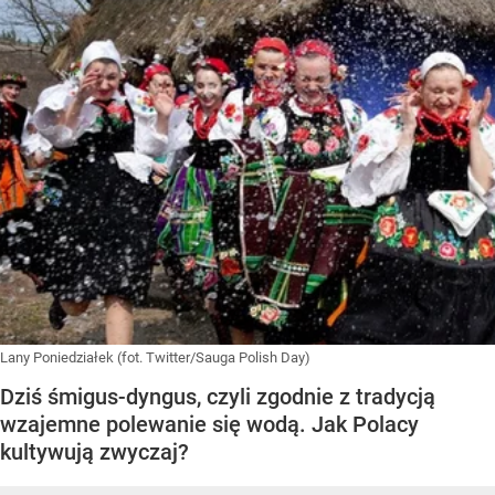
Lany Poniedziałek (fot. Twitter/Sauga Polish Day)
Dziś śmigus-dyngus, czyli zgodnie z tradycją
wzajemne polewanie się wodą. Jak Polacy
kultywują zwyczaj?