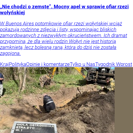
„Nie chodzi o zemstę”. Mocny apel w sprawie ofiar rzezi
wołyńskiej
W Buenos Aires potomkowie ofiar rzezi wołyńskiej wciąż
pokazują rodzinne zdjęcia i listy, wspominając bliskich
zamordowanych z niezwykłym okrucieństwem. Ich dramat
przypomina, że dla wielu rodzin Wołyń nie jest historią
zamkniętą, lecz bolesną raną, która do dziś nie została
zagojona.
Kraj
Polityka
Opinie i komentarze
Tylko u Nas
Tygodnik Wprost