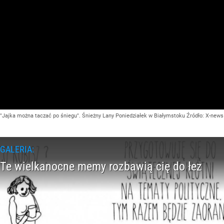
"Jajka można taczać po śniegu". Śnieżny Lany Poniedziałek w Białymstoku
Źródło:
X-news