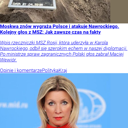
Moskwa znów wygraża Polsce i atakuje Nawrockiego.
Kolejny głos z MSZ: Jak zawsze czas na fakty
Wpis rzeczniczki MSZ Rosji, która uderzyła w Karola
Nawrockiego, odbił się szerokim echem w naszej dyplomacji.
Po ministrze spraw zagranicznych Polski głos zabrał Maciej
Wewiór.
Opinie i komentarze
Polityka
Kraj