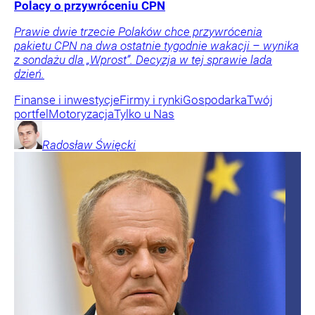
Polacy o przywróceniu CPN
Prawie dwie trzecie Polaków chce przywrócenia
pakietu CPN na dwa ostatnie tygodnie wakacji – wynika
z sondażu dla „Wprost”. Decyzja w tej sprawie lada
dzień.
Finanse i inwestycje
Firmy i rynki
Gospodarka
Twój
portfel
Motoryzacja
Tylko u Nas
Radosław
Święcki