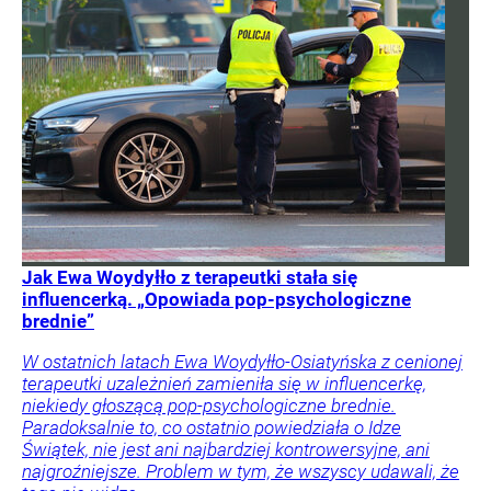
Jak Ewa Woydyłło z terapeutki stała się
influencerką. „Opowiada pop-psychologiczne
brednie”
W ostatnich latach Ewa Woydyłło-Osiatyńska z cenionej
terapeutki uzależnień zamieniła się w influencerkę,
niekiedy głoszącą pop-psychologiczne brednie.
Paradoksalnie to, co ostatnio powiedziała o Idze
Świątek, nie jest ani najbardziej kontrowersyjne, ani
najgroźniejsze. Problem w tym, że wszyscy udawali, że