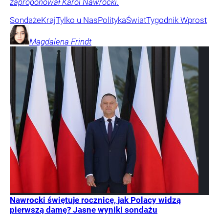
zaproponował Karol Nawrocki.
Sondaże
Kraj
Tylko u Nas
Polityka
Świat
Tygodnik Wprost
Magdalena
Frindt
Nawrocki świętuje rocznicę, jak Polacy widzą
pierwszą damę? Jasne wyniki sondażu