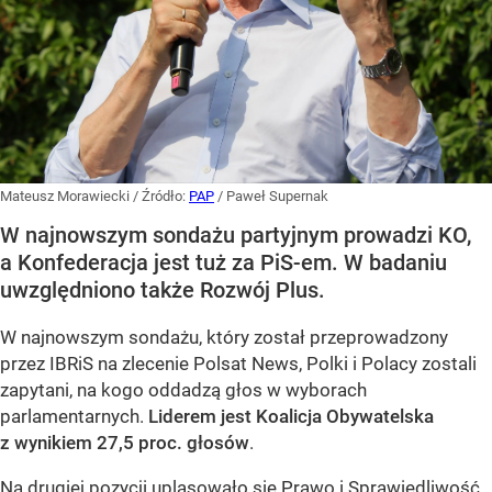
Mateusz Morawiecki
/ Źródło:
PAP
/
Paweł Supernak
W najnowszym sondażu partyjnym prowadzi KO,
a Konfederacja jest tuż za PiS-em. W badaniu
uwzględniono także Rozwój Plus.
W najnowszym sondażu, który został przeprowadzony
przez IBRiS na zlecenie Polsat News, Polki i Polacy zostali
zapytani, na kogo oddadzą głos w wyborach
parlamentarnych.
Liderem jest Koalicja Obywatelska
z wynikiem 27,5 proc. głosów
.
Na drugiej pozycji uplasowało się Prawo i Sprawiedliwość,