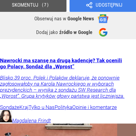
SKOMENTUJ
UDOSTĘPNIJ
7
Obserwuj nas
w
Google News
Dodaj jako
źródło w Google
Nawrocki ma szansę na drugą kadencję? Tak ocenili
go Polacy. Sondaż dla „Wprost”
Blisko 39 proc. Polek i Polaków deklaruje, że ponownie
zagłosowałoby na Karola Nawrockiego w wyborach
prezydenckich – wynika z sondażu SW Research dla
„Wprost”. Grupa krytyków głowy państwa jest liczniejsza.
Sondaże
Kraj
Tylko u Nas
Polityka
Opinie i komentarze
Magdalena
Frindt