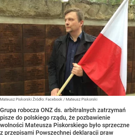
Mateusz Piskorski
Źródło:
Facebook
/
Mateusz Piskorski
Grupa robocza ONZ ds. arbitralnych zatrzymań
pisze do polskiego rządu, że pozbawienie
wolności Mateusza Piskorskiego było sprzeczne
z przepisami Powszechnej deklaracji praw