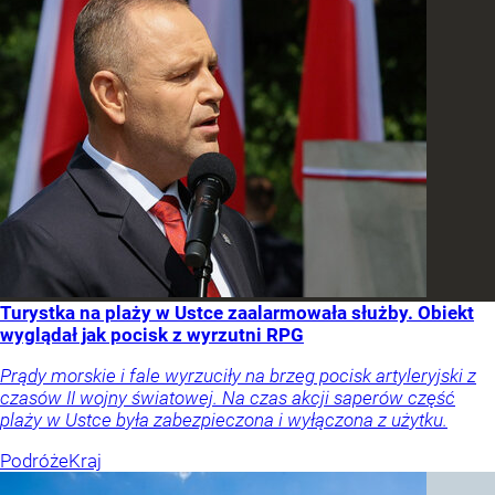
Turystka na plaży w Ustce zaalarmowała służby. Obiekt
wyglądał jak pocisk z wyrzutni RPG
Prądy morskie i fale wyrzuciły na brzeg pocisk artyleryjski z
czasów II wojny światowej. Na czas akcji saperów część
plaży w Ustce była zabezpieczona i wyłączona z użytku.
Podróże
Kraj