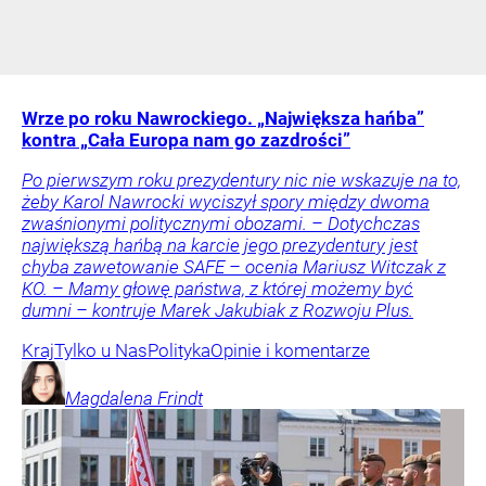
Wrze po roku Nawrockiego. „Największa hańba”
kontra „Cała Europa nam go zazdrości”
Po pierwszym roku prezydentury nic nie wskazuje na to,
żeby Karol Nawrocki wyciszył spory między dwoma
zwaśnionymi politycznymi obozami. – Dotychczas
największą hańbą na karcie jego prezydentury jest
chyba zawetowanie SAFE – ocenia Mariusz Witczak z
KO. – Mamy głowę państwa, z której możemy być
dumni – kontruje Marek Jakubiak z Rozwoju Plus.
Kraj
Tylko u Nas
Polityka
Opinie i komentarze
Magdalena
Frindt