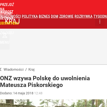
PRZEJDŹ
NA
WPROST
STRONĘ
WIADOMOŚCI
POLITYKA
BIZNES
DOM
ZDROWIE
ROZRYWKA
TYGODN
GŁÓWNĄ
KRAJ
UBSKRYBUJ
ZALOGUJ
MENU
Wiadomości
/
Kraj
ONZ wzywa Polskę do uwolnienia
Mateusza Piskorskiego
Dodano:
14
maja
2018
12:48