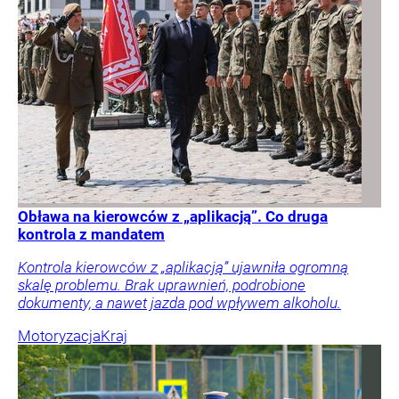
Obława na kierowców z „aplikacją”. Co druga
kontrola z mandatem
Kontrola kierowców z „aplikacją” ujawniła ogromną
skalę problemu. Brak uprawnień, podrobione
dokumenty, a nawet jazda pod wpływem alkoholu.
Motoryzacja
Kraj