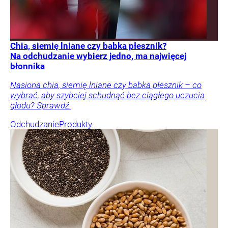
Chia, siemię lniane czy babka płesznik?
Na odchudzanie wybierz jedno, ma najwięcej
błonnika
Nasiona chia, siemię lniane czy babka płesznik – co
wybrać, aby szybciej schudnąć bez ciągłego uczucia
głodu? Sprawdź.
Odchudzanie
Produkty