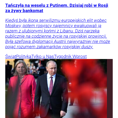
Tańczyła na weselu z Putinem. Dzisiaj robi w Rosji
za żywy bankomat
Kiedyś była ikoną serwilizmu europejskich elit wobec
Moskwy, potem rosyjscy najemnicy ewakuowali ją
razem z ulubionymi końmi z Libanu. Dziś narzeka
publicznie na codzienne życie na rosyjskiej prowincji.
Była szefowa dyplomacji Austrii najwyraźniej nie może
pojąć rozumem zakamarków rosyjskiej duszy.
Świat
Polityka
Tylko u Nas
Tygodnik Wprost