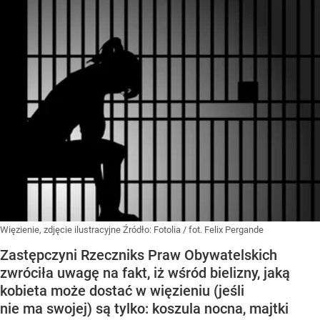
Więzienie, zdjęcie ilustracyjne
Źródło:
Fotolia
/
fot. Felix Pergande
Zastępczyni Rzeczniks Praw Obywatelskich
zwróciła uwagę na fakt, iż wśród bielizny, jaką
kobieta może dostać w więzieniu (jeśli
nie ma swojej) są tylko: koszula nocna, majtki