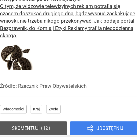
O tym, że widzowie telewizyjnych reklam potrafią się
czasem doszukać drugiego dna, bądź wysnuć zaskakujące
wnioski, nie trzeba nikogo przekonywać. Jak podaje portal
Bezprawnik, do Komisji Etyki Reklamy trafiła niecodzienna
skarga.
Źródło:
Rzecznik Praw Obywatelskich
Wiadomości
Kraj
Życie
SKOMENTUJ
UDOSTĘPNIJ
12