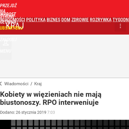
PRZEJDŹ
NA
WPROST
STRONĘ
WIADOMOŚCI
POLITYKA
BIZNES
DOM
ZDROWIE
ROZRYWKA
TYGODN
GŁÓWNĄ
KRAJ
UBSKRYBUJ
ZALOGUJ
MENU
Wiadomości
/
Kraj
Kobiety w więzieniach nie mają
biustonoszy. RPO interweniuje
Dodano:
26
stycznia
2019
7:03