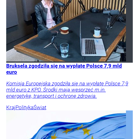
Bruksela zgodziła się na wypłatę Polsce 7,9 mld
euro
Komisja Europejska zgodziła się na wypłatę Polsce 7,9
mld euro z KPO. Środki mają wesprzeć m.in.
energetykę, transport i ochronę zdrowia.
Kraj
Polityka
Świat