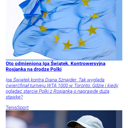
Oto odmieniona Iga Świątek. Kontrowersyjna
Rosjanka na drodze Polki
Iga Świątek kontra Diana Sznajder. Tak wygląda
ćwierćfinał turnieju WTA 1000 w Toronto. Gdzie i kiedy
oglądać starcie Polki z Rosjanką o naprawdę dużą
stawkę?
Tenis
Sport