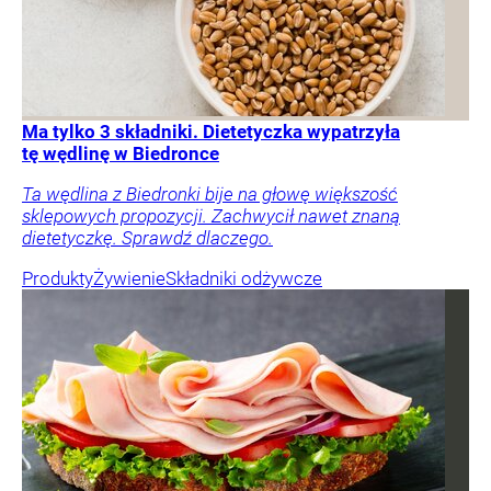
Ma tylko 3 składniki. Dietetyczka wypatrzyła
tę wędlinę w Biedronce
Ta wędlina z Biedronki bije na głowę większość
sklepowych propozycji. Zachwycił nawet znaną
dietetyczkę. Sprawdź dlaczego.
Produkty
Żywienie
Składniki odżywcze