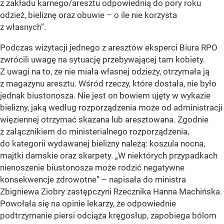
z zakładu karnego/aresztu odpowiednią do pory roku
odzież, bieliznę oraz obuwie – o ile nie korzysta
z własnych”.
Podczas wizytacji jednego z aresztów eksperci Biura RPO
zwrócili uwagę na sytuację przebywającej tam kobiety.
Z uwagi na to, że nie miała własnej odzieży, otrzymała ją
z magazynu aresztu. Wśród rzeczy, które dostała, nie było
jednak biustonosza. Nie jest on bowiem ujęty w wykazie
bielizny, jaką według rozporządzenia może od administracji
więziennej otrzymać skazana lub aresztowana. Zgodnie
z załącznikiem do ministerialnego rozporządzenia,
do kategorii wydawanej bielizny należą: koszula nocna,
majtki damskie oraz skarpety. „W niektórych przypadkach
nienoszenie biustonosza może rodzić negatywne
konsekwencje zdrowotne” – napisała do ministra
Zbigniewa Ziobry zastępczyni Rzecznika Hanna Machińska.
Powołała się na opinie lekarzy, że odpowiednie
podtrzymanie piersi odciąża kręgosłup, zapobiega bólom