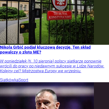
Nikola Grbić podjął kluczową decyzję. Ten skład
powalczy o złoto ME?
W poniedziałek (tj. 10 sierpnia) polscy siatkarze ponownie
wrócili do pracy po niedawnym sukcesie w Lidze Narodów.
Kolejny cel? Mistrzostwa Europy we wrześniu.
Siatkówka
Sport