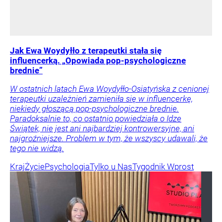
Jak Ewa Woydyłło z terapeutki stała się
influencerką. „Opowiada pop-psychologiczne
brednie”
W ostatnich latach Ewa Woydyłło-Osiatyńska z cenionej
terapeutki uzależnień zamieniła się w influencerkę,
niekiedy głoszącą pop-psychologiczne brednie.
Paradoksalnie to, co ostatnio powiedziała o Idze
Świątek, nie jest ani najbardziej kontrowersyjne, ani
najgroźniejsze. Problem w tym, że wszyscy udawali, że
tego nie widzą.
Kraj
Życie
Psychologia
Tylko u Nas
Tygodnik Wprost