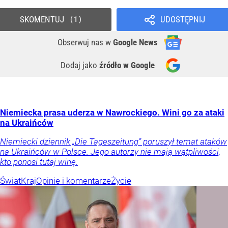
SKOMENTUJ
UDOSTĘPNIJ
1
Obserwuj nas
w
Google News
Dodaj jako
źródło w Google
Niemiecka prasa uderza w Nawrockiego. Wini go za ataki
na Ukraińców
Niemiecki dziennik „Die Tageszeitung” poruszył temat ataków
na Ukraińców w Polsce. Jego autorzy nie mają wątpliwości,
kto ponosi tutaj winę.
Świat
Kraj
Opinie i komentarze
Życie