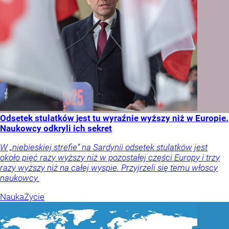
Odsetek stulatków jest tu wyraźnie wyższy niż w Europie.
Naukowcy odkryli ich sekret
W „niebieskiej strefie” na Sardynii odsetek stulatków jest
około pięć razy wyższy niż w pozostałej części Europy i trzy
razy wyższy niż na całej wyspie. Przyjrzeli się temu włoscy
naukowcy.
Nauka
Życie