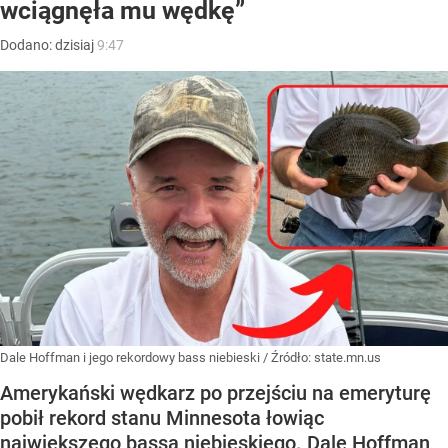
wciągnęła mu wędkę”
Dodano:
dzisiaj
9:47
Dale Hoffman i jego rekordowy bass niebieski
/ Źródło:
state.mn.us
Amerykański wędkarz po przejściu na emeryturę
pobił rekord stanu Minnesota łowiąc
największego bassa niebieskiego. Dale Hoffman