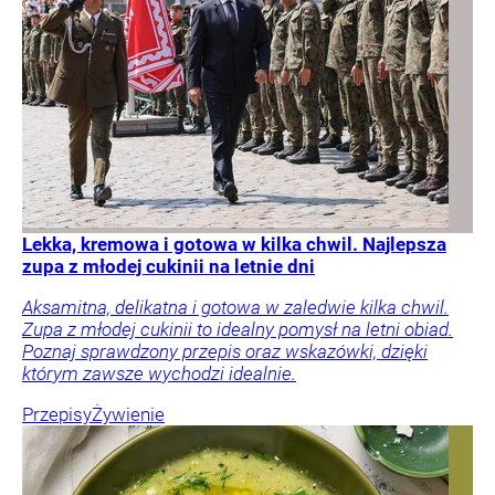
Lekka, kremowa i gotowa w kilka chwil. Najlepsza
zupa z młodej cukinii na letnie dni
Aksamitna, delikatna i gotowa w zaledwie kilka chwil.
Zupa z młodej cukinii to idealny pomysł na letni obiad.
Poznaj sprawdzony przepis oraz wskazówki, dzięki
którym zawsze wychodzi idealnie.
Przepisy
Żywienie