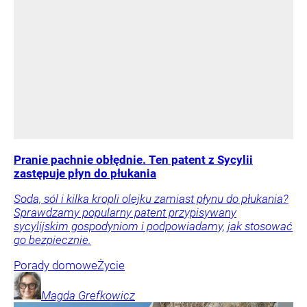
Pranie pachnie obłędnie. Ten patent z Sycylii
zastępuje płyn do płukania
Soda, sól i kilka kropli olejku zamiast płynu do płukania?
Sprawdzamy popularny patent przypisywany
sycylijskim gospodyniom i podpowiadamy, jak stosować
go bezpiecznie.
Porady domowe
Życie
Magda
Grefkowicz