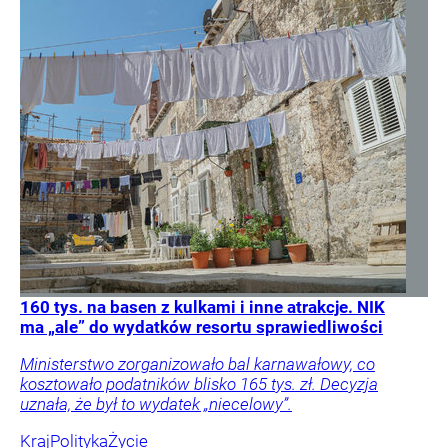
160 tys. na basen z kulkami i inne atrakcje. NIK
ma „ale” do wydatków resortu sprawiedliwości
Ministerstwo zorganizowało bal karnawałowy, co
kosztowało podatników blisko 165 tys. zł. Decyzja
uznała, że był to wydatek „niecelowy”.
Kraj
Polityka
Życie