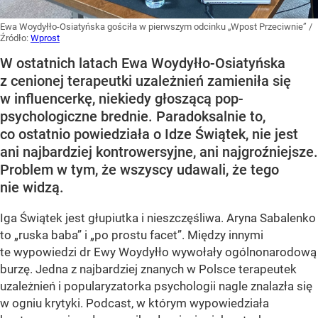
Ewa Woydyłło-Osiatyńska gościła w pierwszym odcinku „Wpost Przeciwnie”
/
Źródło:
Wprost
W ostatnich latach Ewa Woydyłło-Osiatyńska
z cenionej terapeutki uzależnień zamieniła się
w influencerkę, niekiedy głoszącą pop-
psychologiczne brednie. Paradoksalnie to,
co ostatnio powiedziała o Idze Świątek, nie jest
ani najbardziej kontrowersyjne, ani najgroźniejsze.
Problem w tym, że wszyscy udawali, że tego
nie widzą.
Iga Świątek jest głupiutka i nieszczęśliwa. Aryna Sabalenko
to „ruska baba” i „po prostu facet”. Między innymi
te wypowiedzi dr Ewy Woydyłło wywołały ogólnonarodową
burzę. Jedna z najbardziej znanych w Polsce terapeutek
uzależnień i popularyzatorka psychologii nagle znalazła się
w ogniu krytyki. Podcast, w którym wypowiedziała