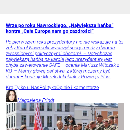
Wrze po roku Nawrockiego. „Największa hańba”
kontra „Cała Europa nam go zazdrości”
Po pierwszym roku prezydentury nic nie wskazuje na to,
żeby Karol Nawrocki wyciszył spory między dwoma
zwaśnionymi politycznymi obozami. – Dotychczas
największą hańbą na karcie jego prezydentury jest
chyba zawetowanie SAFE – ocenia Mariusz Witczak z
KO. – Mamy głowę państwa, z której możemy być
dumni – kontruje Marek Jakubiak z Rozwoju Plus.
Kraj
Tylko u Nas
Polityka
Opinie i komentarze
Magdalena
Frindt