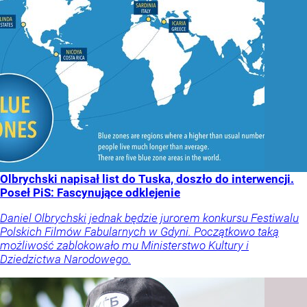
Olbrychski napisał list do Tuska, doszło do interwencji.
Poseł PiS: Fascynujące odklejenie
Daniel Olbrychski jednak będzie jurorem konkursu Festiwalu
Polskich Filmów Fabularnych w Gdyni. Początkowo taką
możliwość zablokowało mu Ministerstwo Kultury i
Dziedzictwa Narodowego.