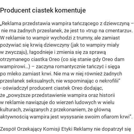
Producent ciastek komentuje
„Reklama przedstawia wampira tańczącego z dziewczyną –
nie ma żadnych przesłanek, że jest to »trup na cmentarzu«.
W reklamie to wampir wychodzi z trumny, ale zamiast
pożywiać się krwią dziewczyny (jak to wampiry miały
w zwyczaju), łagodnieje i zmienia się za sprawą
otrzymanego ciastka Oreo (co się stanie gdy Oreo dam
wampirowi…) – zaczyna romantycznie tańczyć i sięga
po mleko zamiast krwi. Nie ma w niej również żadnych
przesłanek seksualnych, nie wspominając o nekrofilii”
- oświadczył producent ciastek Oreo dodając,
że „powyższe przedstawienie wampira oraz historii
w reklamie nawiązuje do wierzeń ludowych w wielu
kulturach, związanych z przekonaniem, że główną
aktywnością wampira jest wysysanie swoim ofiarom krwi”.
Zespół Orzekający Komisji Etyki Reklamy nie dopatrzył się