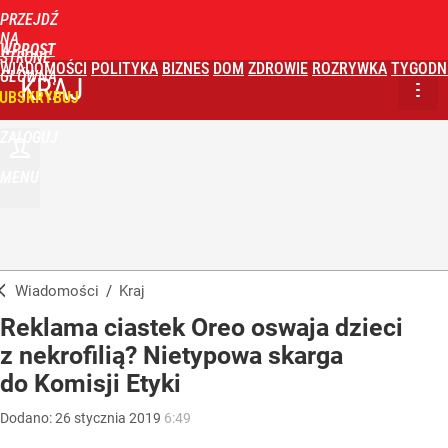
PRZEJDŹ
NA
WPROST
STRONĘ
WIADOMOŚCI
POLITYKA
BIZNES
DOM
ZDROWIE
ROZRYWKA
TYGODN
GŁÓWNĄ
KRAJ
UBSKRYBUJ
ZALOGUJ
MENU
Wiadomości
/
Kraj
Reklama ciastek Oreo oswaja dzieci
z nekrofilią? Nietypowa skarga
do Komisji Etyki
Dodano:
26
stycznia
2019
6:49