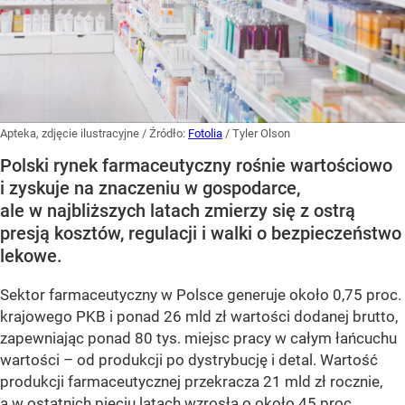
Apteka, zdjęcie ilustracyjne
/ Źródło:
Fotolia
/
Tyler Olson
Polski rynek farmaceutyczny rośnie wartościowo
i zyskuje na znaczeniu w gospodarce,
ale w najbliższych latach zmierzy się z ostrą
presją kosztów, regulacji i walki o bezpieczeństwo
lekowe.
Sektor farmaceutyczny w Polsce generuje około 0,75 proc.
krajowego PKB i ponad 26 mld zł wartości dodanej brutto,
zapewniając ponad 80 tys. miejsc pracy w całym łańcuchu
wartości – od produkcji po dystrybucję i detal. Wartość
produkcji farmaceutycznej przekracza 21 mld zł rocznie,
a w ostatnich pięciu latach wzrosła o około 45 proc.,