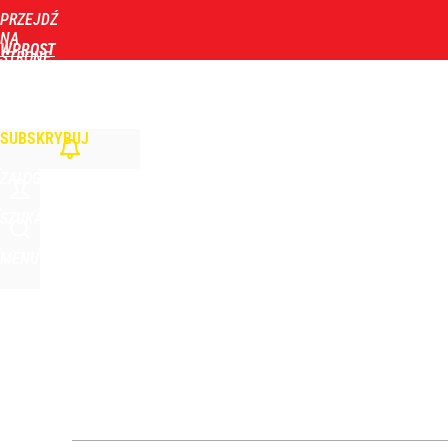
PRZEJDŹ
Udostępnij
0
Skomentuj
NA
WPROST
STRONĘ
GŁÓWNĄ
WIADOMOŚCI
POLITYKA
BIZNES
DOM
ZDROWIE
ROZRYWKA
TYGOD
Tym będzie można się objadać w Pałacu Prezydenc
SUBSKRYBUJ
1
ZALOGUJ
Taki plan ma dotyczyć Hołowni. Miller i Komorowsk
SZUKAJ
MENU
3
Pomysł PiS skonfrontowany z rzeczywistością. Ty
2