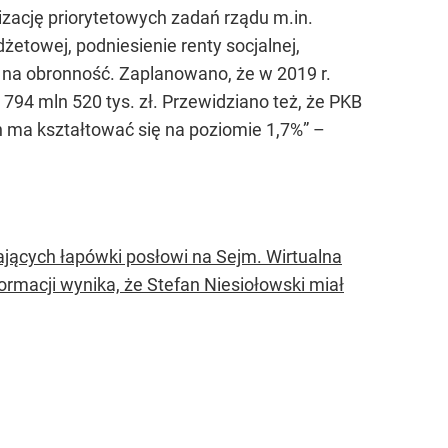
izację priorytetowych zadań rządu m.in.
żetowej, podniesienie renty socjalnej,
 na obronność. Zaplanowano, że w 2019 r.
94 mln 520 tys. zł. Przewidziano też, że PKB
ych ma kształtować się na poziomie 1,7%” –
ących łapówki posłowi na Sejm. Wirtualna
ormacji wynika, że Stefan Niesiołowski miał