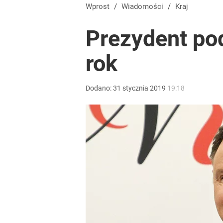
Temu, Shein i AliExpress już nie takie atrakcyjne.
Wprost
/
Wiadomości
/
Kraj
Prezydent po
dodaj
rok
Tajemnica paragonów grozy. Tak restauratorzy m
Dodano:
31
stycznia
2019
19:18
5
Stanowski przemawiał u Nawrockiego. Giertych: „W
2