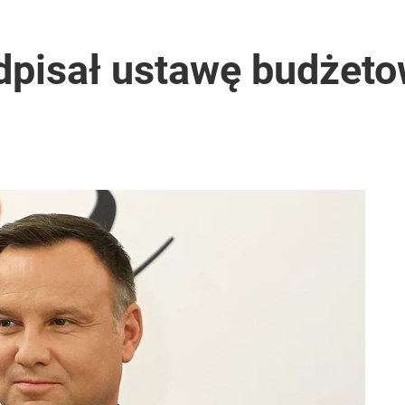
 Polaków zapytano o zakupy
dpisał ustawę budżet
anipulują cenami nad morzem
azelina jakich mało”