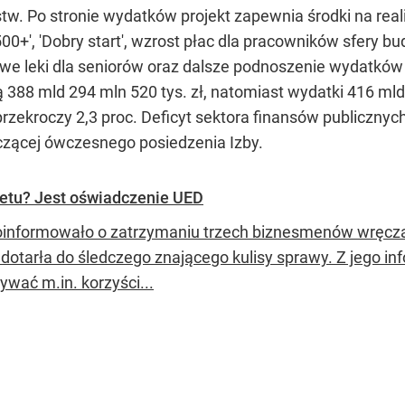
stw. Po stronie wydatków projekt zapewnia środki na real
+', 'Dobry start', wzrost płac dla pracowników sfery bud
owe leki dla seniorów oraz dalsze podnoszenie wydatków
88 mld 294 mln 520 tys. zł, natomiast wydatki 416 mld 7
ie przekroczy 2,3 proc. Deficyt sektora finansów publiczn
zącej ówczesnego posiedzenia Izby.
tetu? Jest oświadczenie UED
informowało o zatrzymaniu trzech biznesmenów wręczaj
dotarła do śledczego znającego kulisy sprawy. Z jego inf
ywać m.in. korzyści...