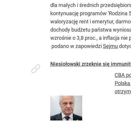
dla małych i średnich przedsiębior
kontynuację programów 'Rodzina 500
waloryzację rent i emerytur, darm
dochody budżetu państwa wyniosą 3
wzrośnie o 3,8 proc., a inflacja n
podano w zapowiedzi
Sejmu
dotyc
Niesiołowski zrzeknie się immuni
CBA po
Polska 
otrzym