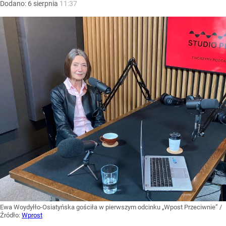
Dodano:
6
sierpnia
11:37
Ewa Woydyłło-Osiatyńska gościła w pierwszym odcinku „Wpost Przeciwnie”
/
Źródło:
Wprost