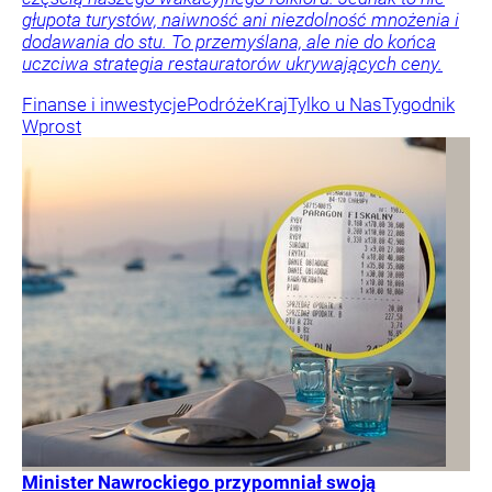
głupota turystów, naiwność ani niezdolność mnożenia i
dodawania do stu. To przemyślana, ale nie do końca
uczciwa strategia restauratorów ukrywających ceny.
Finanse i inwestycje
Podróże
Kraj
Tylko u Nas
Tygodnik
Wprost
Minister Nawrockiego przypomniał swoją