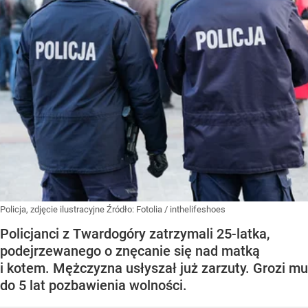
Policja, zdjęcie ilustracyjne
Źródło:
Fotolia
/
inthelifeshoes
Policjanci z Twardogóry zatrzymali 25-latka,
podejrzewanego o znęcanie się nad matką
i kotem. Mężczyzna usłyszał już zarzuty. Grozi mu
do 5 lat pozbawienia wolności.