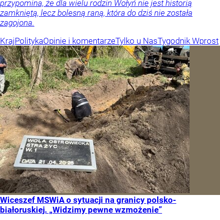
przypomina, że dla wielu rodzin Wołyń nie jest historią
zamkniętą, lecz bolesną raną, która do dziś nie została
zagojona.
Kraj
Polityka
Opinie i komentarze
Tylko u Nas
Tygodnik Wprost
Wiceszef MSWiA o sytuacji na granicy polsko-
białoruskiej. „Widzimy pewne wzmożenie”