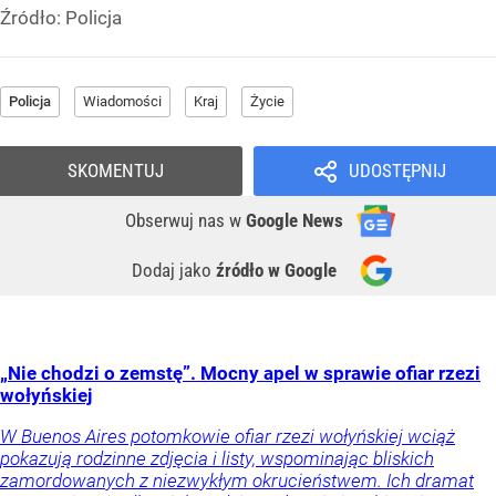
Źródło:
Policja
Policja
Wiadomości
Kraj
Życie
SKOMENTUJ
UDOSTĘPNIJ
Obserwuj nas
w
Google News
Dodaj jako
źródło w Google
„Nie chodzi o zemstę”. Mocny apel w sprawie ofiar rzezi
wołyńskiej
W Buenos Aires potomkowie ofiar rzezi wołyńskiej wciąż
pokazują rodzinne zdjęcia i listy, wspominając bliskich
zamordowanych z niezwykłym okrucieństwem. Ich dramat