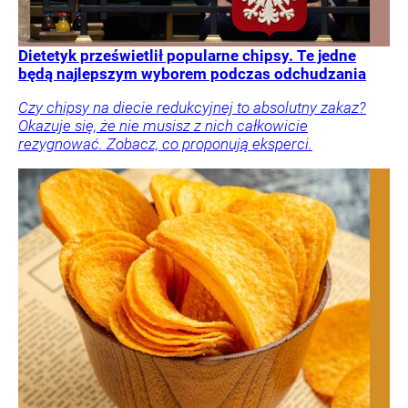
Dietetyk prześwietlił popularne chipsy. Te jedne
będą najlepszym wyborem podczas odchudzania
Czy chipsy na diecie redukcyjnej to absolutny zakaz?
Okazuje się, że nie musisz z nich całkowicie
rezygnować. Zobacz, co proponują eksperci.