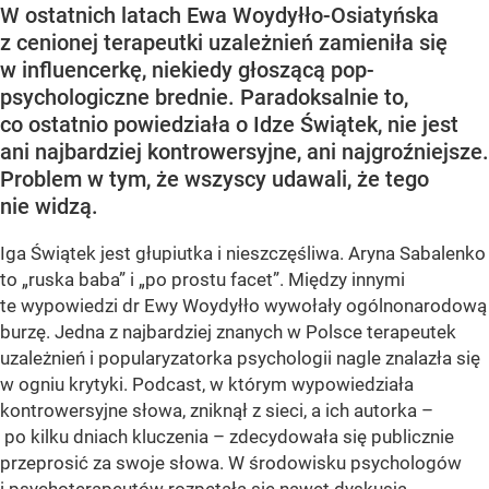
W ostatnich latach Ewa Woydyłło-Osiatyńska
z cenionej terapeutki uzależnień zamieniła się
w influencerkę, niekiedy głoszącą pop-
psychologiczne brednie. Paradoksalnie to,
co ostatnio powiedziała o Idze Świątek, nie jest
ani najbardziej kontrowersyjne, ani najgroźniejsze.
Problem w tym, że wszyscy udawali, że tego
nie widzą.
Iga Świątek jest głupiutka i nieszczęśliwa. Aryna Sabalenko
to „ruska baba” i „po prostu facet”. Między innymi
te wypowiedzi dr Ewy Woydyłło wywołały ogólnonarodową
burzę. Jedna z najbardziej znanych w Polsce terapeutek
uzależnień i popularyzatorka psychologii nagle znalazła się
w ogniu krytyki. Podcast, w którym wypowiedziała
kontrowersyjne słowa, zniknął z sieci, a ich autorka –
po kilku dniach kluczenia – zdecydowała się publicznie
przeprosić za swoje słowa. W środowisku psychologów
i psychoterapeutów rozpętała się nawet dyskusja,