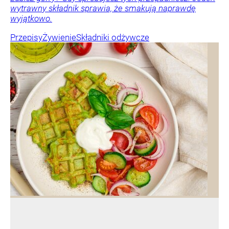
wytrawny składnik sprawia, że smakują naprawdę
wyjątkowo.
Przepisy
Żywienie
Składniki odżywcze