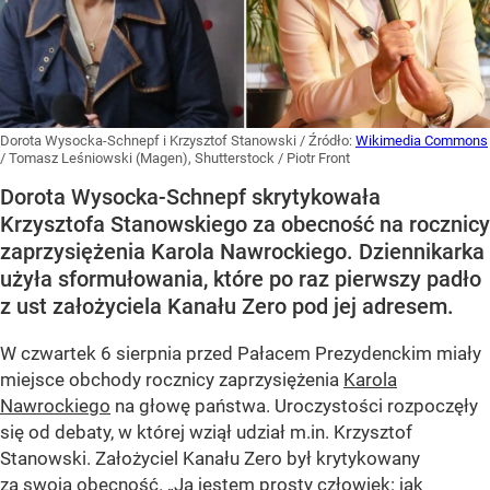
Dorota Wysocka-Schnepf i Krzysztof Stanowski
/ Źródło:
Wikimedia Commons
/
Tomasz Leśniowski (Magen), Shutterstock / Piotr Front
Dorota Wysocka-Schnepf skrytykowała
Krzysztofa Stanowskiego za obecność na rocznicy
zaprzysiężenia Karola Nawrockiego. Dziennikarka
użyła sformułowania, które po raz pierwszy padło
z ust założyciela Kanału Zero pod jej adresem.
W czwartek 6 sierpnia przed Pałacem Prezydenckim miały
miejsce obchody rocznicy zaprzysiężenia
Karola
Nawrockiego
na głowę państwa. Uroczystości rozpoczęły
się od debaty, w której wziął udział m.in. Krzysztof
Stanowski. Założyciel Kanału Zero był krytykowany
za swoją obecność. „Ja jestem prosty człowiek: jak