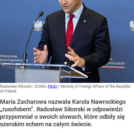
Radosław Sikorski
/ Źródło:
Flickr
/
Ministry of Foreign Affairs of the Republic
of Poland
Maria Zacharowa nazwała Karola Nawrockiego
„rusofobem”. Radosław Sikorski w odpowiedzi
przypomniał o swoich słowach, które odbiły się
szerokim echem na całym świecie.