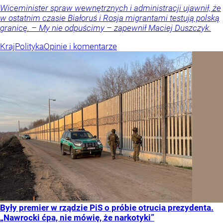
Wiceminister spraw wewnętrznych i administracji ujawnił, że
w ostatnim czasie Białoruś i Rosja migrantami testują polską
granicę. – My nie odpuścimy – zapewnił Maciej Duszczyk.
Kraj
Polityka
Opinie i komentarze
Były premier w rządzie PiS o próbie otrucia prezydenta.
„Nawrocki ćpa, nie mówię, że narkotyki”