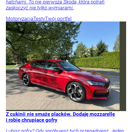
hatchami. To nie pierwsza Skoda, która potrafi
zaskoczyć nie tylko wymiarami.
Motoryzacja
Testy
Twój portfel
Z cukinii nie smażę placków. Dodaję mozzarellę
i robię chrupiące gofry
Lubisz gofry? Gdy spróbujesz tych przepadniesz. Jeden