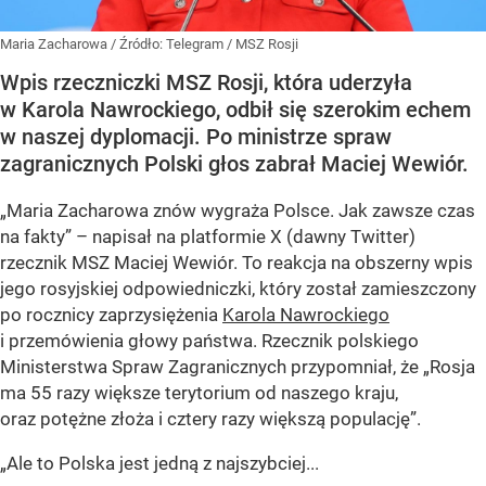
Maria Zacharowa
/ Źródło:
Telegram
/
MSZ Rosji
Wpis rzeczniczki MSZ Rosji, która uderzyła
w Karola Nawrockiego, odbił się szerokim echem
w naszej dyplomacji. Po ministrze spraw
zagranicznych Polski głos zabrał Maciej Wewiór.
„Maria Zacharowa znów wygraża Polsce. Jak zawsze czas
na fakty” – napisał na platformie X (dawny Twitter)
rzecznik MSZ Maciej Wewiór. To reakcja na obszerny wpis
jego rosyjskiej odpowiedniczki, który został zamieszczony
po rocznicy zaprzysiężenia
Karola Nawrockiego
i przemówienia głowy państwa. Rzecznik polskiego
Ministerstwa Spraw Zagranicznych przypomniał, że „Rosja
ma 55 razy większe terytorium od naszego kraju,
oraz potężne złoża i cztery razy większą populację”.
„Ale to Polska jest jedną z najszybciej...