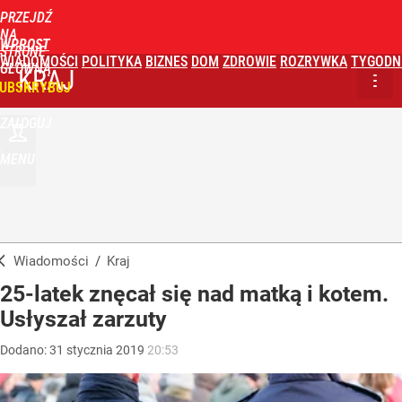
PRZEJDŹ
NA
WPROST
STRONĘ
WIADOMOŚCI
POLITYKA
BIZNES
DOM
ZDROWIE
ROZRYWKA
TYGODN
GŁÓWNĄ
KRAJ
UBSKRYBUJ
ZALOGUJ
MENU
Wiadomości
/
Kraj
25-latek znęcał się nad matką i kotem.
Usłyszał zarzuty
Dodano:
31
stycznia
2019
20:53