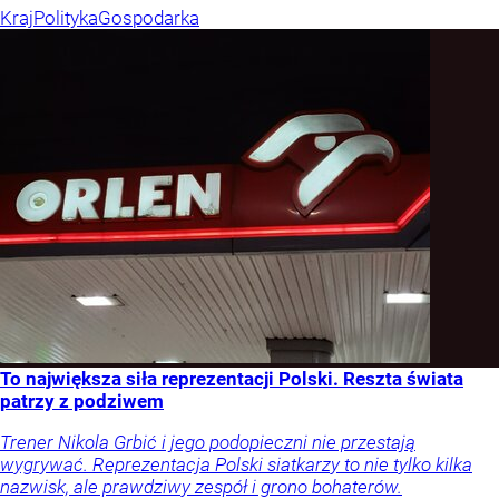
Kraj
Polityka
Gospodarka
To największa siła reprezentacji Polski. Reszta świata
patrzy z podziwem
Trener Nikola Grbić i jego podopieczni nie przestają
wygrywać. Reprezentacja Polski siatkarzy to nie tylko kilka
nazwisk, ale prawdziwy zespół i grono bohaterów.