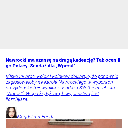
Nawrocki ma szansę na drugą kadencję? Tak ocenili
go Polacy. Sondaż dla „Wprost”
Blisko 39 proc. Polek i Polaków deklaruje, że ponownie
zagłosowałoby na Karola Nawrockiego w wyborach
prezydenckich – wynika z sondażu SW Research dla
„Wprost”. Grupa krytyków głowy państwa jest
liczniejsza.
Magdalena
Frindt