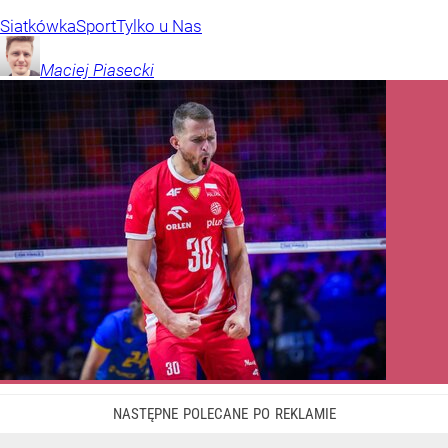
Siatkówka
Sport
Tylko u Nas
Maciej
Piasecki