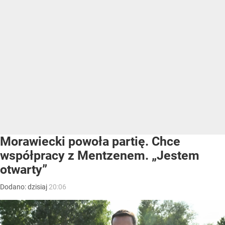
Morawiecki powoła partię. Chce
współpracy z Mentzenem. „Jestem
otwarty”
Dodano:
dzisiaj
20:06