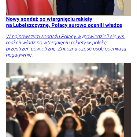
Nowy sondaż po wtargnięciu rakiety
na Lubelszczyznę. Polacy surowo ocenili władze
W najnowszym sondażu Polacy wypowiedzieli się ws.
reakcji władz po wtargnięciu rakiety w polską
przestrzeń powietrzną. Znaczna część osób oceniła ją
negatywnie.