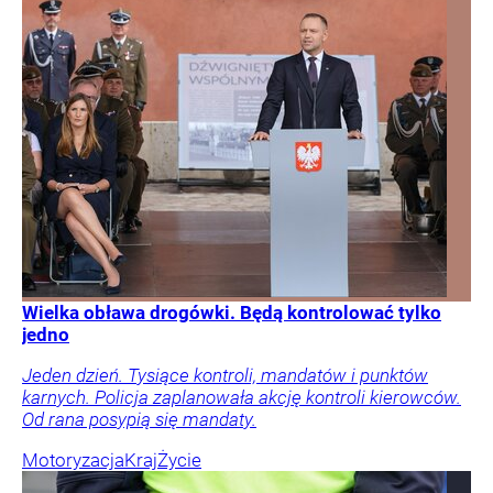
Wielka obława drogówki. Będą kontrolować tylko
jedno
Jeden dzień. Tysiące kontroli, mandatów i punktów
karnych. Policja zaplanowała akcję kontroli kierowców.
Od rana posypią się mandaty.
Motoryzacja
Kraj
Życie