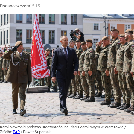
Dodano:
wczoraj
5:15
Karol Nawrocki podczas uroczystości na Placu Zamkowym w Warszawie
/
Źródło:
PAP
/
Paweł Supernak