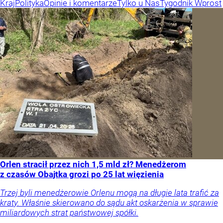
Kraj
Polityka
Opinie i komentarze
Tylko u Nas
Tygodnik Wprost
Orlen stracił przez nich 1,5 mld zł? Menedżerom
z czasów Obajtka grozi po 25 lat więzienia
Trzej byli menedżerowie Orlenu mogą na długie lata trafić za
kraty. Właśnie skierowano do sądu akt oskarżenia w sprawie
miliardowych strat państwowej spółki.