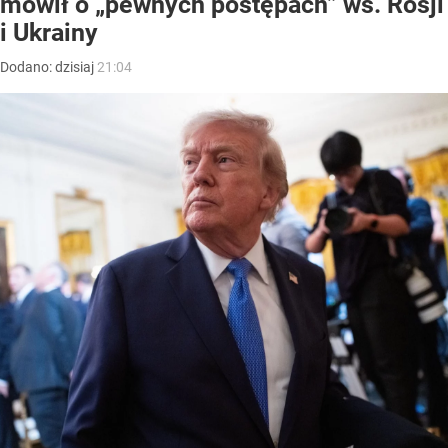
mówił o „pewnych postępach” ws. Rosji
i Ukrainy
Dodano:
dzisiaj
21:04