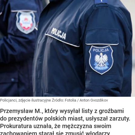
Policjanci, zdjęcie ilustracyjne
Źródło:
Fotolia
/
Anton Gvozdikov
Przemysław M., który wysyłał listy z groźbami
do prezydentów polskich miast, usłyszał zarzuty.
Prokuratura uznała, że mężczyzna swoim
zachowaniem starał się zmusić włodarzy