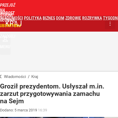
PRZEJDŹ
NA
WPROST
STRONĘ
WIADOMOŚCI
POLITYKA
BIZNES
DOM
ZDROWIE
ROZRYWKA
TYGODN
GŁÓWNĄ
KRAJ
UBSKRYBUJ
ZALOGUJ
MENU
Wiadomości
/
Kraj
Groził prezydentom. Usłyszał m.in.
zarzut przygotowywania zamachu
na Sejm
Dodano:
5
marca
2019
16:39