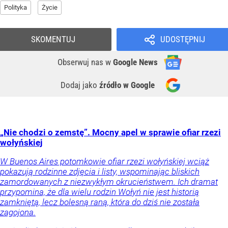
Polityka
Życie
SKOMENTUJ
UDOSTĘPNIJ
Obserwuj nas
w
Google News
Dodaj jako
źródło w Google
„Nie chodzi o zemstę”. Mocny apel w sprawie ofiar rzezi
wołyńskiej
W Buenos Aires potomkowie ofiar rzezi wołyńskiej wciąż
pokazują rodzinne zdjęcia i listy, wspominając bliskich
zamordowanych z niezwykłym okrucieństwem. Ich dramat
przypomina, że dla wielu rodzin Wołyń nie jest historią
zamkniętą, lecz bolesną raną, która do dziś nie została
zagojona.