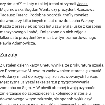
czy śmierć?” – listy o takiej treści otrzymali
Jacek
Majchrowski
, Bogdan Wenta czy prezydent Rzeszowa,
Tadeusz Ferenc. Podobne pogróżki trafiły również
do włodarzy kilku innych miast oraz do Lecha Wałęsy.
Każda z przesyłek oprócz listu zawierała łuskę z karabinu
maszynowego i nabój. Dołączono do nich zdjęcia
kilkunastu prezydentów miast, w tym zamordowanego
Pawła Adamowicza.
Zarzuty
Z ustaleń dziennikarzy Onetu wynika, że prokuratura uznała,
że Przemysław M. swoim zachowaniem starał się zmusić
włodarzy miast do rezygnacji ze sprawowanych funkcji.
Mężczyzna usłyszał także zarzut przygotowywania
zamachu na Sejm. – W chwili obecnej trwają czynności
zmierzające do zabezpieczenia kolejnego materiału
dowodowego w tym zakresie, nie sposób wykluczyć
dalszego rozszerzenia zarzutów stawianych podejrzanemu