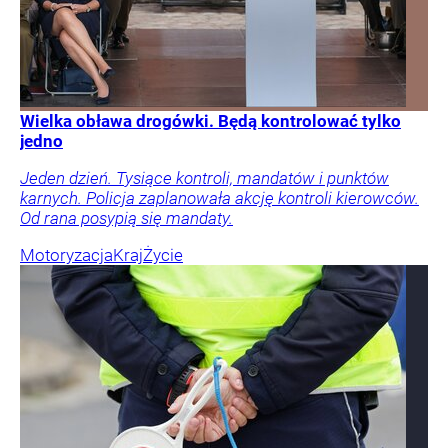
Wielka obława drogówki. Będą kontrolować tylko
jedno
Jeden dzień. Tysiące kontroli, mandatów i punktów
karnych. Policja zaplanowała akcję kontroli kierowców.
Od rana posypią się mandaty.
Motoryzacja
Kraj
Życie