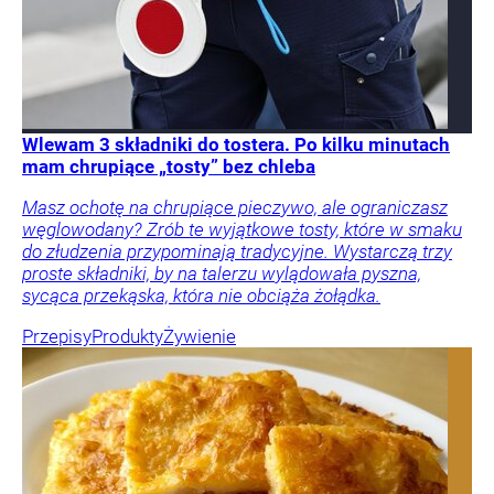
Wlewam 3 składniki do tostera. Po kilku minutach
mam chrupiące „tosty” bez chleba
Masz ochotę na chrupiące pieczywo, ale ograniczasz
węglowodany? Zrób te wyjątkowe tosty, które w smaku
do złudzenia przypominają tradycyjne. Wystarczą trzy
proste składniki, by na talerzu wylądowała pyszna,
sycąca przekąska, która nie obciąża żołądka.
Przepisy
Produkty
Żywienie