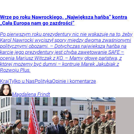
Wrze po roku Nawrockiego. „Największa hańba” kontra
„Cała Europa nam go zazdrości”
Po pierwszym roku prezydentury nic nie wskazuje na to, żeby
Karol Nawrocki wyciszył spory między dwoma zwaśnionymi
politycznymi obozami. – Dotychczas największą hańbą na
karcie jego prezydentury jest chyba zawetowanie SAFE –
ocenia Mariusz Witczak z KO. – Mamy głowę państwa, z
której możemy być dumni – kontruje Marek Jakubiak z
Rozwoju Plus.
Kraj
Tylko u Nas
Polityka
Opinie i komentarze
Magdalena
Frindt