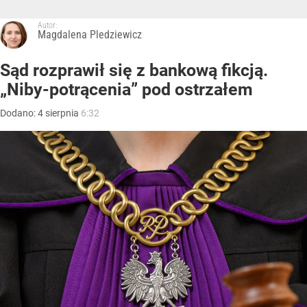
Autor:
Magdalena Pledziewicz
Sąd rozprawił się z bankową fikcją.
„Niby-potrącenia” pod ostrzałem
Dodano:
4
sierpnia
6:32