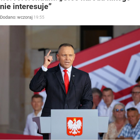
nie interesuje”
Dodano:
wczoraj
19:55