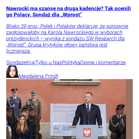
Nawrocki ma szansę na drugą kadencję? Tak ocenili
go Polacy. Sondaż dla „Wprost”
Blisko 39 proc. Polek i Polaków deklaruje, że ponownie
zagłosowałoby na Karola Nawrockiego w wyborach
prezydenckich – wynika z sondażu SW Research dla
„Wprost”. Grupa krytyków głowy państwa jest
liczniejsza.
Sondaże
Kraj
Tylko u Nas
Polityka
Opinie i komentarze
Magdalena
Frindt