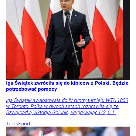
Iga Świątek zwróciła się do kibiców z Polski. Będzie
potrzebować pomocy
Iga Świątek awansowała do IV rundy turnieju WTA 1000
w Toronto. Polka w dwóch setach rozprawiła się ze
Szwajcarką Viktorija Golubic, wygrywając 6:2, 6:1.
Tenis
Sport