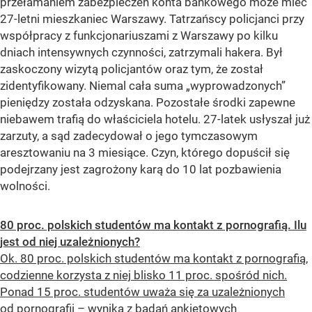
przełamaniem zabezpieczeń konta bankowego może mieć
27-letni mieszkaniec Warszawy. Tatrzańscy policjanci przy
współpracy z funkcjonariuszami z Warszawy po kilku
dniach intensywnych czynności, zatrzymali hakera. Był
zaskoczony wizytą policjantów oraz tym, że został
zidentyfikowany. Niemal cała suma „wyprowadzonych”
pieniędzy została odzyskana. Pozostałe środki zapewne
niebawem trafią do właściciela hotelu. 27-latek usłyszał już
zarzuty, a sąd zadecydował o jego tymczasowym
aresztowaniu na 3 miesiące. Czyn, którego dopuścił się
podejrzany jest zagrożony karą do 10 lat pozbawienia
wolności.
80 proc. polskich studentów ma kontakt z pornografią. Ilu
jest od niej uzależnionych?
Ok. 80 proc. polskich studentów ma kontakt z pornografią,
codzienne korzysta z niej blisko 11 proc. spośród nich.
Ponad 15 proc. studentów uważa się za uzależnionych
od pornografii – wynika z badań ankietowych