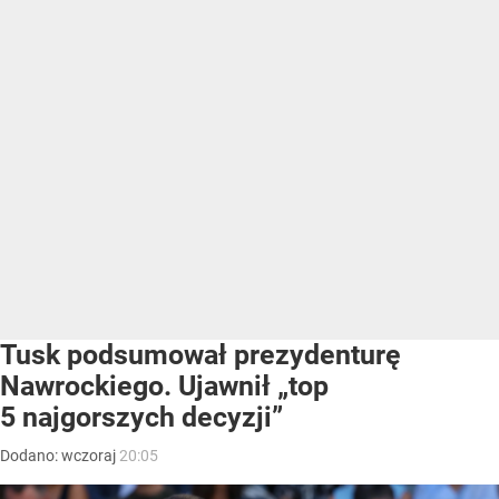
Tusk podsumował prezydenturę
Nawrockiego. Ujawnił „top
5 najgorszych decyzji”
Dodano:
wczoraj
20:05