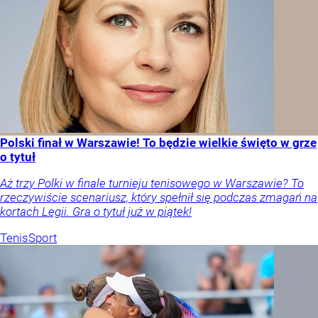
Polski finał w Warszawie! To będzie wielkie święto w grze
o tytuł
Aż trzy Polki w finale turnieju tenisowego w Warszawie? To
rzeczywiście scenariusz, który spełnił się podczas zmagań na
kortach Legii. Gra o tytuł już w piątek!
Tenis
Sport