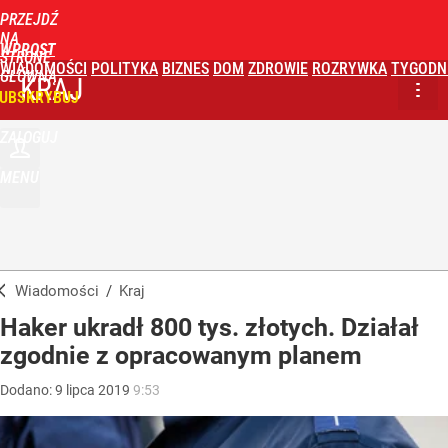
PRZEJDŹ
NA
WPROST
STRONĘ
WIADOMOŚCI
POLITYKA
BIZNES
DOM
ZDROWIE
ROZRYWKA
TYGODN
GŁÓWNĄ
KRAJ
UBSKRYBUJ
ZALOGUJ
MENU
Wiadomości
/
Kraj
Haker ukradł 800 tys. złotych. Działał
zgodnie z opracowanym planem
Dodano:
9
lipca
2019
9:53