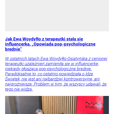
Jak Ewa Woydyłło z terapeutki stała się
influencerką. „Opowiada pop-psychologiczne
brednie”
W ostatnich latach Ewa Woydyłło-Osiatyńska z cenionej
terapeutki uzależnień zamieniła się w influencerkę,
niekiedy głoszącą pop-psychologiczne brednie.
Paradoksalnie to, co ostatnio powiedziała o Idze
Świątek, nie jest ani najbardziej kontrowersyjne, ani
najgroźniejsze. Problem w tym, że wszyscy udawali, że
tego nie widzą.