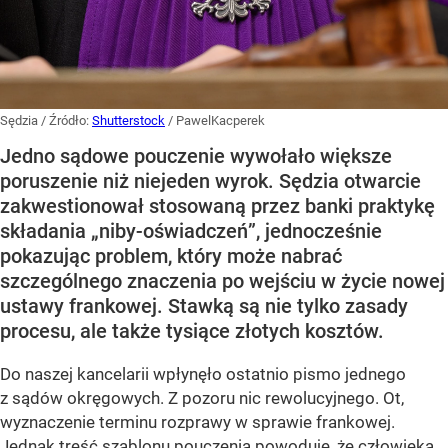
Sędzia
/ Źródło:
Shutterstock
/
PawelKacperek
Jedno sądowe pouczenie wywołało większe
poruszenie niż niejeden wyrok. Sędzia otwarcie
zakwestionował stosowaną przez banki praktykę
składania „niby-oświadczeń”, jednocześnie
pokazując problem, który może nabrać
szczególnego znaczenia po wejściu w życie nowej
ustawy frankowej. Stawką są nie tylko zasady
procesu, ale także tysiące złotych kosztów.
Do naszej kancelarii wpłynęło ostatnio pismo jednego
z sądów okręgowych. Z pozoru nic rewolucyjnego. Ot,
wyznaczenie terminu rozprawy w sprawie frankowej.
Jednak treść szablonu pouczenia powoduje, że człowieka