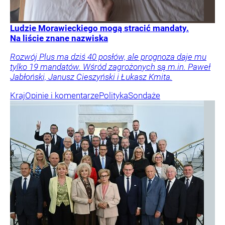
Ludzie Morawieckiego mogą stracić mandaty.
Na liście znane nazwiska
Rozwój Plus ma dziś 40 posłów, ale prognoza daje mu
tylko 19 mandatów. Wśród zagrożonych są m.in. Paweł
Jabłoński, Janusz Cieszyński i Łukasz Kmita.
Kraj
Opinie i komentarze
Polityka
Sondaże