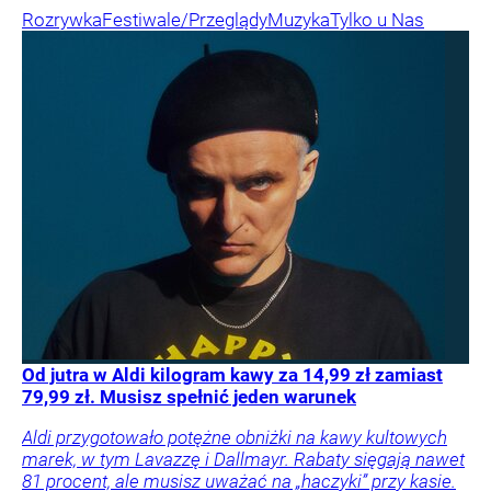
Rozrywka
Festiwale/Przeglądy
Muzyka
Tylko u Nas
Od jutra w Aldi kilogram kawy za 14,99 zł zamiast
79,99 zł. Musisz spełnić jeden warunek
Aldi przygotowało potężne obniżki na kawy kultowych
marek, w tym Lavazzę i Dallmayr. Rabaty sięgają nawet
81 procent, ale musisz uważać na „haczyki” przy kasie.