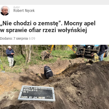
Autor:
Robert Nęcek
„Nie chodzi o zemstę”. Mocny apel
w sprawie ofiar rzezi wołyńskiej
Dodano:
7
sierpnia
6:09