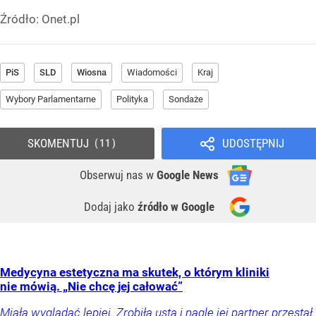
Źródło:
Onet.pl
PiS
SLD
Wiosna
Wiadomości
Kraj
Wybory Parlamentarne
Polityka
Sondaże
SKOMENTUJ
UDOSTĘPNIJ
11
Obserwuj nas
w
Google News
Dodaj jako
źródło w Google
Medycyna estetyczna ma skutek, o którym kliniki
nie mówią. „Nie chcę jej całować”
Miała wyglądać lepiej. Zrobiła usta i nagle jej partner przestał