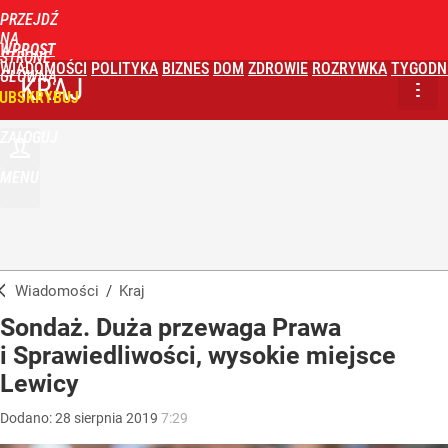
PRZEJDŹ
NA
WPROST
STRONĘ
WIADOMOŚCI
POLITYKA
BIZNES
DOM
ZDROWIE
ROZRYWKA
TYGODN
GŁÓWNĄ
KRAJ
UBSKRYBUJ
ZALOGUJ
MENU
Wiadomości
/
Kraj
Sondaż. Duża przewaga Prawa
i Sprawiedliwości, wysokie miejsce
Lewicy
Dodano:
28
sierpnia
2019
7:29