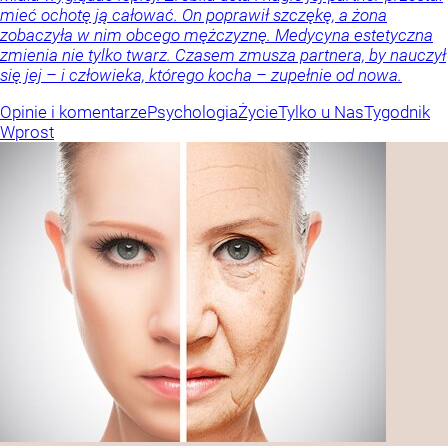
mieć ochotę ją całować. On poprawił szczękę, a żona
zobaczyła w nim obcego mężczyznę. Medycyna estetyczna
zmienia nie tylko twarz. Czasem zmusza partnera, by nauczył
się jej – i człowieka, którego kocha – zupełnie od nowa.
Opinie i komentarze
Psychologia
Życie
Tylko u Nas
Tygodnik
Wprost