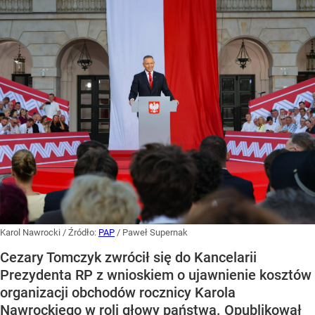
Karol Nawrocki
/ Źródło:
PAP
/
Paweł Supernak
Cezary Tomczyk zwrócił się do Kancelarii
Prezydenta RP z wnioskiem o ujawnienie kosztów
organizacji obchodów rocznicy Karola
Nawrockiego w roli głowy państwa. Opublikował