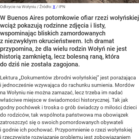
Odkrycie na Wołyniu
/ Źródło:
X
/
IPN
W Buenos Aires potomkowie ofiar rzezi wołyńskiej
wciąż pokazują rodzinne zdjęcia i listy,
wspominając bliskich zamordowanych
z niezwykłym okrucieństwem. Ich dramat
przypomina, że dla wielu rodzin Wołyń nie jest
historią zamkniętą, lecz bolesną raną, która
do dziś nie została zagojona.
Lektura „Dokumentów zbrodni wołyńskiej” jest porażająca
i jednocześnie wzywająca do rachunku sumienia. Mordów
na Wołyniu nie można zamazać, lecz trzeba im nadać
właściwe miejsce w świadomości historycznej. Tak jak
godny pochówek i troska o grób świadczy o miłości dzieci
do rodziców, tak wspólnota państwowa ma obowiązek
zatroszczyć się o swoich pomordowanych obywateli
i godnie ich pochować. Przypomnienie o rzezi wołyńskiej
i rzeczywiste rozwiązanie problemu jest zobowiązaniem