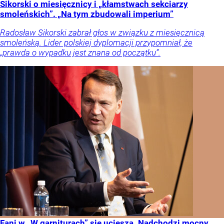
Sikorski o miesięcznicy i „kłamstwach sekciarzy
smoleńskich”. „Na tym zbudowali imperium”
Radosław Sikorski zabrał głos w związku z miesięcznicą
smoleńską. Lider polskiej dyplomacji przypomniał, że
„prawda o wypadku jest znana od początku”.
Fani w „W garniturach” się ucieszą. Nadchodzi mocny