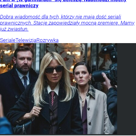
serial prawniczy
Dobra wiadomość dla tych, którzy nie mają dość seriali
prawnicznych. Stacje zapowiedziały mocną premierę. Mamy
już zwiastun.
Seriale
Telewizja
Rozrywka