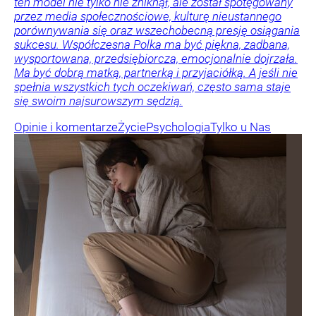
ten model nie tylko nie zniknął, ale został spotęgowany
przez media społecznościowe, kulturę nieustannego
porównywania się oraz wszechobecną presję osiągania
sukcesu. Współczesna Polka ma być piękna, zadbana,
wysportowana, przedsiębiorcza, emocjonalnie dojrzała.
Ma być dobrą matką, partnerką i przyjaciółką. A jeśli nie
spełnia wszystkich tych oczekiwań, często sama staje
się swoim najsurowszym sędzią.
Opinie i komentarze
Życie
Psychologia
Tylko u Nas