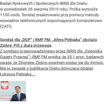
Badań Rynkowych i Społecznych IBRiS dla Onetu
w poniedziałek 26 sierpnia 2019 roku. Próba wynosiła
1100 osób. Sondaż zrealizowano przy pomocy metody
wywiadów telefonicznych wspomaganych komputerowo
(CATI).
Sondaż dla „DGP” i RMF FM. „Afera Piebiaka” obciąża
Ziobrę, PiS z dużą przewagą
Z sondażu przeprowadzonego przez IBRIS dla „Dziennika
Gazety Prawnej” i RMF FM wynika, że 35,1 proc. badanych
uważa, że Zbigniew Ziobro powinien podać się do dymisji.
Ma to związek z publikacją Onetu dotyczącą działań
Łukasza Piebiaka....