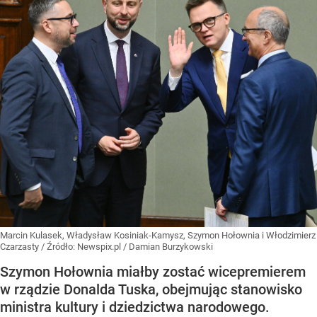
Marcin Kulasek, Władysław Kosiniak-Kamysz, Szymon Hołownia i Włodzimierz
Czarzasty
/ Źródło:
Newspix.pl
/
Damian Burzykowski
Szymon Hołownia miałby zostać wicepremierem
w rządzie Donalda Tuska, obejmując stanowisko
ministra kultury i dziedzictwa narodowego.