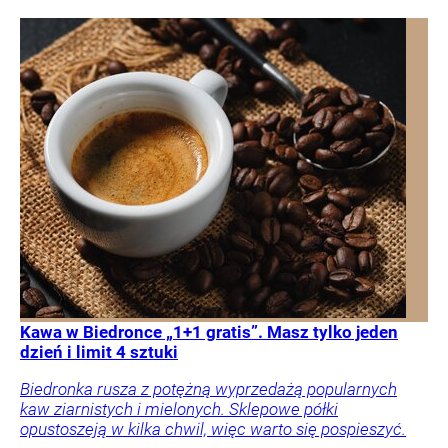
Kawa w Biedronce „1+1 gratis”. Masz tylko jeden
dzień i limit 4 sztuki
Biedronka rusza z potężną wyprzedażą popularnych
kaw ziarnistych i mielonych. Sklepowe półki
opustoszeją w kilka chwil, więc warto się pospieszyć.