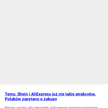
Temu, Shein i AliExpress już nie takie atrakcyjne.
Polaków zapytano o zakupy
Nowe unijne cła zmieniły zakupowe przyzwyczajenia