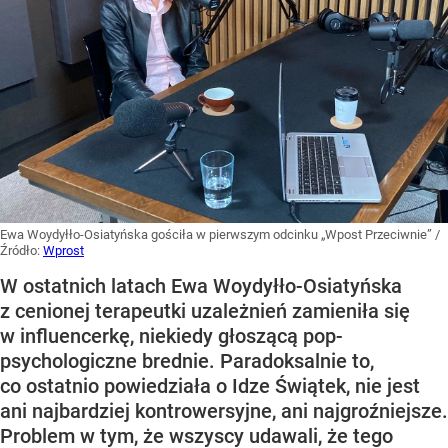
Ewa Woydyłło-Osiatyńska gościła w pierwszym odcinku „Wpost Przeciwnie”
/
Źródło:
Wprost
W ostatnich latach Ewa Woydyłło-Osiatyńska
z cenionej terapeutki uzależnień zamieniła się
w influencerkę, niekiedy głoszącą pop-
psychologiczne brednie. Paradoksalnie to,
co ostatnio powiedziała o Idze Świątek, nie jest
ani najbardziej kontrowersyjne, ani najgroźniejsze.
Problem w tym, że wszyscy udawali, że tego