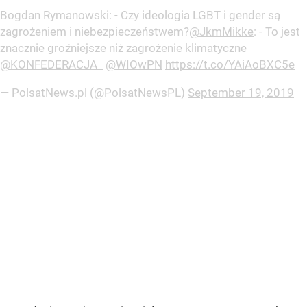
Bogdan Rymanowski: - Czy ideologia LGBT i gender są
zagrożeniem i niebezpieczeństwem?
@JkmMikke
: - To jest
znacznie groźniejsze niż zagrożenie klimatyczne
@KONFEDERACJA_
@WIOwPN
https://t.co/YAiAoBXC5e
— PolsatNews.pl (@PolsatNewsPL)
September 19, 2019