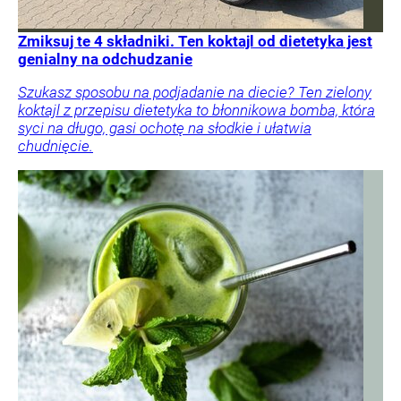
Zmiksuj te 4 składniki. Ten koktajl od dietetyka jest
genialny na odchudzanie
Szukasz sposobu na podjadanie na diecie? Ten zielony
koktajl z przepisu dietetyka to błonnikowa bomba, która
syci na długo, gasi ochotę na słodkie i ułatwia
chudnięcie.