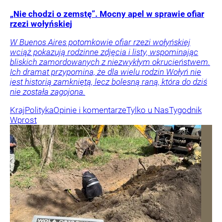
„Nie chodzi o zemstę”. Mocny apel w sprawie ofiar
rzezi wołyńskiej
W Buenos Aires potomkowie ofiar rzezi wołyńskiej
wciąż pokazują rodzinne zdjęcia i listy, wspominając
bliskich zamordowanych z niezwykłym okrucieństwem.
Ich dramat przypomina, że dla wielu rodzin Wołyń nie
jest historią zamkniętą, lecz bolesną raną, która do dziś
nie została zagojona.
Kraj
Polityka
Opinie i komentarze
Tylko u Nas
Tygodnik
Wprost