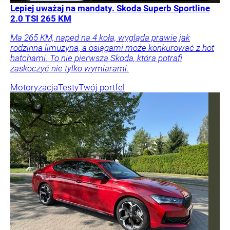
Lepiej uważaj na mandaty. Skoda Superb Sportline
2.0 TSI 265 KM
Ma 265 KM, napęd na 4 koła, wygląda prawie jak
rodzinna limuzyna, a osiągami może konkurować z hot
hatchami. To nie pierwsza Skoda, która potrafi
zaskoczyć nie tylko wymiarami.
Motoryzacja
Testy
Twój portfel