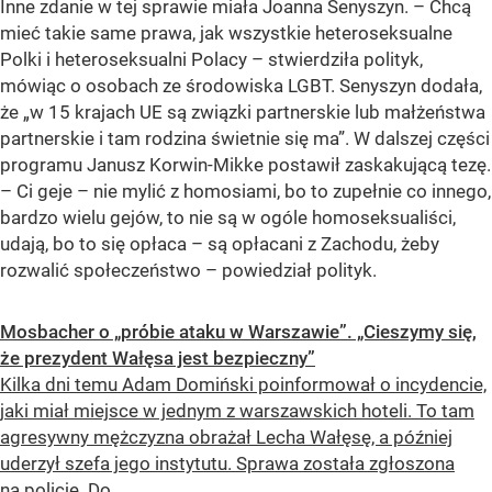
Inne zdanie w tej sprawie miała Joanna Senyszyn. – Chcą
mieć takie same prawa, jak wszystkie heteroseksualne
Polki i heteroseksualni Polacy – stwierdziła polityk,
mówiąc o osobach ze środowiska LGBT. Senyszyn dodała,
że „w 15 krajach UE są związki partnerskie lub małżeństwa
partnerskie i tam rodzina świetnie się ma”. W dalszej części
programu Janusz Korwin-Mikke postawił zaskakującą tezę.
– Ci geje – nie mylić z homosiami, bo to zupełnie co innego,
bardzo wielu gejów, to nie są w ogóle homoseksualiści,
udają, bo to się opłaca – są opłacani z Zachodu, żeby
rozwalić społeczeństwo – powiedział polityk.
Mosbacher o „próbie ataku w Warszawie”. „Cieszymy się,
że prezydent Wałęsa jest bezpieczny”
Kilka dni temu Adam Domiński poinformował o incydencie,
jaki miał miejsce w jednym z warszawskich hoteli. To tam
agresywny mężczyzna obrażał Lecha Wałęsę, a później
uderzył szefa jego instytutu. Sprawa została zgłoszona
na policję. Do...