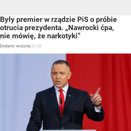
Były premier w rządzie PiS o próbie
otrucia prezydenta. „Nawrocki ćpa,
nie mówię, że narkotyki”
Dodano:
wczoraj
21:26