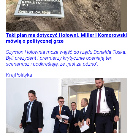
Taki plan ma dotyczyć Hołowni. Miller i Komorowski
mówią o politycznej grze
Szymon Hołownia może wejść do rządu Donalda Tuska.
Byli prezydent i premierzy krytycznie oceniają ten
scenariusz i podkreślają, że „jest za późno”.
Kraj
Polityka