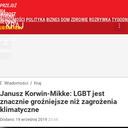
PRZEJDŹ
NA
WPROST
STRONĘ
WIADOMOŚCI
POLITYKA
BIZNES
DOM
ZDROWIE
ROZRYWKA
TYGODN
GŁÓWNĄ
KRAJ
UBSKRYBUJ
ZALOGUJ
MENU
Wiadomości
/
Kraj
Janusz Korwin-Mikke: LGBT jest
znacznie groźniejsze niż zagrożenia
klimatyczne
Dodano:
19
września
2019
20:44