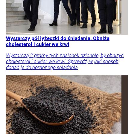
Wystarczy pół łyżeczki do śniadania. Obniża
cholesterol i cukier we krwi
Wystarczą 2 gramy tych nasionek dziennie, by obniżyć
cholesterol i cukier we krwi. Sprawdź, w jaki sposób
dodać je do porannego śniadania