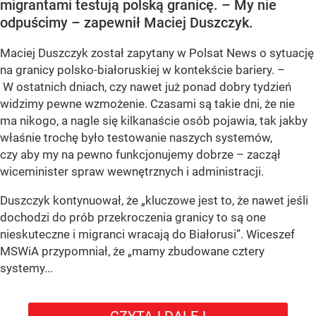
migrantami testują polską granicę. – My nie
odpuścimy – zapewnił Maciej Duszczyk.
Maciej Duszczyk został zapytany w Polsat News o sytuację
na granicy polsko-białoruskiej w kontekście bariery. –
W ostatnich dniach, czy nawet już ponad dobry tydzień
widzimy pewne wzmożenie. Czasami są takie dni, że nie
ma nikogo, a nagle się kilkanaście osób pojawia, tak jakby
właśnie trochę było testowanie naszych systemów,
czy aby my na pewno funkcjonujemy dobrze – zaczął
wiceminister spraw wewnętrznych i administracji.
Duszczyk kontynuował, że „kluczowe jest to, że nawet jeśli
dochodzi do prób przekroczenia granicy to są one
nieskuteczne i migranci wracają do Białorusi”. Wiceszef
MSWiA przypomniał, że „mamy zbudowane cztery
systemy...
CZYTAJ DALEJ