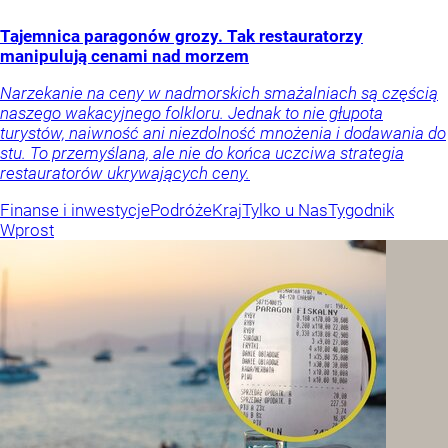
Tajemnica paragonów grozy. Tak restauratorzy
manipulują cenami nad morzem
Narzekanie na ceny w nadmorskich smażalniach są częścią
naszego wakacyjnego folkloru. Jednak to nie głupota
turystów, naiwność ani niezdolność mnożenia i dodawania do
stu. To przemyślana, ale nie do końca uczciwa strategia
restauratorów ukrywających ceny.
Finanse i inwestycje
Podróże
Kraj
Tylko u Nas
Tygodnik
Wprost