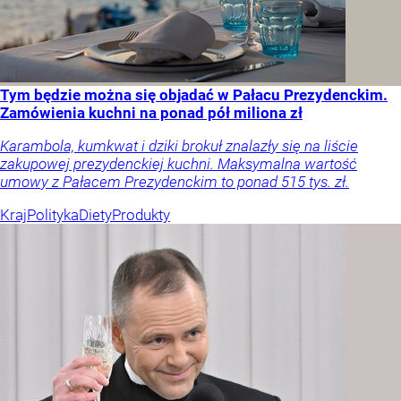
Tym będzie można się objadać w Pałacu Prezydenckim.
Zamówienia kuchni na ponad pół miliona zł
Karambola, kumkwat i dziki brokuł znalazły się na liście
zakupowej prezydenckiej kuchni. Maksymalna wartość
umowy z Pałacem Prezydenckim to ponad 515 tys. zł.
Kraj
Polityka
Diety
Produkty