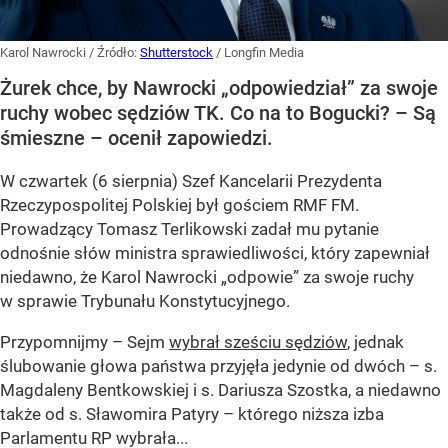
Karol Nawrocki
/ Źródło:
Shutterstock
/
Longfin Media
Żurek chce, by Nawrocki „odpowiedział” za swoje
ruchy wobec sędziów TK. Co na to Bogucki? – Są
śmieszne – ocenił zapowiedzi.
W czwartek (6 sierpnia) Szef Kancelarii Prezydenta
Rzeczypospolitej Polskiej był gościem RMF FM.
Prowadzący Tomasz Terlikowski zadał mu pytanie
odnośnie słów ministra sprawiedliwości, który zapewniał
niedawno, że Karol Nawrocki „odpowie” za swoje ruchy
w sprawie Trybunału Konstytucyjnego.
Przypomnijmy – Sejm
wybrał sześciu sędziów
, jednak
ślubowanie głowa państwa przyjęła jedynie od dwóch – s.
Magdaleny Bentkowskiej i s. Dariusza Szostka, a niedawno
także od s. Sławomira Patyry – którego niższa izba
Parlamentu RP wybrała...