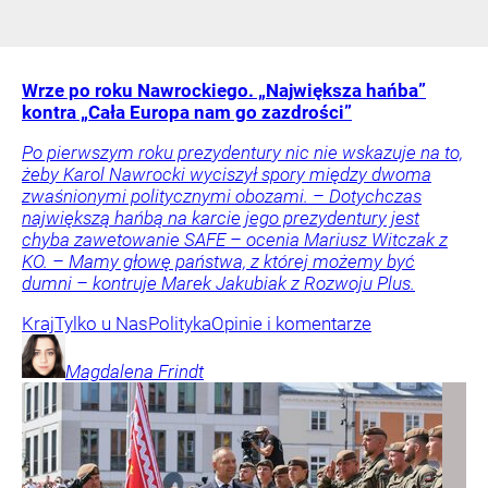
Wrze po roku Nawrockiego. „Największa hańba”
kontra „Cała Europa nam go zazdrości”
Po pierwszym roku prezydentury nic nie wskazuje na to,
żeby Karol Nawrocki wyciszył spory między dwoma
zwaśnionymi politycznymi obozami. – Dotychczas
największą hańbą na karcie jego prezydentury jest
chyba zawetowanie SAFE – ocenia Mariusz Witczak z
KO. – Mamy głowę państwa, z której możemy być
dumni – kontruje Marek Jakubiak z Rozwoju Plus.
Kraj
Tylko u Nas
Polityka
Opinie i komentarze
Magdalena
Frindt