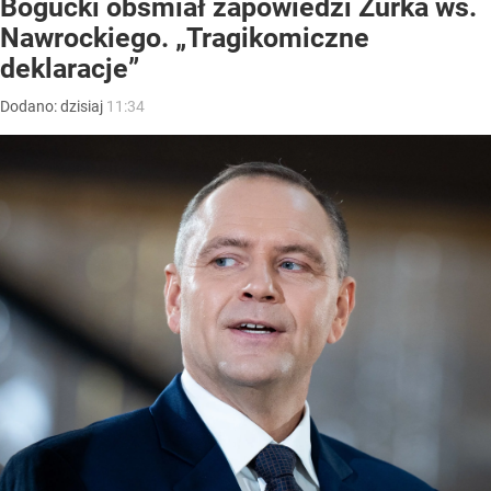
Bogucki obśmiał zapowiedzi Żurka ws.
Nawrockiego. „Tragikomiczne
deklaracje”
Dodano:
dzisiaj
11:34