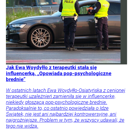
Jak Ewa Woydyłło z terapeutki stała się
influencerką. „Opowiada pop-psychologiczne
brednie”
W ostatnich latach Ewa Woydyłło-Osiatyńska z cenionej
terapeutki uzależnień zamieniła się w influencerkę,
niekiedy głoszącą pop-psychologiczne brednie.
Paradoksalnie to, co ostatnio powiedziała o Idze
Świątek, nie jest ani najbardziej kontrowersyjne, ani
najgroźniejsze. Problem w tym, że wszyscy udawali, że
tego nie widzą.