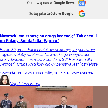
Obserwuj nas
w
Google News
Dodaj jako
źródło w Google
Nawrocki ma szansę na drugą kadencję? Tak ocenili
go Polacy. Sondaż dla „Wprost”
Blisko 39 proc. Polek i Polaków deklaruje, że ponownie
zagłosowałoby na Karola Nawrockiego w wyborach
prezydenckich – wynika z sondażu SW Research dla
„Wprost”. Grupa krytyków głowy państwa jest liczniejsza.
Sondaże
Kraj
Tylko u Nas
Polityka
Opinie i komentarze
Magdalena
Frindt