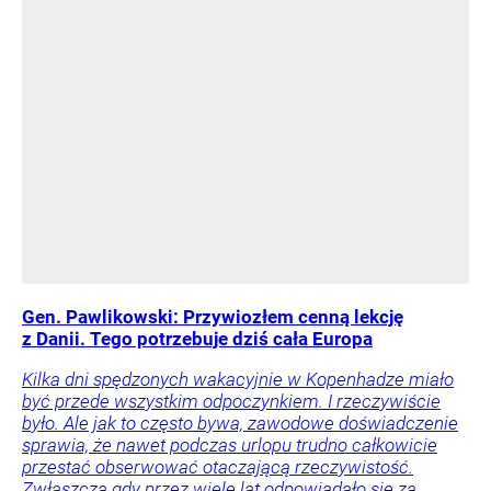
Gen. Pawlikowski: Przywiozłem cenną lekcję
z Danii. Tego potrzebuje dziś cała Europa
Kilka dni spędzonych wakacyjnie w Kopenhadze miało
być przede wszystkim odpoczynkiem. I rzeczywiście
było. Ale jak to często bywa, zawodowe doświadczenie
sprawia, że nawet podczas urlopu trudno całkowicie
przestać obserwować otaczającą rzeczywistość.
Zwłaszcza gdy przez wiele lat odpowiadało się za