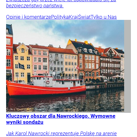
bezpieczeństwo państwa.
Opinie i komentarze
Polityka
Kraj
Świat
Tylko u Nas
Kluczowy obszar dla Nawrockiego. Wymowne
wyniki sondażu
Jak Karol Nawrocki reprezentuje Polskę na arenie