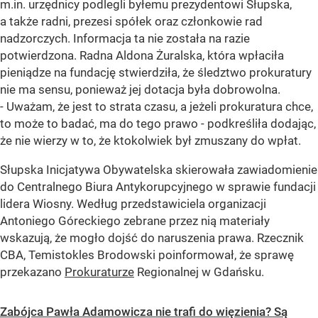
m.in. urzędnicy podlegli byłemu prezydentowi Słupska,
a także radni, prezesi spółek oraz członkowie rad
nadzorczych. Informacja ta nie została na razie
potwierdzona. Radna Aldona Żuralska, która wpłaciła
pieniądze na fundację stwierdziła, że śledztwo prokuratury
nie ma sensu, ponieważ jej dotacja była dobrowolna.
- Uważam, że jest to strata czasu, a jeżeli prokuratura chce,
to może to badać, ma do tego prawo - podkreśliła dodając,
że nie wierzy w to, że ktokolwiek był zmuszany do wpłat.
Słupska Inicjatywa Obywatelska skierowała zawiadomienie
do Centralnego Biura Antykorupcyjnego w sprawie fundacji
lidera Wiosny. Według przedstawiciela organizacji
Antoniego Góreckiego zebrane przez nią materiały
wskazują, że mogło dojść do naruszenia prawa. Rzecznik
CBA, Temistokles Brodowski poinformował, że sprawę
przekazano
Prokuraturze
Regionalnej w Gdańsku.
Zabójca Pawła Adamowicza nie trafi do więzienia? Są