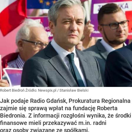
Robert Biedroń
Źródło:
Newspix.pl
/
Stanisław Bielski
Jak podaje Radio Gdańsk, Prokuratura Regionalna
zajmie się sprawą wpłat na fundację Roberta
Biedronia. Z informacji rozgłośni wynika, że środki
finansowe mieli przekazywać m.in. radni
oraz osoby związane ze spółkami.