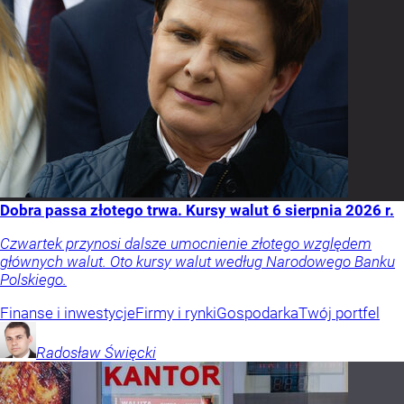
Dobra passa złotego trwa. Kursy walut 6 sierpnia 2026 r.
Czwartek przynosi dalsze umocnienie złotego względem
głównych walut. Oto kursy walut według Narodowego Banku
Polskiego.
Finanse i inwestycje
Firmy i rynki
Gospodarka
Twój portfel
Radosław
Święcki