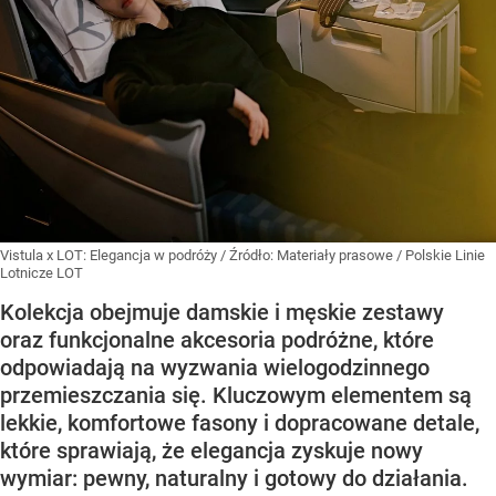
Vistula x LOT: Elegancja w podróży
/ Źródło:
Materiały prasowe
/
Polskie Linie
Lotnicze LOT
Kolekcja obejmuje damskie i męskie zestawy
oraz funkcjonalne akcesoria podróżne, które
odpowiadają na wyzwania wielogodzinnego
przemieszczania się. Kluczowym elementem są
lekkie, komfortowe fasony i dopracowane detale,
które sprawiają, że elegancja zyskuje nowy
wymiar: pewny, naturalny i gotowy do działania.