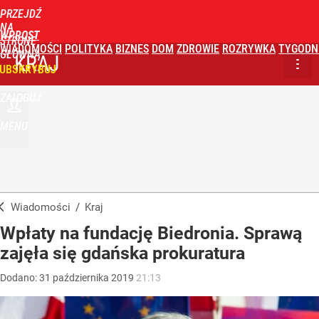
PRZEJDŹ
NA
WPROST
STRONĘ
WIADOMOŚCI
POLITYKA
BIZNES
DOM
ZDROWIE
ROZRYWKA
TYGODN
GŁÓWNĄ
KRAJ
UBSKRYBUJ
ZALOGUJ
MENU
Wiadomości
/
Kraj
Wpłaty na fundację Biedronia. Sprawą
zajęła się gdańska prokuratura
Dodano:
31
października
2019
21:13