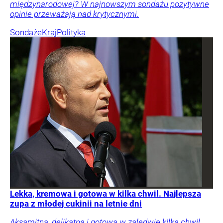
międzynarodowej? W najnowszym sondażu pozytywne
opinie przeważają nad krytycznymi.
Sondaże
Kraj
Polityka
Lekka, kremowa i gotowa w kilka chwil. Najlepsza
zupa z młodej cukinii na letnie dni
Aksamitna, delikatna i gotowa w zaledwie kilka chwil.