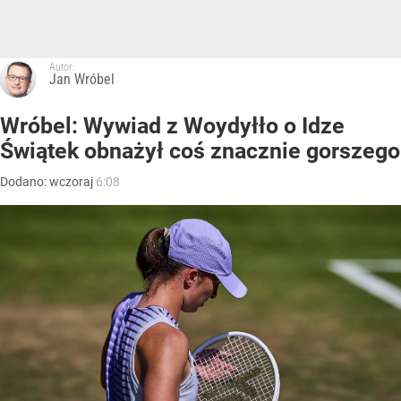
Autor:
Jan Wróbel
Wróbel: Wywiad z Woydyłło o Idze
Świątek obnażył coś znacznie gorszego
Dodano:
wczoraj
6:08