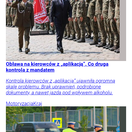
Obława na kierowców z „aplikacją”. Co druga
kontrola z mandatem
Kontrola kierowców z „aplikacją” ujawniła ogromną
skalę problemu. Brak uprawnień, podrobione
dokumenty, a nawet jazda pod wpływem alkoholu.
Motoryzacja
Kraj