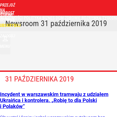
PRZEJDŹ
NA
WPROST
STRONĘ
WIADOMOŚCI
POLITYKA
BIZNES
DOM
ZDROWIE
ROZRYWKA
TYGODN
GŁÓWNĄ
Newsroom
31 października 2019
UBSKRYBUJ
ZALOGUJ
MENU
31 PAŹDZIERNIKA 2019
Incydent w warszawskim tramwaju z udziałem
Ukraińca i kontrolera. „Robię to dla Polski
i Polaków”