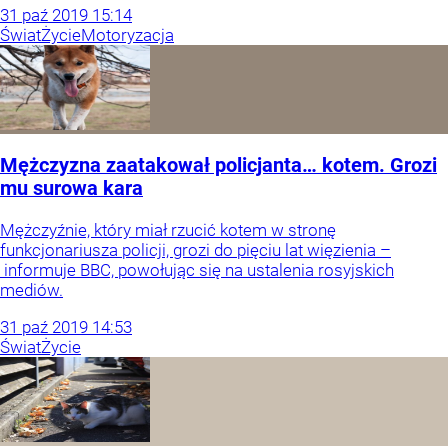
31
paź
2019
15:14
Świat
Życie
Motoryzacja
Mężczyzna zaatakował policjanta… kotem. Grozi
mu surowa kara
Mężczyźnie, który miał rzucić kotem w stronę
funkcjonariusza policji, grozi do pięciu lat więzienia –
informuje BBC, powołując się na ustalenia rosyjskich
mediów.
31
paź
2019
14:53
Świat
Życie