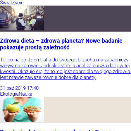
Świat
Życie
Zdrowa dieta – zdrowa planeta? Nowe badanie
pokazuje prostą zależność
To, co na co dzień trafia do twojego brzucha ma zasadniczy
wpływ na zdrowie. Jednak ostatnia analiza poszła dalej w tej
kwestii. Okazuje się, że to, co jest dobre dla twojego zdrowia,
jest prawie zawsze równie dobre dla planety.
31
paź
2019
17:40
Ekologia
Nauka