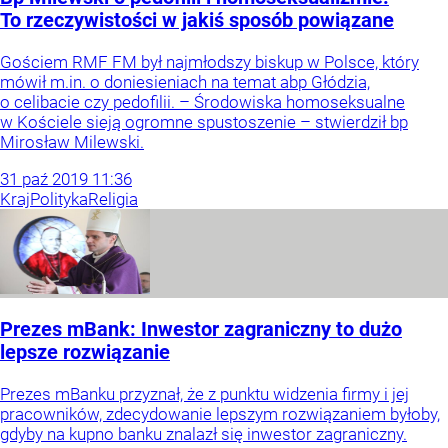
To rzeczywistości w jakiś sposób powiązane
Gościem RMF FM był najmłodszy biskup w Polsce, który
mówił m.in. o doniesieniach na temat abp Głódzia,
o celibacie czy pedofilii. – Środowiska homoseksualne
w Kościele sieją ogromne spustoszenie – stwierdził bp
Mirosław Milewski.
31
paź
2019
11:36
Kraj
Polityka
Religia
Prezes mBank: Inwestor zagraniczny to dużo
lepsze rozwiązanie
Prezes mBanku przyznał, że z punktu widzenia firmy i jej
pracowników, zdecydowanie lepszym rozwiązaniem byłoby,
gdyby na kupno banku znalazł się inwestor zagraniczny.