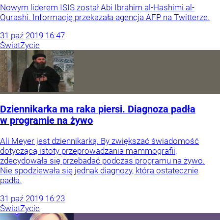
Nowym liderem ISIS został Abi Ibrahim al-Hashimi al-
Qurashi. Informację przekazała agencja AFP na Twitterze.
31
paź
2019
16:47
Świat
Życie
Dziennikarka ma raka piersi. Diagnoza padła
w programie na żywo
Ali Meyer jest dziennikarką. By zwiększać świadomość
dotyczącą istoty przeprowadzania mammografii,
zdecydowała się przebadać podczas programu na żywo.
Nie spodziewała się jednak diagnozy, która ostatecznie
padła.
31
paź
2019
16:23
Świat
Życie