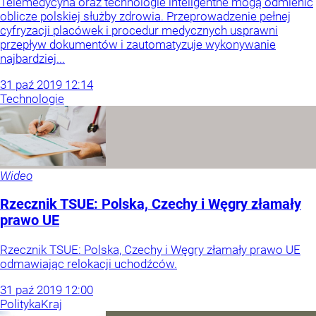
Telemedycyna oraz technologie inteligentne mogą odmienić
oblicze polskiej służby zdrowia. Przeprowadzenie pełnej
cyfryzacji placówek i procedur medycznych usprawni
przepływ dokumentów i zautomatyzuje wykonywanie
najbardziej...
31
paź
2019
12:14
Technologie
Wideo
Rzecznik TSUE: Polska, Czechy i Węgry złamały
prawo UE
Rzecznik TSUE: Polska, Czechy i Węgry złamały prawo UE
odmawiając relokacji uchodźców.
31
paź
2019
12:00
Polityka
Kraj