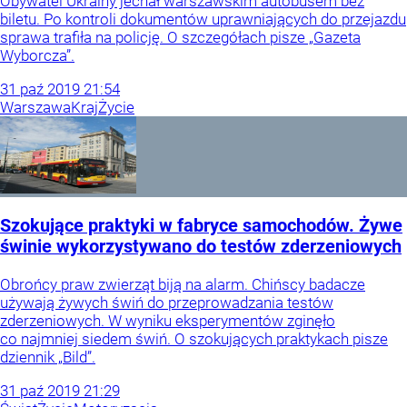
Obywatel Ukrainy jechał warszawskim autobusem bez
biletu. Po kontroli dokumentów uprawniających do przejazdu
sprawa trafiła na policję. O szczegółach pisze „Gazeta
Wyborcza”.
31
paź
2019
21:54
Warszawa
Kraj
Życie
Szokujące praktyki w fabryce samochodów. Żywe
świnie wykorzystywano do testów zderzeniowych
Obrońcy praw zwierząt biją na alarm. Chińscy badacze
używają żywych świń do przeprowadzania testów
zderzeniowych. W wyniku eksperymentów zginęło
co najmniej siedem świń. O szokujących praktykach pisze
dziennik „Bild”.
31
paź
2019
21:29