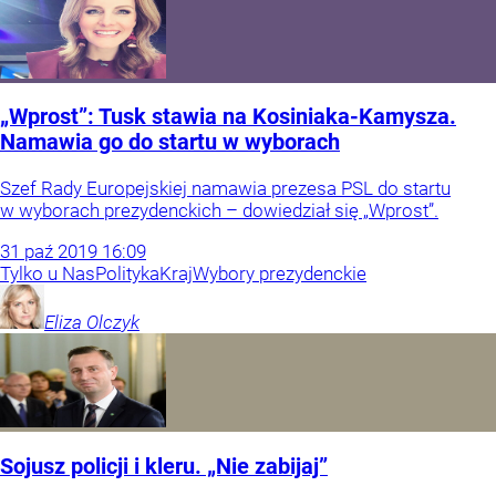
„Wprost”: Tusk stawia na Kosiniaka-Kamysza.
Namawia go do startu w wyborach
Szef Rady Europejskiej namawia prezesa PSL do startu
w wyborach prezydenckich – dowiedział się „Wprost”.
31
paź
2019
16:09
Tylko u Nas
Polityka
Kraj
Wybory prezydenckie
Eliza
Olczyk
Sojusz policji i kleru. „Nie zabijaj”