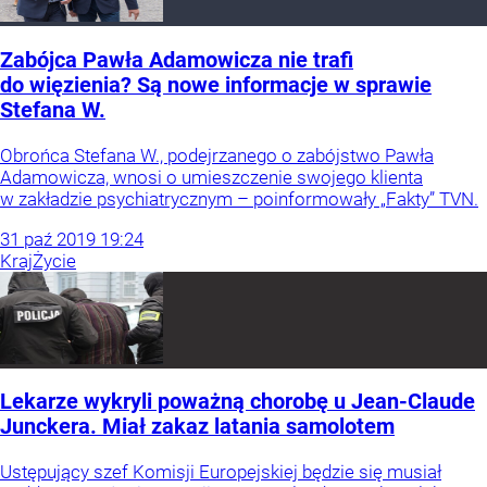
Zabójca Pawła Adamowicza nie trafi
do więzienia? Są nowe informacje w sprawie
Stefana W.
Obrońca Stefana W., podejrzanego o zabójstwo Pawła
Adamowicza, wnosi o umieszczenie swojego klienta
w zakładzie psychiatrycznym – poinformowały „Fakty” TVN.
31
paź
2019
19:24
Kraj
Życie
Lekarze wykryli poważną chorobę u Jean-Claude
Junckera. Miał zakaz latania samolotem
Ustępujący szef Komisji Europejskiej będzie się musiał