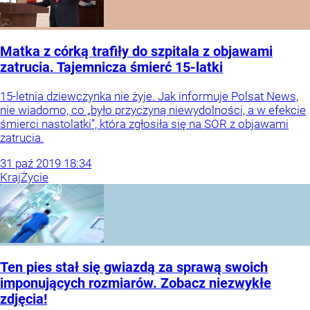
Matka z córką trafiły do szpitala z objawami
zatrucia. Tajemnicza śmierć 15-latki
15-letnia dziewczynka nie żyje. Jak informuje Polsat News,
nie wiadomo, co „było przyczyną niewydolności, a w efekcie
śmierci nastolatki”, która zgłosiła się na SOR z objawami
zatrucia.
31
paź
2019
18:34
Kraj
Życie
Ten pies stał się gwiazdą za sprawą swoich
imponujących rozmiarów. Zobacz niezwykłe
zdjęcia!