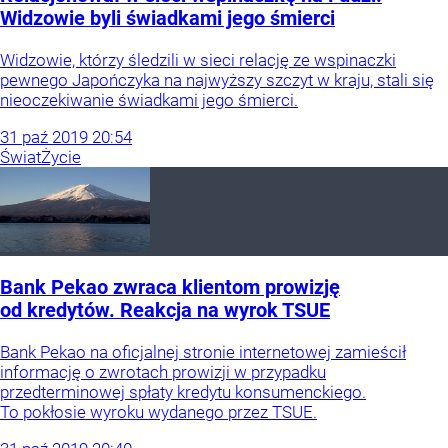
Widzowie byli świadkami jego śmierci
Widzowie, którzy śledzili w sieci relację ze wspinaczki
pewnego Japończyka na najwyższy szczyt w kraju, stali się
nieoczekiwanie świadkami jego śmierci.
31
paź
2019
20:54
Świat
Życie
Bank Pekao zwraca klientom prowizję
od kredytów. Reakcja na wyrok TSUE
Bank Pekao na oficjalnej stronie internetowej zamieścił
informację o zwrotach prowizji w przypadku
przedterminowej spłaty kredytu konsumenckiego.
To pokłosie wyroku wydanego przez TSUE.