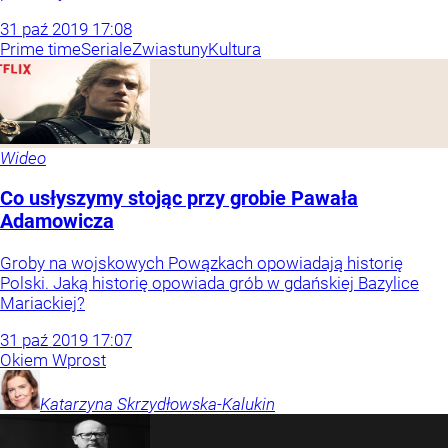
31
paź
2019
17:08
Prime time
Seriale
Zwiastuny
Kultura
Wideo
Co usłyszymy stojąc przy grobie Pawała
Adamowicza
Groby na wojskowych Powązkach opowiadają historię
Polski. Jaką historię opowiada grób w gdańskiej Bazylice
Mariackiej?
31
paź
2019
17:07
Okiem Wprost
Katarzyna
Skrzydłowska-Kalukin