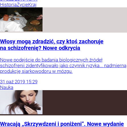
Historia
Życie
Kraj
Włosy mogą zdradzić, czy ktoś zachoruje
na schizofrenię? Nowe odkrycia
Nowe podejście do badania biologicznych źródeł
schizofrenii zidentyfikowało jako czynnik ryzyka... nadmierną
produkcję siarkowodoru w mózgu.
31
paź
2019
15:29
Nauka
Wracają „Skrzywdzeni i poniżeni”. Nowe wydanie