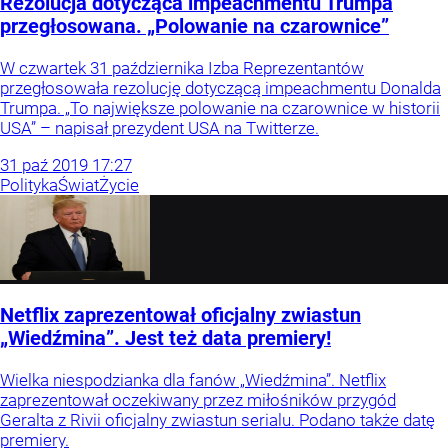
Rezolucja dotycząca impeachmentu Trumpa
przegłosowana. „Polowanie na czarownice”
W czwartek 31 października Izba Reprezentantów
przegłosowała rezolucję dotyczącą impeachmentu Donalda
Trumpa. „To największe polowanie na czarownice w historii
USA” – napisał prezydent USA na Twitterze.
31
paź
2019
17:27
Polityka
Świat
Życie
Netflix zaprezentował oficjalny zwiastun
„Wiedźmina”. Jest też data premiery!
Wielka niespodzianka dla fanów „Wiedźmina”. Netflix
zaprezentował oczekiwany przez miłośników przygód
Geralta z Rivii oficjalny zwiastun serialu. Podano także datę
premiery.