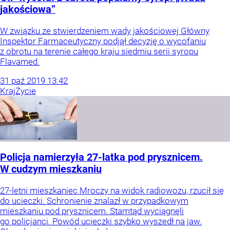
jakościowa”
W związku ze stwierdzeniem wady jakościowej Główny
Inspektor Farmaceutyczny podjął decyzję o wycofaniu
z obrotu na terenie całego kraju siedmiu serii syropu
Flavamed.
31
paź
2019
13:42
Kraj
Życie
Policja namierzyła 27-latka pod prysznicem.
W cudzym mieszkaniu
27-letni mieszkaniec Mroczy na widok radiowozu, rzucił się
do ucieczki. Schronienie znalazł w przypadkowym
mieszkaniu pod prysznicem. Stamtąd wyciągnęli
go policjanci. Powód ucieczki szybko wyszedł na jaw.