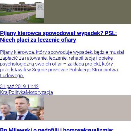
Pijany kierowca spowodował wypadek? PSL:
Niech płaci za leczenie ofiary
Pijany kierowca, który spowoduje wypadek, będzie musiał
zapłacić za ratowanie, leczenie, rehabilitację i opiekę
psychologiczną swoich ofiar – zakłada projekt, który
przedstawili w Sejmie posłowie Polskiego Stronnictwa
Ludowego.
31
paź
2019
11:42
Kraj
Polityka
Motoryzacja
Bp Milewski o pedofilii i homoseksualizmie: