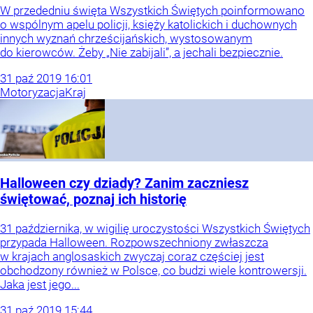
W przededniu święta Wszystkich Świętych poinformowano
o wspólnym apelu policji, księży katolickich i duchownych
innych wyznań chrześcijańskich, wystosowanym
do kierowców. Żeby „Nie zabijali”, a jechali bezpiecznie.
31
paź
2019
16:01
Motoryzacja
Kraj
Halloween czy dziady? Zanim zaczniesz
świętować, poznaj ich historię
31 października, w wigilię uroczystości Wszystkich Świętych
przypada Halloween. Rozpowszechniony zwłaszcza
w krajach anglosaskich zwyczaj coraz częściej jest
obchodzony również w Polsce, co budzi wiele kontrowersji.
Jaka jest jego...
31
paź
2019
15:44