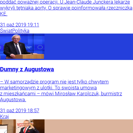
poddać poważnej operacji. U Jean-Claude Junckera lekarze
wykryli tętniaka aorty. O sprawie poinformowała rzeczniczka
KE.
31
paź
2019
19:11
Świat
Polityka
Dumny z Augustowa
– W samorządzie program nie jest tylko chwytem
marketingowym z ulotki. To swoista umowa
z mieszkańcami – mówi Mirosław Karolczuk, burmistrz
Augustowa.
31
paź
2019
18:57
Kraj