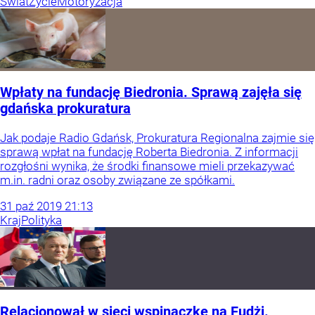
Świat
Życie
Motoryzacja
Wpłaty na fundację Biedronia. Sprawą zajęła się
gdańska prokuratura
Jak podaje Radio Gdańsk, Prokuratura Regionalna zajmie się
sprawą wpłat na fundację Roberta Biedronia. Z informacji
rozgłośni wynika, że środki finansowe mieli przekazywać
m.in. radni oraz osoby związane ze spółkami.
31
paź
2019
21:13
Kraj
Polityka
Relacjonował w sieci wspinaczkę na Fudżi.