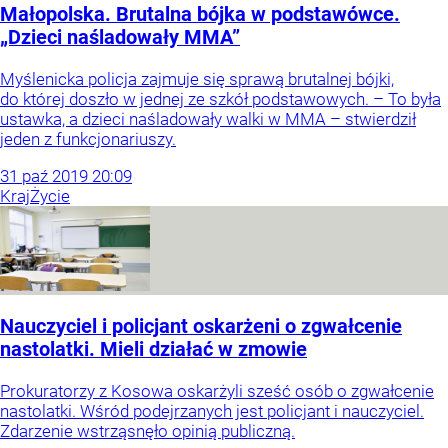
Małopolska. Brutalna bójka w podstawówce.
„Dzieci naśladowały MMA”
Myślenicka policja zajmuje się sprawą brutalnej bójki,
do której doszło w jednej ze szkół podstawowych. – To była
ustawka, a dzieci naśladowały walki w MMA – stwierdził
jeden z funkcjonariuszy.
31
paź
2019
20:09
Kraj
Życie
Nauczyciel i policjant oskarżeni o zgwałcenie
nastolatki. Mieli działać w zmowie
Prokuratorzy z Kosowa oskarżyli sześć osób o zgwałcenie
nastolatki. Wśród podejrzanych jest policjant i nauczyciel.
Zdarzenie wstrząsnęło opinią publiczną.