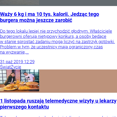
Waży 6 kg i ma 10 tys. kalorii. Jedząc tego
burgera można jeszcze zarobić
Do tego lokalu lepiej nie przychodzić głodnym. Właściciele
burgerowni oferują nietypowy konkurs, a osoby będące
w stanie sprostać zadaniu mogą liczyć na zastrzyk gotówki.
Problem w tym, że uczestnicy mają ograniczony czas
na wyzwanie,...
31
paź
2019
12:29
Świat
Życie
1 listopada ruszają telemedyczne wizyty u lekarzy
pierwszego kontaktu