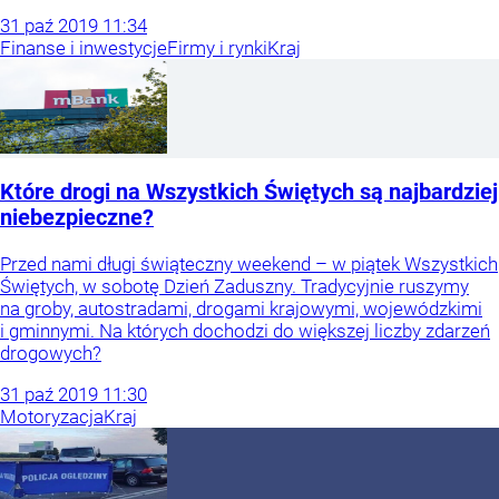
31
paź
2019
11:34
Finanse i inwestycje
Firmy i rynki
Kraj
Które drogi na Wszystkich Świętych są najbardziej
niebezpieczne?
Przed nami długi świąteczny weekend – w piątek Wszystkich
Świętych, w sobotę Dzień Zaduszny. Tradycyjnie ruszymy
na groby, autostradami, drogami krajowymi, wojewódzkimi
i gminnymi. Na których dochodzi do większej liczby zdarzeń
drogowych?
31
paź
2019
11:30
Motoryzacja
Kraj