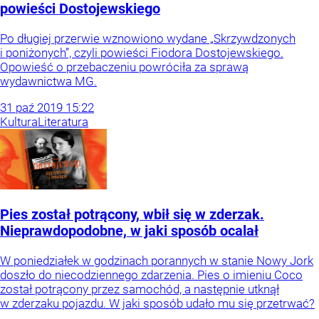
powieści Dostojewskiego
Po długiej przerwie wznowiono wydane „Skrzywdzonych
i poniżonych”, czyli powieści Fiodora Dostojewskiego.
Opowieść o przebaczeniu powróciła za sprawą
wydawnictwa MG.
31
paź
2019
15:22
Kultura
Literatura
Pies został potrącony, wbił się w zderzak.
Nieprawdopodobne, w jaki sposób ocalał
W poniedziałek w godzinach porannych w stanie Nowy Jork
doszło do niecodziennego zdarzenia. Pies o imieniu Coco
został potrącony przez samochód, a następnie utknął
w zderzaku pojazdu. W jaki sposób udało mu się przetrwać?