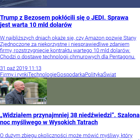
Trump z Bezosem pokłócili się o JEDI. Sprawa
jest warta 10 mld dolarów
W najbliższych dniach okaże się, czy Amazon pozwie Stany
Zjednoczone za niekorzystne i niesprawiedliwe zdaniem
firmy, rozstrzygnięcie kontraktu wartego 10 mld dolarów.
Chodzi o dostawę technologii chmurowych dla Pentagonu.
31
paź
2019
11:13
Firmy i rynki
Technologie
Gospodarka
Polityka
Świat
„Widziałem przynajmniej 38 niedźwiedzi”. Szalona
noc myśliwego w Wysokich Tatrach
O dużym zbiegu okoliczności może mówić myśliwy, który