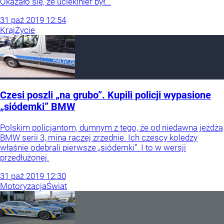
Okazało się, że uciekinier był...
31
paź
2019
12:54
Kraj
Życie
Czesi poszli „na grubo”. Kupili policji wypasione
„siódemki” BMW
Polskim policjantom, dumnym z tego, że od niedawna jeżdżą
BMW serii 3, mina raczej zrzednie. Ich czescy koledzy
właśnie odebrali pierwsze „siódemki”. I to w wersji
przedłużonej.
31
paź
2019
12:30
Motoryzacja
Świat