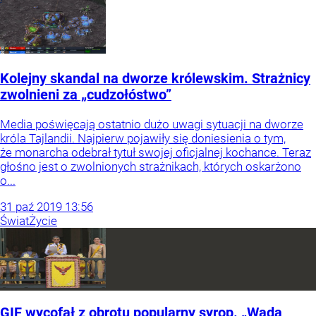
Kolejny skandal na dworze królewskim. Strażnicy
zwolnieni za „cudzołóstwo”
Media poświęcają ostatnio dużo uwagi sytuacji na dworze
króla Tajlandii. Najpierw pojawiły się doniesienia o tym,
że monarcha odebrał tytuł swojej oficjalnej kochance. Teraz
głośno jest o zwolnionych strażnikach, których oskarżono
o...
31
paź
2019
13:56
Świat
Życie
GIF wycofał z obrotu popularny syrop. „Wada