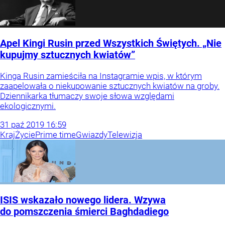
Apel Kingi Rusin przed Wszystkich Świętych. „Nie
kupujmy sztucznych kwiatów”
Kinga Rusin zamieściła na Instagramie wpis, w którym
zaapelowała o niekupowanie sztucznych kwiatów na groby.
Dziennikarka tłumaczy swoje słowa względami
ekologicznymi.
31
paź
2019
16:59
Kraj
Życie
Prime time
Gwiazdy
Telewizja
ISIS wskazało nowego lidera. Wzywa
do pomszczenia śmierci Baghdadiego