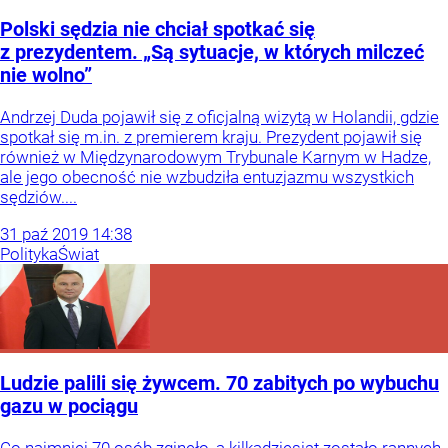
Polski sędzia nie chciał spotkać się
z prezydentem. „Są sytuacje, w których milczeć
nie wolno”
Andrzej Duda pojawił się z oficjalną wizytą w Holandii, gdzie
spotkał się m.in. z premierem kraju. Prezydent pojawił się
również w Międzynarodowym Trybunale Karnym w Hadze,
ale jego obecność nie wzbudziła entuzjazmu wszystkich
sędziów....
31
paź
2019
14:38
Polityka
Świat
Ludzie palili się żywcem. 70 zabitych po wybuchu
gazu w pociągu