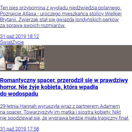
Ten pies przypomina z wyglądu niedźwiedzia polarnego.
Poznajcie Atlasa - uroczego mieszkańca stolicy Wielkiej
Brytanii. Zwierzak stał się gwiazdą londyńskich parków
za sprawą swoich rozmiarów.
31
paź
2019
18:12
Świat
Życie
Romantyczny spacer, przerodził się w prawdziwy
horror. Nie żyje kobieta, która wpadła
do wodospadu
29-letnia Hannah wyruszyła wraz z partnerem Adamem
na spacer. Towarzyszyły im matka i siostra kobiety. Nikt
nie spodziewał się, że wyprawa będzie miała tragiczny finał.
31
paź
2019
17:58