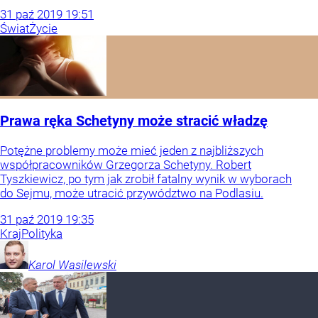
31
paź
2019
19:51
Świat
Życie
Prawa ręka Schetyny może stracić władzę
Potężne problemy może mieć jeden z najbliższych
współpracowników Grzegorza Schetyny. Robert
Tyszkiewicz, po tym jak zrobił fatalny wynik w wyborach
do Sejmu, może utracić przywództwo na Podlasiu.
31
paź
2019
19:35
Kraj
Polityka
Karol
Wasilewski