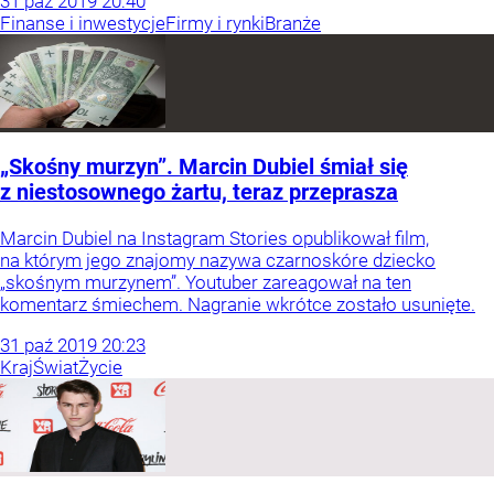
31
paź
2019
20:40
Finanse i inwestycje
Firmy i rynki
Branże
„Skośny murzyn”. Marcin Dubiel śmiał się
z niestosownego żartu, teraz przeprasza
Marcin Dubiel na Instagram Stories opublikował film,
na którym jego znajomy nazywa czarnoskóre dziecko
„skośnym murzynem”. Youtuber zareagował na ten
komentarz śmiechem. Nagranie wkrótce zostało usunięte.
31
paź
2019
20:23
Kraj
Świat
Życie