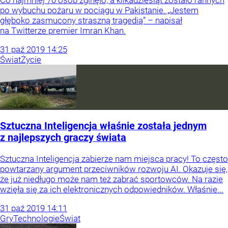
Co najmniej 70 osób zginęło, a kilkadziesiąt zostało rannych
po wybuchu pożaru w pociągu w Pakistanie. „Jestem
głęboko zasmucony straszną tragedią” – napisał
na Twitterze premier Imran Khan.
31
paź
2019
14:25
Świat
Życie
Sztuczna Inteligencja właśnie została jednym
z najlepszych graczy świata
Sztuczna Inteligencja zabierze nam miejsca pracy! To często
powtarzany argument przeciwników rozwoju AI. Okazuje się,
że już niedługo może nam też zabrać sportowców. Na razie
wzięła się za ich elektronicznych odpowiedników. Właśnie...
31
paź
2019
14:11
Gry
Technologie
Świat