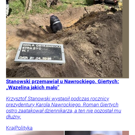
Stanowski przemawiał u Nawrockiego. Giertych:
„Wazelina jakich mało”
Krzysztof Stanowski wystąpił podczas rocznicy
prezydentury Karola Nawrockiego. Roman Giertych
ostro zaatakował dziennikarza, a ten nie pozostał mu
dłużny.
Kraj
Polityka