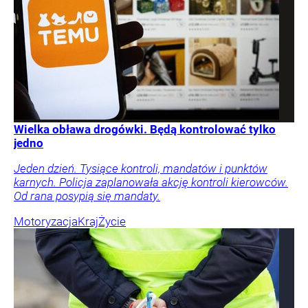
Wielka obława drogówki. Będą kontrolować tylko
jedno
Jeden dzień. Tysiące kontroli, mandatów i punktów
karnych. Policja zaplanowała akcję kontroli kierowców.
Od rana posypią się mandaty.
Motoryzacja
Kraj
Życie