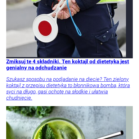
Zmiksuj te 4 składniki. Ten koktajl od dietetyka jest
genialny na odchudzanie
Szukasz sposobu na podjadanie na diecie? Ten zielony
koktajl z przepisu dietetyka to błonnikowa bomba, która
syci na długo, gasi ochotę na słodkie i ułatwia
chudnięcie.