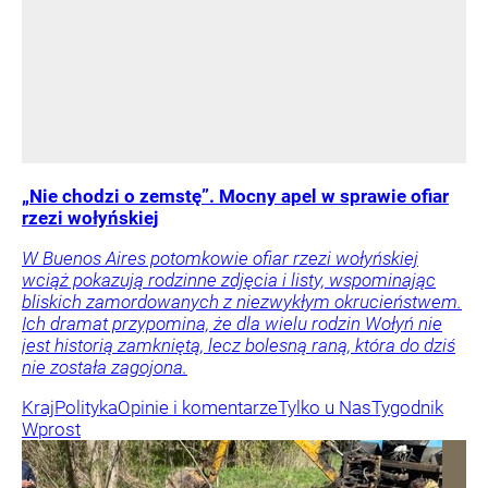
„Nie chodzi o zemstę”. Mocny apel w sprawie ofiar
rzezi wołyńskiej
W Buenos Aires potomkowie ofiar rzezi wołyńskiej
wciąż pokazują rodzinne zdjęcia i listy, wspominając
bliskich zamordowanych z niezwykłym okrucieństwem.
Ich dramat przypomina, że dla wielu rodzin Wołyń nie
jest historią zamkniętą, lecz bolesną raną, która do dziś
nie została zagojona.
Kraj
Polityka
Opinie i komentarze
Tylko u Nas
Tygodnik
Wprost