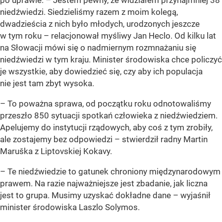
po uprawie. – Jestem pewny, że widziałem przynajmniej 38
niedźwiedzi. Siedzieliśmy razem z moim kolegą,
dwadzieścia z nich było młodych, urodzonych jeszcze
w tym roku – relacjonował myśliwy Jan Heclo. Od kilku lat
na Słowacji mówi się o nadmiernym rozmnażaniu się
niedźwiedzi w tym kraju. Minister środowiska chce policzyć
je wszystkie, aby dowiedzieć się, czy aby ich populacja
nie jest tam zbyt wysoka.
– To poważna sprawa, od początku roku odnotowaliśmy
przeszło 850 sytuacji spotkań człowieka z niedźwiedziem.
Apelujemy do instytucji rządowych, aby coś z tym zrobiły,
ale zostajemy bez odpowiedzi – stwierdził radny Martin
Maruška z Liptovskiej Kokavy.
– Te niedźwiedzie to gatunek chroniony międzynarodowym
prawem. Na razie najważniejsze jest zbadanie, jak liczna
jest to grupa. Musimy uzyskać dokładne dane – wyjaśnił
minister środowiska Laszlo Solymos.