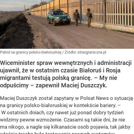
Patrol na granicy polsko-białoruskiej
/ Źródło:
strazgraniczna.pl
Wiceminister spraw wewnętrznych i administracji
ujawnił, że w ostatnim czasie Białoruś i Rosja
migrantami testują polską granicę. – My nie
odpuścimy – zapewnił Maciej Duszczyk.
Maciej Duszczyk został zapytany w Polsat News o sytuację
na granicy polsko-białoruskiej w kontekście bariery. –
W ostatnich dniach, czy nawet już ponad dobry tydzień
widzimy pewne wzmożenie. Czasami są takie dni, że nie
ma nikogo, a nagle się kilkanaście osób pojawia, tak jakby
właśnie trochę było testowanie naszych systemów,