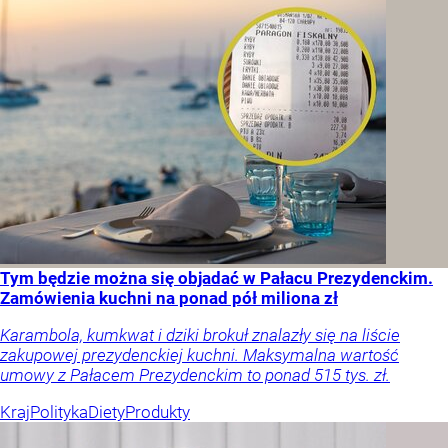
Tym będzie można się objadać w Pałacu Prezydenckim.
Zamówienia kuchni na ponad pół miliona zł
Karambola, kumkwat i dziki brokuł znalazły się na liście
zakupowej prezydenckiej kuchni. Maksymalna wartość
umowy z Pałacem Prezydenckim to ponad 515 tys. zł.
Kraj
Polityka
Diety
Produkty