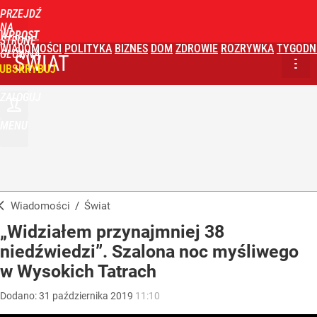
PRZEJDŹ
NA
WPROST
STRONĘ
WIADOMOŚCI
POLITYKA
BIZNES
DOM
ZDROWIE
ROZRYWKA
TYGODN
GŁÓWNĄ
ŚWIAT
UBSKRYBUJ
ZALOGUJ
MENU
Wiadomości
/
Świat
„Widziałem przynajmniej 38
niedźwiedzi”. Szalona noc myśliwego
w Wysokich Tatrach
Dodano:
31
października
2019
11:10