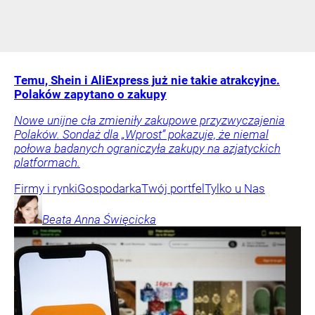
Temu, Shein i AliExpress już nie takie atrakcyjne.
Polaków zapytano o zakupy
Nowe unijne cła zmieniły zakupowe przyzwyczajenia
Polaków. Sondaż dla „Wprost” pokazuje, że niemal
połowa badanych ograniczyła zakupy na azjatyckich
platformach.
Firmy i rynki
Gospodarka
Twój portfel
Tylko u Nas
Beata Anna
Święcicka