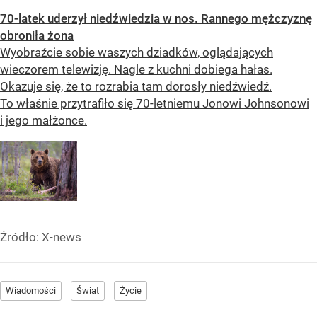
70-latek uderzył niedźwiedzia w nos. Rannego mężczyznę
obroniła żona
Wyobraźcie sobie waszych dziadków, oglądających
wieczorem telewizję. Nagle z kuchni dobiega hałas.
Okazuje się, że to rozrabia tam dorosły niedźwiedź.
To właśnie przytrafiło się 70-letniemu Jonowi Johnsonowi
i jego małżonce.
Źródło:
X-news
Wiadomości
Świat
Życie