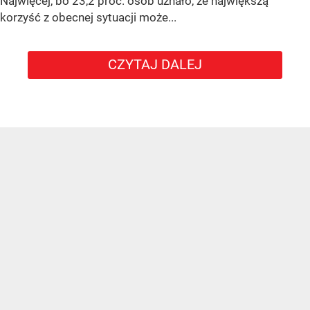
Najwięcej, bo 23,2 proc. osób uznało, że największą
korzyść z obecnej sytuacji może...
CZYTAJ DALEJ