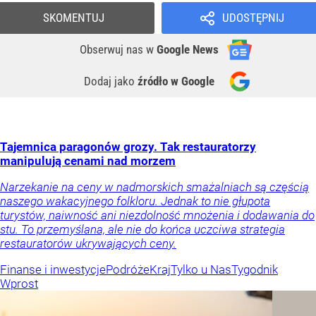
SKOMENTUJ
UDOSTĘPNIJ
Obserwuj nas
w
Google News
Dodaj jako
źródło w Google
Tajemnica paragonów grozy. Tak restauratorzy
manipulują cenami nad morzem
Narzekanie na ceny w nadmorskich smażalniach są częścią
naszego wakacyjnego folkloru. Jednak to nie głupota
turystów, naiwność ani niezdolność mnożenia i dodawania do
stu. To przemyślana, ale nie do końca uczciwa strategia
restauratorów ukrywających ceny.
Finanse i inwestycje
Podróże
Kraj
Tylko u Nas
Tygodnik
Wprost