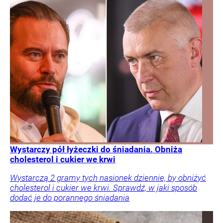
Wystarczy pół łyżeczki do śniadania. Obniża
cholesterol i cukier we krwi
Wystarczą 2 gramy tych nasionek dziennie, by obniżyć
cholesterol i cukier we krwi. Sprawdź, w jaki sposób
dodać je do porannego śniadania