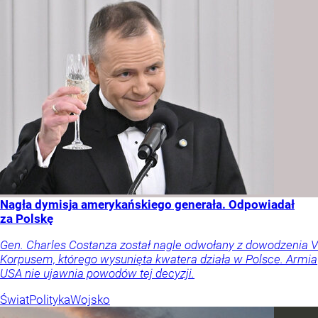
Nagła dymisja amerykańskiego generała. Odpowiadał
za Polskę
Gen. Charles Costanza został nagle odwołany z dowodzenia V
Korpusem, którego wysunięta kwatera działa w Polsce. Armia
USA nie ujawnia powodów tej decyzji.
Świat
Polityka
Wojsko