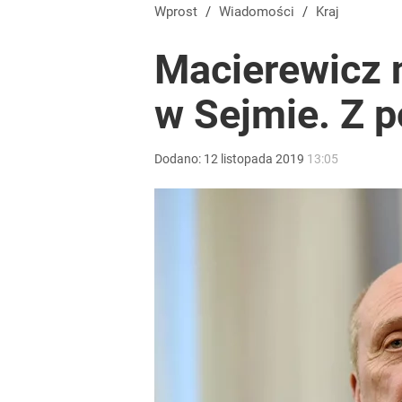
Nagranie turystów z Tatr wywołało burzę w sieci. 
Wprost
/
Wiadomości
/
Kraj
Macierewicz 
dodaj
w Sejmie. Z 
„Nie chodzi o zemstę”. Mocny apel w sprawie ofiar 
Dodano:
12
listopada
2019
13:05
dodaj
Farmacja: wzrost pod presją. co czeka branżę do 
1