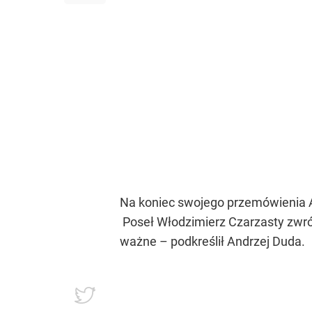
Na koniec swojego przemówienia 
Poseł Włodzimierz Czarzasty zwróc
ważne – podkreślił Andrzej Duda.
W ramach zacierania podziałów an
małostkowe ,niegrzeczne i smutne