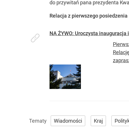
Wiadomości
Kraj
Polity
UDO
„Nie chodzi o zemstę”. Mocny apel
w sprawie ofiar rzezi wołyńskiej
W Buenos Aires potomkowie ofiar rzezi wołyńskiej