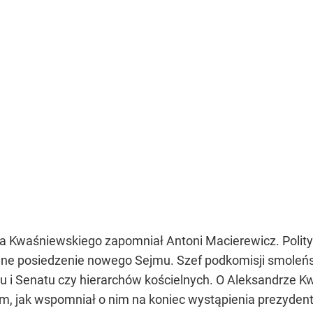
 i Senatu czy hierarchów kościelnych. O Aleksandrze 
ym, jak wspomniał o nim na koniec wystąpienia prezyden
śniewskiego. Witam, panie prezydencie – powiedział ma
Sejmu i Senatu nowej kadencji na Wprost.pl
 pierwsze posiedzenie Sejmu IX kadencji
ze posiedzenie Sejmu IX kadencji rozpoczęło się we wtore
ę z tego wydarzenia przez cały dzień będziemy prowadzi
zamy.