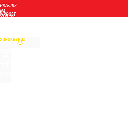
PRZEJDŹ
Udostępnij
1
Skomentuj
NA
WPROST
STRONĘ
GŁÓWNĄ
WIADOMOŚCI
POLITYKA
BIZNES
DOM
ZDROWIE
ROZRYWKA
TYGOD
Kierowcy ZTM walczą z absurdalnym wymogiem. W
SUBSKRYBUJ
dodaj
ZALOGUJ
Wielki powrót znanego polityka. Dostanie funkcję
SZUKAJ
MENU
3
Wrze po roku Nawrockiego. „Największa hańba” ko
16