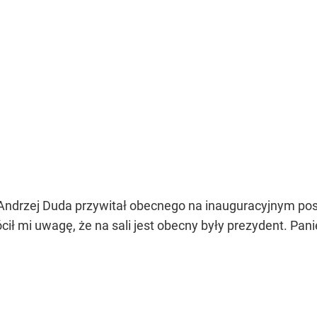
Andrzej Duda przywitał obecnego na inauguracyjnym po
ił mi uwagę, że na sali jest obecny były prezydent. Pani
i Pan A.Macierewicz ani Pan A.Duda nie przywitali Pan
.