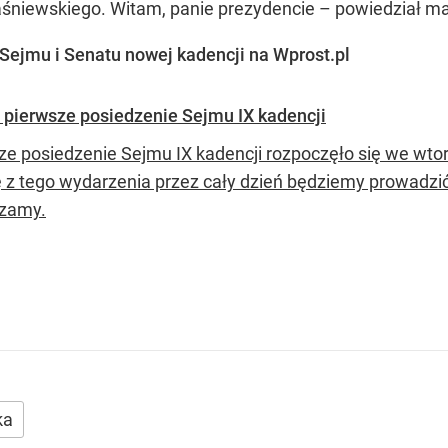
ka
STĘPNIJ
Obserwuj nas
w
Google News
Dodaj jako
źródło w Google
Kierowcy ZTM walczą z absurdalnym
Co za c
wymogiem. Warszawiacy zaskoczeni
Kontuz
widokiem w autobusie
Europy