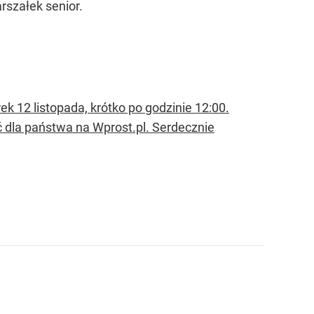
SKOMENTUJ
1
ios dla reprezentacji Polski!
ja i operacja zamiast mistrzostw