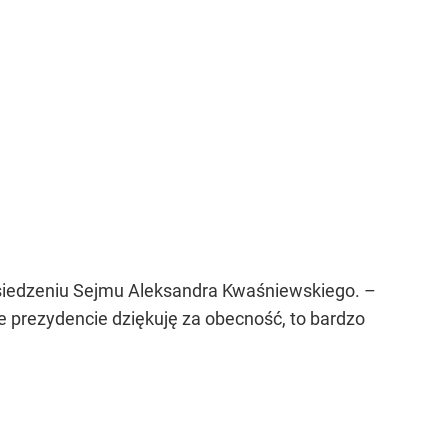
siedzeniu Sejmu Aleksandra Kwaśniewskiego. –
e prezydencie dziękuję za obecność, to bardzo
a Prezydenta A.Kwaśniewskiego. Marne,