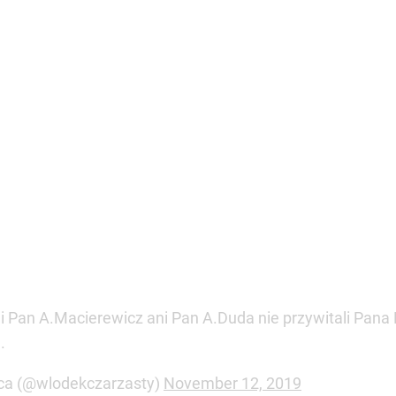
ca (@wlodekczarzasty)
November 12, 2019
a Kwaśniewskiego zapomniał Antoni Macierewicz. Polityk
jne posiedzenie nowego Sejmu. Szef podkomisji smoleński