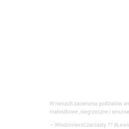
— WłodzimierzCzarzasty ?? #Lewi
Wcześniej o przywitaniu Aleksandr
senior Sejmu, otworzył inauguracy