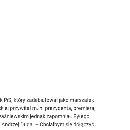
Kwaśniewskim jednak zapomniał. Byłego
t Andrzej Duda. – Chciałbym się dołączyć
rszałek senior.
k 12 listopada, krótko po godzinie 12:00.
ć dla państwa na Wprost.pl. Serdecznie