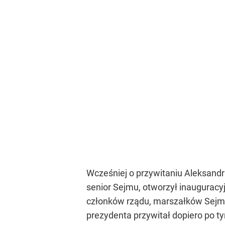
członków rządu, marszałków Sejmu
prezydenta przywitał dopiero po t
do przywitań pana prezydenta Kwa
Relacja z pierwszego posiedzenia 
NA ŻYWO: Uroczysta inauguracja i
Pierws
Relacj
zapras