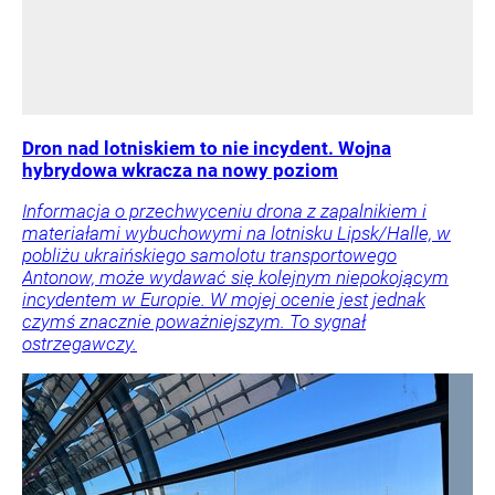
Dron nad lotniskiem to nie incydent. Wojna
hybrydowa wkracza na nowy poziom
Informacja o przechwyceniu drona z zapalnikiem i
materiałami wybuchowymi na lotnisku Lipsk/Halle, w
pobliżu ukraińskiego samolotu transportowego
Antonow, może wydawać się kolejnym niepokojącym
incydentem w Europie. W mojej ocenie jest jednak
czymś znacznie poważniejszym. To sygnał
ostrzegawczy.