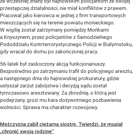
że wcześniej znany był hajnowskim policjantom ze swojej
przestępczej działalności, nie miał konfliktów z prawem.
Pracował jako kierowca w jednej z firm transportowych
mieszczących się na terenie powiatu monieckiego.
W wigilię został zatrzymany pomiędzy Mońkami
a Knyszynem, przez policjantów z Samodzielnego
Pododdziału Kontrterrorystycznego Policji w Białymstoku,
gdy wracał do domu po zakończonej pracy.
56-latek był zaskoczony akcją funkcjonariuszy.
Bezpośrednio po zatrzymaniu trafił do policyjnego aresztu,
a następnego dnia do hajnowskiej prokuratury, gdzie
usłyszał zarzut zabójstwa i decyzją sądu został
tymczasowo aresztowany. Za zbrodnię, o którą jest
podejrzany, grozi mu kara dożywotniego pozbawienia
wolności. Sprawa ma charakter rozwojowy.
Mężczyzna zabił ciężarną siostrę. Twierdzi, że musiał
„chronić swoją rodzinę”