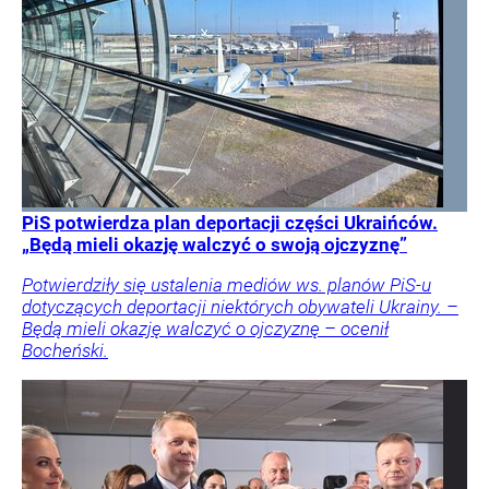
PiS potwierdza plan deportacji części Ukraińców.
„Będą mieli okazję walczyć o swoją ojczyznę”
Potwierdziły się ustalenia mediów ws. planów PiS-u
dotyczących deportacji niektórych obywateli Ukrainy. –
Będą mieli okazję walczyć o ojczyznę – ocenił
Bocheński.