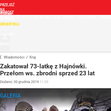
PRZEJDŹ
NA
WPROST
STRONĘ
WIADOMOŚCI
POLITYKA
BIZNES
DOM
ZDROWIE
ROZRYWKA
TYGODN
GŁÓWNĄ
UBSKRYBUJ
ZALOGUJ
MENU
Wiadomości
/
Kraj
Zakatował 73-latkę z Hajnówki.
Przełom ws. zbrodni sprzed 23 lat
Dodano:
30
grudnia
2019
11:20