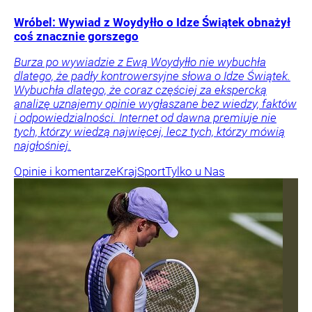
Wróbel: Wywiad z Woydyłło o Idze Świątek obnażył
coś znacznie gorszego
Burza po wywiadzie z Ewą Woydyłło nie wybuchła
dlatego, że padły kontrowersyjne słowa o Idze Świątek.
Wybuchła dlatego, że coraz częściej za ekspercką
analizę uznajemy opinie wygłaszane bez wiedzy, faktów
i odpowiedzialności. Internet od dawna premiuje nie
tych, którzy wiedzą najwięcej, lecz tych, którzy mówią
najgłośniej.
Opinie i komentarze
Kraj
Sport
Tylko u Nas