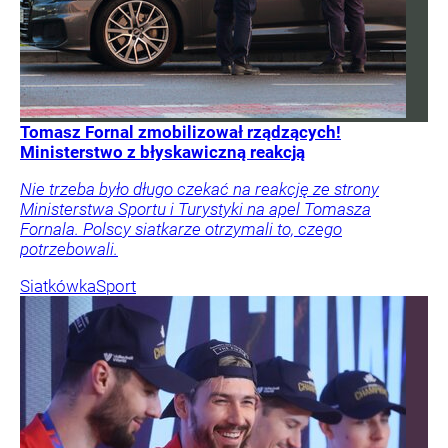
Tomasz Fornal zmobilizował rządzących!
Ministerstwo z błyskawiczną reakcją
Nie trzeba było długo czekać na reakcję ze strony
Ministerstwa Sportu i Turystyki na apel Tomasza
Fornala. Polscy siatkarze otrzymali to, czego
potrzebowali.
Siatkówka
Sport