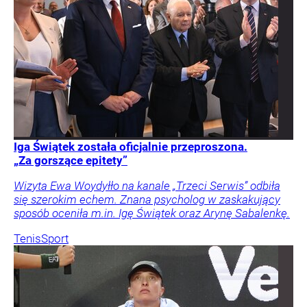
Iga Świątek została oficjalnie przeproszona.
„Za gorszące epitety”
Wizyta Ewa Woydyłło na kanale „Trzeci Serwis” odbiła
się szerokim echem. Znana psycholog w zaskakujący
sposób oceniła m.in. Igę Świątek oraz Arynę Sabalenkę.
Tenis
Sport