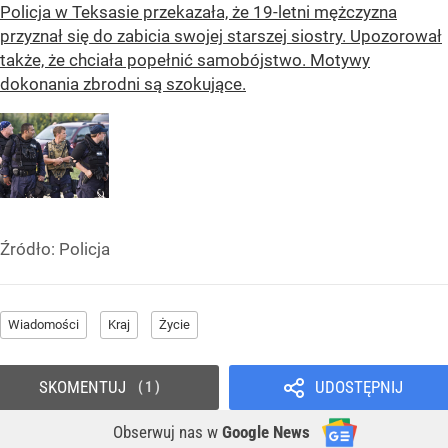
Policja w Teksasie przekazała, że 19-letni mężczyzna
przyznał się do zabicia swojej starszej siostry. Upozorował
także, że chciała popełnić samobójstwo. Motywy
dokonania zbrodni są szokujące.
Źródło:
Policja
Wiadomości
Kraj
Życie
SKOMENTUJ
UDOSTĘPNIJ
1
Obserwuj nas
w
Google News