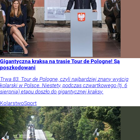
Gigantyczna kraksa na trasie Tour de Pologne! Są
poszkodowani
Trwa 83. Tour de Pologne, czyli najbardziej znany wyścig
kolarski w Polsce. Niestety, podczas czwartkowego (tj. 6
sierpnia) etapu doszło do gigantycznej kraksy.
Kolarstwo
Sport