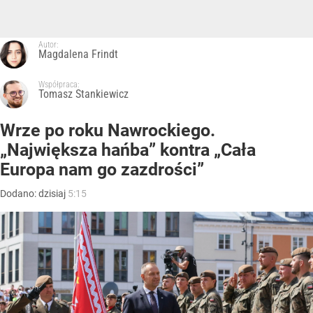
Autor:
Magdalena Frindt
Współpraca:
Tomasz Stankiewicz
Wrze po roku Nawrockiego.
„Największa hańba” kontra „Cała
Europa nam go zazdrości”
Dodano:
dzisiaj
5:15