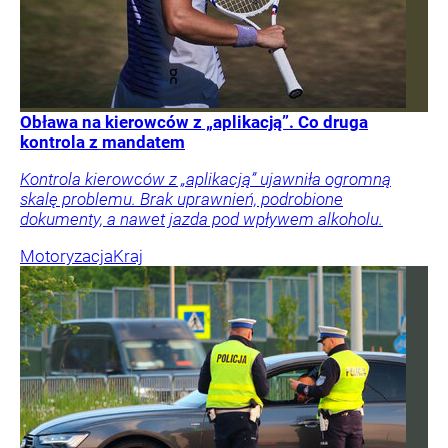
Obława na kierowców z „aplikacją”. Co druga
kontrola z mandatem
Kontrola kierowców z „aplikacją” ujawniła ogromną
skalę problemu. Brak uprawnień, podrobione
dokumenty, a nawet jazda pod wpływem alkoholu.
Motoryzacja
Kraj