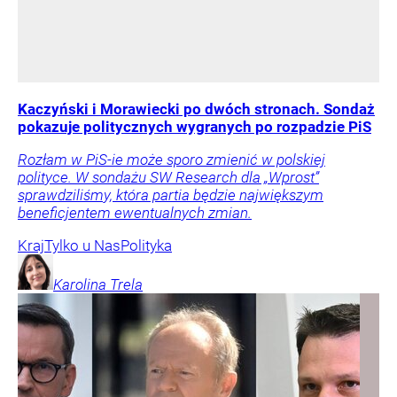
Kaczyński i Morawiecki po dwóch stronach. Sondaż
pokazuje politycznych wygranych po rozpadzie PiS
Rozłam w PiS-ie może sporo zmienić w polskiej
polityce. W sondażu SW Research dla „Wprost”
sprawdziliśmy, która partia będzie największym
beneficjentem ewentualnych zmian.
Kraj
Tylko u Nas
Polityka
Karolina
Trela