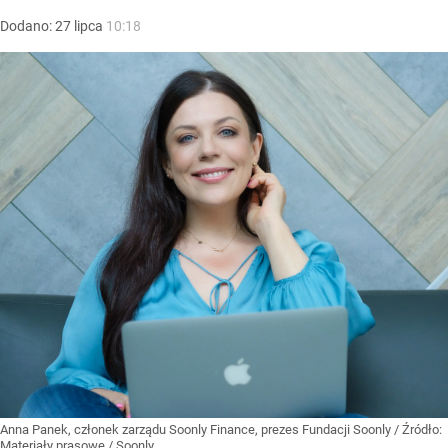
Dodano:
27
lipca
10:18
Anna Panek, członek zarządu Soonly Finance, prezes Fundacji Soonly
/ Źródło:
Materiały prasowe
/
Soonly