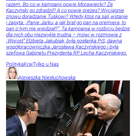
razem. Bo co w kampanii powie Morawiecki? Że
Kaczyński go zdradził? A co powie prezes? Wyciągnie
znowu doradzanie Tuskowi? Wtedy ktoś na sali wstanie
i zapyta: „Panie Jarku, a jak brał go pan na premiera, to
pan o tym nie wiedział?”. Ta kampania w rozbiciu będzie
dla nich obu niezwykle trudna – mówi w rozmowie z
„Wprost” Elżbieta Jakubiak, była posłanka PiS, dawna
współpracowniczka Jarosława Kaczyńskiego i była
szefowa Gabinetu Prezydenta RP Lecha Kaczyńskiego.
Polityka
Kraj
Tylko u Nas
Agnieszka
Niesłuchowska