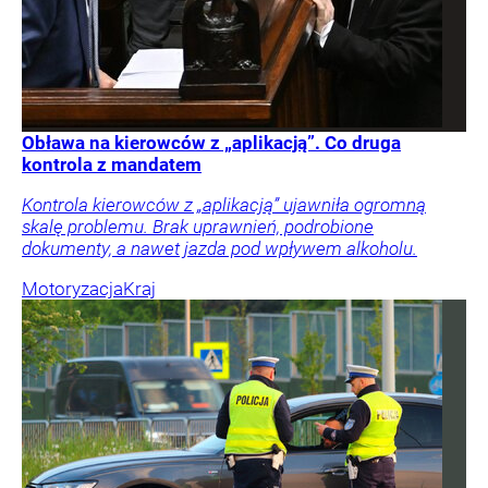
Obława na kierowców z „aplikacją”. Co druga
kontrola z mandatem
Kontrola kierowców z „aplikacją” ujawniła ogromną
skalę problemu. Brak uprawnień, podrobione
dokumenty, a nawet jazda pod wpływem alkoholu.
Motoryzacja
Kraj