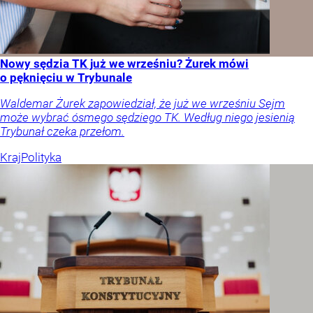
Nowy sędzia TK już we wrześniu? Żurek mówi
o pęknięciu w Trybunale
Waldemar Żurek zapowiedział, że już we wrześniu Sejm
może wybrać ósmego sędziego TK. Według niego jesienią
Trybunał czeka przełom.
Kraj
Polityka