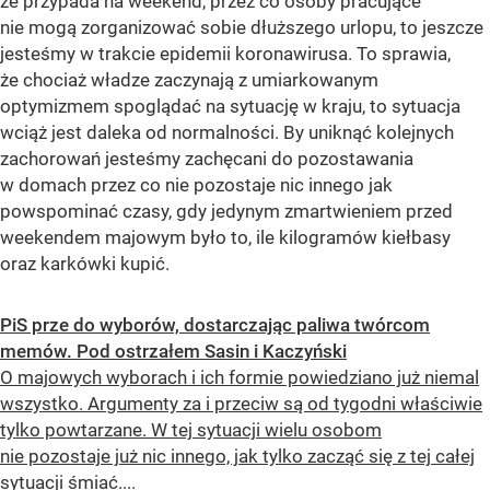
że przypada na weekend, przez co osoby pracujące
nie mogą zorganizować sobie dłuższego urlopu, to jeszcze
jesteśmy w trakcie epidemii koronawirusa. To sprawia,
że chociaż władze zaczynają z umiarkowanym
optymizmem spoglądać na sytuację w kraju, to sytuacja
wciąż jest daleka od normalności. By uniknąć kolejnych
zachorowań jesteśmy zachęcani do pozostawania
w domach przez co nie pozostaje nic innego jak
powspominać czasy, gdy jedynym zmartwieniem przed
weekendem majowym było to, ile kilogramów kiełbasy
oraz karkówki kupić.
PiS prze do wyborów, dostarczając paliwa twórcom
memów. Pod ostrzałem Sasin i Kaczyński
O majowych wyborach i ich formie powiedziano już niemal
wszystko. Argumenty za i przeciw są od tygodni właściwie
tylko powtarzane. W tej sytuacji wielu osobom
nie pozostaje już nic innego, jak tylko zacząć się z tej całej
sytuacji śmiać....