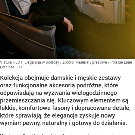
Vistula x LOT: Elegancja w podróży
/ Źródło:
Materiały prasowe
/
Polskie Linie
Lotnicze LOT
Kolekcja obejmuje damskie i męskie zestawy
oraz funkcjonalne akcesoria podróżne, które
odpowiadają na wyzwania wielogodzinnego
przemieszczania się. Kluczowym elementem są
lekkie, komfortowe fasony i dopracowane detale,
które sprawiają, że elegancja zyskuje nowy
wymiar: pewny, naturalny i gotowy do działania.