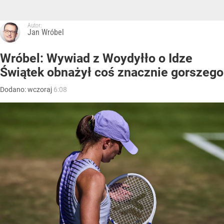
Autor:
Jan Wróbel
Wróbel: Wywiad z Woydyłło o Idze
Świątek obnażył coś znacznie gorszego
Dodano:
wczoraj
6:08