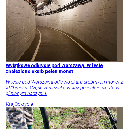
Wyjątkowe odkrycie pod Warszawą. W lesie
znaleziono skarb pełen monet
W lesie pod Warszawą odkryto skarb srebrnych monet z
XVII wieku. Część znaleziska wciąż pozostaje ukryta w
glinianym naczyniu.
Kraj
Odkrycia