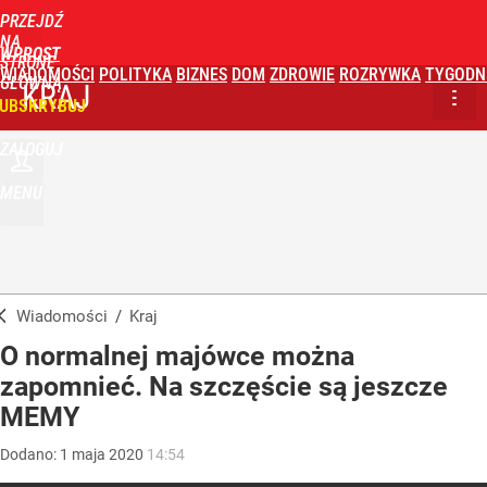
PRZEJDŹ
NA
WPROST
STRONĘ
WIADOMOŚCI
POLITYKA
BIZNES
DOM
ZDROWIE
ROZRYWKA
TYGODN
GŁÓWNĄ
KRAJ
UBSKRYBUJ
ZALOGUJ
MENU
Wiadomości
/
Kraj
O normalnej majówce można
zapomnieć. Na szczęście są jeszcze
MEMY
Dodano:
1
maja
2020
14:54