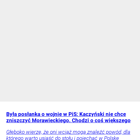
Była posłanka o wojnie w PiS: Kaczyński nie chce
zniszczyć Morawieckiego. Chodzi o coś większego
Głęboko wierzę, że oni wciąż mogą znaleźć powód, dla
którego warto usiąść do stołu i pojechać w Polskę