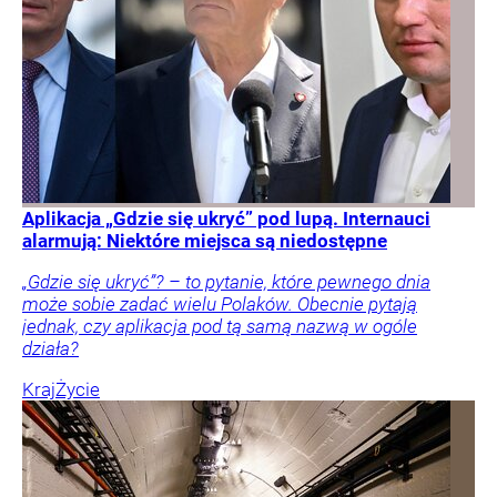
Aplikacja „Gdzie się ukryć” pod lupą. Internauci
alarmują: Niektóre miejsca są niedostępne
„Gdzie się ukryć”? – to pytanie, które pewnego dnia
może sobie zadać wielu Polaków. Obecnie pytają
jednak, czy aplikacja pod tą samą nazwą w ogóle
działa?
Kraj
Życie