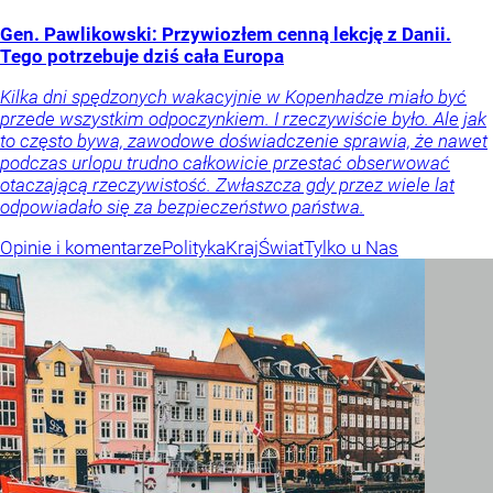
Gen. Pawlikowski: Przywiozłem cenną lekcję z Danii.
Tego potrzebuje dziś cała Europa
Kilka dni spędzonych wakacyjnie w Kopenhadze miało być
przede wszystkim odpoczynkiem. I rzeczywiście było. Ale jak
to często bywa, zawodowe doświadczenie sprawia, że nawet
podczas urlopu trudno całkowicie przestać obserwować
otaczającą rzeczywistość. Zwłaszcza gdy przez wiele lat
odpowiadało się za bezpieczeństwo państwa.
Opinie i komentarze
Polityka
Kraj
Świat
Tylko u Nas