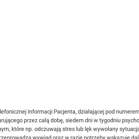
efonicznej Informacji Pacjenta, działającej pod numere
rującego przez całą dobę, siedem dni w tygodniu psyc
nym, które np. odczuwają stres lub lęk wywołany sytuac
 przeprowadza wywiad oraz w razie potrzeby wskazuje da