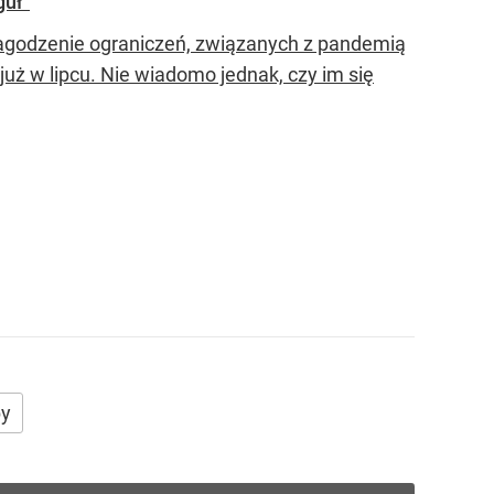
guł”
 złagodzenie ograniczeń, związanych z pandemią
już w lipcu. Nie wiadomo jednak, czy im się
by