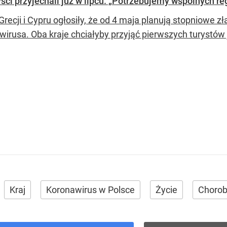
ryści przyjechali już w lipcu. „Potrzebujemy wspólnych re
Grecji i Cypru ogłosiły, że od 4 maja planują stopniowe
wirusa. Oba kraje chciałyby przyjąć pierwszych turystów 
Kraj
Koronawirus w Polsce
Życie
Choro