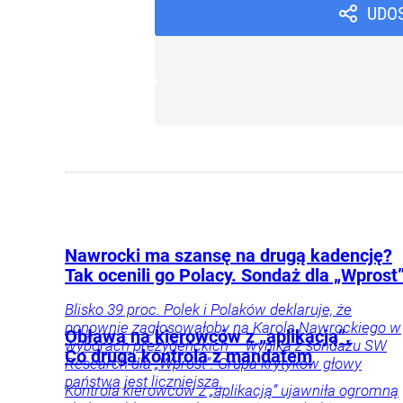
UDO
Nawrocki ma szansę na drugą kadencję?
Tak ocenili go Polacy. Sondaż dla „Wprost
Blisko 39 proc. Polek i Polaków deklaruje, że
ponownie zagłosowałoby na Karola Nawrockiego w
Obława na kierowców z „aplikacją”.
wyborach prezydenckich – wynika z sondażu SW
Co druga kontrola z mandatem
Research dla „Wprost”. Grupa krytyków głowy
państwa jest liczniejsza.
Kontrola kierowców z „aplikacją” ujawniła ogromną