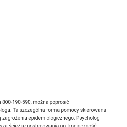
m 800-190-590, można poprosić
hologa. Ta szczególna forma pomocy skierowana
ją zagrożenia epidemiologicznego. Psycholog
lszą ścieżkę postępowania np. konieczność