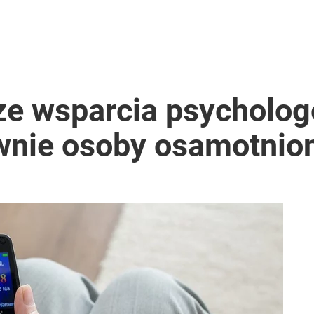
ze wsparcia psychologó
wnie osoby osamotnio