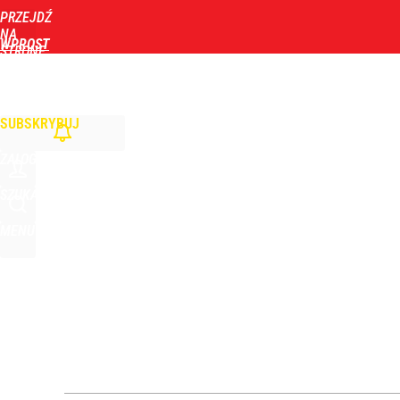
PRZEJDŹ
Udostępnij
0
Skomentuj
NA
WPROST
STRONĘ
GŁÓWNĄ
WIADOMOŚCI
POLITYKA
BIZNES
DOM
ZDROWIE
ROZRYWKA
TYGOD
SUBSKRYBUJ
ZALOGUJ
SZUKAJ
MENU