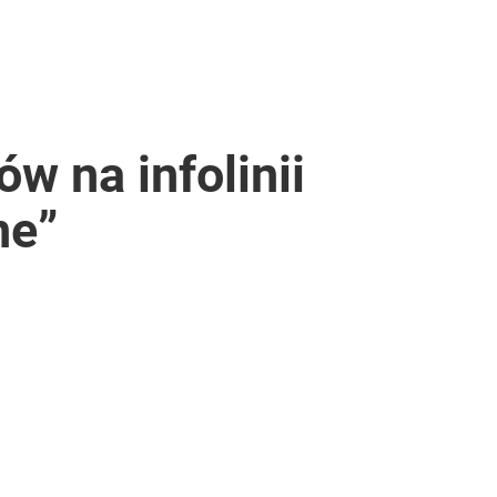
w na infolinii
ne”