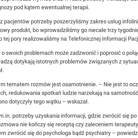
agnozy pod kątem ewentualnej terapii.
 pacjentów potrzeby poszerzyliśmy zakres usług infolini
wy produkt, bo wprowadziliśmy go niecałe trzy tygodni
 tej pory realizowaliśmy na Telefonicznej Informacji Pa
o swoich problemach może zadzwonić i poprosić o połą
adzą dotykają istotnych problemów związanych z sytuacj
ł.
cym tematem rozmów jest osamotnienie. – Nie jest to oczy
, redukowania spotkań ludzie narzekają na samotność, 
no dotyczyły tego wątku – wskazał.
 m.in. potrzeby uzyskania informacji, gdzie zwrócić się 
ozmowa nie kończy się receptą czy zaleceniem terapeutyc
m zwrócić się do psychologa bądź psychiatry – powiedzi