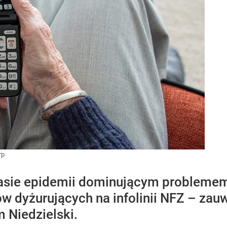
rp
zasie epidemii dominującym problemem
w dyżurujących na infolinii NFZ – za
 Niedzielski.