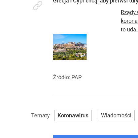
Grecja i Cypr chcą, aby pierwsi tu
Rządy 
korona
to uda.
Źródło:
PAP
Koronawirus
Wiadomości