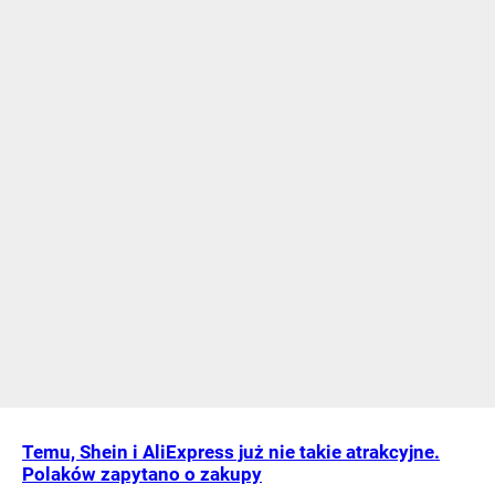
Temu, Shein i AliExpress już nie takie atrakcyjne.
Polaków zapytano o zakupy