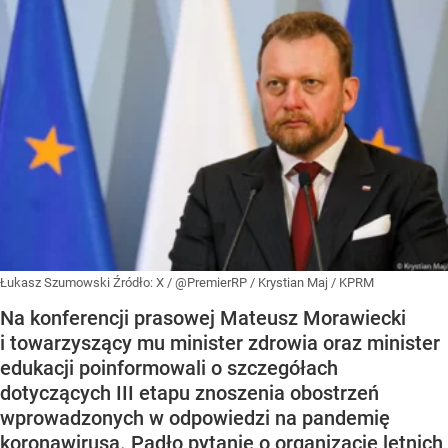
Łukasz Szumowski
Źródło:
X
/
@PremierRP / Krystian Maj / KPRM
Na konferencji prasowej Mateusz Morawiecki
i towarzyszący mu minister zdrowia oraz minister
edukacji poinformowali o szczegółach
dotyczących III etapu znoszenia obostrzeń
wprowadzonych w odpowiedzi na pandemię
koronawirusa. Padło pytanie o organizację letnich