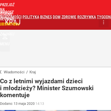
PRZEJDŹ
NA
WPROST
STRONĘ
WIADOMOŚCI
POLITYKA
BIZNES
DOM
ZDROWIE
ROZRYWKA
TYGODN
GŁÓWNĄ
KRAJ
UBSKRYBUJ
ZALOGUJ
MENU
Wiadomości
/
Kraj
Co z letnimi wyjazdami dzieci
i młodzieży? Minister Szumowski
komentuje
Dodano:
13
maja
2020
14:13