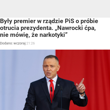
Były premier w rządzie PiS o próbie
otrucia prezydenta. „Nawrocki ćpa,
nie mówię, że narkotyki”
Dodano:
wczoraj
21:26