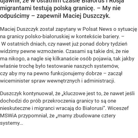
ujawnił, że w ostatnim czasie Białoruś i Rosja
migrantami testują polską granicę. – My nie
odpuścimy – zapewnił Maciej Duszczyk.
Maciej Duszczyk został zapytany w Polsat News o sytuację
na granicy polsko-białoruskiej w kontekście bariery. –
W ostatnich dniach, czy nawet już ponad dobry tydzień
widzimy pewne wzmożenie. Czasami są takie dni, że nie
ma nikogo, a nagle się kilkanaście osób pojawia, tak jakby
właśnie trochę było testowanie naszych systemów,
czy aby my na pewno funkcjonujemy dobrze – zaczął
wiceminister spraw wewnętrznych i administracji.
Duszczyk kontynuował, że „kluczowe jest to, że nawet jeśli
dochodzi do prób przekroczenia granicy to są one
nieskuteczne i migranci wracają do Białorusi”. Wiceszef
MSWiA przypomniał, że „mamy zbudowane cztery
systemy...