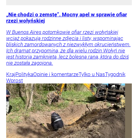
„Nie chodzi o zemstę”. Mocny apel w sprawie ofiar
rzezi wołyńskiej
W Buenos Aires potomkowie ofiar rzezi wołyńskiej
wciąż pokazują rodzinne zdjęcia i listy, wspominając
bliskich zamordowanych z niezwykłym okrucieństwem.
Ich dramat przypomina, że dla wielu rodzin Wołyń nie
jest historią zamkniętą, lecz bolesną raną, która do dziś
nie została zagojona.
Kraj
Polityka
Opinie i komentarze
Tylko u Nas
Tygodnik
Wprost