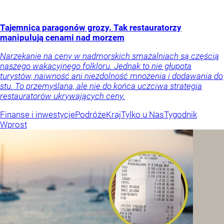
Tajemnica paragonów grozy. Tak restauratorzy
manipulują cenami nad morzem
Narzekanie na ceny w nadmorskich smażalniach są częścią
naszego wakacyjnego folkloru. Jednak to nie głupota
turystów, naiwność ani niezdolność mnożenia i dodawania do
stu. To przemyślana, ale nie do końca uczciwa strategia
restauratorów ukrywających ceny.
Finanse i inwestycje
Podróże
Kraj
Tylko u Nas
Tygodnik
Wprost