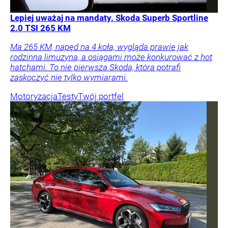
Lepiej uważaj na mandaty. Skoda Superb Sportline
2.0 TSI 265 KM
Ma 265 KM, napęd na 4 koła, wygląda prawie jak
rodzinna limuzyna, a osiągami może konkurować z hot
hatchami. To nie pierwsza Skoda, która potrafi
zaskoczyć nie tylko wymiarami.
Motoryzacja
Testy
Twój portfel