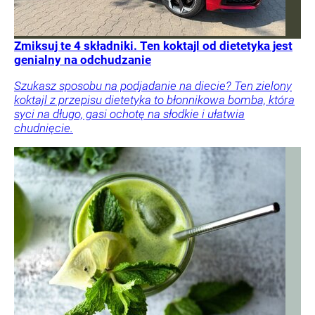
Zmiksuj te 4 składniki. Ten koktajl od dietetyka jest
genialny na odchudzanie
Szukasz sposobu na podjadanie na diecie? Ten zielony
koktajl z przepisu dietetyka to błonnikowa bomba, która
syci na długo, gasi ochotę na słodkie i ułatwia
chudnięcie.