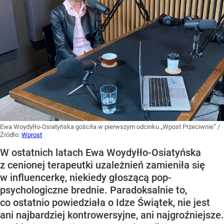
Ewa Woydyłło-Osiatyńska gościła w pierwszym odcinku „Wpost Przeciwnie”
/
Źródło:
Wprost
W ostatnich latach Ewa Woydyłło-Osiatyńska
z cenionej terapeutki uzależnień zamieniła się
w influencerkę, niekiedy głoszącą pop-
psychologiczne brednie. Paradoksalnie to,
co ostatnio powiedziała o Idze Świątek, nie jest
ani najbardziej kontrowersyjne, ani najgroźniejsze.