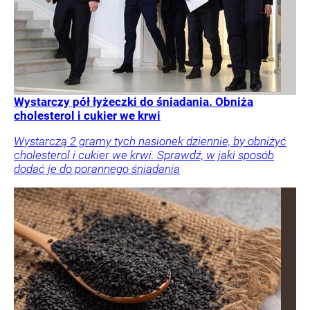
Wystarczy pół łyżeczki do śniadania. Obniża
cholesterol i cukier we krwi
Wystarczą 2 gramy tych nasionek dziennie, by obniżyć
cholesterol i cukier we krwi. Sprawdź, w jaki sposób
dodać je do porannego śniadania