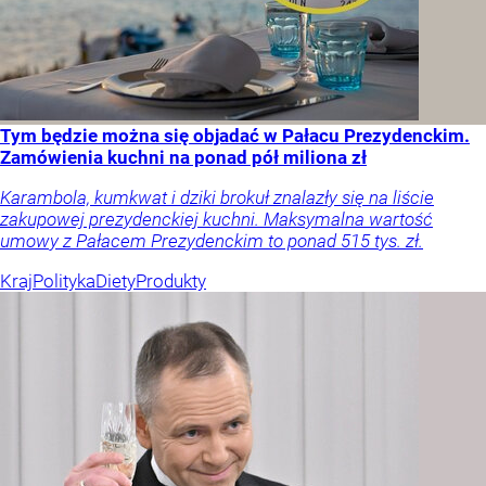
Tym będzie można się objadać w Pałacu Prezydenckim.
Zamówienia kuchni na ponad pół miliona zł
Karambola, kumkwat i dziki brokuł znalazły się na liście
zakupowej prezydenckiej kuchni. Maksymalna wartość
umowy z Pałacem Prezydenckim to ponad 515 tys. zł.
Kraj
Polityka
Diety
Produkty