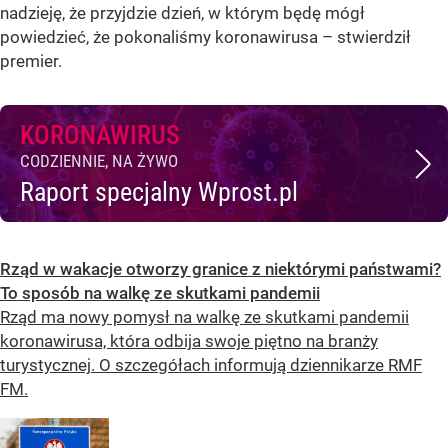
nadzieję, że przyjdzie dzień, w którym będę mógł
powiedzieć, że pokonaliśmy koronawirusa – stwierdził
premier.
KORONAWIRUS
CODZIENNIE, NA ŻYWO
Raport specjalny Wprost.pl
Rząd w wakacje otworzy granice z niektórymi państwami?
To sposób na walkę ze skutkami pandemii
Rząd ma nowy pomysł na walkę ze skutkami pandemii
koronawirusa, która odbija swoje piętno na branży
turystycznej. O szczegółach informują dziennikarze RMF
FM.