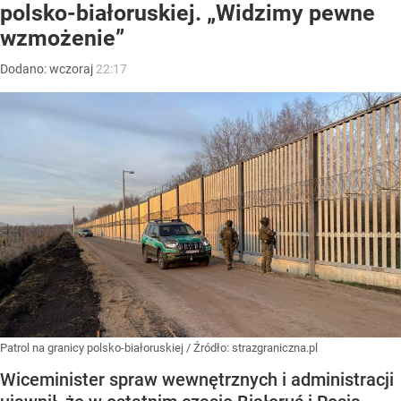
polsko-białoruskiej. „Widzimy pewne
wzmożenie”
Dodano:
wczoraj
22:17
Patrol na granicy polsko-białoruskiej
/ Źródło:
strazgraniczna.pl
Wiceminister spraw wewnętrznych i administracji