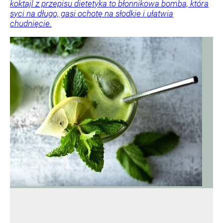
koktajl z przepisu dietetyka to błonnikowa bomba, która
syci na długo, gasi ochotę na słodkie i ułatwia
chudnięcie.