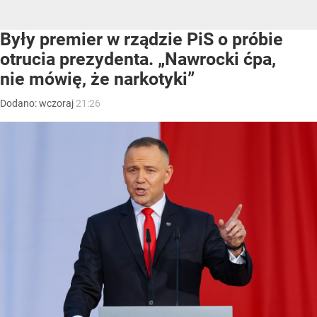
Były premier w rządzie PiS o próbie
otrucia prezydenta. „Nawrocki ćpa,
nie mówię, że narkotyki”
Dodano:
wczoraj
21:26