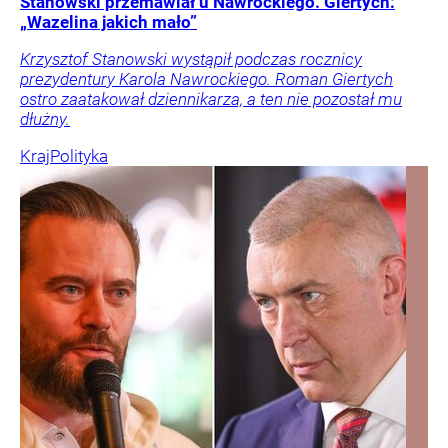
Stanowski przemawiał u Nawrockiego. Giertych:
„Wazelina jakich mało”
Krzysztof Stanowski wystąpił podczas rocznicy
prezydentury Karola Nawrockiego. Roman Giertych
ostro zaatakował dziennikarza, a ten nie pozostał mu
dłużny.
Kraj
Polityka