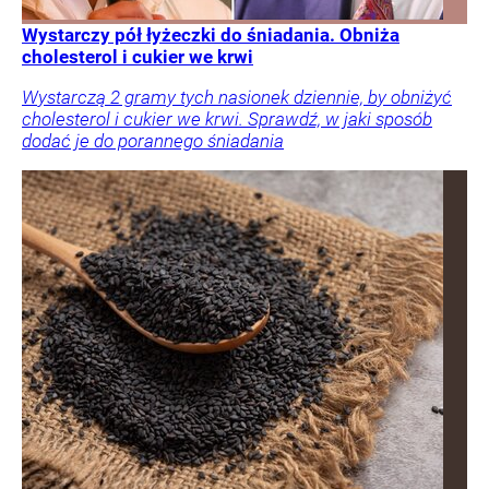
Wystarczy pół łyżeczki do śniadania. Obniża
cholesterol i cukier we krwi
Wystarczą 2 gramy tych nasionek dziennie, by obniżyć
cholesterol i cukier we krwi. Sprawdź, w jaki sposób
dodać je do porannego śniadania