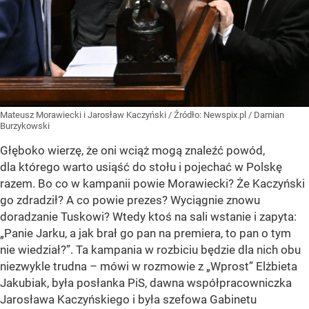
Mateusz Morawiecki i Jarosław Kaczyński
/ Źródło:
Newspix.pl
/
Damian
Burzykowski
Głęboko wierzę, że oni wciąż mogą znaleźć powód,
dla którego warto usiąść do stołu i pojechać w Polskę
razem. Bo co w kampanii powie Morawiecki? Że Kaczyński
go zdradził? A co powie prezes? Wyciągnie znowu
doradzanie Tuskowi? Wtedy ktoś na sali wstanie i zapyta:
„Panie Jarku, a jak brał go pan na premiera, to pan o tym
nie wiedział?”. Ta kampania w rozbiciu będzie dla nich obu
niezwykle trudna – mówi w rozmowie z „Wprost” Elżbieta
Jakubiak, była posłanka PiS, dawna współpracowniczka
Jarosława Kaczyńskiego i była szefowa Gabinetu