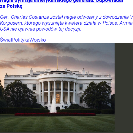
Nagła dymisja amerykańskiego generała. Odpowiadał
za Polskę
Gen. Charles Costanza został nagle odwołany z dowodzenia V
Korpusem, którego wysunięta kwatera działa w Polsce. Armia
USA nie ujawnia powodów tej decyzji.
Świat
Polityka
Wojsko