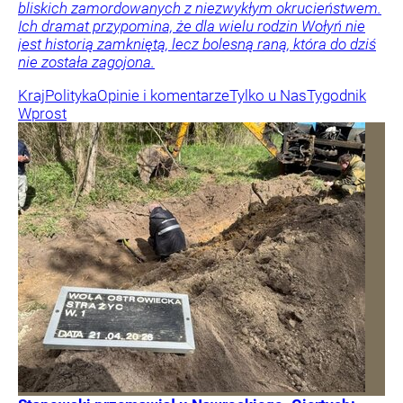
bliskich zamordowanych z niezwykłym okrucieństwem.
Ich dramat przypomina, że dla wielu rodzin Wołyń nie
jest historią zamkniętą, lecz bolesną raną, która do dziś
nie została zagojona.
Kraj
Polityka
Opinie i komentarze
Tylko u Nas
Tygodnik
Wprost