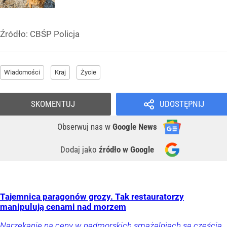
Źródło:
CBŚP Policja
Wiadomości
Kraj
Życie
SKOMENTUJ
UDOSTĘPNIJ
Obserwuj nas
w
Google News
Dodaj jako
źródło w Google
Tajemnica paragonów grozy. Tak restauratorzy
manipulują cenami nad morzem
Narzekanie na ceny w nadmorskich smażalniach są częścią