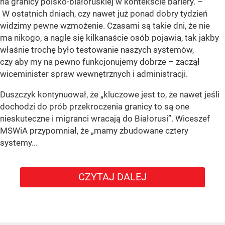
na granicy polsko-białoruskiej w kontekście bariery. –
W ostatnich dniach, czy nawet już ponad dobry tydzień
widzimy pewne wzmożenie. Czasami są takie dni, że nie
ma nikogo, a nagle się kilkanaście osób pojawia, tak jakby
właśnie trochę było testowanie naszych systemów,
czy aby my na pewno funkcjonujemy dobrze – zaczął
wiceminister spraw wewnętrznych i administracji.
Duszczyk kontynuował, że „kluczowe jest to, że nawet jeśli
dochodzi do prób przekroczenia granicy to są one
nieskuteczne i migranci wracają do Białorusi”. Wiceszef
MSWiA przypomniał, że „mamy zbudowane cztery
systemy...
CZYTAJ DALEJ