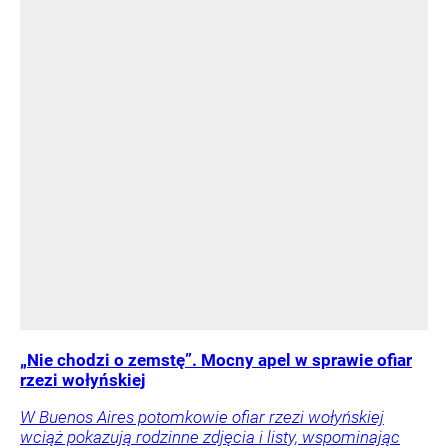
„Nie chodzi o zemstę”. Mocny apel w sprawie ofiar
rzezi wołyńskiej
W Buenos Aires potomkowie ofiar rzezi wołyńskiej
wciąż pokazują rodzinne zdjęcia i listy, wspominając