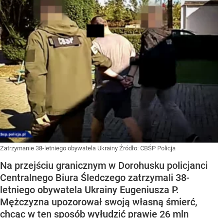
Zatrzymanie 38-letniego obywatela Ukrainy
Źródło:
CBŚP Policja
Na przejściu granicznym w Dorohusku policjanci
Centralnego Biura Śledczego zatrzymali 38-
letniego obywatela Ukrainy Eugeniusza P.
Mężczyzna upozorował swoją własną śmierć,
chcąc w ten sposób wyłudzić prawie 26 mln