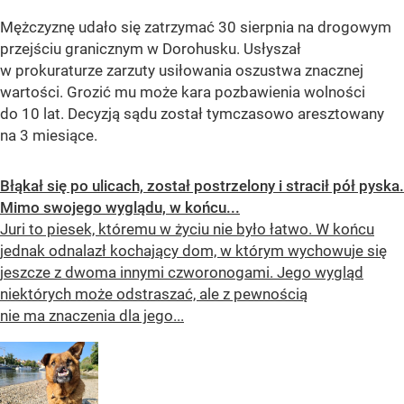
Mężczyznę udało się zatrzymać 30 sierpnia na drogowym
przejściu granicznym w Dorohusku. Usłyszał
w prokuraturze zarzuty usiłowania oszustwa znacznej
wartości. Grozić mu może kara pozbawienia wolności
do 10 lat. Decyzją sądu został tymczasowo aresztowany
na 3 miesiące.
Błąkał się po ulicach, został postrzelony i stracił pół pyska.
Mimo swojego wyglądu, w końcu...
Juri to piesek, któremu w życiu nie było łatwo. W końcu
jednak odnalazł kochający dom, w którym wychowuje się
jeszcze z dwoma innymi czworonogami. Jego wygląd
niektórych może odstraszać, ale z pewnością
nie ma znaczenia dla jego...