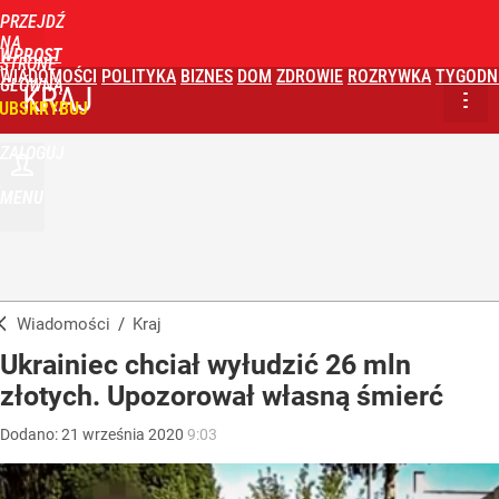
PRZEJDŹ
NA
WPROST
STRONĘ
WIADOMOŚCI
POLITYKA
BIZNES
DOM
ZDROWIE
ROZRYWKA
TYGODN
GŁÓWNĄ
KRAJ
UBSKRYBUJ
ZALOGUJ
MENU
Wiadomości
/
Kraj
Ukrainiec chciał wyłudzić 26 mln
złotych. Upozorował własną śmierć
Dodano:
21
września
2020
9:03