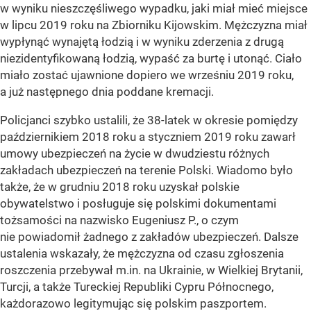
w wyniku nieszczęśliwego wypadku, jaki miał mieć miejsce
w lipcu 2019 roku na Zbiorniku Kijowskim. Mężczyzna miał
wypłynąć wynajętą łodzią i w wyniku zderzenia z drugą
niezidentyfikowaną łodzią, wypaść za burtę i utonąć. Ciało
miało zostać ujawnione dopiero we wrześniu 2019 roku,
a już następnego dnia poddane kremacji.
Policjanci szybko ustalili, że 38-latek w okresie pomiędzy
październikiem 2018 roku a styczniem 2019 roku zawarł
umowy ubezpieczeń na życie w dwudziestu różnych
zakładach ubezpieczeń na terenie Polski. Wiadomo było
także, że w grudniu 2018 roku uzyskał polskie
obywatelstwo i posługuje się polskimi dokumentami
tożsamości na nazwisko Eugeniusz P., o czym
nie powiadomił żadnego z zakładów ubezpieczeń. Dalsze
ustalenia wskazały, że mężczyzna od czasu zgłoszenia
roszczenia przebywał m.in. na Ukrainie, w Wielkiej Brytanii,
Turcji, a także Tureckiej Republiki Cypru Północnego,
każdorazowo legitymując się polskim paszportem.