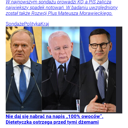
W najnowszym sondażu prowadzi KO, a PiS zalicza
największy spadek notowań. W badaniu uwzględniony
został także Rozwój Plus Mateusza Morawieckiego.
Sondaże
Polityka
Kraj
Nie daj się nabrać na napis „100% owoców”.
Dietetyczka ostrzega przed tymi dżemami