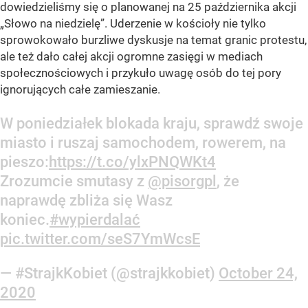
dowiedzieliśmy się o planowanej na 25 października akcji
„Słowo na niedzielę”. Uderzenie w kościoły nie tylko
sprowokowało burzliwe dyskusje na temat granic protestu,
ale też dało całej akcji ogromne zasięgi w mediach
społecznościowych i przykuło uwagę osób do tej pory
ignorujących całe zamieszanie.
W poniedziałek blokada kraju, sprawdź swoje
miasto i ruszaj samochodem, rowerem, na
pieszo:
https://t.co/ylxPNQWKt4
Zrozumcie smutasy z
@pisorgpl
, że
naprawdę zbliża się Wasz
koniec.
#wypierdalać
pic.twitter.com/seS7YmWcsE
— #StrajkKobiet (@strajkkobiet)
October 24,
2020