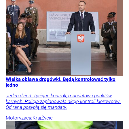
Wielka obława drogówki. Będą kontrolować tylko
jedno
Jeden dzień. Tysiące kontroli, mandatów i punktów
karnych. Policja zaplanowała akcję kontroli kierowców.
Od rana posypią się mandaty.
Motoryzacja
Kraj
Życie