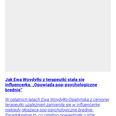
Jak Ewa Woydyłło z terapeutki stała się
influencerką. „Opowiada pop-psychologiczne
brednie”
W ostatnich latach Ewa Woydyłło-Osiatyńska z cenionej
terapeutki uzależnień zamieniła się w influencerkę,
niekiedy głoszącą pop-psychologiczne brednie.
Paradoksalnie to, co ostatnio powiedziała o Idze