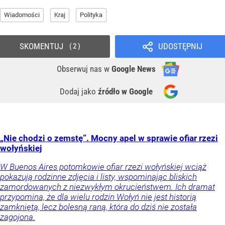
Wiadomości
Kraj
Polityka
SKOMENTUJ
UDOSTĘPNIJ
2
Obserwuj nas
w
Google News
Dodaj jako
źródło w Google
„Nie chodzi o zemstę”. Mocny apel w sprawie ofiar rzezi
wołyńskiej
W Buenos Aires potomkowie ofiar rzezi wołyńskiej wciąż
pokazują rodzinne zdjęcia i listy, wspominając bliskich
zamordowanych z niezwykłym okrucieństwem. Ich dramat
przypomina, że dla wielu rodzin Wołyń nie jest historią
zamkniętą, lecz bolesną raną, która do dziś nie została
zagojona.