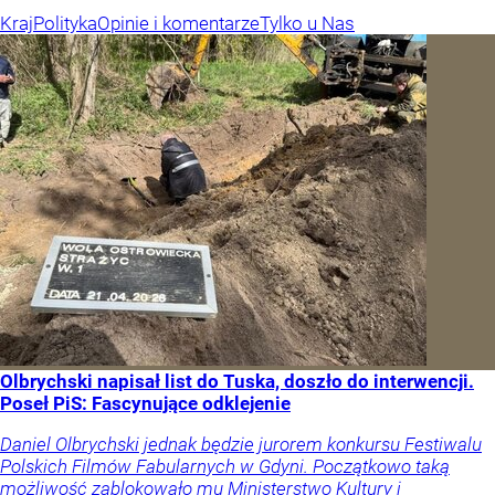
Kraj
Polityka
Opinie i komentarze
Tylko u Nas
Olbrychski napisał list do Tuska, doszło do interwencji.
Poseł PiS: Fascynujące odklejenie
Daniel Olbrychski jednak będzie jurorem konkursu Festiwalu
Polskich Filmów Fabularnych w Gdyni. Początkowo taką
możliwość zablokowało mu Ministerstwo Kultury i