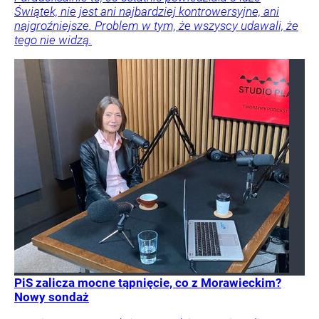
Świątek, nie jest ani najbardziej kontrowersyjne, ani
najgroźniejsze. Problem w tym, że wszyscy udawali, że
tego nie widzą.
PiS zalicza mocne tąpnięcie, co z Morawieckim?
Nowy sondaż