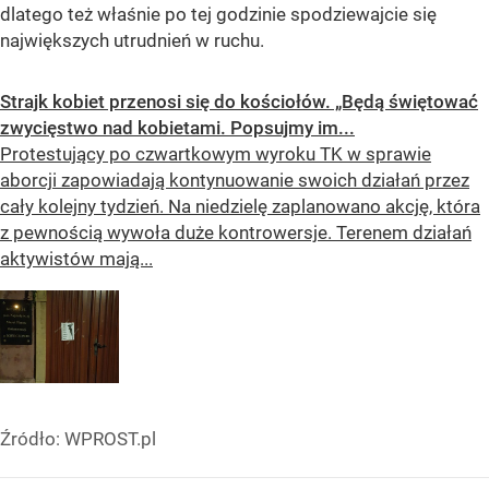
dlatego też właśnie po tej godzinie spodziewajcie się
największych utrudnień w ruchu.
Strajk kobiet przenosi się do kościołów. „Będą świętować
zwycięstwo nad kobietami. Popsujmy im...
Protestujący po czwartkowym wyroku TK w sprawie
aborcji zapowiadają kontynuowanie swoich działań przez
cały kolejny tydzień. Na niedzielę zaplanowano akcję, która
z pewnością wywoła duże kontrowersje. Terenem działań
aktywistów mają...
Źródło:
WPROST.pl