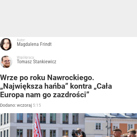
Autor:
Magdalena Frindt
Współpraca:
Tomasz Stankiewicz
Wrze po roku Nawrockiego.
„Największa hańba” kontra „Cała
Europa nam go zazdrości”
Dodano:
wczoraj
5:15