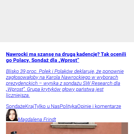
Nawrocki ma szansę na drugą kadencję? Tak ocenili
go Polacy. Sondaż dla „Wprost”
Blisko 39 proc. Polek i Polaków deklaruje, że ponownie
zagłosowałoby na Karola Nawrockiego w wyborach
prezydenckich – wynika z sondażu SW Research dla
„Wprost”. Grupa krytyków głowy państwa jest
liczniejsza.
Sondaże
Kraj
Tylko u Nas
Polityka
Opinie i komentarze
Magdalena
Frindt