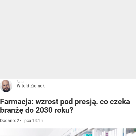
Autor:
Witold Ziomek
Farmacja: wzrost pod presją. co czeka
branżę do 2030 roku?
Dodano:
27
lipca
13:15