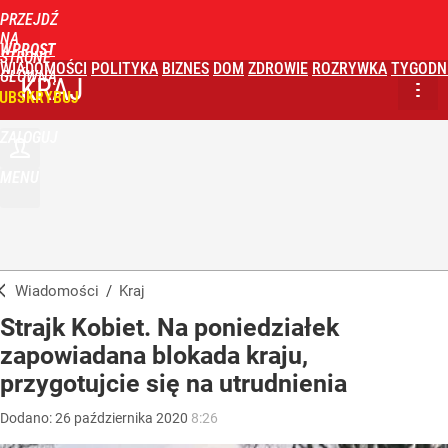
PRZEJDŹ
NA
WPROST
STRONĘ
WIADOMOŚCI
POLITYKA
BIZNES
DOM
ZDROWIE
ROZRYWKA
TYGODN
GŁÓWNĄ
KRAJ
UBSKRYBUJ
ZALOGUJ
MENU
Wiadomości
/
Kraj
Strajk Kobiet. Na poniedziałek
zapowiadana blokada kraju,
przygotujcie się na utrudnienia
Dodano:
26
października
2020
8:26