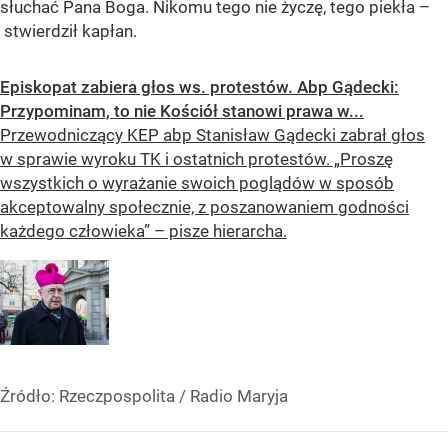
słuchać Pana Boga. Nikomu tego nie życzę, tego piekła –
stwierdził kapłan.
Episkopat zabiera głos ws. protestów. Abp Gądecki:
Przypominam, to nie Kościół stanowi prawa w...
Przewodniczący KEP abp Stanisław Gądecki zabrał głos
w sprawie wyroku TK i ostatnich protestów. „​Proszę
wszystkich o wyrażanie swoich poglądów w sposób
akceptowalny społecznie, z poszanowaniem godności
każdego człowieka” – pisze hierarcha.
Źródło:
Rzeczpospolita
/
Radio Maryja