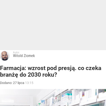
Autor:
Witold Ziomek
Farmacja: wzrost pod presją. co czeka
branżę do 2030 roku?
Dodano:
27
lipca
13:15