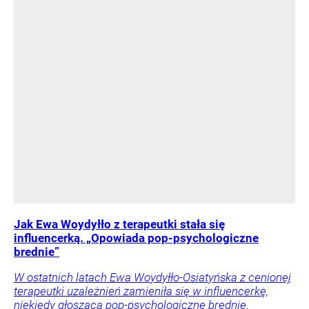
Jak Ewa Woydyłło z terapeutki stała się
influencerką. „Opowiada pop-psychologiczne
brednie”
W ostatnich latach Ewa Woydyłło-Osiatyńska z cenionej
terapeutki uzależnień zamieniła się w influencerkę,
niekiedy głoszącą pop-psychologiczne brednie.