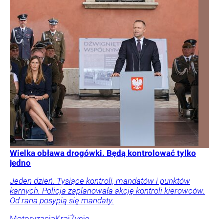
Wielka obława drogówki. Będą kontrolować tylko
jedno
Jeden dzień. Tysiące kontroli, mandatów i punktów
karnych. Policja zaplanowała akcję kontroli kierowców.
Od rana posypią się mandaty.
Motoryzacja
Kraj
Życie