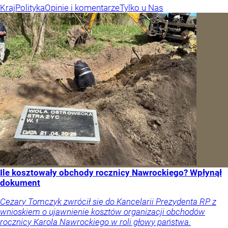
Kraj
Polityka
Opinie i komentarze
Tylko u Nas
Ile kosztowały obchody rocznicy Nawrockiego? Wpłynął
dokument
Cezary Tomczyk zwrócił się do Kancelarii Prezydenta RP z
wnioskiem o ujawnienie kosztów organizacji obchodów
rocznicy Karola Nawrockiego w roli głowy państwa.