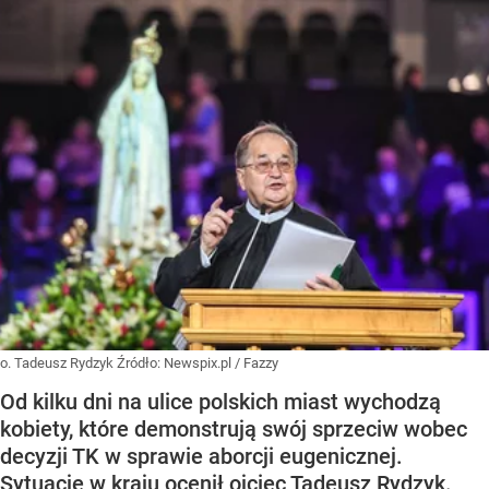
o. Tadeusz Rydzyk
Źródło:
Newspix.pl
/
Fazzy
Od kilku dni na ulice polskich miast wychodzą
kobiety, które demonstrują swój sprzeciw wobec
decyzji TK w sprawie aborcji eugenicznej.
Sytuację w kraju ocenił ojciec Tadeusz Rydzyk.