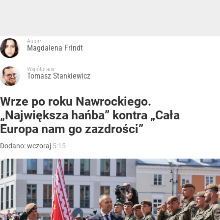
Autor:
Magdalena Frindt
Współpraca:
Tomasz Stankiewicz
Wrze po roku Nawrockiego.
„Największa hańba” kontra „Cała
Europa nam go zazdrości”
Dodano:
wczoraj
5:15