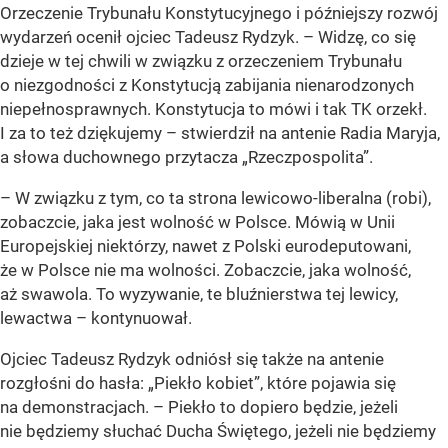
Orzeczenie Trybunału Konstytucyjnego i późniejszy rozwój
wydarzeń ocenił ojciec Tadeusz Rydzyk. – Widzę, co się
dzieje w tej chwili w związku z orzeczeniem Trybunału
o niezgodności z Konstytucją zabijania nienarodzonych
niepełnosprawnych. Konstytucja to mówi i tak TK orzekł.
I za to też dziękujemy – stwierdził na antenie Radia Maryja,
a słowa duchownego przytacza „Rzeczpospolita”.
– W związku z tym, co ta strona lewicowo-liberalna (robi),
zobaczcie, jaka jest wolność w Polsce. Mówią w Unii
Europejskiej niektórzy, nawet z Polski eurodeputowani,
że w Polsce nie ma wolności. Zobaczcie, jaka wolność,
aż swawola. To wyzywanie, te bluźnierstwa tej lewicy,
lewactwa – kontynuował.
Ojciec Tadeusz Rydzyk odniósł się także na antenie
rozgłośni do hasła: „Piekło kobiet”, które pojawia się
na demonstracjach. – Piekło to dopiero będzie, jeżeli
nie będziemy słuchać Ducha Świętego, jeżeli nie będziemy