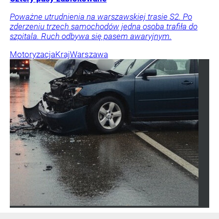
Poważne utrudnienia na warszawskiej trasie S2. Po
zderzeniu trzech samochodów jedna osoba trafiła do
szpitala. Ruch odbywa się pasem awaryjnym.
Motoryzacja
Kraj
Warszawa