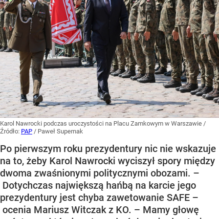
Karol Nawrocki podczas uroczystości na Placu Zamkowym w Warszawie
/
Źródło:
PAP
/
Paweł Supernak
Po pierwszym roku prezydentury nic nie wskazuje
na to, żeby Karol Nawrocki wyciszył spory między
dwoma zwaśnionymi politycznymi obozami. –
Dotychczas największą hańbą na karcie jego
prezydentury jest chyba zawetowanie SAFE –
ocenia Mariusz Witczak z KO. – Mamy głowę