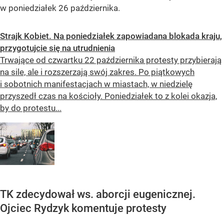
w poniedziałek 26 października.
Strajk Kobiet. Na poniedziałek zapowiadana blokada kraju,
przygotujcie się na utrudnienia
Trwające od czwartku 22 października protesty przybierają
na sile, ale i rozszerzają swój zakres. Po piątkowych
i sobotnich manifestacjach w miastach, w niedzielę
przyszedł czas na kościoły. Poniedziałek to z kolei okazja,
by do protestu...
TK zdecydował ws. aborcji eugenicznej.
Ojciec Rydzyk komentuje protesty