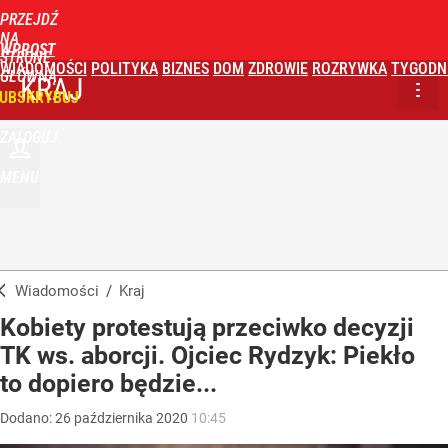
PRZEJDŹ
NA
WPROST
STRONĘ
WIADOMOŚCI
POLITYKA
BIZNES
DOM
ZDROWIE
ROZRYWKA
TYGODN
GŁÓWNĄ
KRAJ
UBSKRYBUJ
ZALOGUJ
MENU
Wiadomości
/
Kraj
Kobiety protestują przeciwko decyzji
TK ws. aborcji. Ojciec Rydzyk: Piekło
to dopiero będzie...
Dodano:
26
października
2020
10:45