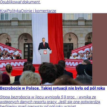
Opublikował dokument.
Kraj
Polityka
Opinie i komentarze
Bezrobocie w Polsce. Takiej sytuacji nie było od pół roku
Stopa bezrobocia w lipcu wyniosła 5,9 proc. - wynika ze
wstępnych danych resortu pracy. Jeśli się one potwierdzą,
będziemy mieli pierwszy od pół roku wzrost.