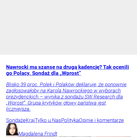
Nawrocki ma szansę na drugą kadencję? Tak ocenili
go Polacy. Sondaż dla „Wprost”
Blisko 39 proc. Polek i Polaków deklaruje, że ponownie
zagłosowałoby na Karola Nawrockiego w wyborach
prezydenckich – wynika z sondażu SW Research dla
„Wprost”. Grupa krytyków głowy państwa jest
liczniejsza.
Sondaże
Kraj
Tylko u Nas
Polityka
Opinie i komentarze
Magdalena
Frindt