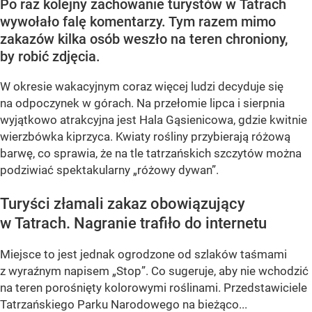
Po raz kolejny zachowanie turystów w Tatrach
wywołało falę komentarzy. Tym razem mimo
zakazów kilka osób weszło na teren chroniony,
by robić zdjęcia.
W okresie wakacyjnym coraz więcej ludzi decyduje się
na odpoczynek w górach. Na przełomie lipca i sierpnia
wyjątkowo atrakcyjna jest Hala Gąsienicowa, gdzie kwitnie
wierzbówka kiprzyca. Kwiaty rośliny przybierają różową
barwę, co sprawia, że na tle tatrzańskich szczytów można
podziwiać spektakularny
„różowy dywan”
.
Turyści złamali zakaz obowiązujący
w Tatrach. Nagranie trafiło do internetu
Miejsce to jest jednak ogrodzone od szlaków taśmami
z wyraźnym napisem
„Stop”
. Co sugeruje, aby nie wchodzić
na teren porośnięty kolorowymi roślinami. Przedstawiciele
Tatrzańskiego Parku Narodowego na bieżąco...