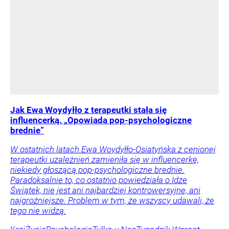
Jak Ewa Woydyłło z terapeutki stała się
influencerką. „Opowiada pop-psychologiczne
brednie”
W ostatnich latach Ewa Woydyłło-Osiatyńska z cenionej
terapeutki uzależnień zamieniła się w influencerkę,
niekiedy głoszącą pop-psychologiczne brednie.
Paradoksalnie to, co ostatnio powiedziała o Idze
Świątek, nie jest ani najbardziej kontrowersyjne, ani
najgroźniejsze. Problem w tym, że wszyscy udawali, że
tego nie widzą.