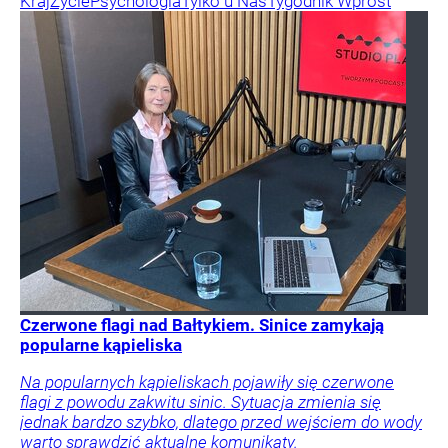
Kraj
Życie
Psychologia
Tylko u Nas
Tygodnik Wprost
Czerwone flagi nad Bałtykiem. Sinice zamykają
popularne kąpieliska
Na popularnych kąpieliskach pojawiły się czerwone
flagi z powodu zakwitu sinic. Sytuacja zmienia się
jednak bardzo szybko, dlatego przed wejściem do wody
warto sprawdzić aktualne komunikaty.