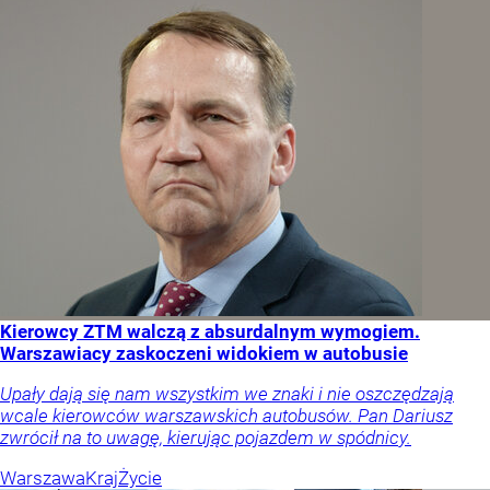
Kierowcy ZTM walczą z absurdalnym wymogiem.
Warszawiacy zaskoczeni widokiem w autobusie
Upały dają się nam wszystkim we znaki i nie oszczędzają
wcale kierowców warszawskich autobusów. Pan Dariusz
zwrócił na to uwagę, kierując pojazdem w spódnicy.
Warszawa
Kraj
Życie