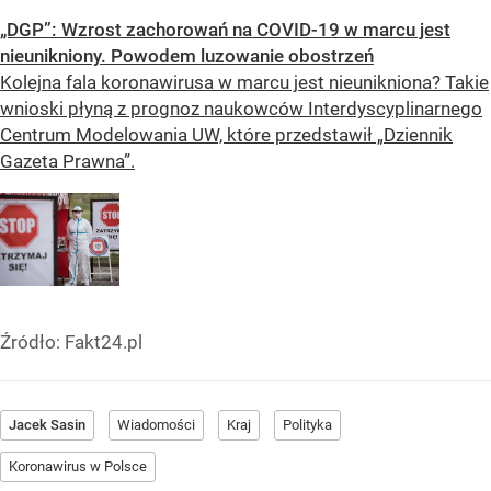
„DGP”: Wzrost zachorowań na COVID-19 w marcu jest
nieunikniony. Powodem luzowanie obostrzeń
Kolejna fala koronawirusa w marcu jest nieunikniona? Takie
wnioski płyną z prognoz naukowców Interdyscyplinarnego
Centrum Modelowania UW, które przedstawił „Dziennik
Gazeta Prawna”.
Źródło:
Fakt24.pl
Jacek Sasin
Wiadomości
Kraj
Polityka
Koronawirus w Polsce