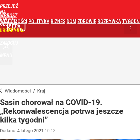
PRZEJDŹ
NA
WPROST
STRONĘ
WIADOMOŚCI
POLITYKA
BIZNES
DOM
ZDROWIE
ROZRYWKA
TYGODN
GŁÓWNĄ
KRAJ
UBSKRYBUJ
ZALOGUJ
MENU
Wiadomości
/
Kraj
Sasin chorował na COVID-19.
„Rekonwalescencja potrwa jeszcze
kilka tygodni”
Dodano:
4
lutego
2021
10:13