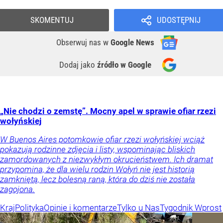
SKOMENTUJ
UDOSTĘPNIJ
Obserwuj nas
w
Google News
Dodaj jako
źródło w Google
„Nie chodzi o zemstę”. Mocny apel w sprawie ofiar rzezi
wołyńskiej
W Buenos Aires potomkowie ofiar rzezi wołyńskiej wciąż
pokazują rodzinne zdjęcia i listy, wspominając bliskich
zamordowanych z niezwykłym okrucieństwem. Ich dramat
przypomina, że dla wielu rodzin Wołyń nie jest historią
zamkniętą, lecz bolesną raną, która do dziś nie została
zagojona.
Kraj
Polityka
Opinie i komentarze
Tylko u Nas
Tygodnik Wprost