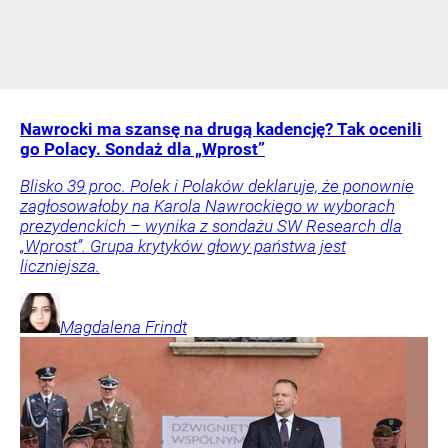
Nawrocki ma szansę na drugą kadencję? Tak ocenili
go Polacy. Sondaż dla „Wprost”
Blisko 39 proc. Polek i Polaków deklaruje, że ponownie
zagłosowałoby na Karola Nawrockiego w wyborach
prezydenckich – wynika z sondażu SW Research dla
„Wprost”. Grupa krytyków głowy państwa jest
liczniejsza.
Magdalena
Frindt