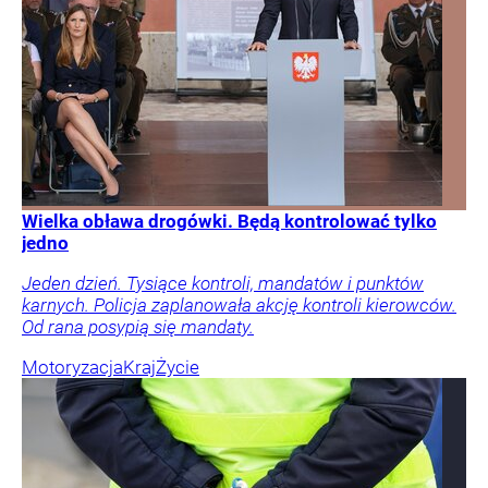
Wielka obława drogówki. Będą kontrolować tylko
jedno
Jeden dzień. Tysiące kontroli, mandatów i punktów
karnych. Policja zaplanowała akcję kontroli kierowców.
Od rana posypią się mandaty.
Motoryzacja
Kraj
Życie