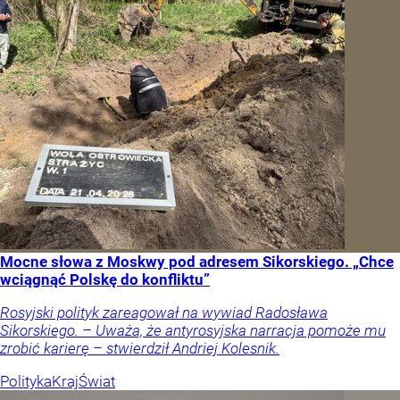
Mocne słowa z Moskwy pod adresem Sikorskiego. „Chce
wciągnąć Polskę do konfliktu”
Rosyjski polityk zareagował na wywiad Radosława
Sikorskiego. – Uważa, że antyrosyjska narracja pomoże mu
zrobić karierę – stwierdził Andriej Kolesnik.
Polityka
Kraj
Świat