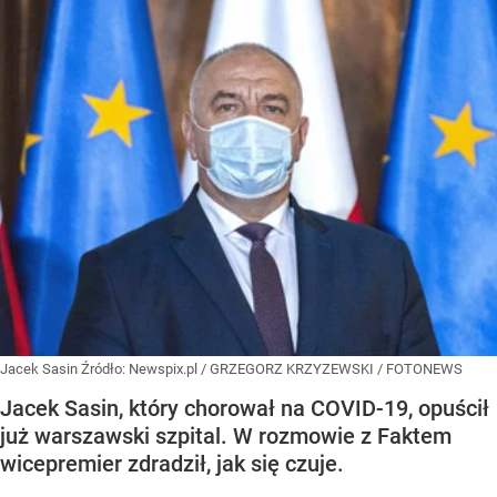
Jacek Sasin
Źródło:
Newspix.pl
/
GRZEGORZ KRZYZEWSKI / FOTONEWS
Jacek Sasin, który chorował na COVID-19, opuścił
już warszawski szpital. W rozmowie z Faktem
wicepremier zdradził, jak się czuje.