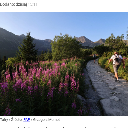
Dodano:
dzisiaj
15:11
Tatry
/ Źródło:
PAP
/
Grzegorz Momot