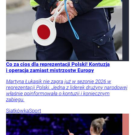
Co za cios dla reprezentacji Polski! Kontuzja
i operacja zamiast mistrzostw Europy
Martyna Łukasik nie zagra już w sezonie 2026 w
reprezentacji Polski. Jedna z liderek drużyny narodowej
właśnie poinformowała o kontuzji i koniecznym
zabiegu.
Siatkówka
Sport