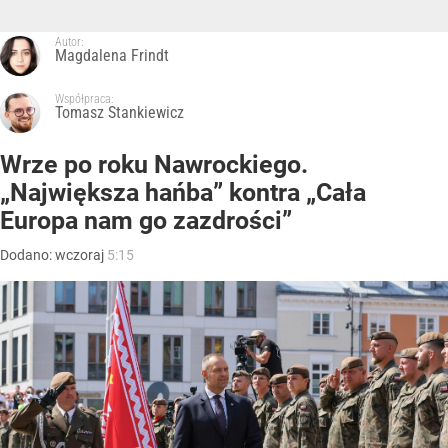
Autor:
Magdalena Frindt
Współpraca:
Tomasz Stankiewicz
Wrze po roku Nawrockiego.
„Największa hańba” kontra „Cała
Europa nam go zazdrości”
Dodano:
wczoraj
5:15