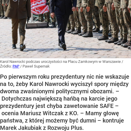
Karol Nawrocki podczas uroczystości na Placu Zamkowym w Warszawie
/
Źródło:
PAP
/
Paweł Supernak
Po pierwszym roku prezydentury nic nie wskazuje
na to, żeby Karol Nawrocki wyciszył spory między
dwoma zwaśnionymi politycznymi obozami. –
Dotychczas największą hańbą na karcie jego
prezydentury jest chyba zawetowanie SAFE –
ocenia Mariusz Witczak z KO. – Mamy głowę
państwa, z której możemy być dumni – kontruje
Marek Jakubiak z Rozwoju Plus.