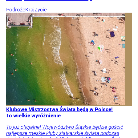
Podróże
Kraj
Życie
Klubowe Mistrzostwa Świata będą w Polsce!
To wielkie wyróżnienie
To już oficjalne! Województwo Śląskie będzie gościć
najlepsze męskie kluby siatkarskie świata podczas